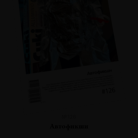
№126
Автофикшн