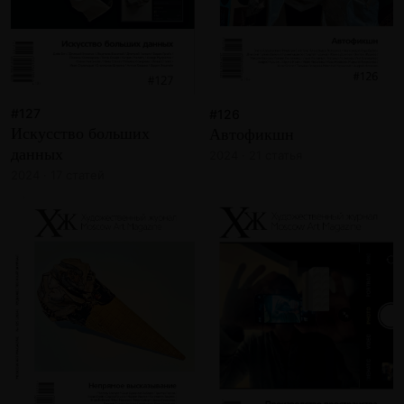
#127
#126
Искусство больших
Автофикшн
данных
2024 · 21 статья
2024 · 17 статей