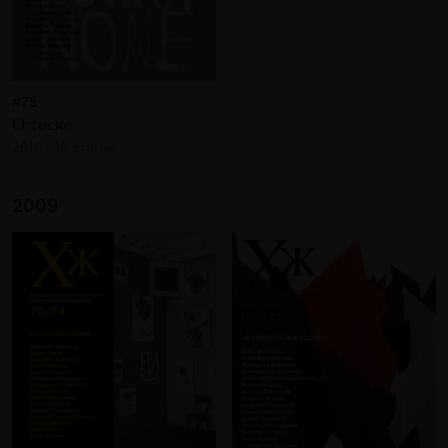
#75
О тоске
2010 · 19 статей
2009