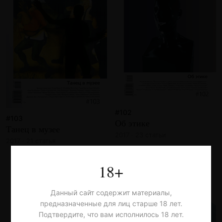
#102
#103
Об этике
Танец в музее
2017 · 23 статьи
2017 · 21 статья
18+
Данный сайт содержит материалы,
предназначенные для лиц старше 18 лет.
Подтвердите, что вам исполнилось 18 лет.