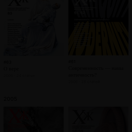
#61
#63
Современность — наша
О вере
античность?
2006 · 24 статьи
2006 · 28 статей
2005