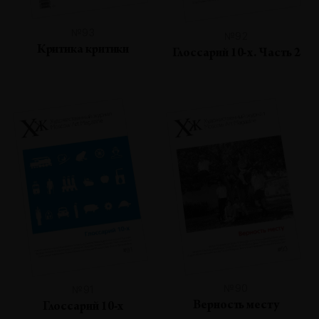
№93
№92
Критика критики
Глоссарий 10-х. Часть 2
№90
№91
Верность месту
Глоссарий 10-х