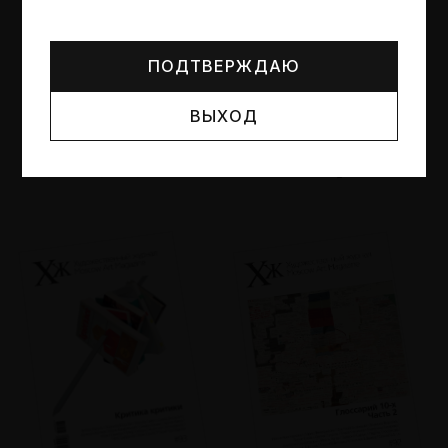
Могут упоминаться лица и организации, признанные
иноагентами или нежелательными в РФ —
реестр
Минюста
.
ПОДТВЕРЖДАЮ
ВЫХОД
№95
№94
Другие пространства
Об образе