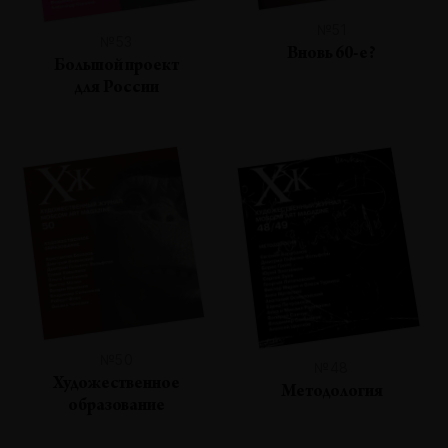
№51
№53
Вновь 60-е?
Большой проект
для России
№50
№48
Художественное
Методология
образование