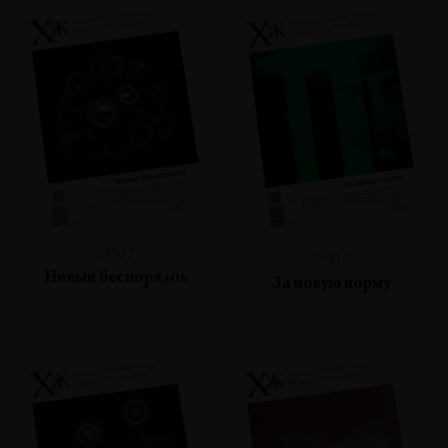
№107
№106
Новый беспорядок
За новую норму