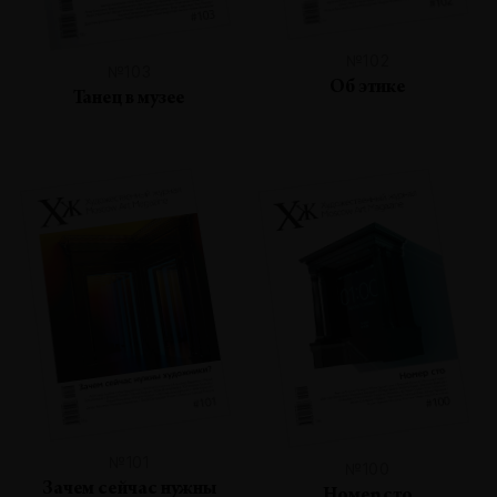
№102
№103
Об этике
Танец в музее
№101
№100
Зачем сейчас нужны