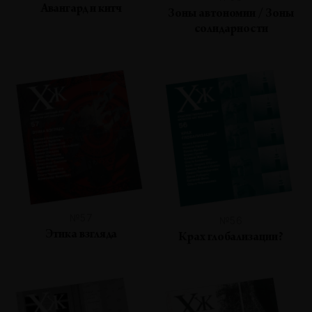
Авангард и китч
Зоны автономии / Зоны
солидарности
№57
№56
Этика взгляда
Крах глобализации?