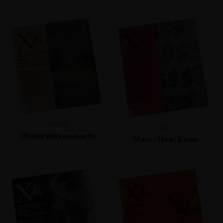
№40
№39
Новая визуальность
Масс/Поп/Культ