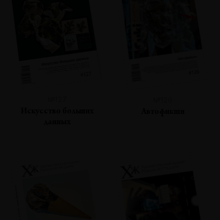
№127
№126
Искусство больших
Автофикшн
данных