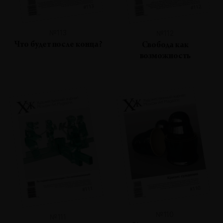
№113
№112
Что будет после конца?
Свобода как
возможность
№110
№111