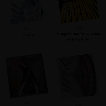
№61
№63
Современность — наша
О вере
античность?
№60
№58