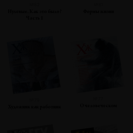
№82
№81
Нулевые. Как это было?
Формы жизни
Часть 1
№77
№79
О человеческом
Художник как работник