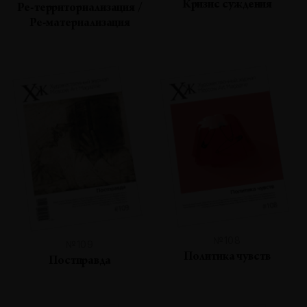
Кризис суждения
Ре-территориализация /
Ре-материализация
№108
№109
Политика чувств
Постправда