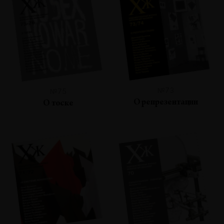
№73
№75
О репрезентации
О тоске