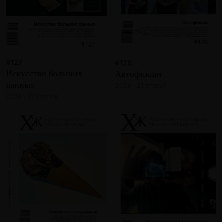
#127
#126
Искусство больших
Автофикшн
данных
2024 · 21 статья
2024 · 17 статей