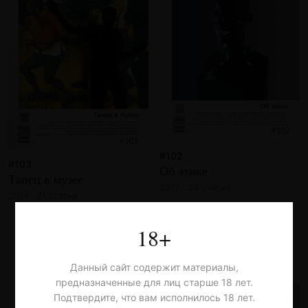
#102
#103
Об этике
Танец в музее
2017 · 23 статьи
2017 · 21 статья
18+
Данный сайт содержит материалы,
предназначенные для лиц старше 18 лет.
Подтвердите, что вам исполнилось 18 лет.