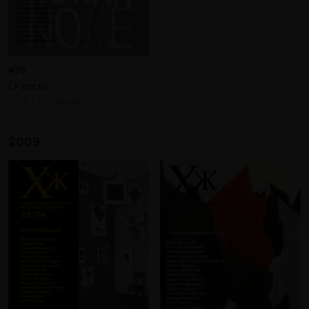
#75
О тоске
2010 · 19 статей
2009