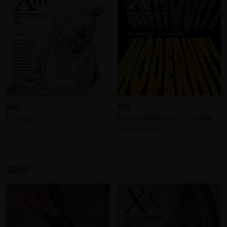
#61
#63
Современность — наша
О вере
античность?
2006 · 24 статьи
2006 · 28 статей
2005