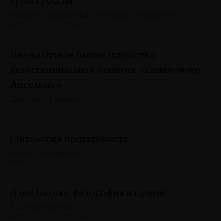
трансгрессия
Марыся Пророкова, Наталия Стороженко
№132 · 2025 · СОБЫТИЯ
Без-наличное бытие искусства:
экзистенциальная алхимия «свинцового
Ансельма»
Дмитрий Галкин
№132 · 2025 · ЭССЕ
Онтология протагониста
Иван Стрельцов
№132 · 2025 · АНАЛИЗЫ
Ален Бадью: философия на сцене
Анна Шувалова
№132 · 2025 · ПУБЛИКАЦИИ