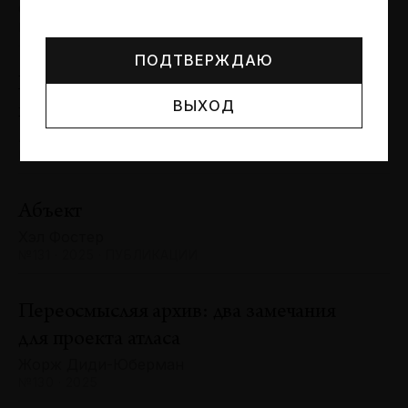
Могут упоминаться лица и организации, признанные
Сергей Баландин
иноагентами или нежелательными в РФ —
реестр
№131 · 2025 · ЮБИЛЕИ
Минюста
.
ПОДТВЕРЖДАЮ
Художник и зритель: «химия»
ВЫХОД
взаимодействия
Антон Ходько
№131 · 2025 · ВЫСТАВКИ
Абъект
Хэл Фостер
№131 · 2025 · ПУБЛИКАЦИИ
Переосмысляя архив: два замечания
для проекта атласа
Жорж Диди-Юберман
№130 · 2025