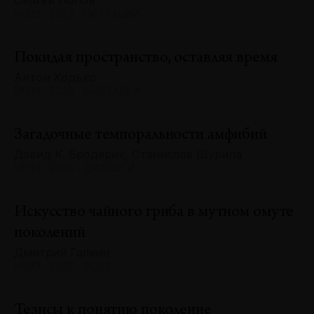
Сергей Попов
№133 · 2025 · СИТУАЦИИ
Покидая пространство, оставляя время
Антон Ходько
№133 · 2025 · ВЫСТАВКИ
Загадочные темпоральности амфибий
Дэвид К. Бродерик, Станислав Шурипа
№133 · 2025 · ДИАЛОГИ
Искусство чайного гриба в мутном омуте
поколений
Дмитрий Галкин
№133 · 2025 · ЭССЕ
Тезисы к понятию поколение