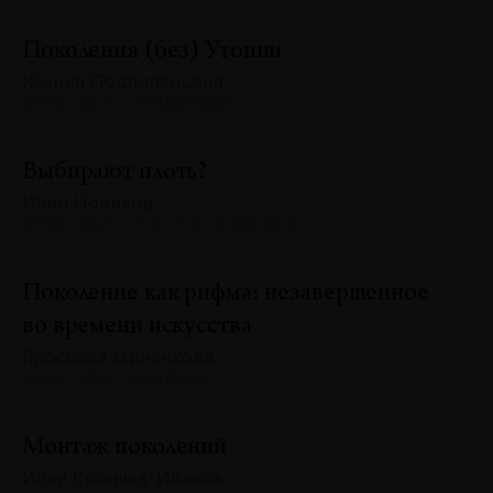
Поколения (без) Утопии
Ксения Подлипенцева
№133 · 2025 · ТЕНДЕНЦИИ
Выбирают плоть?
Иван Новиков
№133 · 2025 · ТЕКСТ ХУДОЖНИКА
Поколение как рифма: незавершенное
во времени искусства
Ярослава Миненкова
№133 · 2025 · АНАЛИЗЫ
Монтаж поколений
Илья Крончев-Иванов