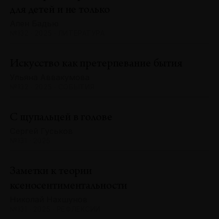
для детей и не только
Ален Бадью
№132 · 2025 · ЛИТЕРАТУРА
Искусство как претерпевание бытия
Ульяна Аввакумова
№132 · 2025 · СОБЫТИЯ
С щупальцей в голове
Сергей Гуськов
№131 · 2025
Заметки к теории
ксеносентиментальности
Николай Нахшунов
№131 · 2025 · РЕФЛЕКСИИ