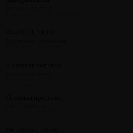
экспериментов
Катерина Алимова
№128 · 2025 · ТЕКСТ ХУДОЖНИКА
01=01, 11, 10, 00
Бронислава Куликовская
№128 · 2025 · РЕФЛЕКСИИ
У самурая нет цели
Злата Адашевская
№128 · 2025 · ЭКСКУРСЫ
О, святая простота!
Иван Стрельцов
№128 · 2025 · ЭКСКУРСЫ
От Ивана к Ивану