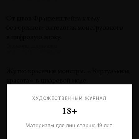
От швов Франкенштейна к телу
без органов: онтология монструозного
в цифровую эпоху.
Эльмира Шарипова
№131 · 2025 · СИТУАЦИИ
Жутко красивые монстры. «Виртуальная
красота» в цифровой моде.
Оксана Пертель
№131 · 2025 · ТЕНДЕНЦИИ
ХУДОЖЕСТВЕННЫЙ ЖУРНАЛ
18+
Проблемы идентичности в море
необходимостей. Заметки к 20-летию
Материалы для лиц старше 18 лет.
галереи «Виктория»