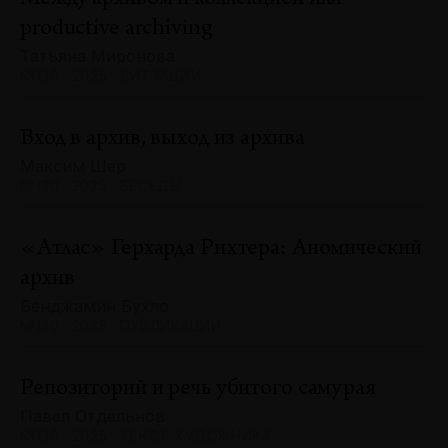
productive archiving
Татьяна Миронова
№130 · 2025 · СИТУАЦИИ
Вход в архив, выход из архива
Максим Шер
№130 · 2025 · БЕСЕДЫ
«Атлас» Герхарда Рихтера: Аномический
архив
Бенджамин Бухло
№130 · 2025 · ПУБЛИКАЦИИ
Репозиторий и речь убитого самурая
Павел Отдельнов
№130 · 2025 · ТЕКСТ ХУДОЖНИКА