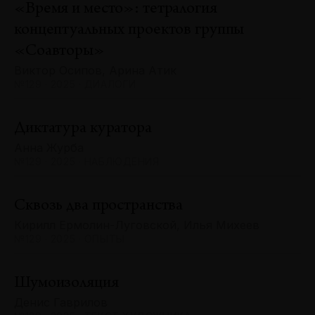
«Время и место»: тетралогия
концептуальных проектов группы
«Соавторы»
Виктор Осипов, Арина Атик
№129 · 2025 · ДИАЛОГИ
Диктатура куратора
Анна Журба
№129 · 2025 · НАБЛЮДЕНИЯ
Сквозь два пространства
Кирилл Ермолин-Луговской, Илья Михеев
№129 · 2025 · ОПЫТЫ
Шумоизоляция
Денис Гаврилов