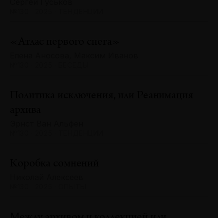
Сергей Гуськов
№130 · 2025 · ТЕНДЕНЦИИ
«Атлас первого снега»
Елена Аносова, Максим Иванов
№130 · 2025 · БЕСЕДЫ
Политика исключения, или Реанимация
архива
Эрнст Ван Альфен
№130 · 2025 · ТЕНДЕНЦИИ
Коробка сомнений
Николай Алексеев
№130 · 2025 · ОПЫТЫ
Между архивом и коллекцией или