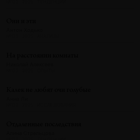
№133 · 2025 · ТЕНДЕНЦИИ
Они и эти
Антон Ходько
№133 · 2025 · АНАЛИЗЫ
На расстоянии комнаты
Николай Алексеев
№133 · 2025 · ОПЫТЫ
Калек не любят очи голубые
Анна Ли
№132 · 2025 · ИССЛЕДОВАНИЯ
Отдаленные последствия
Алина Стрельцова
№132 · 2025 · ТЕНДЕНЦИИ