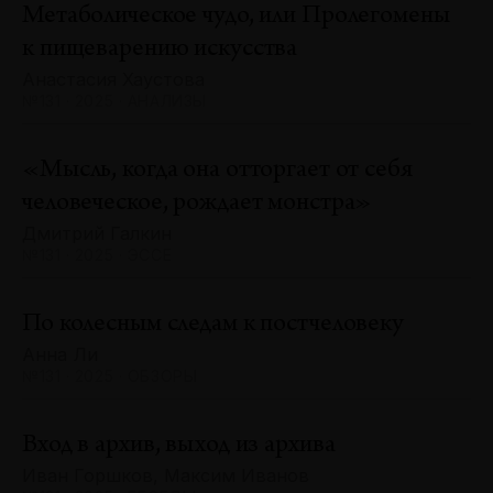
Метаболическое чудо, или Пролегомены
к пищеварению искусства
Анастасия Хаустова
№131 · 2025 · АНАЛИЗЫ
«Мысль, когда она отторгает от себя
человеческое, рождает монстра»
Дмитрий Галкин
№131 · 2025 · ЭССЕ
По колесным следам к постчеловеку
Анна Ли
№131 · 2025 · ОБЗОРЫ
Вход в архив, выход из архива
Иван Горшков, Максим Иванов