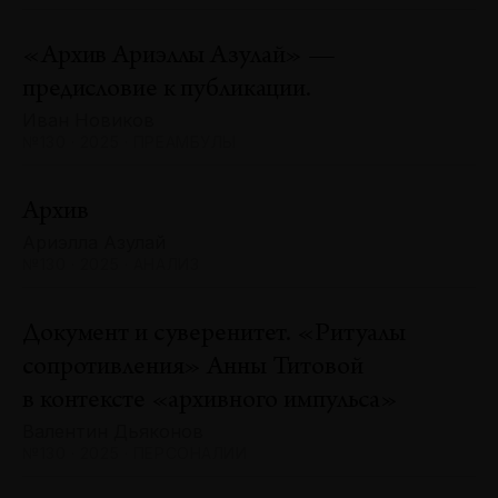
«Архив Ариэллы Азулай» —
предисловие к публикации.
Иван Новиков
№130 · 2025 · ПРЕАМБУЛЫ
Архив
Ариэлла Азулай
№130 · 2025 · АНАЛИЗ
Документ и суверенитет. «Ритуалы
сопротивления» Анны Титовой
в контексте «архивного импульса»
Валентин Дьяконов
№130 · 2025 · ПЕРСОНАЛИИ