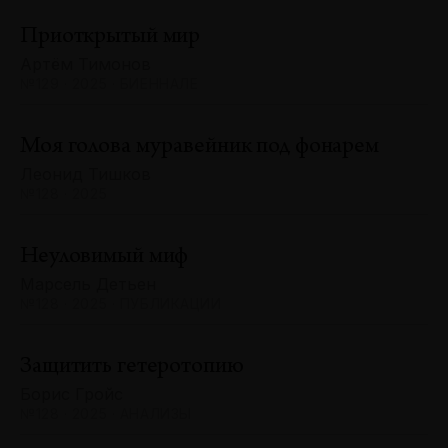
Приоткрытый мир
Артём Тимонов
№129 · 2025 · БИЕННАЛЕ
Моя голова муравейник под фонарем
Леонид Тишков
№128 · 2025
Неуловимый миф
Марсель Детьен
№128 · 2025 · ПУБЛИКАЦИИ
Защитить гетеротопию
Борис Гройс
№128 · 2025 · АНАЛИЗЫ