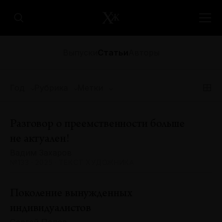
Выпуски
Статьи
Авторы
Год
Рубрика
Метки
Разговор о преемственности больше
не актуален!
Вадим Захаров
№133 · 2025 · ТЕКСТ ХУДОЖНИКА
Поколение вынужденных
индивидуалистов