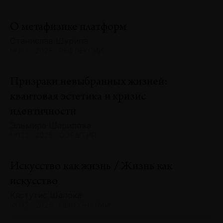
О метафизике платформ
Станислав Шурипа
№132 · 2025 · РЕФЛЕКСИИ
Призраки невыбранных жизней:
квантовая эстетика и кризис
идентичности
Эльмира Шарипова
№132 · 2025 · СОБЫТИЯ
Искусство как жизнь / Жизнь как
искусство
Кястутис Шапока
№132 · 2025 · ПЕРСОНАЛИИ