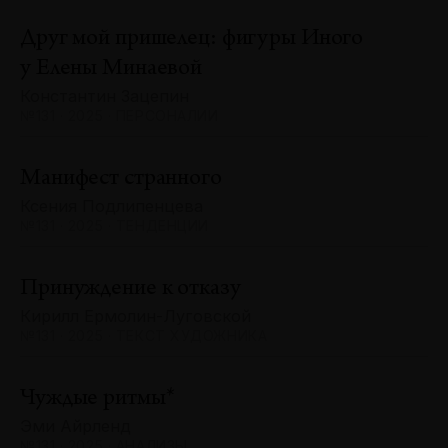
Друг мой пришелец: фигуры Иного
у Елены Минаевой
Константин Зацепин
№131 · 2025 · ПЕРСОНАЛИИ
Манифест странного
Ксения Подлипенцева
№131 · 2025 · ТЕНДЕНЦИИ
Принуждение к отказу
Кирилл Ермолин-Луговской
№131 · 2025 · ТЕКСТ ХУДОЖНИКА
Чуждые ритмы*
Эми Айрленд
№131 · 2025 · АНАЛИЗЫ