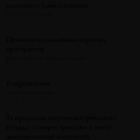
классового (само)сознания
Кястутис Шапока
№129 · 2025 · АНАЛИЗЫ
Практики исследования скрытых
пространств
Юрий Юшкин, Максим Иванов
№129 · 2025 · БЕСЕДЫ
В перспективе
Злата Адашевская
№129 · 2025 · СИТУАЦИИ
За пределами антропоцентрического
взгляда: «смерть зрителя» в эпоху
делегированной агентности