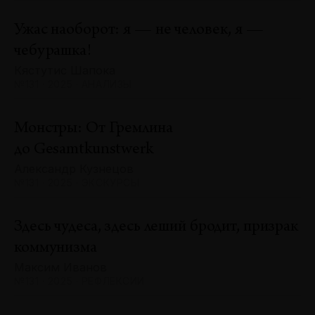
Ужас наоборот: я — не человек, я —
чебурашка!
Кястутис Шапока
№131 · 2025 · АНАЛИЗЫ
Монстры: От Гремлина
до Gesamtkunstwerk
Александр Кузнецов
№131 · 2025 · ЭКСКУРСЫ
Здесь чудеса, здесь леший бродит, призрак
коммунизма
Максим Иванов
№131 · 2025 · РЕФЛЕКСИИ