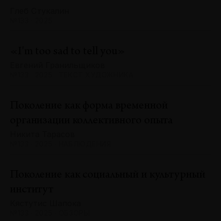
Глеб Стукалин
№133 · 2025
«I'm too sad to tell you»
Евгений Гранильщиков
№133 · 2025 · ТЕКСТ ХУДОЖНИКА
Поколение как форма временной
организации коллективного опыта
Никита Тарасов
№133 · 2025 · НАБЛЮДЕНИЯ
Поколение как социальный и культурный
институт
Кястутис Шапока
№133 · 2025 · ОБЗОРЫ