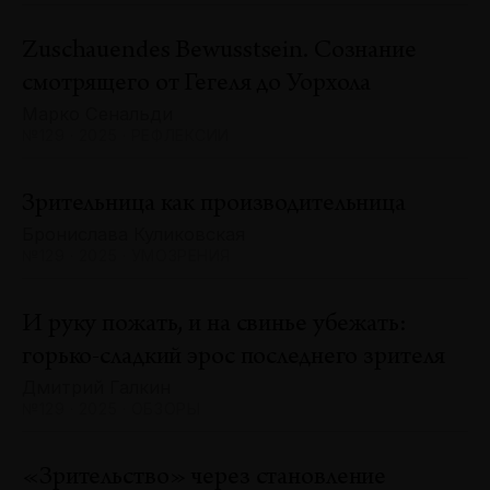
Zuschauendes Bewusstsein. Сознание
смотрящего от Гегеля до Уорхола
Марко Сенальди
№129 · 2025 · РЕФЛЕКСИИ
Зрительница как производительница
Бронислава Куликовская
№129 · 2025 · УМОЗРЕНИЯ
И руку пожать, и на свинье убежать:
горько-сладкий эрос последнего зрителя
Дмитрий Галкин
№129 · 2025 · ОБЗОРЫ
«Зрительство» через становление