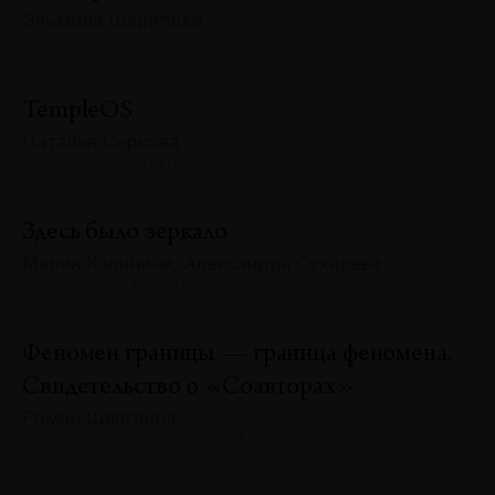
Эльмира Шарипова
№129 · 2025 · ТЕНДЕНЦИИ
TempleOS
Наталья Серкова
№129 · 2025 · АНАЛИЗЫ
Здесь было зеркало
Мария Калинина, Александра Сухарева
№129 · 2025 · БЕСЕДЫ
Феномен границы — граница феномена.
Свидетельство о «Соавторах»
Роман Шалганов
№129 · 2025 · ПЕРСОНАЛИИ