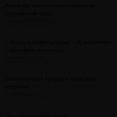
Архив как методологический вызов:
кураторский опыт
Илья Крончев-Иванов
№130 · 2025 · ОПЫТЫ
«Назад, к самим архивам!»: К диалектике
«архивного поворота»
Людмила Воропай
№130 · 2025 · ВЫВОДЫ
Дидактический брейнрот и заклятие
энтропии
Иван Стрельцов
№130 · 2025 · ВЫСТАВКИ
Мистика повседневности