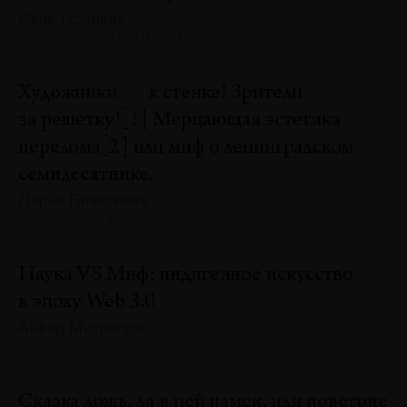
Иван Новиков
№128 · 2025 · ТЕКСТ ХУДОЖНИКА
Художники — к стенке! Зрители —
за решетку![1] Мерцающая эстетика
перелома[2] или миф о ленинградском
семидесятнике.
Дарья Плаксиева
№128 · 2025 · ИССЛЕДОВАНИЯ
Наука VS Миф: индигенное искусство
в эпоху Web 3.0
Анвар Мусрепов
№128 · 2025 · СИТУАЦИЯ
Сказка ложь, да в ней намек, или поветрие