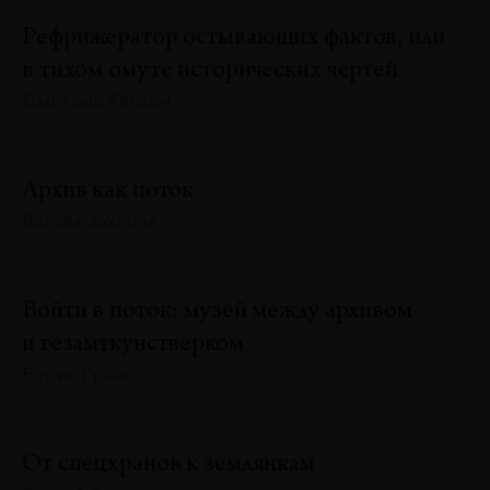
Рефрижератор остывающих фактов, или
в тихом омуте исторических чертей
Дмитрий Галкин
№130 · 2025 · РЕФЛЕКСИИ
Архив как поток
Вадим Захаров
№130 · 2025 · ОПЫТЫ
Войти в поток: музей между архивом
и гезамткунстверком
Борис Гройс
№130 · 2025 · ТЕОРИИ
От спецхранов к землянкам