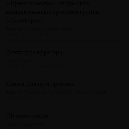
«Время и место»: тетралогия
концептуальных проектов группы
«Соавторы»
Виктор Осипов, Арина Атик
№129 · 2025 · ДИАЛОГИ
Диктатура куратора
Анна Журба
№129 · 2025 · НАБЛЮДЕНИЯ
Сквозь два пространства
Кирилл Ермолин-Луговской, Илья Михеев
№129 · 2025 · ОПЫТЫ
Шумоизоляция
Денис Гаврилов