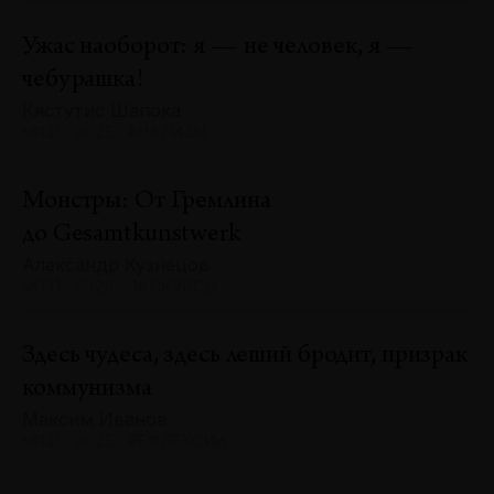
Ужас наоборот: я — не человек, я —
чебурашка!
Кястутис Шапока
№131 · 2025 · АНАЛИЗЫ
Монстры: От Гремлина
до Gesamtkunstwerk
Александр Кузнецов
№131 · 2025 · ЭКСКУРСЫ
Здесь чудеса, здесь леший бродит, призрак
коммунизма
Максим Иванов
№131 · 2025 · РЕФЛЕКСИИ