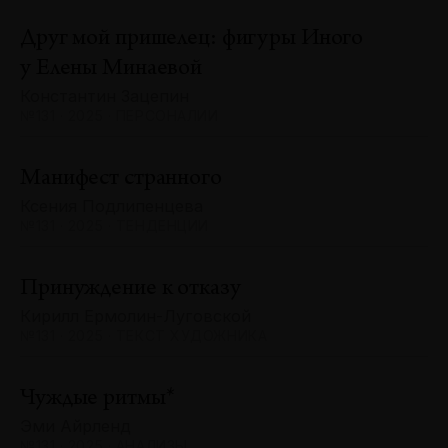
Друг мой пришелец: фигуры Иного
у Елены Минаевой
Константин Зацепин
№131 · 2025 · ПЕРСОНАЛИИ
Манифест странного
Ксения Подлипенцева
№131 · 2025 · ТЕНДЕНЦИИ
Принуждение к отказу
Кирилл Ермолин-Луговской
№131 · 2025 · ТЕКСТ ХУДОЖНИКА
Чуждые ритмы*
Эми Айрленд
№131 · 2025 · АНАЛИЗЫ