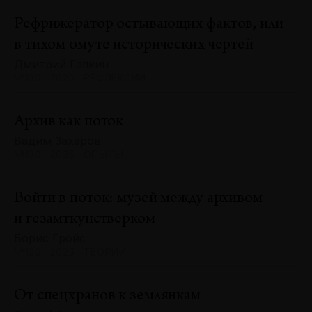
Рефрижератор остывающих фактов, или
в тихом омуте исторических чертей
Дмитрий Галкин
№130 · 2025 · РЕФЛЕКСИИ
Архив как поток
Вадим Захаров
№130 · 2025 · ОПЫТЫ
Войти в поток: музей между архивом
и гезамткунстверком
Борис Гройс
№130 · 2025 · ТЕОРИИ
От спецхранов к землянкам