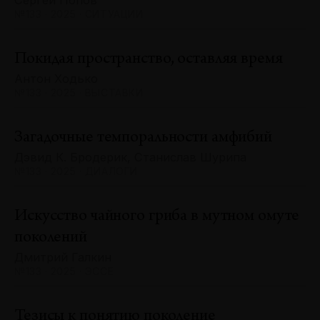
Сергей Попов
№133 · 2025 · СИТУАЦИИ
Покидая пространство, оставляя время
Антон Ходько
№133 · 2025 · ВЫСТАВКИ
Загадочные темпоральности амфибий
Дэвид К. Бродерик, Станислав Шурипа
№133 · 2025 · ДИАЛОГИ
Искусство чайного гриба в мутном омуте
поколений
Дмитрий Галкин
№133 · 2025 · ЭССЕ
Тезисы к понятию поколение