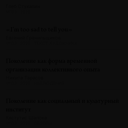
Глеб Стукалин
№133 · 2025
«I'm too sad to tell you»
Евгений Гранильщиков
№133 · 2025 · ТЕКСТ ХУДОЖНИКА
Поколение как форма временной
организации коллективного опыта
Никита Тарасов
№133 · 2025 · НАБЛЮДЕНИЯ
Поколение как социальный и культурный
институт
Кястутис Шапока
№133 · 2025 · ОБЗОРЫ