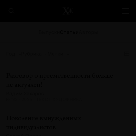
Выпуски
Статьи
Авторы
Год
Рубрика
Метки
Разговор о преемственности больше
не актуален!
Вадим Захаров
№133 · 2025 · ТЕКСТ ХУДОЖНИКА
Поколение вынужденных
индивидуалистов