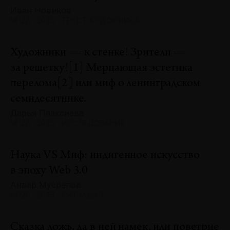
Иван Новиков
№128 · 2025 · ТЕКСТ ХУДОЖНИКА
Художники — к стенке! Зрители —
за решетку![1] Мерцающая эстетика
перелома[2] или миф о ленинградском
семидесятнике.
Дарья Плаксиева
№128 · 2025 · ИССЛЕДОВАНИЯ
Наука VS Миф: индигенное искусство
в эпоху Web 3.0
Анвар Мусрепов
№128 · 2025 · СИТУАЦИЯ
Сказка ложь, да в ней намек, или поветрие