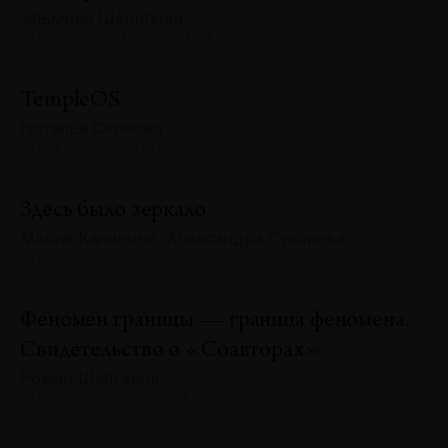
Эльмира Шарипова
№129 · 2025 · ТЕНДЕНЦИИ
TempleOS
Наталья Серкова
№129 · 2025 · АНАЛИЗЫ
Здесь было зеркало
Мария Калинина, Александра Сухарева
№129 · 2025 · БЕСЕДЫ
Феномен границы — граница феномена.
Свидетельство о «Соавторах»
Роман Шалганов
№129 · 2025 · ПЕРСОНАЛИИ