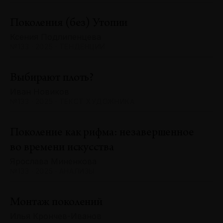
Поколения (без) Утопии
Ксения Подлипенцева
№133 · 2025 · ТЕНДЕНЦИИ
Выбирают плоть?
Иван Новиков
№133 · 2025 · ТЕКСТ ХУДОЖНИКА
Поколение как рифма: незавершенное
во времени искусства
Ярослава Миненкова
№133 · 2025 · АНАЛИЗЫ
Монтаж поколений
Илья Крончев-Иванов