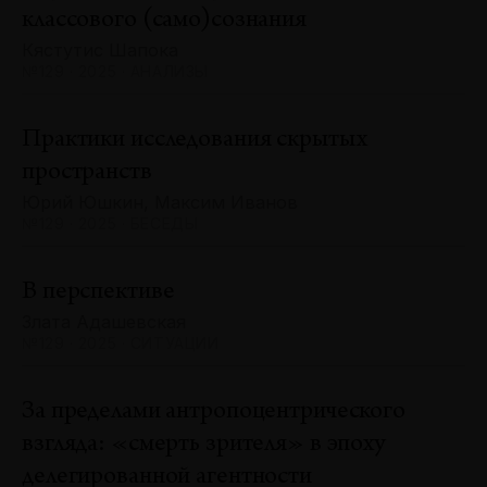
классового (само)сознания
Кястутис Шапока
№129 · 2025 · АНАЛИЗЫ
Практики исследования скрытых
пространств
Юрий Юшкин, Максим Иванов
№129 · 2025 · БЕСЕДЫ
В перспективе
Злата Адашевская
№129 · 2025 · СИТУАЦИИ
За пределами антропоцентрического
взгляда: «смерть зрителя» в эпоху
делегированной агентности