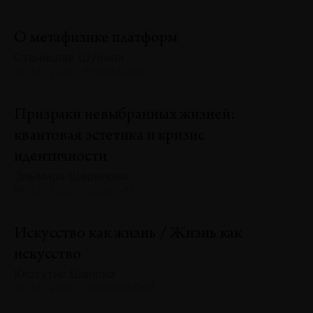
О метафизике платформ
Станислав Шурипа
№132 · 2025 · РЕФЛЕКСИИ
Призраки невыбранных жизней:
квантовая эстетика и кризис
идентичности
Эльмира Шарипова
№132 · 2025 · СОБЫТИЯ
Искусство как жизнь / Жизнь как
искусство
Кястутис Шапока
№132 · 2025 · ПЕРСОНАЛИИ