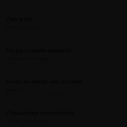
№133 · 2025 · ТЕНДЕНЦИИ
Они и эти
Антон Ходько
№133 · 2025 · АНАЛИЗЫ
На расстоянии комнаты
Николай Алексеев
№133 · 2025 · ОПЫТЫ
Калек не любят очи голубые
Анна Ли
№132 · 2025 · ИССЛЕДОВАНИЯ
Отдаленные последствия
Алина Стрельцова
№132 · 2025 · ТЕНДЕНЦИИ