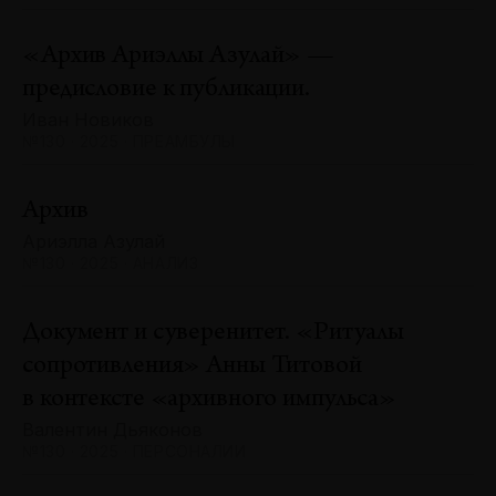
«Архив Ариэллы Азулай» —
предисловие к публикации.
Иван Новиков
№130 · 2025 · ПРЕАМБУЛЫ
Архив
Ариэлла Азулай
№130 · 2025 · АНАЛИЗ
Документ и суверенитет. «Ритуалы
сопротивления» Анны Титовой
в контексте «архивного импульса»
Валентин Дьяконов
№130 · 2025 · ПЕРСОНАЛИИ