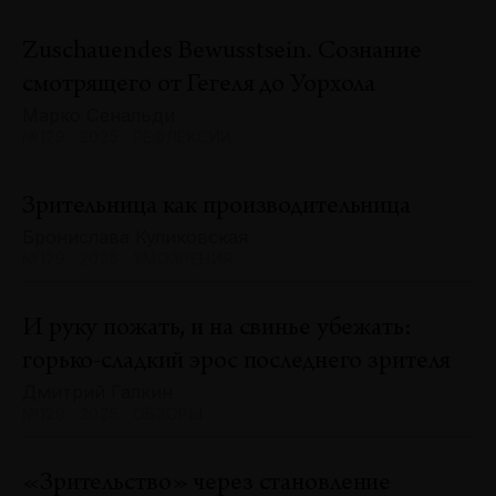
Zuschauendes Bewusstsein. Сознание
смотрящего от Гегеля до Уорхола
Марко Сенальди
№129 · 2025 · РЕФЛЕКСИИ
Зрительница как производительница
Бронислава Куликовская
№129 · 2025 · УМОЗРЕНИЯ
И руку пожать, и на свинье убежать:
горько-сладкий эрос последнего зрителя
Дмитрий Галкин
№129 · 2025 · ОБЗОРЫ
«Зрительство» через становление