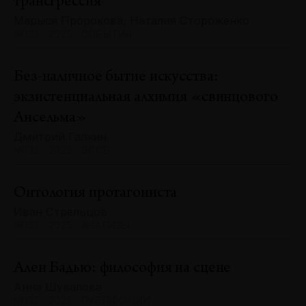
трансгрессия
Марыся Пророкова, Наталия Стороженко
№132 · 2025 · СОБЫТИЯ
Без-наличное бытие искусства:
экзистенциальная алхимия «свинцового
Ансельма»
Дмитрий Галкин
№132 · 2025 · ЭССЕ
Онтология протагониста
Иван Стрельцов
№132 · 2025 · АНАЛИЗЫ
Ален Бадью: философия на сцене
Анна Шувалова
№132 · 2025 · ПУБЛИКАЦИИ