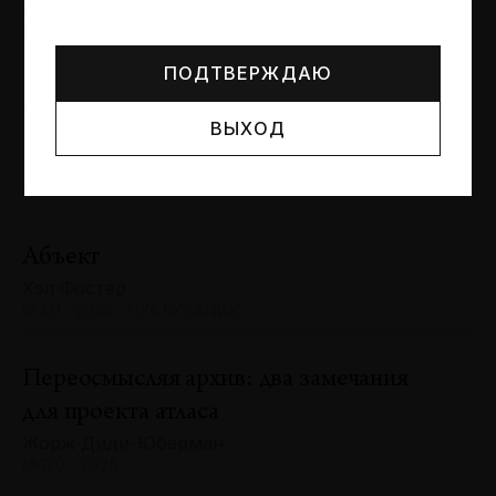
Могут упоминаться лица и организации, признанные
Сергей Баландин
иноагентами или нежелательными в РФ —
реестр
№131 · 2025 · ЮБИЛЕИ
Минюста
.
ПОДТВЕРЖДАЮ
Художник и зритель: «химия»
ВЫХОД
взаимодействия
Антон Ходько
№131 · 2025 · ВЫСТАВКИ
Абъект
Хэл Фостер
№131 · 2025 · ПУБЛИКАЦИИ
Переосмысляя архив: два замечания
для проекта атласа
Жорж Диди-Юберман
№130 · 2025