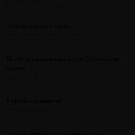
Сергей Гуськов
№130 · 2025 · ТЕНДЕНЦИИ
«Атлас первого снега»
Елена Аносова, Максим Иванов
№130 · 2025 · БЕСЕДЫ
Политика исключения, или Реанимация
архива
Эрнст Ван Альфен
№130 · 2025 · ТЕНДЕНЦИИ
Коробка сомнений
Николай Алексеев
№130 · 2025 · ОПЫТЫ
Между архивом и коллекцией или