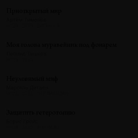
Приоткрытый мир
Артём Тимонов
№129 · 2025 · БИЕННАЛЕ
Моя голова муравейник под фонарем
Леонид Тишков
№128 · 2025
Неуловимый миф
Марсель Детьен
№128 · 2025 · ПУБЛИКАЦИИ
Защитить гетеротопию
Борис Гройс
№128 · 2025 · АНАЛИЗЫ