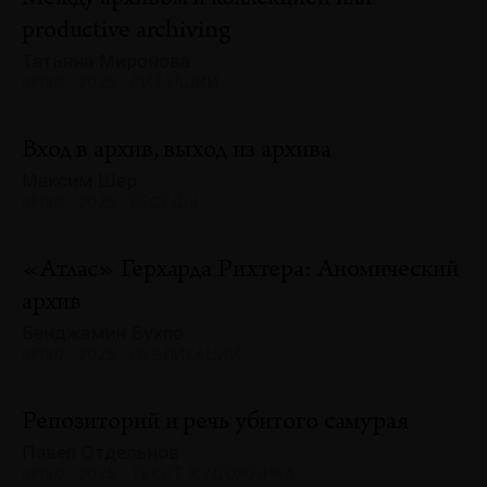
productive archiving
Татьяна Миронова
№130 · 2025 · СИТУАЦИИ
Вход в архив, выход из архива
Максим Шер
№130 · 2025 · БЕСЕДЫ
«Атлас» Герхарда Рихтера: Аномический
архив
Бенджамин Бухло
№130 · 2025 · ПУБЛИКАЦИИ
Репозиторий и речь убитого самурая
Павел Отдельнов
№130 · 2025 · ТЕКСТ ХУДОЖНИКА