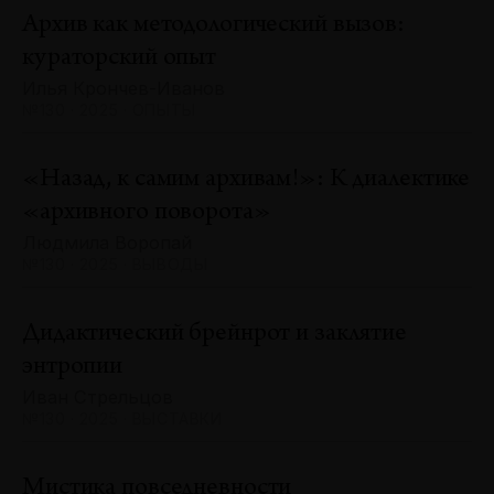
Архив как методологический вызов:
кураторский опыт
Илья Крончев-Иванов
№130 · 2025 · ОПЫТЫ
«Назад, к самим архивам!»: К диалектике
«архивного поворота»
Людмила Воропай
№130 · 2025 · ВЫВОДЫ
Дидактический брейнрот и заклятие
энтропии
Иван Стрельцов
№130 · 2025 · ВЫСТАВКИ
Мистика повседневности