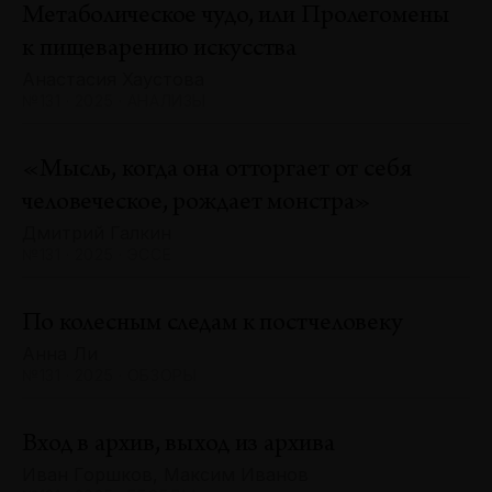
Метаболическое чудо, или Пролегомены
к пищеварению искусства
Анастасия Хаустова
№131 · 2025 · АНАЛИЗЫ
«Мысль, когда она отторгает от себя
человеческое, рождает монстра»
Дмитрий Галкин
№131 · 2025 · ЭССЕ
По колесным следам к постчеловеку
Анна Ли
№131 · 2025 · ОБЗОРЫ
Вход в архив, выход из архива
Иван Горшков, Максим Иванов