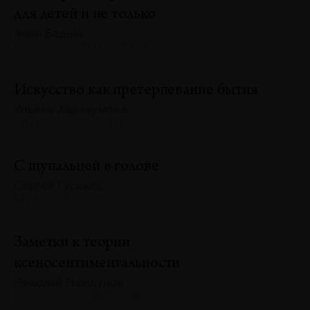
для детей и не только
Ален Бадью
№132 · 2025 · ЛИТЕРАТУРА
Искусство как претерпевание бытия
Ульяна Аввакумова
№132 · 2025 · СОБЫТИЯ
С щупальцей в голове
Сергей Гуськов
№131 · 2025
Заметки к теории
ксеносентиментальности
Николай Нахшунов
№131 · 2025 · РЕФЛЕКСИИ