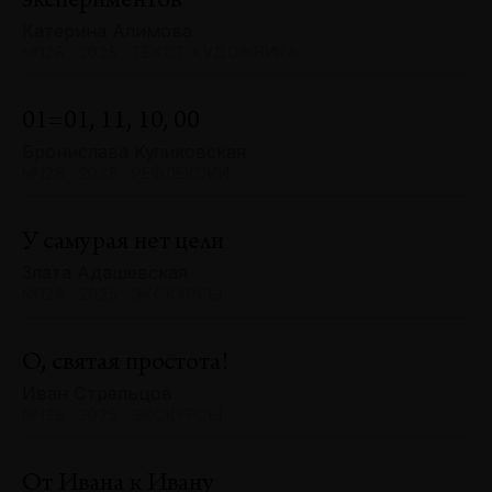
экспериментов
Катерина Алимова
№128 · 2025 · ТЕКСТ ХУДОЖНИКА
01=01, 11, 10, 00
Бронислава Куликовская
№128 · 2025 · РЕФЛЕКСИИ
У самурая нет цели
Злата Адашевская
№128 · 2025 · ЭКСКУРСЫ
О, святая простота!
Иван Стрельцов
№128 · 2025 · ЭКСКУРСЫ
От Ивана к Ивану