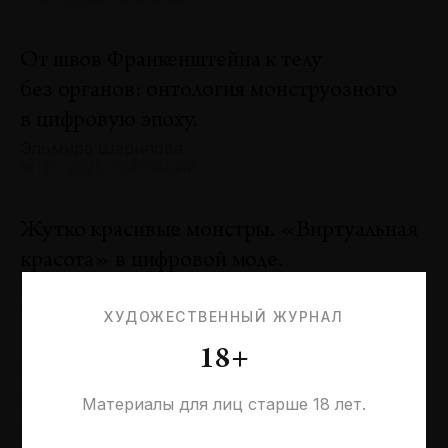
От швов Франкенштейна к телу
без органов: онтология монструозного
в цифровую эпоху.
Эльмира Шарипова
№131 · 2025 · СИТУАЦИИ
Жутко красивые монстры. «Виртуальная
красота» в цифровой моде.
Оксана Пертель
№131 · 2025 · ТЕНДЕНЦИИ
ХУДОЖЕСТВЕННЫЙ ЖУРНАЛ
18+
Проблемы идентичности в море
необходимостей. Заметки к 20-летию
Материалы для лиц старше 18 лет.
галереи «Виктория»