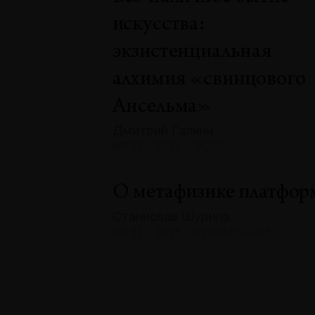
искусства:
экзистенциальная
алхимия «свинцового
Ансельма»
Дмитрий Галкин
№132 · 2025 · ЭССЕ
О метафизике платфор
Станислав Шурипа
№132 · 2025 · РЕФЛЕКСИИ