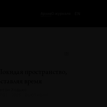
EN
Архив
О журнале
Покидая пространство,
оставляя время
нтон Ходько
133 · 2025 · ВЫСТАВКИ