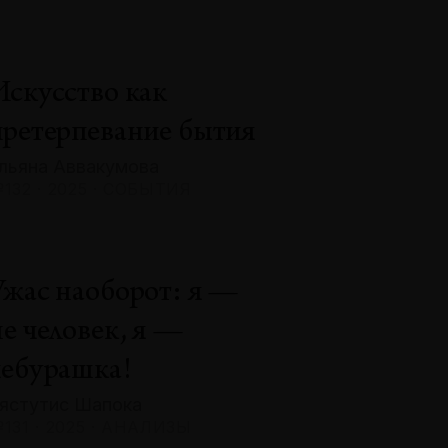
Искусство как
претерпевание бытия
льяна Аввакумова
132 · 2025 · СОБЫТИЯ
Ужас наоборот: я —
не человек, я —
чебурашка!
ястутис Шапока
131 · 2025 · АНАЛИЗЫ