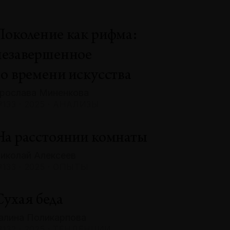
Поколение как рифма:
незавершенное
во времени искусства
рослава Миненкова
133 · 2025 · АНАЛИЗЫ
На расстоянии комнаты
иколай Алексеев
133 · 2025 · ОПЫТЫ
Сухая беда
алина Поликарпова
132 · 2025 · ТЕНДЕНЦИИ