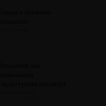
Тезисы к понятию
поколение
леб Стукалин
133 · 2025
Поколение как
социальный
и культурный институт
ястутис Шапока
133 · 2025 · ОБЗОРЫ