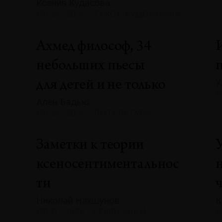
Ксения Кудасова
№132 · 2025 · ТЕКСТ ХУДОЖНИКА
Ахмед философ, 34
небольших пьесы
А
У
для детей и не только
№
Ален Бадью
№132 · 2025 · ЛИТЕРАТУРА
Заметки к теории
ксеносентиментальнос
ти
Николай Нахшунов
К
№131 · 2025 · РЕФЛЕКСИИ
№