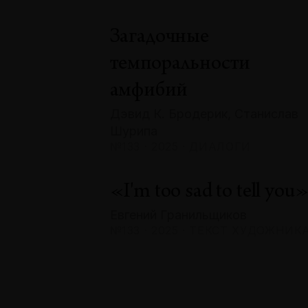
Загадочные
темпоральности
амфибий
Дэвид К. Бродерик, Станислав
Шурипа
№133 · 2025 · ДИАЛОГИ
«I'm too sad to tell you
Евгений Гранильщиков
№133 · 2025 · ТЕКСТ ХУДОЖНИК