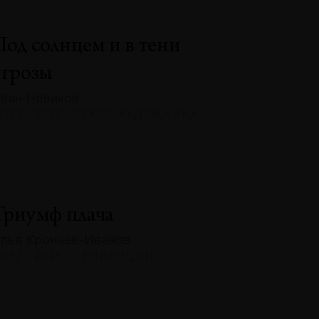
Под солнцем и в тени
угрозы
ван Новиков
132 · 2025 · ТЕКСТ ХУДОЖНИКА
Триумф плача
лья Крончев-Иванов
132 · 2025 · ТЕНДЕНЦИИ