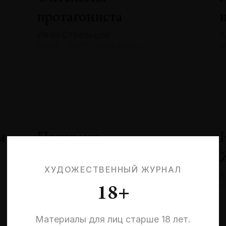
протагониста
Иван Стрельцов
А
№132 · 2025 · АНАЛИЗЫ
№
м
Призраки
невыбранных жизней:
ХУДОЖЕСТВЕННЫЙ ЖУРНАЛ
К
квантовая эстетика
№
18+
и кризис идентичности
Эльмира Шарипова
Материалы для лиц старше 18 лет.
№132 · 2025 · СОБЫТИЯ