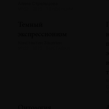
Алина Стрельцова
№132 · 2025 · ТЕНДЕНЦИИ
Темный
экспрессионизм
Константин Зацепин
№132 · 2025 · ВЫСТАВКИ
М
С
№
Онтология