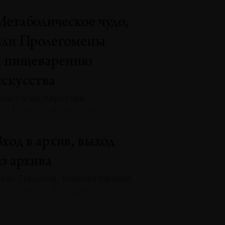
Метаболическое чудо,
или Пролегомены
к пищеварению
искусства
настасия Хаустова
131 · 2025 · АНАЛИЗЫ
ход в архив, выход
з архива
ван Горшков, Максим Иванов
131 · 2025 · БЕСЕДЫ