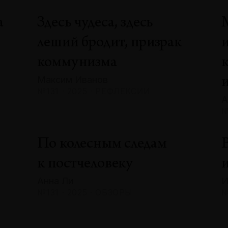
а
Здесь чудеса, здесь
леший бродит, призрак
коммунизма
Максим Иванов
№131 · 2025 · РЕФЛЕКСИИ
А
№
По колесным следам
В
к постчеловеку
и
Анна Ли
И
№131 · 2025 · ОБЗОРЫ
№