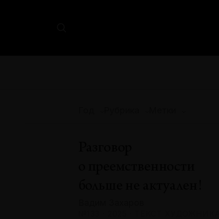
Год
Рубрика
Метки
Разговор
о преемственности
больше не актуален!
Вадим Захаров
№133 · 2025 · ТЕКСТ ХУДОЖНИК