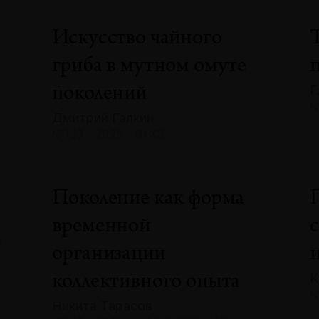
Искусство чайного
гриба в мутном омуте
Г
поколений
№
Дмитрий Галкин
№133 · 2025 · ЭССЕ
»
Поколение как форма
временной
А
организации
К
коллективного опыта
№
Никита Тарасов