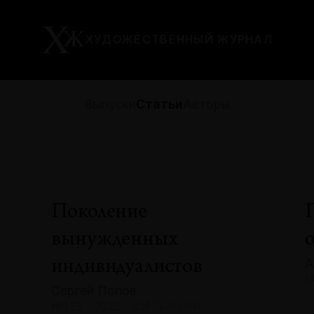
ХУДОЖЕСТВЕННЫЙ ЖУРНАЛ
Выпуски
Статьи
Авторы
Поколение
вынужденных
А
индивидуалистов
№
Сергей Попов
А
№133 · 2025 · СИТУАЦИИ