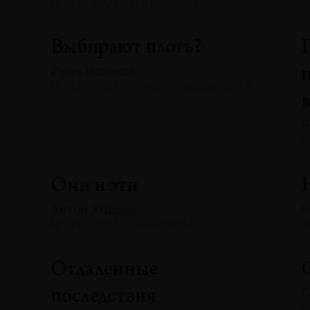
№133 · 2025 · НАБЛЮДЕНИЯ
Выбирают плоть?
Иван Новиков
№133 · 2025 · ТЕКСТ ХУДОЖНИКА
Я
№
Они и эти
Антон Ходько
Н
№133 · 2025 · АНАЛИЗЫ
№
Отдаленные
Г
последствия
№