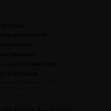
По краю
непрерывности:
природное,
эстетическое
и «одомашненная»
трансгрессия
арыся Пророкова, Наталия
тороженко
132 · 2025 · СОБЫТИЯ
Ален Бадью: философия