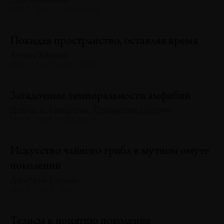
Сергей Попов
№133 · 2025 · СИТУАЦИИ
Покидая пространство, оставляя время
Антон Ходько
№133 · 2025 · ВЫСТАВКИ
Загадочные темпоральности амфибий
Дэвид К. Бродерик, Станислав Шурипа
№133 · 2025 · ДИАЛОГИ
Искусство чайного гриба в мутном омуте
поколений
Дмитрий Галкин
№133 · 2025 · ЭССЕ
Тезисы к понятию поколение