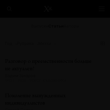
Выпуски
Статьи
Авторы
Год
Рубрика
Метки
Разговор о преемственности больше
не актуален!
Вадим Захаров
№133 · 2025 · ТЕКСТ ХУДОЖНИКА
Поколение вынужденных
индивидуалистов