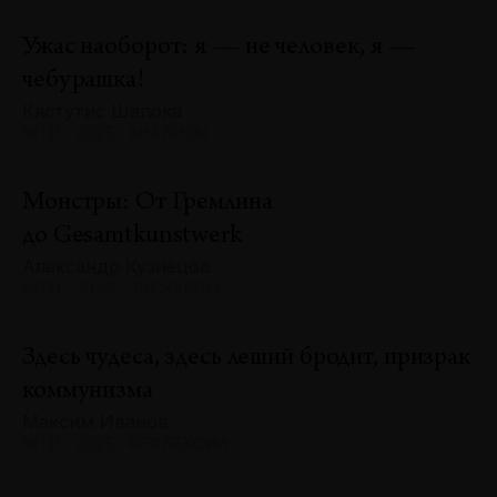
Ужас наоборот: я — не человек, я —
чебурашка!
Кястутис Шапока
№131 · 2025 · АНАЛИЗЫ
Монстры: От Гремлина
до Gesamtkunstwerk
Александр Кузнецов
№131 · 2025 · ЭКСКУРСЫ
Здесь чудеса, здесь леший бродит, призрак
коммунизма
Максим Иванов
№131 · 2025 · РЕФЛЕКСИИ