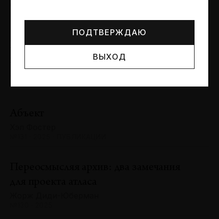
Могут упоминаться лица и организации, признанные
Сергей Баландин
иноагентами или нежелательными в РФ —
реестр
№131 · 2025 · ЮБИЛЕИ
Минюста
.
ПОДТВЕРЖДАЮ
Художник и зритель: «химия»
ВЫХОД
взаимодействия
Антон Ходько
№131 · 2025 · ВЫСТАВКИ
Абъект
Хэл Фостер
№131 · 2025 · ПУБЛИКАЦИИ
Переосмысляя архив: два замечания
для проекта атласа
Жорж Диди-Юберман
№130 · 2025