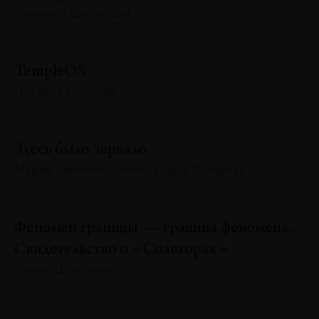
Эльмира Шарипова
№129 · 2025 · ТЕНДЕНЦИИ
TempleOS
Наталья Серкова
№129 · 2025 · АНАЛИЗЫ
Здесь было зеркало
Мария Калинина, Александра Сухарева
№129 · 2025 · БЕСЕДЫ
Феномен границы — граница феномена.
Свидетельство о «Соавторах»
Роман Шалганов
№129 · 2025 · ПЕРСОНАЛИИ