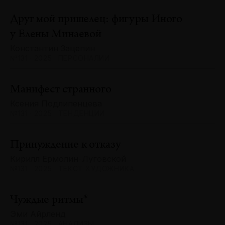
Друг мой пришелец: фигуры Иного
у Елены Минаевой
Константин Зацепин
№131 · 2025 · ПЕРСОНАЛИИ
Манифест странного
Ксения Подлипенцева
№131 · 2025 · ТЕНДЕНЦИИ
Принуждение к отказу
Кирилл Ермолин-Луговской
№131 · 2025 · ТЕКСТ ХУДОЖНИКА
Чуждые ритмы*
Эми Айрленд
№131 · 2025 · АНАЛИЗЫ