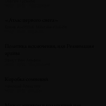
Сергей Гуськов
№130 · 2025 · ТЕНДЕНЦИИ
«Атлас первого снега»
Елена Аносова, Максим Иванов
№130 · 2025 · БЕСЕДЫ
Политика исключения, или Реанимация
архива
Эрнст Ван Альфен
№130 · 2025 · ТЕНДЕНЦИИ
Коробка сомнений
Николай Алексеев
№130 · 2025 · ОПЫТЫ
Между архивом и коллекцией или