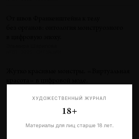
От швов Франкенштейна к телу
без органов: онтология монструозного
в цифровую эпоху.
Эльмира Шарипова
№131 · 2025 · СИТУАЦИИ
Жутко красивые монстры. «Виртуальная
красота» в цифровой моде.
Оксана Пертель
№131 · 2025 · ТЕНДЕНЦИИ
ХУДОЖЕСТВЕННЫЙ ЖУРНАЛ
18+
Проблемы идентичности в море
необходимостей. Заметки к 20-летию
Материалы для лиц старше 18 лет.
галереи «Виктория»