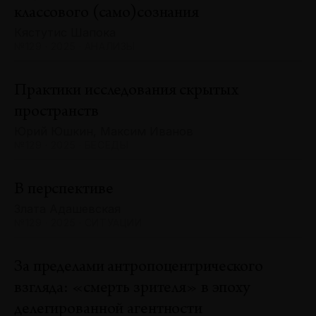
классового (само)сознания
Кястутис Шапока
№129 · 2025 · АНАЛИЗЫ
Практики исследования скрытых
пространств
Юрий Юшкин, Максим Иванов
№129 · 2025 · БЕСЕДЫ
В перспективе
Злата Адашевская
№129 · 2025 · СИТУАЦИИ
За пределами антропоцентрического
взгляда: «смерть зрителя» в эпоху
делегированной агентности