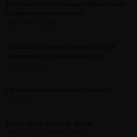
Метаболическое чудо, или Пролегомены
к пищеварению искусства
Анастасия Хаустова
№131 · 2025 · АНАЛИЗЫ
«Мысль, когда она отторгает от себя
человеческое, рождает монстра»
Дмитрий Галкин
№131 · 2025 · ЭССЕ
По колесным следам к постчеловеку
Анна Ли
№131 · 2025 · ОБЗОРЫ
Вход в архив, выход из архива
Иван Горшков, Максим Иванов