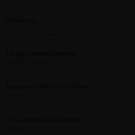
№133 · 2025 · ТЕНДЕНЦИИ
Они и эти
Антон Ходько
№133 · 2025 · АНАЛИЗЫ
На расстоянии комнаты
Николай Алексеев
№133 · 2025 · ОПЫТЫ
Калек не любят очи голубые
Анна Ли
№132 · 2025 · ИССЛЕДОВАНИЯ
Отдаленные последствия
Алина Стрельцова
№132 · 2025 · ТЕНДЕНЦИИ