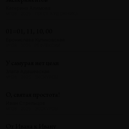
экспериментов
Катерина Алимова
№128 · 2025 · ТЕКСТ ХУДОЖНИКА
01=01, 11, 10, 00
Бронислава Куликовская
№128 · 2025 · РЕФЛЕКСИИ
У самурая нет цели
Злата Адашевская
№128 · 2025 · ЭКСКУРСЫ
О, святая простота!
Иван Стрельцов
№128 · 2025 · ЭКСКУРСЫ
От Ивана к Ивану