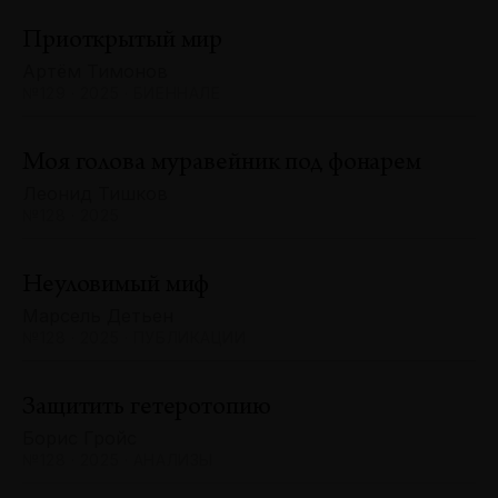
Приоткрытый мир
Артём Тимонов
№129 · 2025 · БИЕННАЛЕ
Моя голова муравейник под фонарем
Леонид Тишков
№128 · 2025
Неуловимый миф
Марсель Детьен
№128 · 2025 · ПУБЛИКАЦИИ
Защитить гетеротопию
Борис Гройс
№128 · 2025 · АНАЛИЗЫ