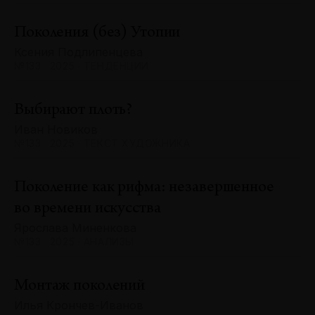
Поколения (без) Утопии
Ксения Подлипенцева
№133 · 2025 · ТЕНДЕНЦИИ
Выбирают плоть?
Иван Новиков
№133 · 2025 · ТЕКСТ ХУДОЖНИКА
Поколение как рифма: незавершенное
во времени искусства
Ярослава Миненкова
№133 · 2025 · АНАЛИЗЫ
Монтаж поколений
Илья Крончев-Иванов