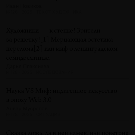
Иван Новиков
№128 · 2025 · ТЕКСТ ХУДОЖНИКА
Художники — к стенке! Зрители —
за решетку![1] Мерцающая эстетика
перелома[2] или миф о ленинградском
семидесятнике.
Дарья Плаксиева
№128 · 2025 · ИССЛЕДОВАНИЯ
Наука VS Миф: индигенное искусство
в эпоху Web 3.0
Анвар Мусрепов
№128 · 2025 · СИТУАЦИЯ
Сказка ложь, да в ней намек, или поветрие