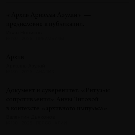
«Архив Ариэллы Азулай» —
предисловие к публикации.
Иван Новиков
№130 · 2025 · ПРЕАМБУЛЫ
Архив
Ариэлла Азулай
№130 · 2025 · АНАЛИЗ
Документ и суверенитет. «Ритуалы
сопротивления» Анны Титовой
в контексте «архивного импульса»
Валентин Дьяконов
№130 · 2025 · ПЕРСОНАЛИИ