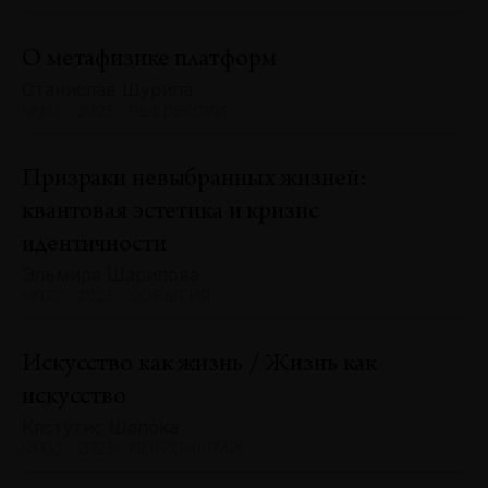
О метафизике платформ
Станислав Шурипа
№132 · 2025 · РЕФЛЕКСИИ
Призраки невыбранных жизней:
квантовая эстетика и кризис
идентичности
Эльмира Шарипова
№132 · 2025 · СОБЫТИЯ
Искусство как жизнь / Жизнь как
искусство
Кястутис Шапока
№132 · 2025 · ПЕРСОНАЛИИ