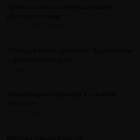
Архив как методологический вызов:
кураторский опыт
Илья Крончев-Иванов
№130 · 2025 · ОПЫТЫ
«Назад, к самим архивам!»: К диалектике
«архивного поворота»
Людмила Воропай
№130 · 2025 · ВЫВОДЫ
Дидактический брейнрот и заклятие
энтропии
Иван Стрельцов
№130 · 2025 · ВЫСТАВКИ
Мистика повседневности