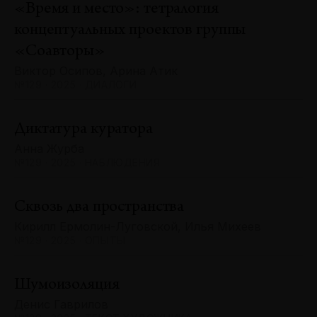
«Время и место»: тетралогия
концептуальных проектов группы
«Соавторы»
Виктор Осипов, Арина Атик
№129 · 2025 · ДИАЛОГИ
Диктатура куратора
Анна Журба
№129 · 2025 · НАБЛЮДЕНИЯ
Сквозь два пространства
Кирилл Ермолин-Луговской, Илья Михеев
№129 · 2025 · ОПЫТЫ
Шумоизоляция
Денис Гаврилов