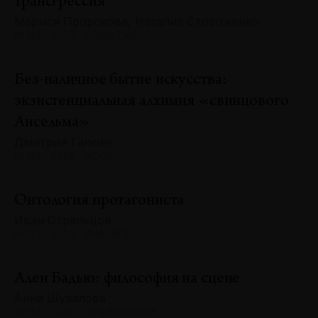
трансгрессия
Марыся Пророкова, Наталия Стороженко
№132 · 2025 · СОБЫТИЯ
Без-наличное бытие искусства:
экзистенциальная алхимия «свинцового
Ансельма»
Дмитрий Галкин
№132 · 2025 · ЭССЕ
Онтология протагониста
Иван Стрельцов
№132 · 2025 · АНАЛИЗЫ
Ален Бадью: философия на сцене
Анна Шувалова
№132 · 2025 · ПУБЛИКАЦИИ