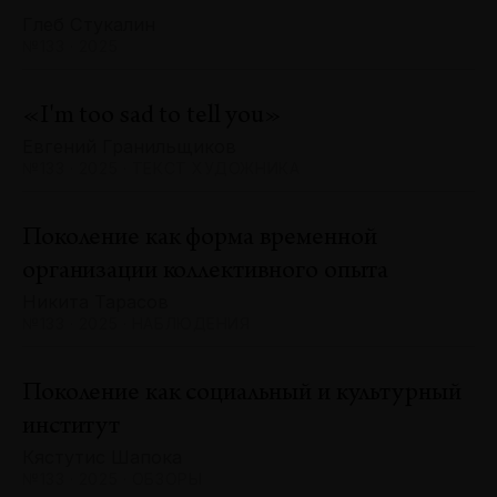
Глеб Стукалин
№133 · 2025
«I'm too sad to tell you»
Евгений Гранильщиков
№133 · 2025 · ТЕКСТ ХУДОЖНИКА
Поколение как форма временной
организации коллективного опыта
Никита Тарасов
№133 · 2025 · НАБЛЮДЕНИЯ
Поколение как социальный и культурный
институт
Кястутис Шапока
№133 · 2025 · ОБЗОРЫ