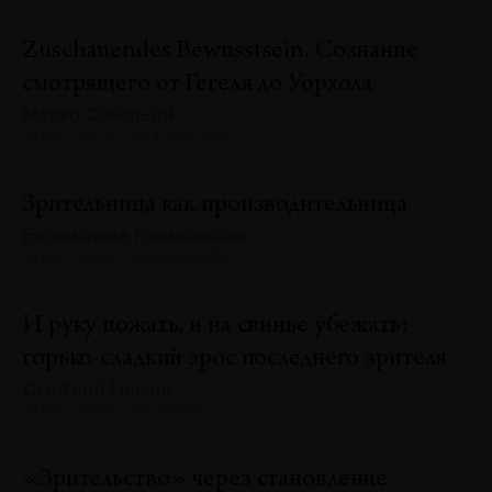
Zuschauendes Bewusstsein. Сознание
смотрящего от Гегеля до Уорхола
Марко Сенальди
№129 · 2025 · РЕФЛЕКСИИ
Зрительница как производительница
Бронислава Куликовская
№129 · 2025 · УМОЗРЕНИЯ
И руку пожать, и на свинье убежать:
горько-сладкий эрос последнего зрителя
Дмитрий Галкин
№129 · 2025 · ОБЗОРЫ
«Зрительство» через становление