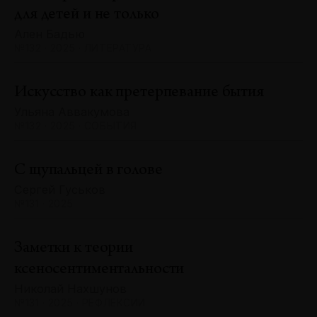
для детей и не только
Ален Бадью
№132 · 2025 · ЛИТЕРАТУРА
Искусство как претерпевание бытия
Ульяна Аввакумова
№132 · 2025 · СОБЫТИЯ
С щупальцей в голове
Сергей Гуськов
№131 · 2025
Заметки к теории
ксеносентиментальности
Николай Нахшунов
№131 · 2025 · РЕФЛЕКСИИ