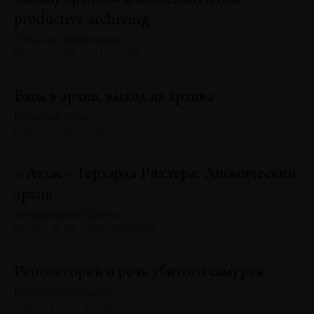
productive archiving
Татьяна Миронова
№130 · 2025 · СИТУАЦИИ
Вход в архив, выход из архива
Максим Шер
№130 · 2025 · БЕСЕДЫ
«Атлас» Герхарда Рихтера: Аномический
архив
Бенджамин Бухло
№130 · 2025 · ПУБЛИКАЦИИ
Репозиторий и речь убитого самурая
Павел Отдельнов
№130 · 2025 · ТЕКСТ ХУДОЖНИКА