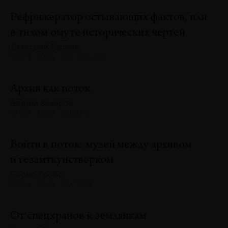
Рефрижератор остывающих фактов, или
в тихом омуте исторических чертей
Дмитрий Галкин
№130 · 2025 · РЕФЛЕКСИИ
Архив как поток
Вадим Захаров
№130 · 2025 · ОПЫТЫ
Войти в поток: музей между архивом
и гезамткунстверком
Борис Гройс
№130 · 2025 · ТЕОРИИ
От спецхранов к землянкам