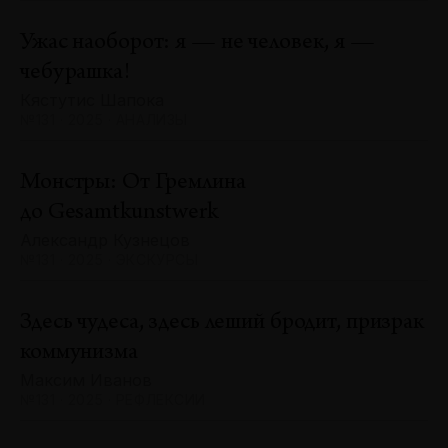
Ужас наоборот: я — не человек, я —
чебурашка!
Кястутис Шапока
№131 · 2025 · АНАЛИЗЫ
Монстры: От Гремлина
до Gesamtkunstwerk
Александр Кузнецов
№131 · 2025 · ЭКСКУРСЫ
Здесь чудеса, здесь леший бродит, призрак
коммунизма
Максим Иванов
№131 · 2025 · РЕФЛЕКСИИ