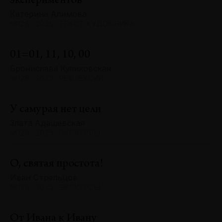
экспериментов
Катерина Алимова
№128 · 2025 · ТЕКСТ ХУДОЖНИКА
01=01, 11, 10, 00
Бронислава Куликовская
№128 · 2025 · РЕФЛЕКСИИ
У самурая нет цели
Злата Адашевская
№128 · 2025 · ЭКСКУРСЫ
О, святая простота!
Иван Стрельцов
№128 · 2025 · ЭКСКУРСЫ
От Ивана к Ивану