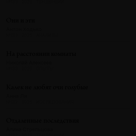
№133 · 2025 · ТЕНДЕНЦИИ
Они и эти
Антон Ходько
№133 · 2025 · АНАЛИЗЫ
На расстоянии комнаты
Николай Алексеев
№133 · 2025 · ОПЫТЫ
Калек не любят очи голубые
Анна Ли
№132 · 2025 · ИССЛЕДОВАНИЯ
Отдаленные последствия
Алина Стрельцова
№132 · 2025 · ТЕНДЕНЦИИ