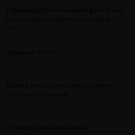
Рефрижератор остывающих фактов, или
в тихом омуте исторических чертей
Дмитрий Галкин
№130 · 2025 · РЕФЛЕКСИИ
Архив как поток
Вадим Захаров
№130 · 2025 · ОПЫТЫ
Войти в поток: музей между архивом
и гезамткунстверком
Борис Гройс
№130 · 2025 · ТЕОРИИ
От спецхранов к землянкам