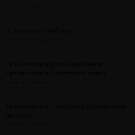
Глеб Стукалин
№133 · 2025
«I'm too sad to tell you»
Евгений Гранильщиков
№133 · 2025 · ТЕКСТ ХУДОЖНИКА
Поколение как форма временной
организации коллективного опыта
Никита Тарасов
№133 · 2025 · НАБЛЮДЕНИЯ
Поколение как социальный и культурный
институт
Кястутис Шапока
№133 · 2025 · ОБЗОРЫ