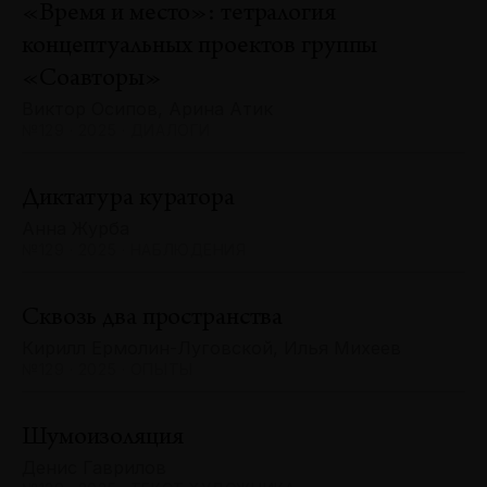
«Время и место»: тетралогия
концептуальных проектов группы
«Соавторы»
Виктор Осипов, Арина Атик
№129 · 2025 · ДИАЛОГИ
Диктатура куратора
Анна Журба
№129 · 2025 · НАБЛЮДЕНИЯ
Сквозь два пространства
Кирилл Ермолин-Луговской, Илья Михеев
№129 · 2025 · ОПЫТЫ
Шумоизоляция
Денис Гаврилов