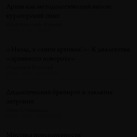
Архив как методологический вызов:
кураторский опыт
Илья Крончев-Иванов
№130 · 2025 · ОПЫТЫ
«Назад, к самим архивам!»: К диалектике
«архивного поворота»
Людмила Воропай
№130 · 2025 · ВЫВОДЫ
Дидактический брейнрот и заклятие
энтропии
Иван Стрельцов
№130 · 2025 · ВЫСТАВКИ
Мистика повседневности