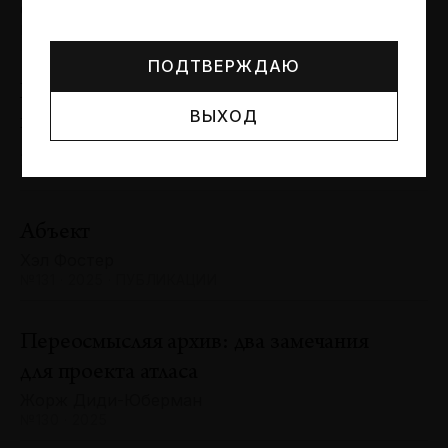
Могут упоминаться лица и организации, признанные
Сергей Баландин
иноагентами или нежелательными в РФ —
реестр
№131 · 2025 · ЮБИЛЕИ
Минюста
.
ПОДТВЕРЖДАЮ
Художник и зритель: «химия»
ВЫХОД
взаимодействия
Антон Ходько
№131 · 2025 · ВЫСТАВКИ
Абъект
Хэл Фостер
№131 · 2025 · ПУБЛИКАЦИИ
Переосмысляя архив: два замечания
для проекта атласа
Жорж Диди-Юберман
№130 · 2025