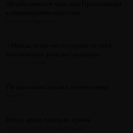
Метаболическое чудо, или Пролегомены
к пищеварению искусства
Анастасия Хаустова
№131 · 2025 · АНАЛИЗЫ
«Мысль, когда она отторгает от себя
человеческое, рождает монстра»
Дмитрий Галкин
№131 · 2025 · ЭССЕ
По колесным следам к постчеловеку
Анна Ли
№131 · 2025 · ОБЗОРЫ
Вход в архив, выход из архива
Иван Горшков, Максим Иванов