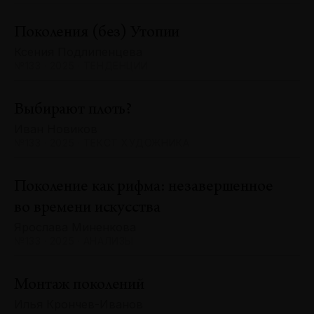
Поколения (без) Утопии
Ксения Подлипенцева
№133 · 2025 · ТЕНДЕНЦИИ
Выбирают плоть?
Иван Новиков
№133 · 2025 · ТЕКСТ ХУДОЖНИКА
Поколение как рифма: незавершенное
во времени искусства
Ярослава Миненкова
№133 · 2025 · АНАЛИЗЫ
Монтаж поколений
Илья Крончев-Иванов