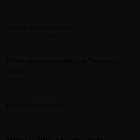
Сергей Гуськов
№130 · 2025 · ТЕНДЕНЦИИ
«Атлас первого снега»
Елена Аносова, Максим Иванов
№130 · 2025 · БЕСЕДЫ
Политика исключения, или Реанимация
архива
Эрнст Ван Альфен
№130 · 2025 · ТЕНДЕНЦИИ
Коробка сомнений
Николай Алексеев
№130 · 2025 · ОПЫТЫ
Между архивом и коллекцией или