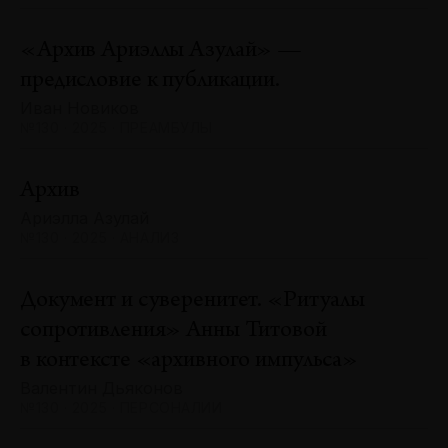
«Архив Ариэллы Азулай» —
предисловие к публикации.
Иван Новиков
№130 · 2025 · ПРЕАМБУЛЫ
Архив
Ариэлла Азулай
№130 · 2025 · АНАЛИЗ
Документ и суверенитет. «Ритуалы
сопротивления» Анны Титовой
в контексте «архивного импульса»
Валентин Дьяконов
№130 · 2025 · ПЕРСОНАЛИИ