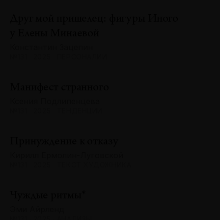
Друг мой пришелец: фигуры Иного
у Елены Минаевой
Константин Зацепин
№131 · 2025 · ПЕРСОНАЛИИ
Манифест странного
Ксения Подлипенцева
№131 · 2025 · ТЕНДЕНЦИИ
Принуждение к отказу
Кирилл Ермолин-Луговской
№131 · 2025 · ТЕКСТ ХУДОЖНИКА
Чуждые ритмы*
Эми Айрленд
№131 · 2025 · АНАЛИЗЫ