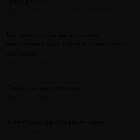
трансгрессия
Марыся Пророкова, Наталия Стороженко
№132 · 2025 · СОБЫТИЯ
Без-наличное бытие искусства:
экзистенциальная алхимия «свинцового
Ансельма»
Дмитрий Галкин
№132 · 2025 · ЭССЕ
Онтология протагониста
Иван Стрельцов
№132 · 2025 · АНАЛИЗЫ
Ален Бадью: философия на сцене
Анна Шувалова
№132 · 2025 · ПУБЛИКАЦИИ