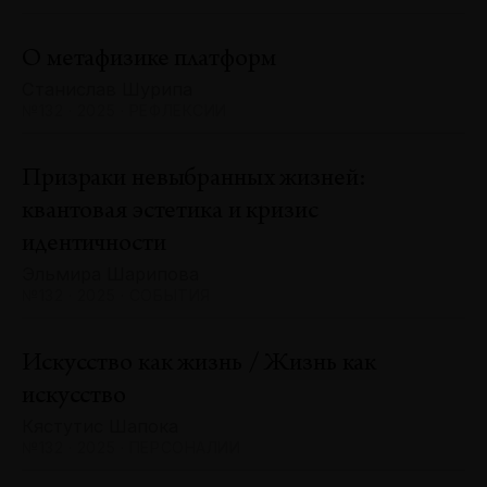
О метафизике платформ
Станислав Шурипа
№132 · 2025 · РЕФЛЕКСИИ
Призраки невыбранных жизней:
квантовая эстетика и кризис
идентичности
Эльмира Шарипова
№132 · 2025 · СОБЫТИЯ
Искусство как жизнь / Жизнь как
искусство
Кястутис Шапока
№132 · 2025 · ПЕРСОНАЛИИ