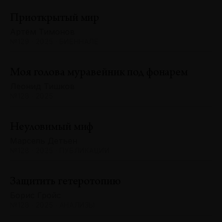
Приоткрытый мир
Артём Тимонов
№129 · 2025 · БИЕННАЛЕ
Моя голова муравейник под фонарем
Леонид Тишков
№128 · 2025
Неуловимый миф
Марсель Детьен
№128 · 2025 · ПУБЛИКАЦИИ
Защитить гетеротопию
Борис Гройс
№128 · 2025 · АНАЛИЗЫ