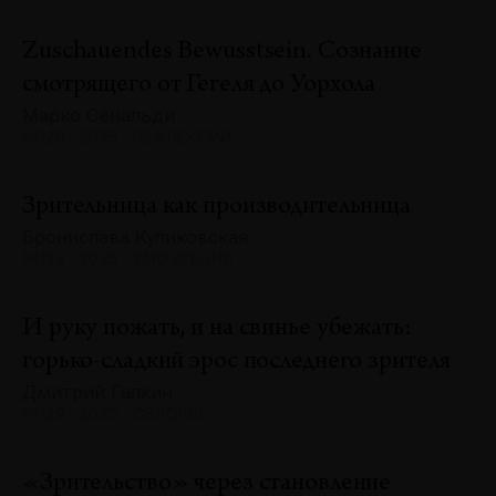
Zuschauendes Bewusstsein. Сознание
смотрящего от Гегеля до Уорхола
Марко Сенальди
№129 · 2025 · РЕФЛЕКСИИ
Зрительница как производительница
Бронислава Куликовская
№129 · 2025 · УМОЗРЕНИЯ
И руку пожать, и на свинье убежать:
горько-сладкий эрос последнего зрителя
Дмитрий Галкин
№129 · 2025 · ОБЗОРЫ
«Зрительство» через становление