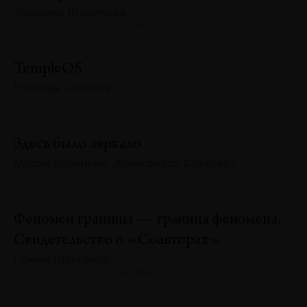
Эльмира Шарипова
№129 · 2025 · ТЕНДЕНЦИИ
TempleOS
Наталья Серкова
№129 · 2025 · АНАЛИЗЫ
Здесь было зеркало
Мария Калинина, Александра Сухарева
№129 · 2025 · БЕСЕДЫ
Феномен границы — граница феномена.
Свидетельство о «Соавторах»
Роман Шалганов
№129 · 2025 · ПЕРСОНАЛИИ