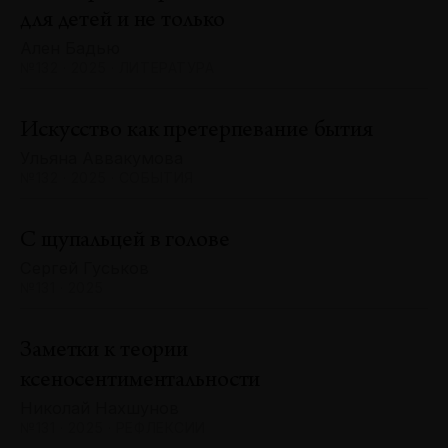
для детей и не только
Ален Бадью
№132 · 2025 · ЛИТЕРАТУРА
Искусство как претерпевание бытия
Ульяна Аввакумова
№132 · 2025 · СОБЫТИЯ
С щупальцей в голове
Сергей Гуськов
№131 · 2025
Заметки к теории
ксеносентиментальности
Николай Нахшунов
№131 · 2025 · РЕФЛЕКСИИ