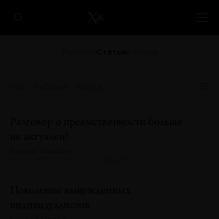
Выпуски
Статьи
Авторы
Год
Рубрика
Метки
Разговор о преемственности больше
не актуален!
Вадим Захаров
№133 · 2025 · ТЕКСТ ХУДОЖНИКА
Поколение вынужденных
индивидуалистов