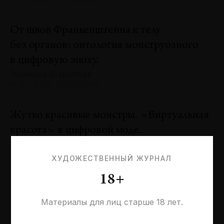
От швов Франкенштейна к телу
без органов: онтология монструозного
в цифровую эпоху.
Эльмира Шарипова
№131 · 2025 · СИТУАЦИИ
Жутко красивые монстры. «Виртуальная
красота» в цифровой моде.
Оксана Пертель
№131 · 2025 · ТЕНДЕНЦИИ
ХУДОЖЕСТВЕННЫЙ ЖУРНАЛ
18+
Проблемы идентичности в море
необходимостей. Заметки к 20-летию
Материалы для лиц старше 18 лет.
галереи «Виктория»