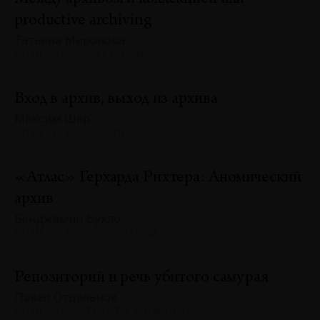
productive archiving
Татьяна Миронова
№130 · 2025 · СИТУАЦИИ
Вход в архив, выход из архива
Максим Шер
№130 · 2025 · БЕСЕДЫ
«Атлас» Герхарда Рихтера: Аномический
архив
Бенджамин Бухло
№130 · 2025 · ПУБЛИКАЦИИ
Репозиторий и речь убитого самурая
Павел Отдельнов
№130 · 2025 · ТЕКСТ ХУДОЖНИКА