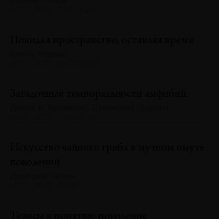
Сергей Попов
№133 · 2025 · СИТУАЦИИ
Покидая пространство, оставляя время
Антон Ходько
№133 · 2025 · ВЫСТАВКИ
Загадочные темпоральности амфибий
Дэвид К. Бродерик, Станислав Шурипа
№133 · 2025 · ДИАЛОГИ
Искусство чайного гриба в мутном омуте
поколений
Дмитрий Галкин
№133 · 2025 · ЭССЕ
Тезисы к понятию поколение