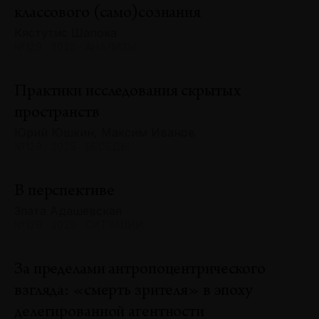
классового (само)сознания
Кястутис Шапока
№129 · 2025 · АНАЛИЗЫ
Практики исследования скрытых
пространств
Юрий Юшкин, Максим Иванов
№129 · 2025 · БЕСЕДЫ
В перспективе
Злата Адашевская
№129 · 2025 · СИТУАЦИИ
За пределами антропоцентрического
взгляда: «смерть зрителя» в эпоху
делегированной агентности