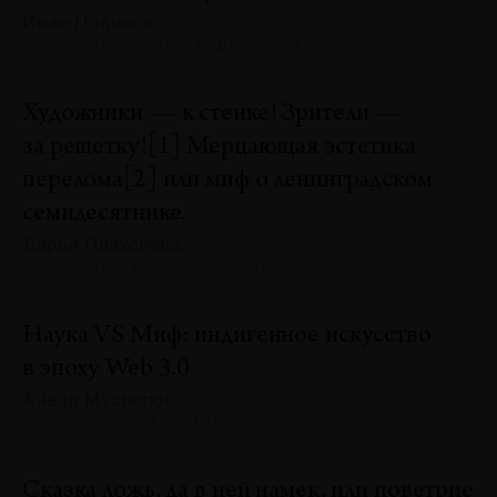
Иван Новиков
№128 · 2025 · ТЕКСТ ХУДОЖНИКА
Художники — к стенке! Зрители —
за решетку![1] Мерцающая эстетика
перелома[2] или миф о ленинградском
семидесятнике.
Дарья Плаксиева
№128 · 2025 · ИССЛЕДОВАНИЯ
Наука VS Миф: индигенное искусство
в эпоху Web 3.0
Анвар Мусрепов
№128 · 2025 · СИТУАЦИЯ
Сказка ложь, да в ней намек, или поветрие