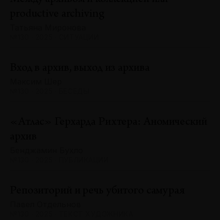
productive archiving
Татьяна Миронова
№130 · 2025 · СИТУАЦИИ
Вход в архив, выход из архива
Максим Шер
№130 · 2025 · БЕСЕДЫ
«Атлас» Герхарда Рихтера: Аномический
архив
Бенджамин Бухло
№130 · 2025 · ПУБЛИКАЦИИ
Репозиторий и речь убитого самурая
Павел Отдельнов
№130 · 2025 · ТЕКСТ ХУДОЖНИКА