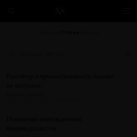
Выпуски
Статьи
Авторы
Год
Рубрика
Метки
Разговор о преемственности больше
не актуален!
Вадим Захаров
№133 · 2025 · ТЕКСТ ХУДОЖНИКА
Поколение вынужденных
индивидуалистов