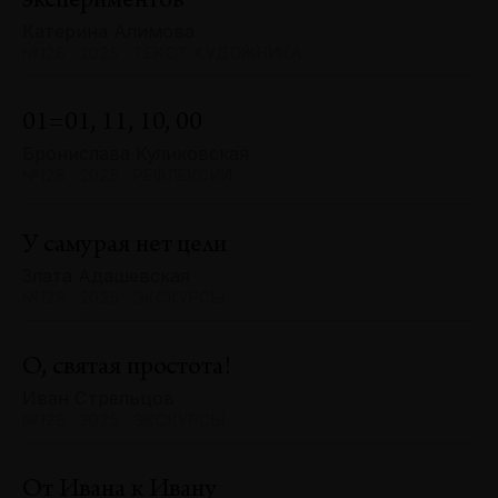
экспериментов
Катерина Алимова
№128 · 2025 · ТЕКСТ ХУДОЖНИКА
01=01, 11, 10, 00
Бронислава Куликовская
№128 · 2025 · РЕФЛЕКСИИ
У самурая нет цели
Злата Адашевская
№128 · 2025 · ЭКСКУРСЫ
О, святая простота!
Иван Стрельцов
№128 · 2025 · ЭКСКУРСЫ
От Ивана к Ивану