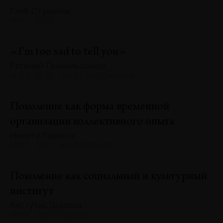
Глеб Стукалин
№133 · 2025
«I'm too sad to tell you»
Евгений Гранильщиков
№133 · 2025 · ТЕКСТ ХУДОЖНИКА
Поколение как форма временной
организации коллективного опыта
Никита Тарасов
№133 · 2025 · НАБЛЮДЕНИЯ
Поколение как социальный и культурный
институт
Кястутис Шапока
№133 · 2025 · ОБЗОРЫ