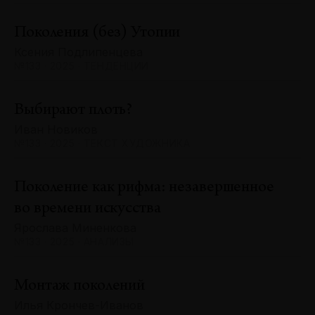
Поколения (без) Утопии
Ксения Подлипенцева
№133 · 2025 · ТЕНДЕНЦИИ
Выбирают плоть?
Иван Новиков
№133 · 2025 · ТЕКСТ ХУДОЖНИКА
Поколение как рифма: незавершенное
во времени искусства
Ярослава Миненкова
№133 · 2025 · АНАЛИЗЫ
Монтаж поколений
Илья Крончев-Иванов