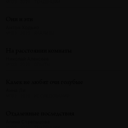
№133 · 2025 · ТЕНДЕНЦИИ
Они и эти
Антон Ходько
№133 · 2025 · АНАЛИЗЫ
На расстоянии комнаты
Николай Алексеев
№133 · 2025 · ОПЫТЫ
Калек не любят очи голубые
Анна Ли
№132 · 2025 · ИССЛЕДОВАНИЯ
Отдаленные последствия
Алина Стрельцова
№132 · 2025 · ТЕНДЕНЦИИ