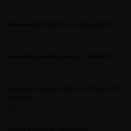
Сергей Попов
№133 · 2025 · СИТУАЦИИ
Покидая пространство, оставляя время
Антон Ходько
№133 · 2025 · ВЫСТАВКИ
Загадочные темпоральности амфибий
Дэвид К. Бродерик, Станислав Шурипа
№133 · 2025 · ДИАЛОГИ
Искусство чайного гриба в мутном омуте
поколений
Дмитрий Галкин
№133 · 2025 · ЭССЕ
Тезисы к понятию поколение