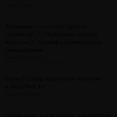
Иван Новиков
№128 · 2025 · ТЕКСТ ХУДОЖНИКА
Художники — к стенке! Зрители —
за решетку![1] Мерцающая эстетика
перелома[2] или миф о ленинградском
семидесятнике.
Дарья Плаксиева
№128 · 2025 · ИССЛЕДОВАНИЯ
Наука VS Миф: индигенное искусство
в эпоху Web 3.0
Анвар Мусрепов
№128 · 2025 · СИТУАЦИЯ
Сказка ложь, да в ней намек, или поветрие