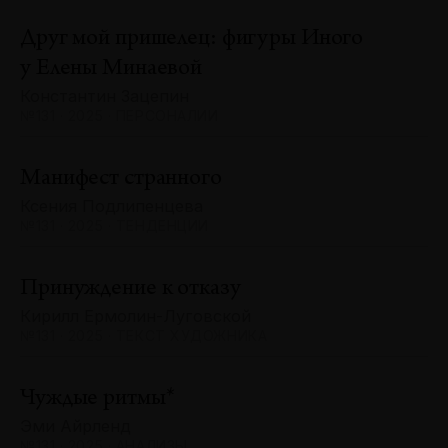
Друг мой пришелец: фигуры Иного
у Елены Минаевой
Константин Зацепин
№131 · 2025 · ПЕРСОНАЛИИ
Манифест странного
Ксения Подлипенцева
№131 · 2025 · ТЕНДЕНЦИИ
Принуждение к отказу
Кирилл Ермолин-Луговской
№131 · 2025 · ТЕКСТ ХУДОЖНИКА
Чуждые ритмы*
Эми Айрленд
№131 · 2025 · АНАЛИЗЫ