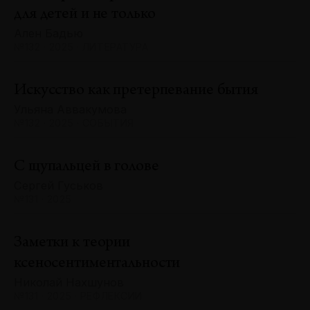
для детей и не только
Ален Бадью
№132 · 2025 · ЛИТЕРАТУРА
Искусство как претерпевание бытия
Ульяна Аввакумова
№132 · 2025 · СОБЫТИЯ
С щупальцей в голове
Сергей Гуськов
№131 · 2025
Заметки к теории
ксеносентиментальности
Николай Нахшунов
№131 · 2025 · РЕФЛЕКСИИ