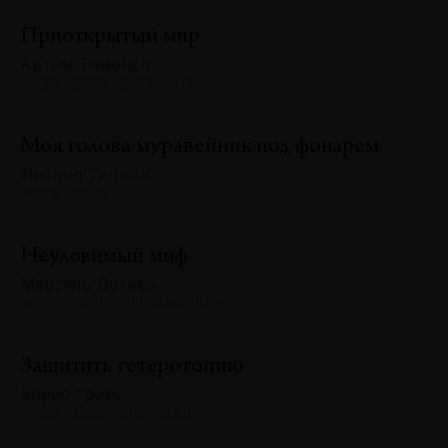
Приоткрытый мир
Артём Тимонов
№129 · 2025 · БИЕННАЛЕ
Моя голова муравейник под фонарем
Леонид Тишков
№128 · 2025
Неуловимый миф
Марсель Детьен
№128 · 2025 · ПУБЛИКАЦИИ
Защитить гетеротопию
Борис Гройс
№128 · 2025 · АНАЛИЗЫ