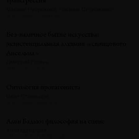
трансгрессия
Марыся Пророкова, Наталия Стороженко
№132 · 2025 · СОБЫТИЯ
Без-наличное бытие искусства:
экзистенциальная алхимия «свинцового
Ансельма»
Дмитрий Галкин
№132 · 2025 · ЭССЕ
Онтология протагониста
Иван Стрельцов
№132 · 2025 · АНАЛИЗЫ
Ален Бадью: философия на сцене
Анна Шувалова
№132 · 2025 · ПУБЛИКАЦИИ