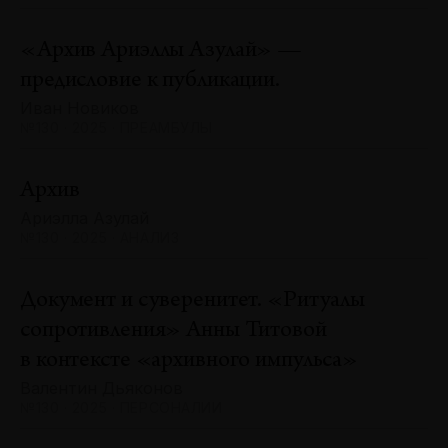
«Архив Ариэллы Азулай» —
предисловие к публикации.
Иван Новиков
№130 · 2025 · ПРЕАМБУЛЫ
Архив
Ариэлла Азулай
№130 · 2025 · АНАЛИЗ
Документ и суверенитет. «Ритуалы
сопротивления» Анны Титовой
в контексте «архивного импульса»
Валентин Дьяконов
№130 · 2025 · ПЕРСОНАЛИИ