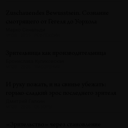
Zuschauendes Bewusstsein. Сознание
смотрящего от Гегеля до Уорхола
Марко Сенальди
№129 · 2025 · РЕФЛЕКСИИ
Зрительница как производительница
Бронислава Куликовская
№129 · 2025 · УМОЗРЕНИЯ
И руку пожать, и на свинье убежать:
горько-сладкий эрос последнего зрителя
Дмитрий Галкин
№129 · 2025 · ОБЗОРЫ
«Зрительство» через становление