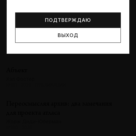
Могут упоминаться лица и организации, признанные
Сергей Баландин
иноагентами или нежелательными в РФ —
реестр
№131 · 2025 · ЮБИЛЕИ
Минюста
.
ПОДТВЕРЖДАЮ
Художник и зритель: «химия»
ВЫХОД
взаимодействия
Антон Ходько
№131 · 2025 · ВЫСТАВКИ
Абъект
Хэл Фостер
№131 · 2025 · ПУБЛИКАЦИИ
Переосмысляя архив: два замечания
для проекта атласа
Жорж Диди-Юберман
№130 · 2025