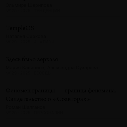
Эльмира Шарипова
№129 · 2025 · ТЕНДЕНЦИИ
TempleOS
Наталья Серкова
№129 · 2025 · АНАЛИЗЫ
Здесь было зеркало
Мария Калинина, Александра Сухарева
№129 · 2025 · БЕСЕДЫ
Феномен границы — граница феномена.
Свидетельство о «Соавторах»
Роман Шалганов
№129 · 2025 · ПЕРСОНАЛИИ