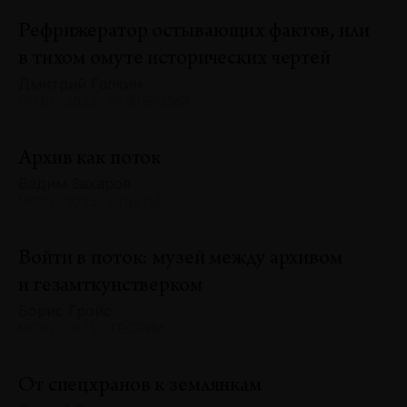
Рефрижератор остывающих фактов, или
в тихом омуте исторических чертей
Дмитрий Галкин
№130 · 2025 · РЕФЛЕКСИИ
Архив как поток
Вадим Захаров
№130 · 2025 · ОПЫТЫ
Войти в поток: музей между архивом
и гезамткунстверком
Борис Гройс
№130 · 2025 · ТЕОРИИ
От спецхранов к землянкам