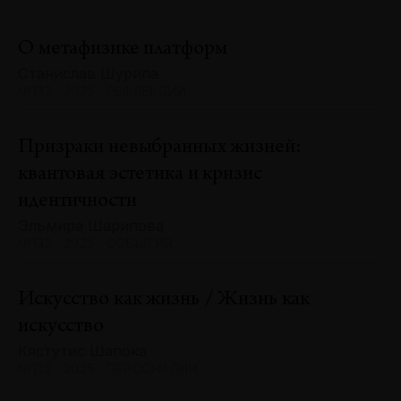
О метафизике платформ
Станислав Шурипа
№132 · 2025 · РЕФЛЕКСИИ
Призраки невыбранных жизней:
квантовая эстетика и кризис
идентичности
Эльмира Шарипова
№132 · 2025 · СОБЫТИЯ
Искусство как жизнь / Жизнь как
искусство
Кястутис Шапока
№132 · 2025 · ПЕРСОНАЛИИ