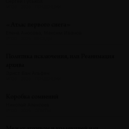
Сергей Гуськов
№130 · 2025 · ТЕНДЕНЦИИ
«Атлас первого снега»
Елена Аносова, Максим Иванов
№130 · 2025 · БЕСЕДЫ
Политика исключения, или Реанимация
архива
Эрнст Ван Альфен
№130 · 2025 · ТЕНДЕНЦИИ
Коробка сомнений
Николай Алексеев
№130 · 2025 · ОПЫТЫ
Между архивом и коллекцией или