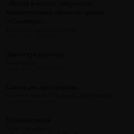
«Время и место»: тетралогия
концептуальных проектов группы
«Соавторы»
Виктор Осипов, Арина Атик
№129 · 2025 · ДИАЛОГИ
Диктатура куратора
Анна Журба
№129 · 2025 · НАБЛЮДЕНИЯ
Сквозь два пространства
Кирилл Ермолин-Луговской, Илья Михеев
№129 · 2025 · ОПЫТЫ
Шумоизоляция
Денис Гаврилов