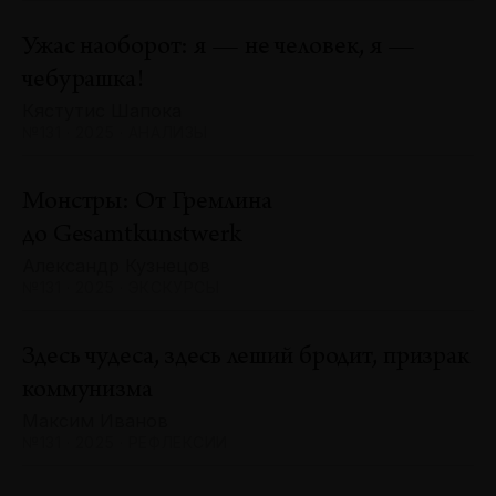
Ужас наоборот: я — не человек, я —
чебурашка!
Кястутис Шапока
№131 · 2025 · АНАЛИЗЫ
Монстры: От Гремлина
до Gesamtkunstwerk
Александр Кузнецов
№131 · 2025 · ЭКСКУРСЫ
Здесь чудеса, здесь леший бродит, призрак
коммунизма
Максим Иванов
№131 · 2025 · РЕФЛЕКСИИ