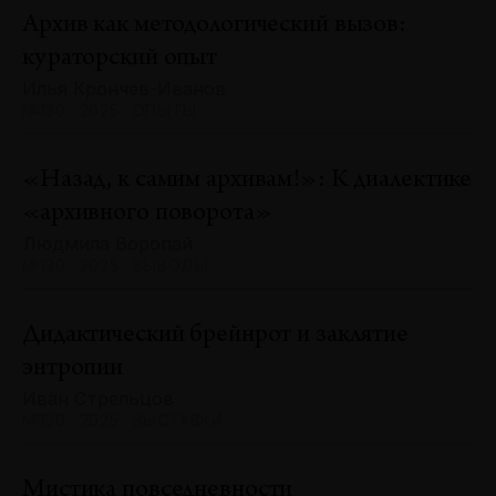
Архив как методологический вызов:
кураторский опыт
Илья Крончев-Иванов
№130 · 2025 · ОПЫТЫ
«Назад, к самим архивам!»: К диалектике
«архивного поворота»
Людмила Воропай
№130 · 2025 · ВЫВОДЫ
Дидактический брейнрот и заклятие
энтропии
Иван Стрельцов
№130 · 2025 · ВЫСТАВКИ
Мистика повседневности