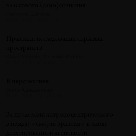
классового (само)сознания
Кястутис Шапока
№129 · 2025 · АНАЛИЗЫ
Практики исследования скрытых
пространств
Юрий Юшкин, Максим Иванов
№129 · 2025 · БЕСЕДЫ
В перспективе
Злата Адашевская
№129 · 2025 · СИТУАЦИИ
За пределами антропоцентрического
взгляда: «смерть зрителя» в эпоху
делегированной агентности