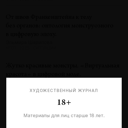
От швов Франкенштейна к телу
без органов: онтология монструозного
в цифровую эпоху.
Эльмира Шарипова
№131 · 2025 · СИТУАЦИИ
Жутко красивые монстры. «Виртуальная
красота» в цифровой моде.
Оксана Пертель
№131 · 2025 · ТЕНДЕНЦИИ
ХУДОЖЕСТВЕННЫЙ ЖУРНАЛ
18+
Проблемы идентичности в море
необходимостей. Заметки к 20-летию
Материалы для лиц старше 18 лет.
галереи «Виктория»