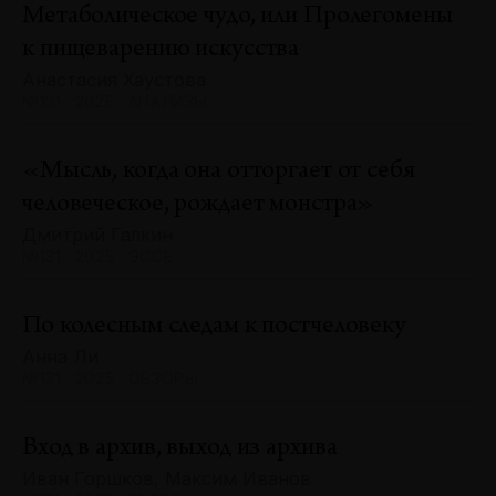
Метаболическое чудо, или Пролегомены
к пищеварению искусства
Анастасия Хаустова
№131 · 2025 · АНАЛИЗЫ
«Мысль, когда она отторгает от себя
человеческое, рождает монстра»
Дмитрий Галкин
№131 · 2025 · ЭССЕ
По колесным следам к постчеловеку
Анна Ли
№131 · 2025 · ОБЗОРЫ
Вход в архив, выход из архива
Иван Горшков, Максим Иванов