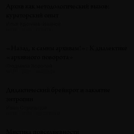
Архив как методологический вызов:
кураторский опыт
Илья Крончев-Иванов
№130 · 2025 · ОПЫТЫ
«Назад, к самим архивам!»: К диалектике
«архивного поворота»
Людмила Воропай
№130 · 2025 · ВЫВОДЫ
Дидактический брейнрот и заклятие
энтропии
Иван Стрельцов
№130 · 2025 · ВЫСТАВКИ
Мистика повседневности