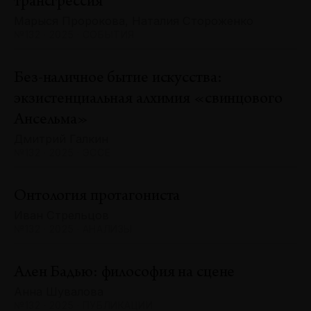
трансгрессия
Марыся Пророкова, Наталия Стороженко
№132 · 2025 · СОБЫТИЯ
Без-наличное бытие искусства:
экзистенциальная алхимия «свинцового
Ансельма»
Дмитрий Галкин
№132 · 2025 · ЭССЕ
Онтология протагониста
Иван Стрельцов
№132 · 2025 · АНАЛИЗЫ
Ален Бадью: философия на сцене
Анна Шувалова
№132 · 2025 · ПУБЛИКАЦИИ