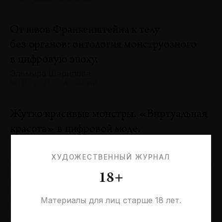
От швов Франкенштейна к телу
без органов: онтология монструозного
в цифровую эпоху.
Эльмира Шарипова
№131 · 2025 · СИТУАЦИИ
Жутко красивые монстры. «Виртуальная
красота» в цифровой моде.
Оксана Пертель
№131 · 2025 · ТЕНДЕНЦИИ
ХУДОЖЕСТВЕННЫЙ ЖУРНАЛ
18+
Проблемы идентичности в море
необходимостей. Заметки к 20-летию
Материалы для лиц старше 18 лет.
галереи «Виктория»