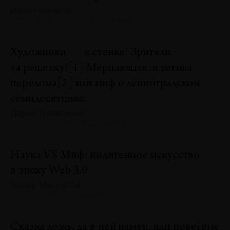
Иван Новиков
№128 · 2025 · ТЕКСТ ХУДОЖНИКА
Художники — к стенке! Зрители —
за решетку![1] Мерцающая эстетика
перелома[2] или миф о ленинградском
семидесятнике.
Дарья Плаксиева
№128 · 2025 · ИССЛЕДОВАНИЯ
Наука VS Миф: индигенное искусство
в эпоху Web 3.0
Анвар Мусрепов
№128 · 2025 · СИТУАЦИЯ
Сказка ложь, да в ней намек, или поветрие