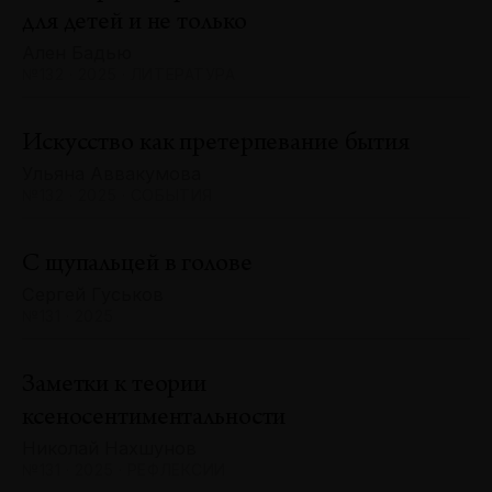
для детей и не только
Ален Бадью
№132 · 2025 · ЛИТЕРАТУРА
Искусство как претерпевание бытия
Ульяна Аввакумова
№132 · 2025 · СОБЫТИЯ
С щупальцей в голове
Сергей Гуськов
№131 · 2025
Заметки к теории
ксеносентиментальности
Николай Нахшунов
№131 · 2025 · РЕФЛЕКСИИ