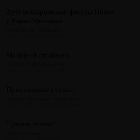
Друг мой пришелец: фигуры Иного
у Елены Минаевой
Константин Зацепин
№131 · 2025 · ПЕРСОНАЛИИ
Манифест странного
Ксения Подлипенцева
№131 · 2025 · ТЕНДЕНЦИИ
Принуждение к отказу
Кирилл Ермолин-Луговской
№131 · 2025 · ТЕКСТ ХУДОЖНИКА
Чуждые ритмы*
Эми Айрленд
№131 · 2025 · АНАЛИЗЫ