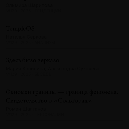
Эльмира Шарипова
№129 · 2025 · ТЕНДЕНЦИИ
TempleOS
Наталья Серкова
№129 · 2025 · АНАЛИЗЫ
Здесь было зеркало
Мария Калинина, Александра Сухарева
№129 · 2025 · БЕСЕДЫ
Феномен границы — граница феномена.
Свидетельство о «Соавторах»
Роман Шалганов
№129 · 2025 · ПЕРСОНАЛИИ