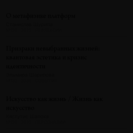
О метафизике платформ
Станислав Шурипа
№132 · 2025 · РЕФЛЕКСИИ
Призраки невыбранных жизней:
квантовая эстетика и кризис
идентичности
Эльмира Шарипова
№132 · 2025 · СОБЫТИЯ
Искусство как жизнь / Жизнь как
искусство
Кястутис Шапока
№132 · 2025 · ПЕРСОНАЛИИ