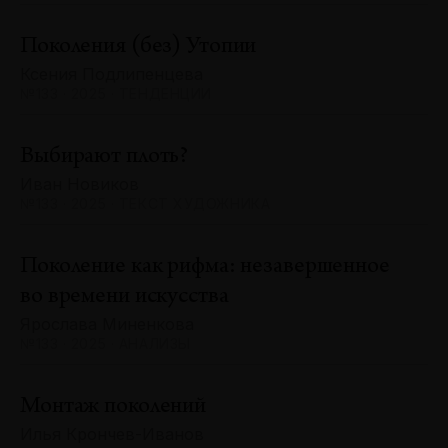
Поколения (без) Утопии
Ксения Подлипенцева
№133 · 2025 · ТЕНДЕНЦИИ
Выбирают плоть?
Иван Новиков
№133 · 2025 · ТЕКСТ ХУДОЖНИКА
Поколение как рифма: незавершенное
во времени искусства
Ярослава Миненкова
№133 · 2025 · АНАЛИЗЫ
Монтаж поколений
Илья Крончев-Иванов