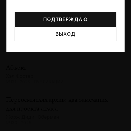
Могут упоминаться лица и организации, признанные
Сергей Баландин
иноагентами или нежелательными в РФ —
реестр
№131 · 2025 · ЮБИЛЕИ
Минюста
.
ПОДТВЕРЖДАЮ
Художник и зритель: «химия»
ВЫХОД
взаимодействия
Антон Ходько
№131 · 2025 · ВЫСТАВКИ
Абъект
Хэл Фостер
№131 · 2025 · ПУБЛИКАЦИИ
Переосмысляя архив: два замечания
для проекта атласа
Жорж Диди-Юберман
№130 · 2025