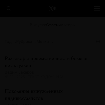
Выпуски
Статьи
Авторы
Год
Рубрика
Метки
Разговор о преемственности больше
не актуален!
Вадим Захаров
№133 · 2025 · ТЕКСТ ХУДОЖНИКА
Поколение вынужденных
индивидуалистов