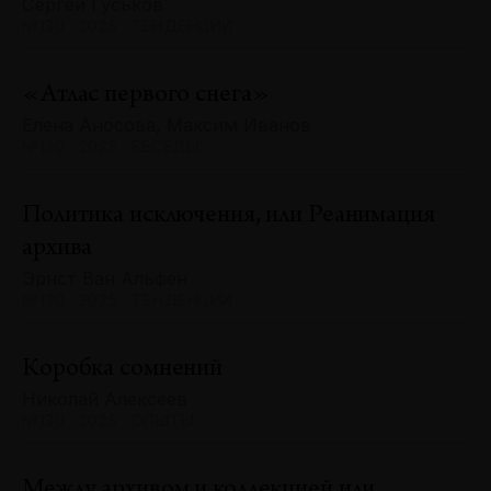
Сергей Гуськов
№130 · 2025 · ТЕНДЕНЦИИ
«Атлас первого снега»
Елена Аносова, Максим Иванов
№130 · 2025 · БЕСЕДЫ
Политика исключения, или Реанимация
архива
Эрнст Ван Альфен
№130 · 2025 · ТЕНДЕНЦИИ
Коробка сомнений
Николай Алексеев
№130 · 2025 · ОПЫТЫ
Между архивом и коллекцией или