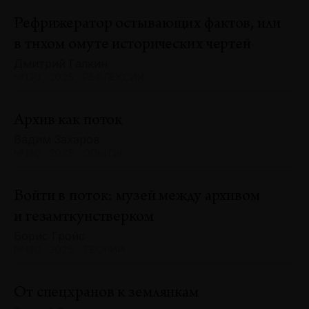
Рефрижератор остывающих фактов, или
в тихом омуте исторических чертей
Дмитрий Галкин
№130 · 2025 · РЕФЛЕКСИИ
Архив как поток
Вадим Захаров
№130 · 2025 · ОПЫТЫ
Войти в поток: музей между архивом
и гезамткунстверком
Борис Гройс
№130 · 2025 · ТЕОРИИ
От спецхранов к землянкам