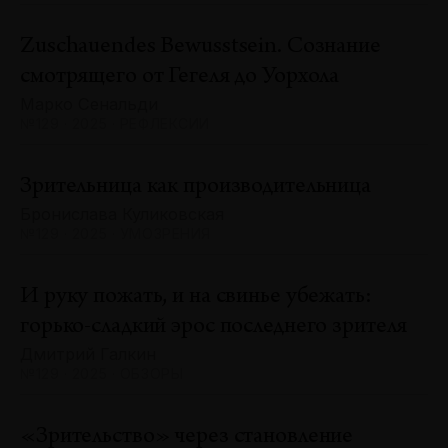
Zuschauendes Bewusstsein. Сознание
смотрящего от Гегеля до Уорхола
Марко Сенальди
№129 · 2025 · РЕФЛЕКСИИ
Зрительница как производительница
Бронислава Куликовская
№129 · 2025 · УМОЗРЕНИЯ
И руку пожать, и на свинье убежать:
горько-сладкий эрос последнего зрителя
Дмитрий Галкин
№129 · 2025 · ОБЗОРЫ
«Зрительство» через становление