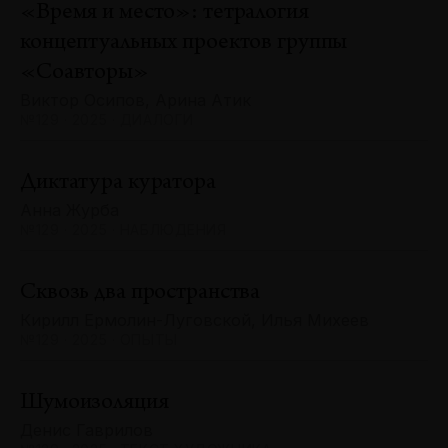
«Время и место»: тетралогия
концептуальных проектов группы
«Соавторы»
Виктор Осипов, Арина Атик
№129 · 2025 · ДИАЛОГИ
Диктатура куратора
Анна Журба
№129 · 2025 · НАБЛЮДЕНИЯ
Сквозь два пространства
Кирилл Ермолин-Луговской, Илья Михеев
№129 · 2025 · ОПЫТЫ
Шумоизоляция
Денис Гаврилов