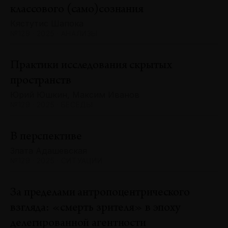
классового (само)сознания
Кястутис Шапока
№129 · 2025 · АНАЛИЗЫ
Практики исследования скрытых
пространств
Юрий Юшкин, Максим Иванов
№129 · 2025 · БЕСЕДЫ
В перспективе
Злата Адашевская
№129 · 2025 · СИТУАЦИИ
За пределами антропоцентрического
взгляда: «смерть зрителя» в эпоху
делегированной агентности