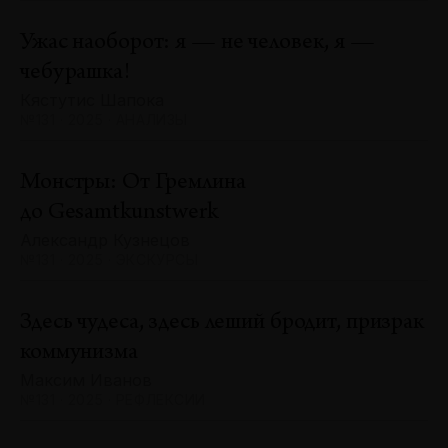
Ужас наоборот: я — не человек, я —
чебурашка!
Кястутис Шапока
№131 · 2025 · АНАЛИЗЫ
Монстры: От Гремлина
до Gesamtkunstwerk
Александр Кузнецов
№131 · 2025 · ЭКСКУРСЫ
Здесь чудеса, здесь леший бродит, призрак
коммунизма
Максим Иванов
№131 · 2025 · РЕФЛЕКСИИ