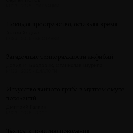
Сергей Попов
№133 · 2025 · СИТУАЦИИ
Покидая пространство, оставляя время
Антон Ходько
№133 · 2025 · ВЫСТАВКИ
Загадочные темпоральности амфибий
Дэвид К. Бродерик, Станислав Шурипа
№133 · 2025 · ДИАЛОГИ
Искусство чайного гриба в мутном омуте
поколений
Дмитрий Галкин
№133 · 2025 · ЭССЕ
Тезисы к понятию поколение