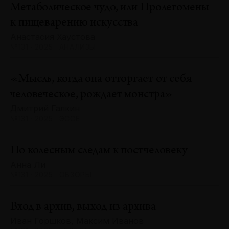
Метаболическое чудо, или Пролегомены
к пищеварению искусства
Анастасия Хаустова
№131 · 2025 · АНАЛИЗЫ
«Мысль, когда она отторгает от себя
человеческое, рождает монстра»
Дмитрий Галкин
№131 · 2025 · ЭССЕ
По колесным следам к постчеловеку
Анна Ли
№131 · 2025 · ОБЗОРЫ
Вход в архив, выход из архива
Иван Горшков, Максим Иванов