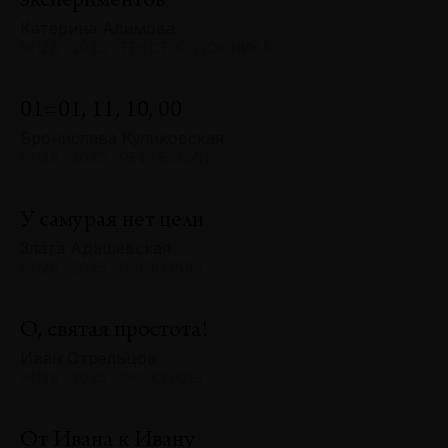
экспериментов
Катерина Алимова
№128 · 2025 · ТЕКСТ ХУДОЖНИКА
01=01, 11, 10, 00
Бронислава Куликовская
№128 · 2025 · РЕФЛЕКСИИ
У самурая нет цели
Злата Адашевская
№128 · 2025 · ЭКСКУРСЫ
О, святая простота!
Иван Стрельцов
№128 · 2025 · ЭКСКУРСЫ
От Ивана к Ивану