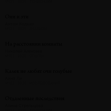
№133 · 2025 · ТЕНДЕНЦИИ
Они и эти
Антон Ходько
№133 · 2025 · АНАЛИЗЫ
На расстоянии комнаты
Николай Алексеев
№133 · 2025 · ОПЫТЫ
Калек не любят очи голубые
Анна Ли
№132 · 2025 · ИССЛЕДОВАНИЯ
Отдаленные последствия
Алина Стрельцова
№132 · 2025 · ТЕНДЕНЦИИ