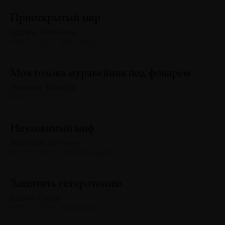
Приоткрытый мир
Артём Тимонов
№129 · 2025 · БИЕННАЛЕ
Моя голова муравейник под фонарем
Леонид Тишков
№128 · 2025
Неуловимый миф
Марсель Детьен
№128 · 2025 · ПУБЛИКАЦИИ
Защитить гетеротопию
Борис Гройс
№128 · 2025 · АНАЛИЗЫ