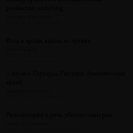
productive archiving
Татьяна Миронова
№130 · 2025 · СИТУАЦИИ
Вход в архив, выход из архива
Максим Шер
№130 · 2025 · БЕСЕДЫ
«Атлас» Герхарда Рихтера: Аномический
архив
Бенджамин Бухло
№130 · 2025 · ПУБЛИКАЦИИ
Репозиторий и речь убитого самурая
Павел Отдельнов
№130 · 2025 · ТЕКСТ ХУДОЖНИКА