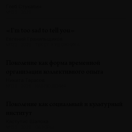
Глеб Стукалин
№133 · 2025
«I'm too sad to tell you»
Евгений Гранильщиков
№133 · 2025 · ТЕКСТ ХУДОЖНИКА
Поколение как форма временной
организации коллективного опыта
Никита Тарасов
№133 · 2025 · НАБЛЮДЕНИЯ
Поколение как социальный и культурный
институт
Кястутис Шапока
№133 · 2025 · ОБЗОРЫ