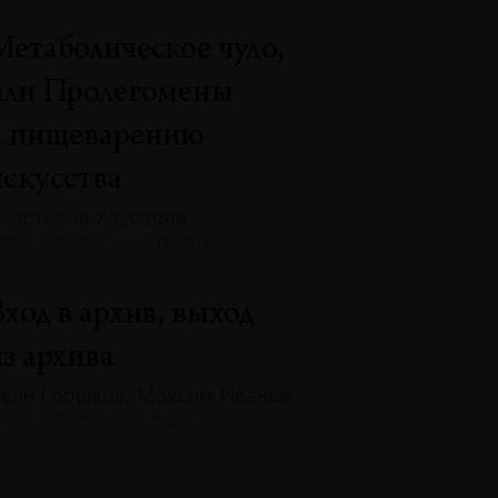
Метаболическое чудо,
или Пролегомены
к пищеварению
искусства
настасия Хаустова
131 · 2025 · АНАЛИЗЫ
ход в архив, выход
з архива
ван Горшков, Максим Иванов
131 · 2025 · БЕСЕДЫ