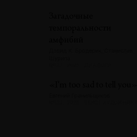
Загадочные
темпоральности
амфибий
Дэвид К. Бродерик, Станислав
Шурипа
№133 · 2025 · ДИАЛОГИ
«I'm too sad to tell you
Евгений Гранильщиков
№133 · 2025 · ТЕКСТ ХУДОЖНИК