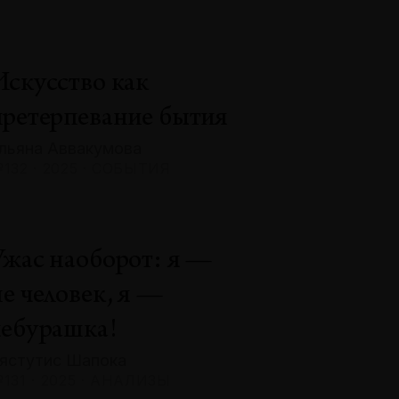
Искусство как
претерпевание бытия
льяна Аввакумова
132 · 2025 · СОБЫТИЯ
Ужас наоборот: я —
не человек, я —
чебурашка!
ястутис Шапока
131 · 2025 · АНАЛИЗЫ