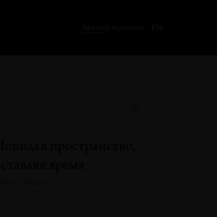
EN
Архив
О журнале
Покидая пространство,
оставляя время
нтон Ходько
133 · 2025 · ВЫСТАВКИ