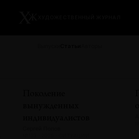
ХУДОЖЕСТВЕННЫЙ ЖУРНАЛ
Выпуски
Статьи
Авторы
Поколение
вынужденных
А
индивидуалистов
№
Сергей Попов
А
№133 · 2025 · СИТУАЦИИ