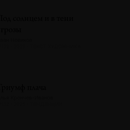
Под солнцем и в тени
угрозы
ван Новиков
132 · 2025 · ТЕКСТ ХУДОЖНИКА
Триумф плача
лья Крончев-Иванов
132 · 2025 · ТЕНДЕНЦИИ