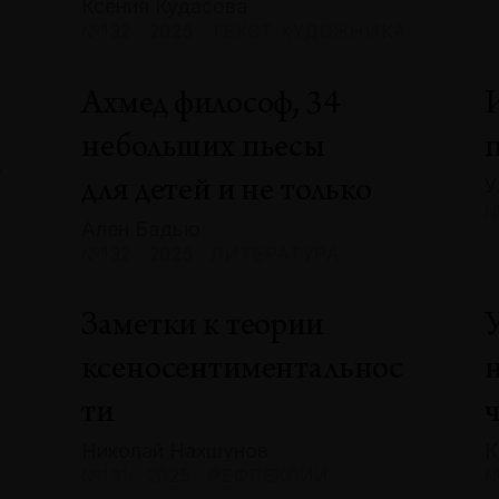
Ксения Кудасова
№132 · 2025 · ТЕКСТ ХУДОЖНИКА
Ахмед философ, 34
небольших пьесы
А
У
для детей и не только
№
Ален Бадью
№132 · 2025 · ЛИТЕРАТУРА
Заметки к теории
ксеносентиментальнос
ти
Николай Нахшунов
К
№131 · 2025 · РЕФЛЕКСИИ
№