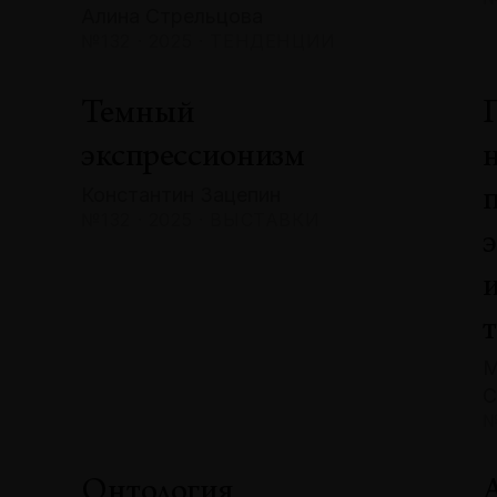
Алина Стрельцова
№132 · 2025 · ТЕНДЕНЦИИ
Темный
экспрессионизм
Константин Зацепин
№132 · 2025 · ВЫСТАВКИ
М
С
№
Онтология