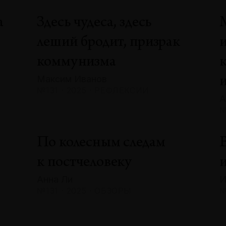
а
Здесь чудеса, здесь
леший бродит, призрак
коммунизма
Максим Иванов
№131 · 2025 · РЕФЛЕКСИИ
А
№
По колесным следам
В
к постчеловеку
и
Анна Ли
И
№131 · 2025 · ОБЗОРЫ
№