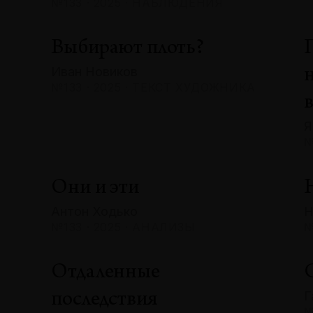
№133 · 2025 · НАБЛЮДЕНИЯ
Выбирают плоть?
Иван Новиков
№133 · 2025 · ТЕКСТ ХУДОЖНИКА
Я
№
Они и эти
Антон Ходько
Н
№133 · 2025 · АНАЛИЗЫ
№
Отдаленные
Г
последствия
№