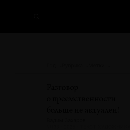
Год
Рубрика
Метки
Разговор
о преемственности
больше не актуален!
Вадим Захаров
№133 · 2025 · ТЕКСТ ХУДОЖНИК