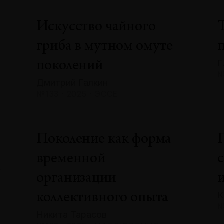
Искусство чайного
гриба в мутном омуте
Г
поколений
№
Дмитрий Галкин
№133 · 2025 · ЭССЕ
»
Поколение как форма
временной
А
организации
К
коллективного опыта
№
Никита Тарасов