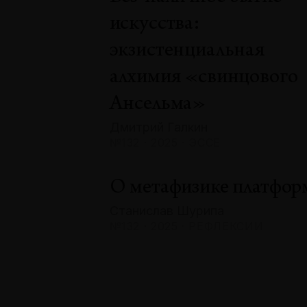
искусства:
экзистенциальная
алхимия «свинцового
Ансельма»
Дмитрий Галкин
№132 · 2025 · ЭССЕ
О метафизике платфор
Станислав Шурипа
№132 · 2025 · РЕФЛЕКСИИ