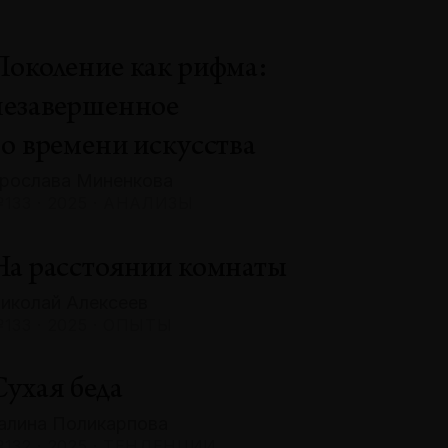
Поколение как рифма:
незавершенное
во времени искусства
рослава Миненкова
133 · 2025 · АНАЛИЗЫ
На расстоянии комнаты
иколай Алексеев
133 · 2025 · ОПЫТЫ
Сухая беда
алина Поликарпова
132 · 2025 · ТЕНДЕНЦИИ