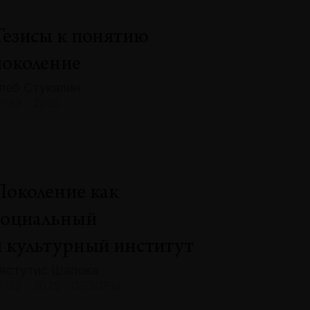
Тезисы к понятию
поколение
леб Стукалин
133 · 2025
Поколение как
социальный
и культурный институт
ястутис Шапока
133 · 2025 · ОБЗОРЫ