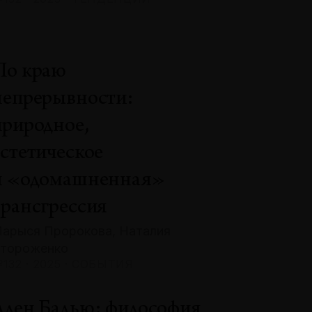
По краю
непрерывности:
природное,
эстетическое
и «одомашненная»
трансгрессия
арыся Пророкова, Наталия
тороженко
132 · 2025 · СОБЫТИЯ
Ален Бадью: философия