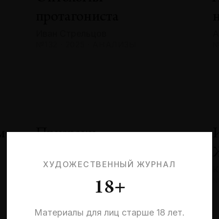
протагониста
Иван Стрельцов
А
№132 · 2025 · АНАЛИЗЫ
№
м
Призраки
невыбранных жизней:
ХУДОЖЕСТВЕННЫЙ ЖУРНАЛ
К
квантовая эстетика
№
18+
и кризис идентичности
Эльмира Шарипова
Материалы для лиц старше 18 лет.
№132 · 2025 · СОБЫТИЯ