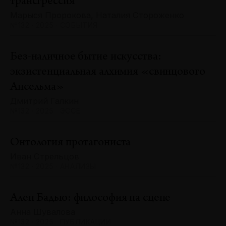
трансгрессия
Марыся Пророкова, Наталия Стороженко
№132 · 2025 · СОБЫТИЯ
Без-наличное бытие искусства:
экзистенциальная алхимия «свинцового
Ансельма»
Дмитрий Галкин
№132 · 2025 · ЭССЕ
Онтология протагониста
Иван Стрельцов
№132 · 2025 · АНАЛИЗЫ
Ален Бадью: философия на сцене
Анна Шувалова
№132 · 2025 · ПУБЛИКАЦИИ