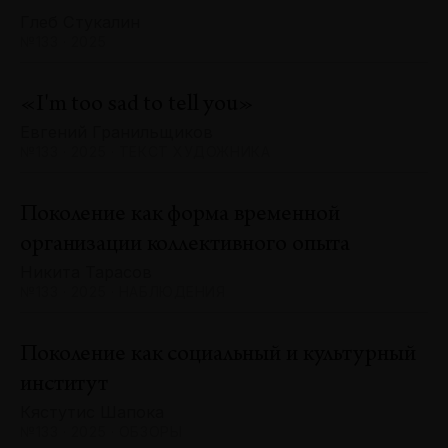
Глеб Стукалин
№133 · 2025
«I'm too sad to tell you»
Евгений Гранильщиков
№133 · 2025 · ТЕКСТ ХУДОЖНИКА
Поколение как форма временной
организации коллективного опыта
Никита Тарасов
№133 · 2025 · НАБЛЮДЕНИЯ
Поколение как социальный и культурный
институт
Кястутис Шапока
№133 · 2025 · ОБЗОРЫ