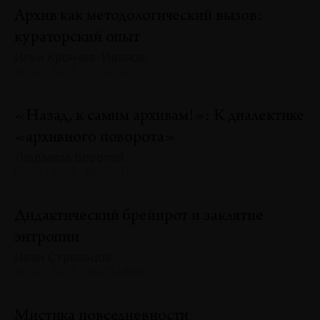
Архив как методологический вызов:
кураторский опыт
Илья Крончев-Иванов
№130 · 2025 · ОПЫТЫ
«Назад, к самим архивам!»: К диалектике
«архивного поворота»
Людмила Воропай
№130 · 2025 · ВЫВОДЫ
Дидактический брейнрот и заклятие
энтропии
Иван Стрельцов
№130 · 2025 · ВЫСТАВКИ
Мистика повседневности