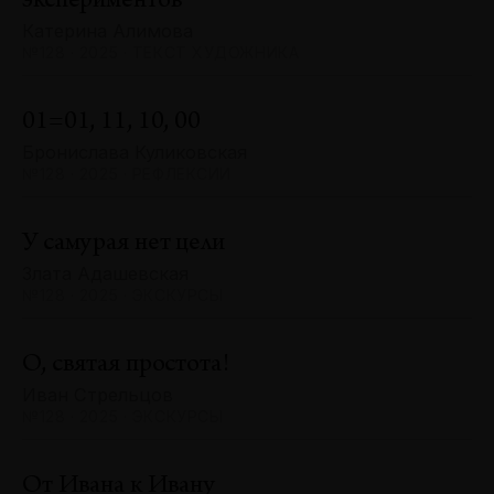
экспериментов
Катерина Алимова
№128 · 2025 · ТЕКСТ ХУДОЖНИКА
01=01, 11, 10, 00
Бронислава Куликовская
№128 · 2025 · РЕФЛЕКСИИ
У самурая нет цели
Злата Адашевская
№128 · 2025 · ЭКСКУРСЫ
О, святая простота!
Иван Стрельцов
№128 · 2025 · ЭКСКУРСЫ
От Ивана к Ивану