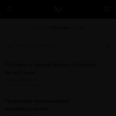
Выпуски
Статьи
Авторы
Год
Рубрика
Метки
Разговор о преемственности больше
не актуален!
Вадим Захаров
№133 · 2025 · ТЕКСТ ХУДОЖНИКА
Поколение вынужденных
индивидуалистов