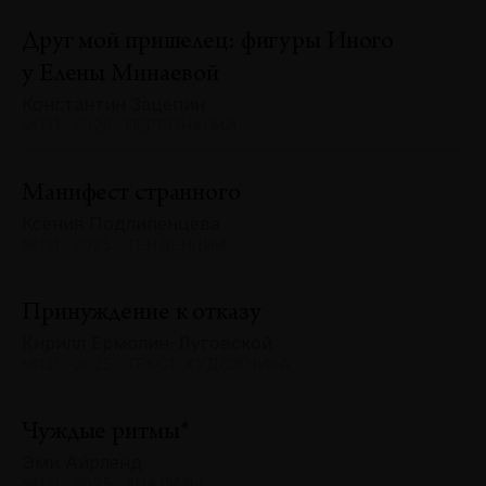
Друг мой пришелец: фигуры Иного
у Елены Минаевой
Константин Зацепин
№131 · 2025 · ПЕРСОНАЛИИ
Манифест странного
Ксения Подлипенцева
№131 · 2025 · ТЕНДЕНЦИИ
Принуждение к отказу
Кирилл Ермолин-Луговской
№131 · 2025 · ТЕКСТ ХУДОЖНИКА
Чуждые ритмы*
Эми Айрленд
№131 · 2025 · АНАЛИЗЫ