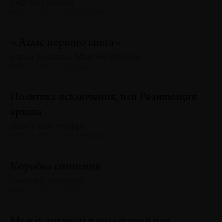
Сергей Гуськов
№130 · 2025 · ТЕНДЕНЦИИ
«Атлас первого снега»
Елена Аносова, Максим Иванов
№130 · 2025 · БЕСЕДЫ
Политика исключения, или Реанимация
архива
Эрнст Ван Альфен
№130 · 2025 · ТЕНДЕНЦИИ
Коробка сомнений
Николай Алексеев
№130 · 2025 · ОПЫТЫ
Между архивом и коллекцией или