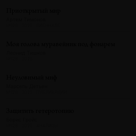
Приоткрытый мир
Артём Тимонов
№129 · 2025 · БИЕННАЛЕ
Моя голова муравейник под фонарем
Леонид Тишков
№128 · 2025
Неуловимый миф
Марсель Детьен
№128 · 2025 · ПУБЛИКАЦИИ
Защитить гетеротопию
Борис Гройс
№128 · 2025 · АНАЛИЗЫ