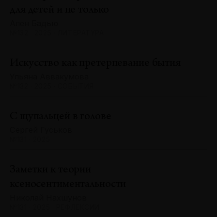
для детей и не только
Ален Бадью
№132 · 2025 · ЛИТЕРАТУРА
Искусство как претерпевание бытия
Ульяна Аввакумова
№132 · 2025 · СОБЫТИЯ
С щупальцей в голове
Сергей Гуськов
№131 · 2025
Заметки к теории
ксеносентиментальности
Николай Нахшунов
№131 · 2025 · РЕФЛЕКСИИ