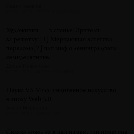
Иван Новиков
№128 · 2025 · ТЕКСТ ХУДОЖНИКА
Художники — к стенке! Зрители —
за решетку![1] Мерцающая эстетика
перелома[2] или миф о ленинградском
семидесятнике.
Дарья Плаксиева
№128 · 2025 · ИССЛЕДОВАНИЯ
Наука VS Миф: индигенное искусство
в эпоху Web 3.0
Анвар Мусрепов
№128 · 2025 · СИТУАЦИЯ
Сказка ложь, да в ней намек, или поветрие