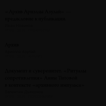
«Архив Ариэллы Азулай» —
предисловие к публикации.
Иван Новиков
№130 · 2025 · ПРЕАМБУЛЫ
Архив
Ариэлла Азулай
№130 · 2025 · АНАЛИЗ
Документ и суверенитет. «Ритуалы
сопротивления» Анны Титовой
в контексте «архивного импульса»
Валентин Дьяконов
№130 · 2025 · ПЕРСОНАЛИИ