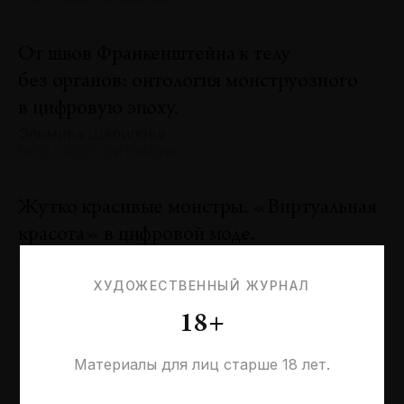
От швов Франкенштейна к телу
без органов: онтология монструозного
в цифровую эпоху.
Эльмира Шарипова
№131 · 2025 · СИТУАЦИИ
Жутко красивые монстры. «Виртуальная
красота» в цифровой моде.
Оксана Пертель
№131 · 2025 · ТЕНДЕНЦИИ
ХУДОЖЕСТВЕННЫЙ ЖУРНАЛ
18+
Проблемы идентичности в море
необходимостей. Заметки к 20-летию
Материалы для лиц старше 18 лет.
галереи «Виктория»