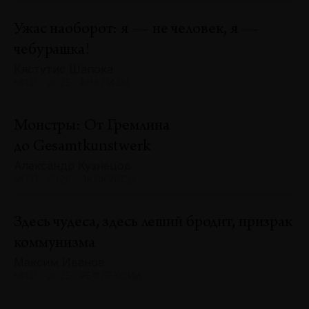
Ужас наоборот: я — не человек, я —
чебурашка!
Кястутис Шапока
№131 · 2025 · АНАЛИЗЫ
Монстры: От Гремлина
до Gesamtkunstwerk
Александр Кузнецов
№131 · 2025 · ЭКСКУРСЫ
Здесь чудеса, здесь леший бродит, призрак
коммунизма
Максим Иванов
№131 · 2025 · РЕФЛЕКСИИ