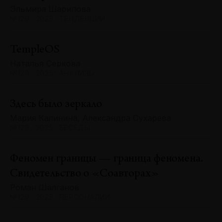
Эльмира Шарипова
№129 · 2025 · ТЕНДЕНЦИИ
TempleOS
Наталья Серкова
№129 · 2025 · АНАЛИЗЫ
Здесь было зеркало
Мария Калинина, Александра Сухарева
№129 · 2025 · БЕСЕДЫ
Феномен границы — граница феномена.
Свидетельство о «Соавторах»
Роман Шалганов
№129 · 2025 · ПЕРСОНАЛИИ