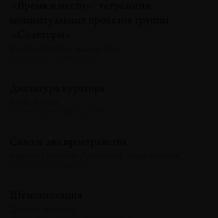
«Время и место»: тетралогия
концептуальных проектов группы
«Соавторы»
Виктор Осипов, Арина Атик
№129 · 2025 · ДИАЛОГИ
Диктатура куратора
Анна Журба
№129 · 2025 · НАБЛЮДЕНИЯ
Сквозь два пространства
Кирилл Ермолин-Луговской, Илья Михеев
№129 · 2025 · ОПЫТЫ
Шумоизоляция
Денис Гаврилов