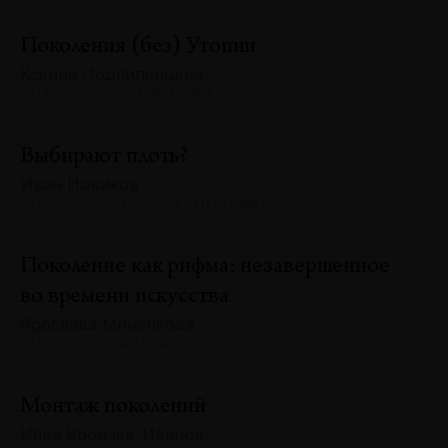
Поколения (без) Утопии
Ксения Подлипенцева
№133 · 2025 · ТЕНДЕНЦИИ
Выбирают плоть?
Иван Новиков
№133 · 2025 · ТЕКСТ ХУДОЖНИКА
Поколение как рифма: незавершенное
во времени искусства
Ярослава Миненкова
№133 · 2025 · АНАЛИЗЫ
Монтаж поколений
Илья Крончев-Иванов