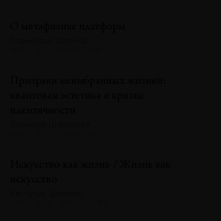
О метафизике платформ
Станислав Шурипа
№132 · 2025 · РЕФЛЕКСИИ
Призраки невыбранных жизней:
квантовая эстетика и кризис
идентичности
Эльмира Шарипова
№132 · 2025 · СОБЫТИЯ
Искусство как жизнь / Жизнь как
искусство
Кястутис Шапока
№132 · 2025 · ПЕРСОНАЛИИ