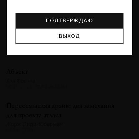
Могут упоминаться лица и организации, признанные
Сергей Баландин
иноагентами или нежелательными в РФ —
реестр
№131 · 2025 · ЮБИЛЕИ
Минюста
.
ПОДТВЕРЖДАЮ
Художник и зритель: «химия»
ВЫХОД
взаимодействия
Антон Ходько
№131 · 2025 · ВЫСТАВКИ
Абъект
Хэл Фостер
№131 · 2025 · ПУБЛИКАЦИИ
Переосмысляя архив: два замечания
для проекта атласа
Жорж Диди-Юберман
№130 · 2025