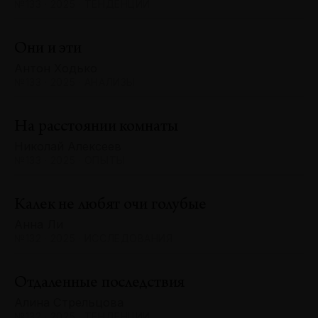
№133 · 2025 · ТЕНДЕНЦИИ
Они и эти
Антон Ходько
№133 · 2025 · АНАЛИЗЫ
На расстоянии комнаты
Николай Алексеев
№133 · 2025 · ОПЫТЫ
Калек не любят очи голубые
Анна Ли
№132 · 2025 · ИССЛЕДОВАНИЯ
Отдаленные последствия
Алина Стрельцова
№132 · 2025 · ТЕНДЕНЦИИ