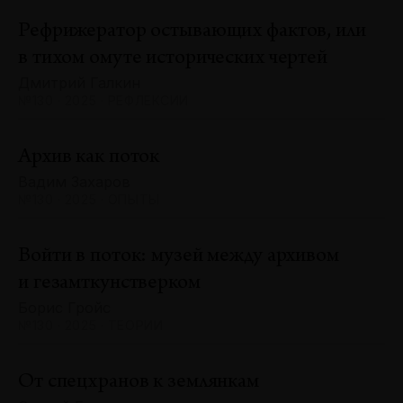
Рефрижератор остывающих фактов, или
в тихом омуте исторических чертей
Дмитрий Галкин
№130 · 2025 · РЕФЛЕКСИИ
Архив как поток
Вадим Захаров
№130 · 2025 · ОПЫТЫ
Войти в поток: музей между архивом
и гезамткунстверком
Борис Гройс
№130 · 2025 · ТЕОРИИ
От спецхранов к землянкам