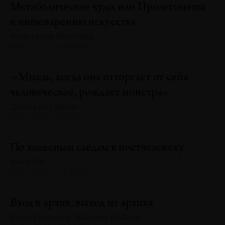
Метаболическое чудо, или Пролегомены
к пищеварению искусства
Анастасия Хаустова
№131 · 2025 · АНАЛИЗЫ
«Мысль, когда она отторгает от себя
человеческое, рождает монстра»
Дмитрий Галкин
№131 · 2025 · ЭССЕ
По колесным следам к постчеловеку
Анна Ли
№131 · 2025 · ОБЗОРЫ
Вход в архив, выход из архива
Иван Горшков, Максим Иванов