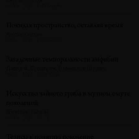
Сергей Попов
№133 · 2025 · СИТУАЦИИ
Покидая пространство, оставляя время
Антон Ходько
№133 · 2025 · ВЫСТАВКИ
Загадочные темпоральности амфибий
Дэвид К. Бродерик, Станислав Шурипа
№133 · 2025 · ДИАЛОГИ
Искусство чайного гриба в мутном омуте
поколений
Дмитрий Галкин
№133 · 2025 · ЭССЕ
Тезисы к понятию поколение