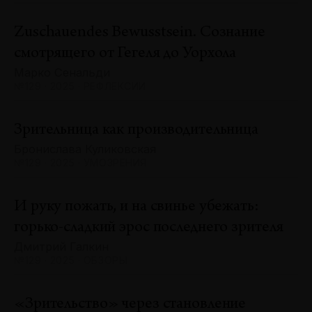
Zuschauendes Bewusstsein. Сознание
смотрящего от Гегеля до Уорхола
Марко Сенальди
№129 · 2025 · РЕФЛЕКСИИ
Зрительница как производительница
Бронислава Куликовская
№129 · 2025 · УМОЗРЕНИЯ
И руку пожать, и на свинье убежать:
горько-сладкий эрос последнего зрителя
Дмитрий Галкин
№129 · 2025 · ОБЗОРЫ
«Зрительство» через становление