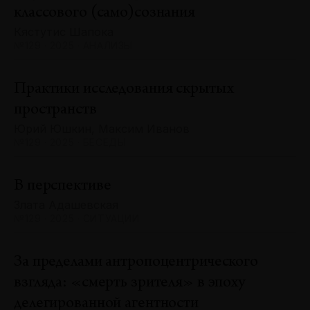
классового (само)сознания
Кястутис Шапока
№129 · 2025 · АНАЛИЗЫ
Практики исследования скрытых
пространств
Юрий Юшкин, Максим Иванов
№129 · 2025 · БЕСЕДЫ
В перспективе
Злата Адашевская
№129 · 2025 · СИТУАЦИИ
За пределами антропоцентрического
взгляда: «смерть зрителя» в эпоху
делегированной агентности