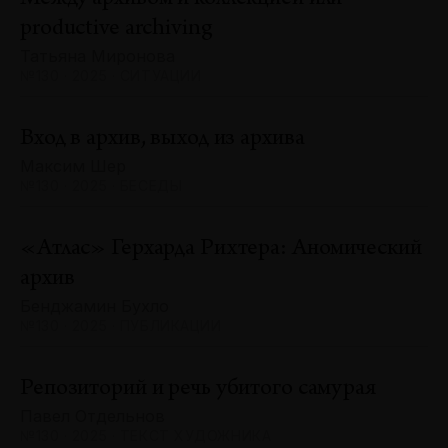
productive archiving
Татьяна Миронова
№130 · 2025 · СИТУАЦИИ
Вход в архив, выход из архива
Максим Шер
№130 · 2025 · БЕСЕДЫ
«Атлас» Герхарда Рихтера: Аномический
архив
Бенджамин Бухло
№130 · 2025 · ПУБЛИКАЦИИ
Репозиторий и речь убитого самурая
Павел Отдельнов
№130 · 2025 · ТЕКСТ ХУДОЖНИКА