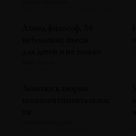
Ксения Кудасова
№132 · 2025 · ТЕКСТ ХУДОЖНИКА
Ахмед философ, 34
небольших пьесы
А
У
для детей и не только
№
Ален Бадью
№132 · 2025 · ЛИТЕРАТУРА
Заметки к теории
ксеносентиментальнос
ти
Николай Нахшунов
К
№131 · 2025 · РЕФЛЕКСИИ
№