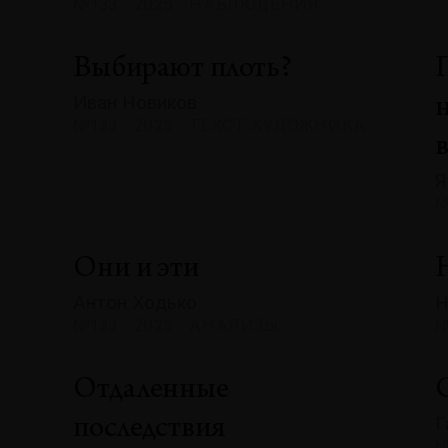
№133 · 2025 · НАБЛЮДЕНИЯ
Выбирают плоть?
Иван Новиков
№133 · 2025 · ТЕКСТ ХУДОЖНИКА
Я
№
Они и эти
Антон Ходько
Н
№133 · 2025 · АНАЛИЗЫ
№
Отдаленные
Г
последствия
№