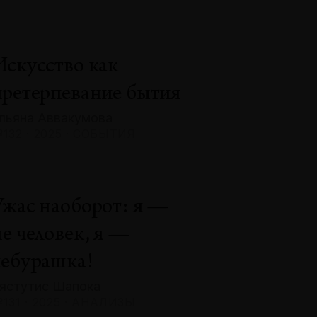
Искусство как
претерпевание бытия
льяна Аввакумова
132 · 2025 · СОБЫТИЯ
Ужас наоборот: я —
не человек, я —
чебурашка!
ястутис Шапока
131 · 2025 · АНАЛИЗЫ