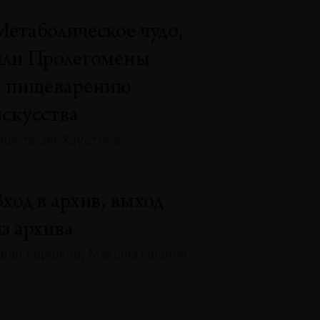
Метаболическое чудо,
или Пролегомены
к пищеварению
искусства
настасия Хаустова
131 · 2025 · АНАЛИЗЫ
ход в архив, выход
з архива
ван Горшков, Максим Иванов
131 · 2025 · БЕСЕДЫ