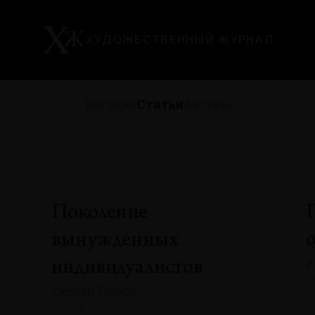
ХУДОЖЕСТВЕННЫЙ ЖУРНАЛ
Выпуски
Статьи
Авторы
Поколение
вынужденных
А
индивидуалистов
№
Сергей Попов
А
№133 · 2025 · СИТУАЦИИ