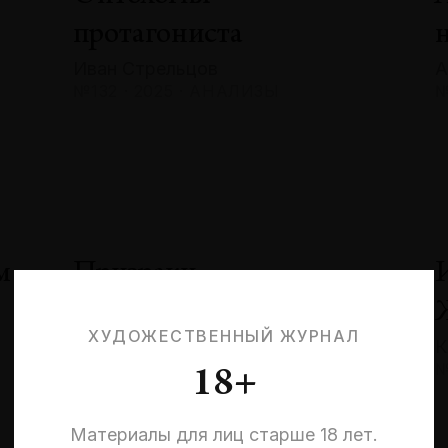
протагониста
Иван Стрельцов
А
№132 · 2025 · АНАЛИЗЫ
№
м
Призраки
невыбранных жизней:
ХУДОЖЕСТВЕННЫЙ ЖУРНАЛ
К
квантовая эстетика
№
18+
и кризис идентичности
Эльмира Шарипова
Материалы для лиц старше 18 лет.
№132 · 2025 · СОБЫТИЯ