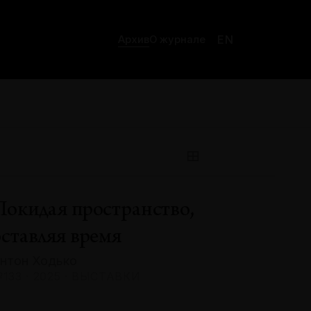
EN
Архив
О журнале
Покидая пространство,
оставляя время
нтон Ходько
133 · 2025 · ВЫСТАВКИ