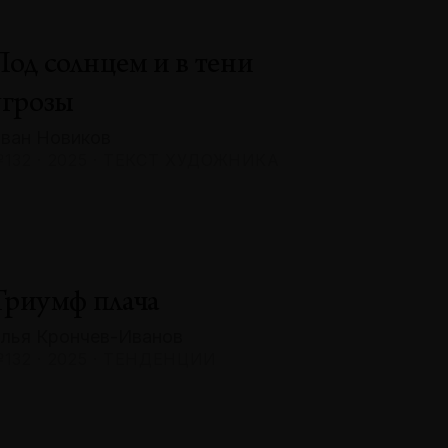
Под солнцем и в тени
угрозы
ван Новиков
132 · 2025 · ТЕКСТ ХУДОЖНИКА
Триумф плача
лья Крончев-Иванов
132 · 2025 · ТЕНДЕНЦИИ