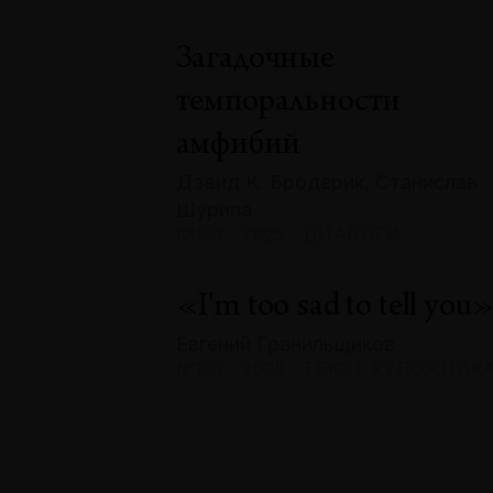
Загадочные
темпоральности
амфибий
Дэвид К. Бродерик, Станислав
Шурипа
№133 · 2025 · ДИАЛОГИ
«I'm too sad to tell you
Евгений Гранильщиков
№133 · 2025 · ТЕКСТ ХУДОЖНИК