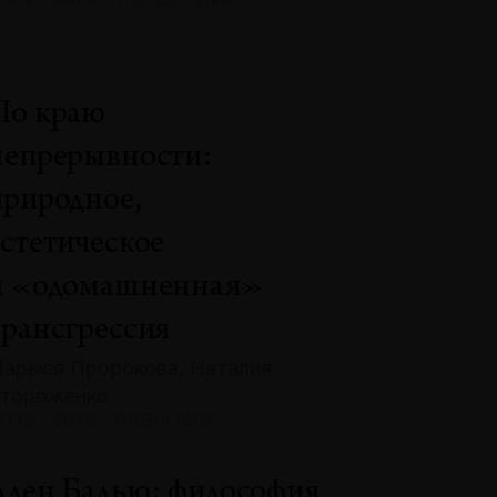
По краю
непрерывности:
природное,
эстетическое
и «одомашненная»
трансгрессия
арыся Пророкова, Наталия
тороженко
132 · 2025 · СОБЫТИЯ
Ален Бадью: философия