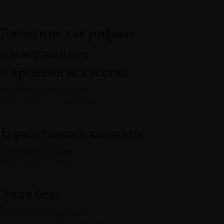
Поколение как рифма:
незавершенное
во времени искусства
рослава Миненкова
133 · 2025 · АНАЛИЗЫ
На расстоянии комнаты
иколай Алексеев
133 · 2025 · ОПЫТЫ
Сухая беда
алина Поликарпова
132 · 2025 · ТЕНДЕНЦИИ