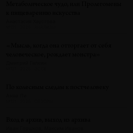
Метаболическое чудо, или Пролегомены
к пищеварению искусства
Анастасия Хаустова
№131 · 2025 · АНАЛИЗЫ
«Мысль, когда она отторгает от себя
человеческое, рождает монстра»
Дмитрий Галкин
№131 · 2025 · ЭССЕ
По колесным следам к постчеловеку
Анна Ли
№131 · 2025 · ОБЗОРЫ
Вход в архив, выход из архива
Иван Горшков, Максим Иванов