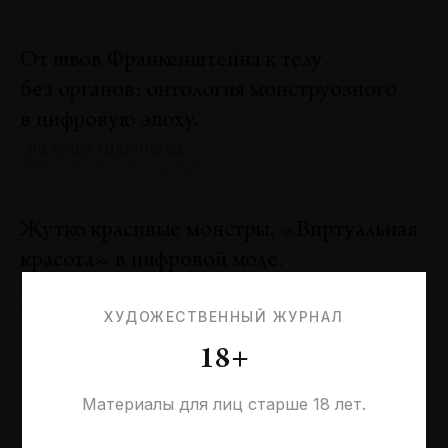
От швов Франкенштейна к телу
без органов: онтология монструозного
в цифровую эпоху.
Эльмира Шарипова
№131 · 2025 · СИТУАЦИИ
Жутко красивые монстры. «Виртуальная
красота» в цифровой моде.
Оксана Пертель
№131 · 2025 · ТЕНДЕНЦИИ
ХУДОЖЕСТВЕННЫЙ ЖУРНАЛ
18+
Проблемы идентичности в море
необходимостей. Заметки к 20-летию
Материалы для лиц старше 18 лет.
галереи «Виктория»