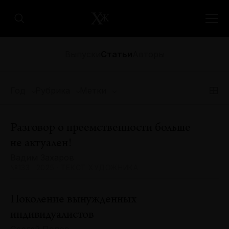
Выпуски
Статьи
Авторы
Год
Рубрика
Метки
Разговор о преемственности больше
не актуален!
Вадим Захаров
№133 · 2025 · ТЕКСТ ХУДОЖНИКА
Поколение вынужденных
индивидуалистов