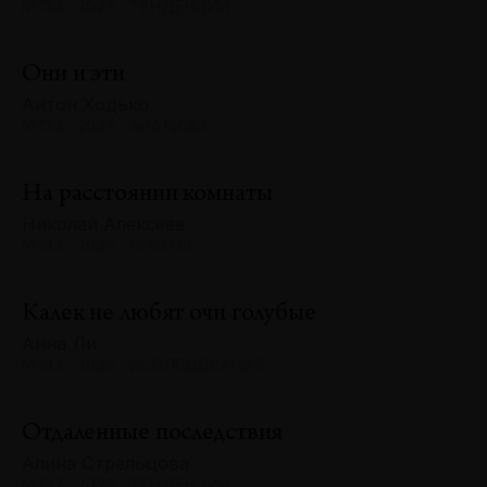
№133 · 2025 · ТЕНДЕНЦИИ
Они и эти
Антон Ходько
№133 · 2025 · АНАЛИЗЫ
На расстоянии комнаты
Николай Алексеев
№133 · 2025 · ОПЫТЫ
Калек не любят очи голубые
Анна Ли
№132 · 2025 · ИССЛЕДОВАНИЯ
Отдаленные последствия
Алина Стрельцова
№132 · 2025 · ТЕНДЕНЦИИ