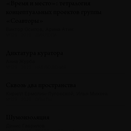
«Время и место»: тетралогия
концептуальных проектов группы
«Соавторы»
Виктор Осипов, Арина Атик
№129 · 2025 · ДИАЛОГИ
Диктатура куратора
Анна Журба
№129 · 2025 · НАБЛЮДЕНИЯ
Сквозь два пространства
Кирилл Ермолин-Луговской, Илья Михеев
№129 · 2025 · ОПЫТЫ
Шумоизоляция
Денис Гаврилов