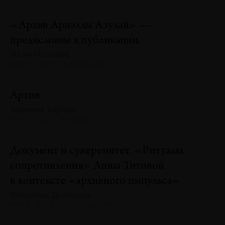
«Архив Ариэллы Азулай» —
предисловие к публикации.
Иван Новиков
№130 · 2025 · ПРЕАМБУЛЫ
Архив
Ариэлла Азулай
№130 · 2025 · АНАЛИЗ
Документ и суверенитет. «Ритуалы
сопротивления» Анны Титовой
в контексте «архивного импульса»
Валентин Дьяконов
№130 · 2025 · ПЕРСОНАЛИИ