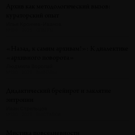
Архив как методологический вызов:
кураторский опыт
Илья Крончев-Иванов
№130 · 2025 · ОПЫТЫ
«Назад, к самим архивам!»: К диалектике
«архивного поворота»
Людмила Воропай
№130 · 2025 · ВЫВОДЫ
Дидактический брейнрот и заклятие
энтропии
Иван Стрельцов
№130 · 2025 · ВЫСТАВКИ
Мистика повседневности