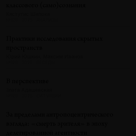
классового (само)сознания
Кястутис Шапока
№129 · 2025 · АНАЛИЗЫ
Практики исследования скрытых
пространств
Юрий Юшкин, Максим Иванов
№129 · 2025 · БЕСЕДЫ
В перспективе
Злата Адашевская
№129 · 2025 · СИТУАЦИИ
За пределами антропоцентрического
взгляда: «смерть зрителя» в эпоху
делегированной агентности