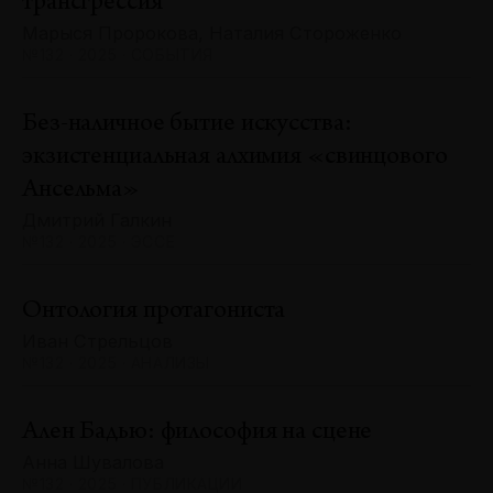
трансгрессия
Марыся Пророкова, Наталия Стороженко
№132 · 2025 · СОБЫТИЯ
Без-наличное бытие искусства:
экзистенциальная алхимия «свинцового
Ансельма»
Дмитрий Галкин
№132 · 2025 · ЭССЕ
Онтология протагониста
Иван Стрельцов
№132 · 2025 · АНАЛИЗЫ
Ален Бадью: философия на сцене
Анна Шувалова
№132 · 2025 · ПУБЛИКАЦИИ