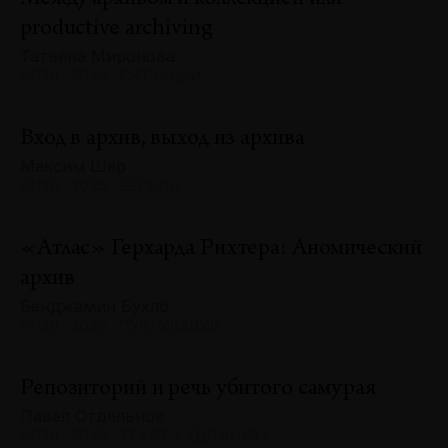
productive archiving
Татьяна Миронова
№130 · 2025 · СИТУАЦИИ
Вход в архив, выход из архива
Максим Шер
№130 · 2025 · БЕСЕДЫ
«Атлас» Герхарда Рихтера: Аномический
архив
Бенджамин Бухло
№130 · 2025 · ПУБЛИКАЦИИ
Репозиторий и речь убитого самурая
Павел Отдельнов
№130 · 2025 · ТЕКСТ ХУДОЖНИКА