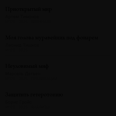
Приоткрытый мир
Артём Тимонов
№129 · 2025 · БИЕННАЛЕ
Моя голова муравейник под фонарем
Леонид Тишков
№128 · 2025
Неуловимый миф
Марсель Детьен
№128 · 2025 · ПУБЛИКАЦИИ
Защитить гетеротопию
Борис Гройс
№128 · 2025 · АНАЛИЗЫ