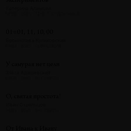
экспериментов
Катерина Алимова
№128 · 2025 · ТЕКСТ ХУДОЖНИКА
01=01, 11, 10, 00
Бронислава Куликовская
№128 · 2025 · РЕФЛЕКСИИ
У самурая нет цели
Злата Адашевская
№128 · 2025 · ЭКСКУРСЫ
О, святая простота!
Иван Стрельцов
№128 · 2025 · ЭКСКУРСЫ
От Ивана к Ивану