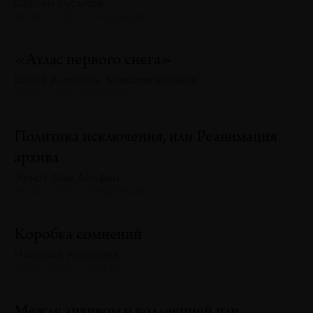
Сергей Гуськов
№130 · 2025 · ТЕНДЕНЦИИ
«Атлас первого снега»
Елена Аносова, Максим Иванов
№130 · 2025 · БЕСЕДЫ
Политика исключения, или Реанимация
архива
Эрнст Ван Альфен
№130 · 2025 · ТЕНДЕНЦИИ
Коробка сомнений
Николай Алексеев
№130 · 2025 · ОПЫТЫ
Между архивом и коллекцией или