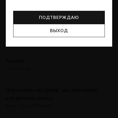
Могут упоминаться лица и организации, признанные
Сергей Баландин
иноагентами или нежелательными в РФ —
реестр
№131 · 2025 · ЮБИЛЕИ
Минюста
.
ПОДТВЕРЖДАЮ
Художник и зритель: «химия»
ВЫХОД
взаимодействия
Антон Ходько
№131 · 2025 · ВЫСТАВКИ
Абъект
Хэл Фостер
№131 · 2025 · ПУБЛИКАЦИИ
Переосмысляя архив: два замечания
для проекта атласа
Жорж Диди-Юберман
№130 · 2025