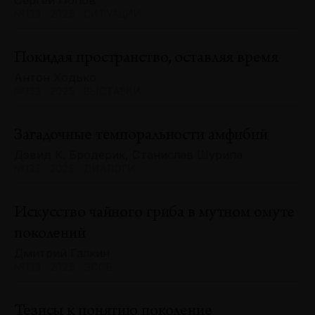
Сергей Попов
№133 · 2025 · СИТУАЦИИ
Покидая пространство, оставляя время
Антон Ходько
№133 · 2025 · ВЫСТАВКИ
Загадочные темпоральности амфибий
Дэвид К. Бродерик, Станислав Шурипа
№133 · 2025 · ДИАЛОГИ
Искусство чайного гриба в мутном омуте
поколений
Дмитрий Галкин
№133 · 2025 · ЭССЕ
Тезисы к понятию поколение