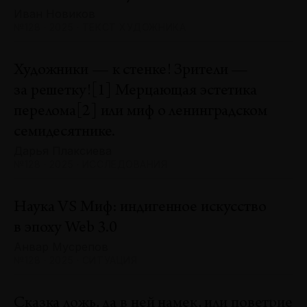
Иван Новиков
№128 · 2025 · ТЕКСТ ХУДОЖНИКА
Художники — к стенке! Зрители —
за решетку![1] Мерцающая эстетика
перелома[2] или миф о ленинградском
семидесятнике.
Дарья Плаксиева
№128 · 2025 · ИССЛЕДОВАНИЯ
Наука VS Миф: индигенное искусство
в эпоху Web 3.0
Анвар Мусрепов
№128 · 2025 · СИТУАЦИЯ
Сказка ложь, да в ней намек, или поветрие