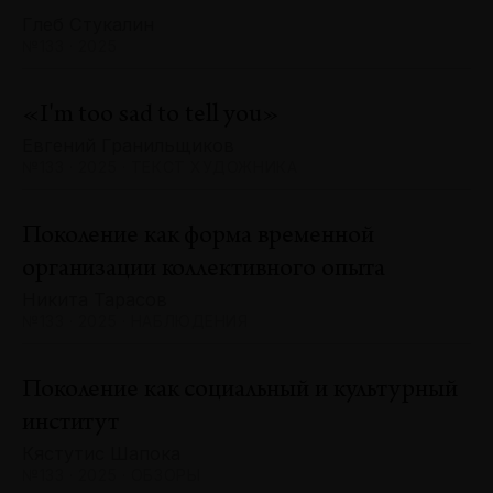
Глеб Стукалин
№133 · 2025
«I'm too sad to tell you»
Евгений Гранильщиков
№133 · 2025 · ТЕКСТ ХУДОЖНИКА
Поколение как форма временной
организации коллективного опыта
Никита Тарасов
№133 · 2025 · НАБЛЮДЕНИЯ
Поколение как социальный и культурный
институт
Кястутис Шапока
№133 · 2025 · ОБЗОРЫ