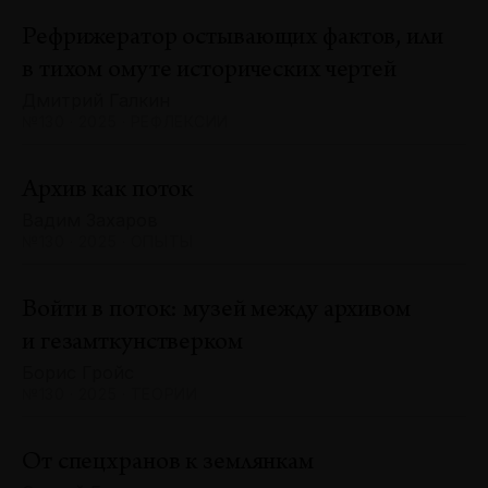
Рефрижератор остывающих фактов, или
в тихом омуте исторических чертей
Дмитрий Галкин
№130 · 2025 · РЕФЛЕКСИИ
Архив как поток
Вадим Захаров
№130 · 2025 · ОПЫТЫ
Войти в поток: музей между архивом
и гезамткунстверком
Борис Гройс
№130 · 2025 · ТЕОРИИ
От спецхранов к землянкам