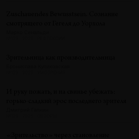
Zuschauendes Bewusstsein. Сознание
смотрящего от Гегеля до Уорхола
Марко Сенальди
№129 · 2025 · РЕФЛЕКСИИ
Зрительница как производительница
Бронислава Куликовская
№129 · 2025 · УМОЗРЕНИЯ
И руку пожать, и на свинье убежать:
горько-сладкий эрос последнего зрителя
Дмитрий Галкин
№129 · 2025 · ОБЗОРЫ
«Зрительство» через становление