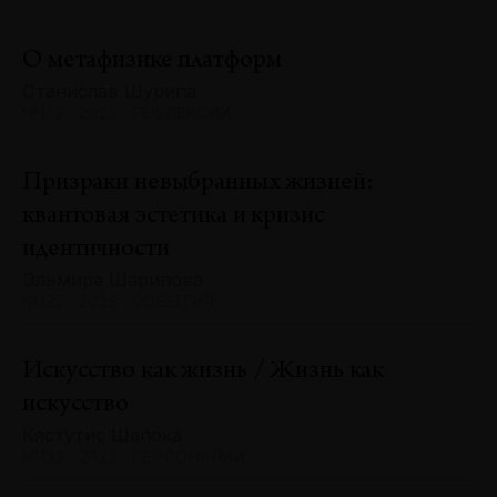
О метафизике платформ
Станислав Шурипа
№132 · 2025 · РЕФЛЕКСИИ
Призраки невыбранных жизней:
квантовая эстетика и кризис
идентичности
Эльмира Шарипова
№132 · 2025 · СОБЫТИЯ
Искусство как жизнь / Жизнь как
искусство
Кястутис Шапока
№132 · 2025 · ПЕРСОНАЛИИ