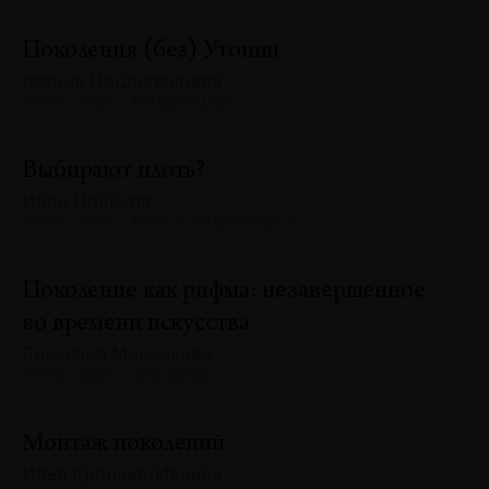
Поколения (без) Утопии
Ксения Подлипенцева
№133 · 2025 · ТЕНДЕНЦИИ
Выбирают плоть?
Иван Новиков
№133 · 2025 · ТЕКСТ ХУДОЖНИКА
Поколение как рифма: незавершенное
во времени искусства
Ярослава Миненкова
№133 · 2025 · АНАЛИЗЫ
Монтаж поколений
Илья Крончев-Иванов