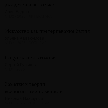
для детей и не только
Ален Бадью
№132 · 2025 · ЛИТЕРАТУРА
Искусство как претерпевание бытия
Ульяна Аввакумова
№132 · 2025 · СОБЫТИЯ
С щупальцей в голове
Сергей Гуськов
№131 · 2025
Заметки к теории
ксеносентиментальности
Николай Нахшунов
№131 · 2025 · РЕФЛЕКСИИ