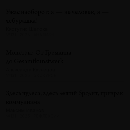
Ужас наоборот: я — не человек, я —
чебурашка!
Кястутис Шапока
№131 · 2025 · АНАЛИЗЫ
Монстры: От Гремлина
до Gesamtkunstwerk
Александр Кузнецов
№131 · 2025 · ЭКСКУРСЫ
Здесь чудеса, здесь леший бродит, призрак
коммунизма
Максим Иванов
№131 · 2025 · РЕФЛЕКСИИ