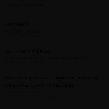
Эльмира Шарипова
№129 · 2025 · ТЕНДЕНЦИИ
TempleOS
Наталья Серкова
№129 · 2025 · АНАЛИЗЫ
Здесь было зеркало
Мария Калинина, Александра Сухарева
№129 · 2025 · БЕСЕДЫ
Феномен границы — граница феномена.
Свидетельство о «Соавторах»
Роман Шалганов
№129 · 2025 · ПЕРСОНАЛИИ