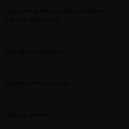
Друг мой пришелец: фигуры Иного
у Елены Минаевой
Константин Зацепин
№131 · 2025 · ПЕРСОНАЛИИ
Манифест странного
Ксения Подлипенцева
№131 · 2025 · ТЕНДЕНЦИИ
Принуждение к отказу
Кирилл Ермолин-Луговской
№131 · 2025 · ТЕКСТ ХУДОЖНИКА
Чуждые ритмы*
Эми Айрленд
№131 · 2025 · АНАЛИЗЫ