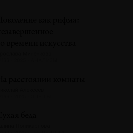
Поколение как рифма:
незавершенное
во времени искусства
рослава Миненкова
133 · 2025 · АНАЛИЗЫ
На расстоянии комнаты
иколай Алексеев
133 · 2025 · ОПЫТЫ
Сухая беда
алина Поликарпова
132 · 2025 · ТЕНДЕНЦИИ