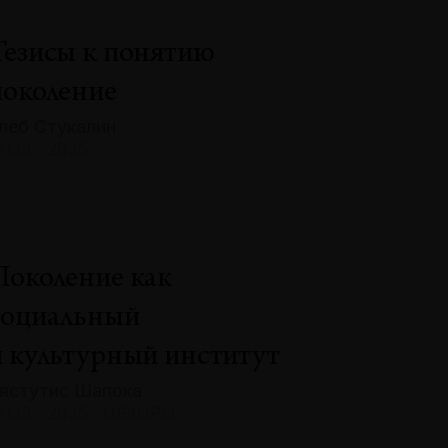
Тезисы к понятию
поколение
леб Стукалин
133 · 2025
Поколение как
социальный
и культурный институт
ястутис Шапока
133 · 2025 · ОБЗОРЫ