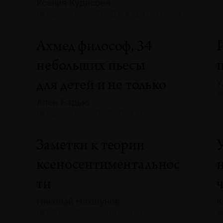
Ксения Кудасова
№132 · 2025 · ТЕКСТ ХУДОЖНИКА
Ахмед философ, 34
небольших пьесы
А
У
для детей и не только
№
Ален Бадью
№132 · 2025 · ЛИТЕРАТУРА
Заметки к теории
ксеносентиментальнос
ти
Николай Нахшунов
К
№131 · 2025 · РЕФЛЕКСИИ
№