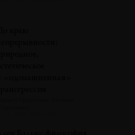
По краю
непрерывности:
природное,
эстетическое
и «одомашненная»
трансгрессия
арыся Пророкова, Наталия
тороженко
132 · 2025 · СОБЫТИЯ
Ален Бадью: философия