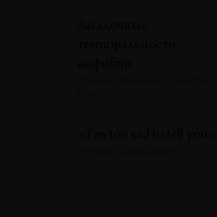
Загадочные
темпоральности
амфибий
Дэвид К. Бродерик, Станислав
Шурипа
№133 · 2025 · ДИАЛОГИ
«I'm too sad to tell you
Евгений Гранильщиков
№133 · 2025 · ТЕКСТ ХУДОЖНИК