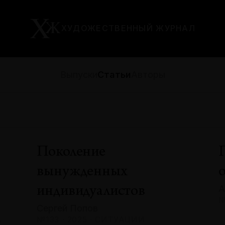
ХУДОЖЕСТВЕННЫЙ ЖУРНАЛ
Выпуски
Статьи
Авторы
Поколение
вынужденных
А
индивидуалистов
№
Сергей Попов
А
№133 · 2025 · СИТУАЦИИ