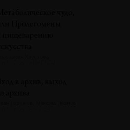
Метаболическое чудо,
или Пролегомены
к пищеварению
искусства
настасия Хаустова
131 · 2025 · АНАЛИЗЫ
ход в архив, выход
з архива
ван Горшков, Максим Иванов
131 · 2025 · БЕСЕДЫ