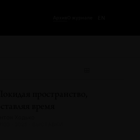
EN
Архив
О журнале
Покидая пространство,
оставляя время
нтон Ходько
133 · 2025 · ВЫСТАВКИ