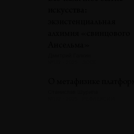
искусства:
экзистенциальная
алхимия «свинцового
Ансельма»
Дмитрий Галкин
№132 · 2025 · ЭССЕ
О метафизике платфор
Станислав Шурипа
№132 · 2025 · РЕФЛЕКСИИ