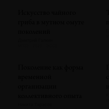
Искусство чайного
гриба в мутном омуте
Г
поколений
№
Дмитрий Галкин
№133 · 2025 · ЭССЕ
»
Поколение как форма
временной
А
организации
К
коллективного опыта
№
Никита Тарасов