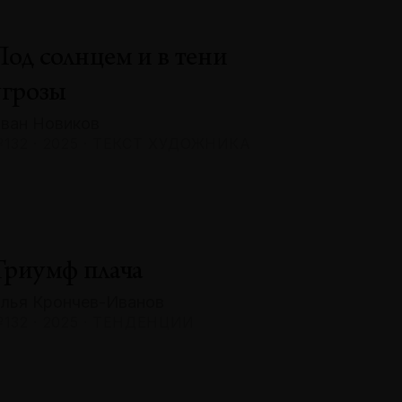
Под солнцем и в тени
угрозы
ван Новиков
132 · 2025 · ТЕКСТ ХУДОЖНИКА
Триумф плача
лья Крончев-Иванов
132 · 2025 · ТЕНДЕНЦИИ