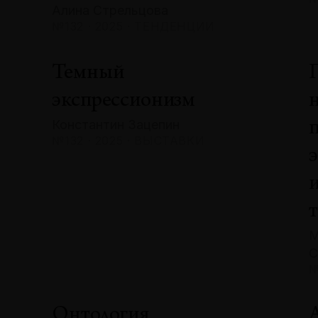
Алина Стрельцова
№132 · 2025 · ТЕНДЕНЦИИ
Темный
экспрессионизм
Константин Зацепин
№132 · 2025 · ВЫСТАВКИ
М
С
№
Онтология