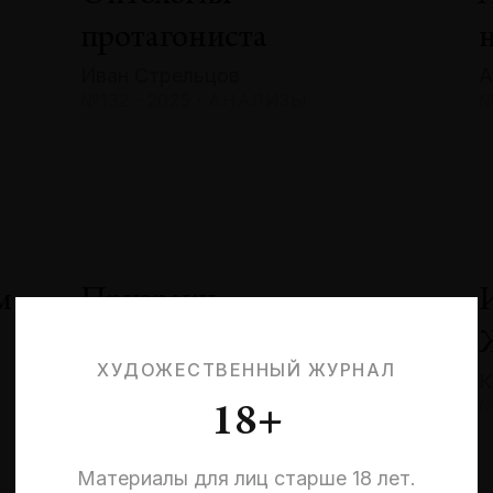
протагониста
Иван Стрельцов
А
№132 · 2025 · АНАЛИЗЫ
№
м
Призраки
невыбранных жизней:
ХУДОЖЕСТВЕННЫЙ ЖУРНАЛ
К
квантовая эстетика
№
18+
и кризис идентичности
Эльмира Шарипова
Материалы для лиц старше 18 лет.
№132 · 2025 · СОБЫТИЯ