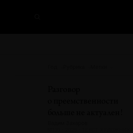
Год
Рубрика
Метки
Разговор
о преемственности
больше не актуален!
Вадим Захаров
№133 · 2025 · ТЕКСТ ХУДОЖНИК