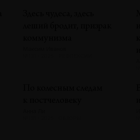
а
Здесь чудеса, здесь
леший бродит, призрак
коммунизма
Максим Иванов
№131 · 2025 · РЕФЛЕКСИИ
А
№
По колесным следам
В
к постчеловеку
и
Анна Ли
И
№131 · 2025 · ОБЗОРЫ
№