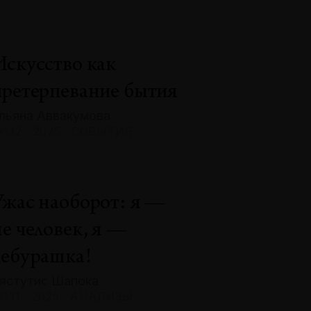
Искусство как
претерпевание бытия
льяна Аввакумова
132 · 2025 · СОБЫТИЯ
Ужас наоборот: я —
не человек, я —
чебурашка!
ястутис Шапока
131 · 2025 · АНАЛИЗЫ