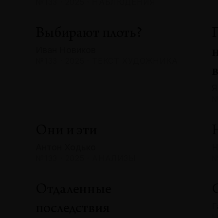
№133 · 2025 · НАБЛЮДЕНИЯ
Выбирают плоть?
Иван Новиков
№133 · 2025 · ТЕКСТ ХУДОЖНИКА
Я
№
Они и эти
Антон Ходько
Н
№133 · 2025 · АНАЛИЗЫ
№
Отдаленные
Г
последствия
№