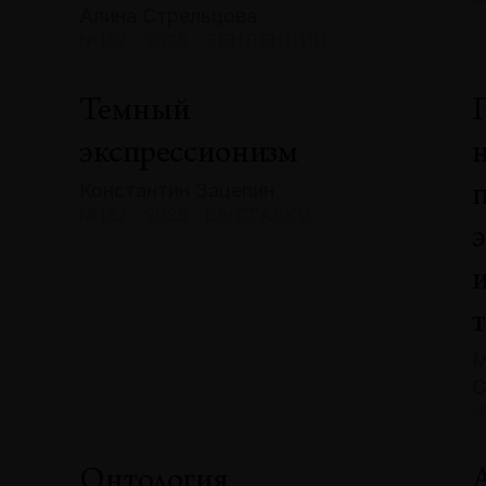
Алина Стрельцова
№132 · 2025 · ТЕНДЕНЦИИ
Темный
экспрессионизм
Константин Зацепин
№132 · 2025 · ВЫСТАВКИ
М
С
№
Онтология