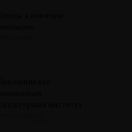
Тезисы к понятию
поколение
леб Стукалин
133 · 2025
Поколение как
социальный
и культурный институт
ястутис Шапока
133 · 2025 · ОБЗОРЫ