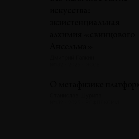
искусства:
экзистенциальная
алхимия «свинцового
Ансельма»
Дмитрий Галкин
№132 · 2025 · ЭССЕ
О метафизике платфор
Станислав Шурипа
№132 · 2025 · РЕФЛЕКСИИ