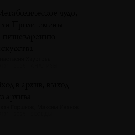
Метаболическое чудо,
или Пролегомены
к пищеварению
искусства
настасия Хаустова
131 · 2025 · АНАЛИЗЫ
ход в архив, выход
з архива
ван Горшков, Максим Иванов
131 · 2025 · БЕСЕДЫ