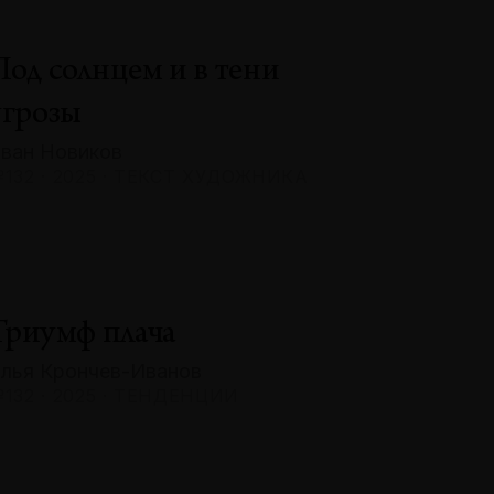
Под солнцем и в тени
угрозы
ван Новиков
132 · 2025 · ТЕКСТ ХУДОЖНИКА
Триумф плача
лья Крончев-Иванов
132 · 2025 · ТЕНДЕНЦИИ