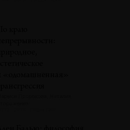
По краю
непрерывности:
природное,
эстетическое
и «одомашненная»
трансгрессия
арыся Пророкова, Наталия
тороженко
132 · 2025 · СОБЫТИЯ
Ален Бадью: философия