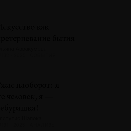
Искусство как
претерпевание бытия
льяна Аввакумова
132 · 2025 · СОБЫТИЯ
Ужас наоборот: я —
не человек, я —
чебурашка!
ястутис Шапока
131 · 2025 · АНАЛИЗЫ