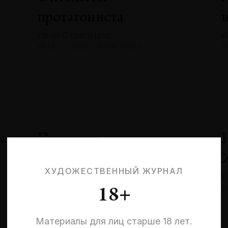
протагониста
Иван Стрельцов
А
№132 · 2025 · АНАЛИЗЫ
№
м
Призраки
невыбранных жизней:
ХУДОЖЕСТВЕННЫЙ ЖУРНАЛ
К
квантовая эстетика
№
18+
и кризис идентичности
Эльмира Шарипова
Материалы для лиц старше 18 лет.
№132 · 2025 · СОБЫТИЯ