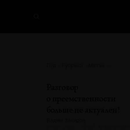
Год
Рубрика
Метки
Разговор
о преемственности
больше не актуален!
Вадим Захаров
№133 · 2025 · ТЕКСТ ХУДОЖНИК