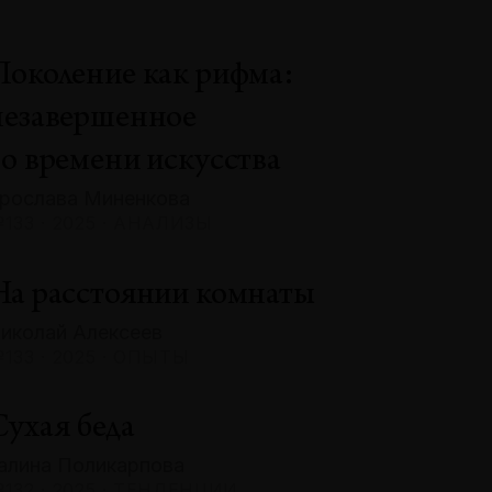
Поколение как рифма:
незавершенное
во времени искусства
рослава Миненкова
133 · 2025 · АНАЛИЗЫ
На расстоянии комнаты
иколай Алексеев
133 · 2025 · ОПЫТЫ
Сухая беда
алина Поликарпова
132 · 2025 · ТЕНДЕНЦИИ