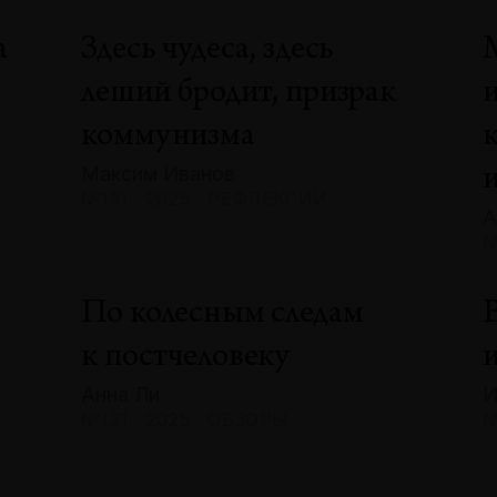
а
Здесь чудеса, здесь
леший бродит, призрак
коммунизма
Максим Иванов
№131 · 2025 · РЕФЛЕКСИИ
А
№
По колесным следам
В
к постчеловеку
и
Анна Ли
И
№131 · 2025 · ОБЗОРЫ
№