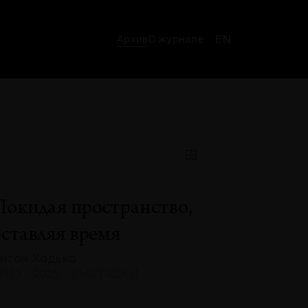
EN
Архив
О журнале
Покидая пространство,
оставляя время
нтон Ходько
133 · 2025 · ВЫСТАВКИ