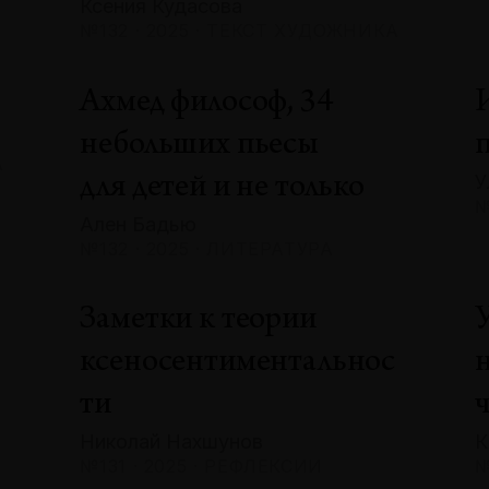
Ксения Кудасова
№132 · 2025 · ТЕКСТ ХУДОЖНИКА
Ахмед философ, 34
небольших пьесы
А
У
для детей и не только
№
Ален Бадью
№132 · 2025 · ЛИТЕРАТУРА
Заметки к теории
ксеносентиментальнос
ти
Николай Нахшунов
К
№131 · 2025 · РЕФЛЕКСИИ
№