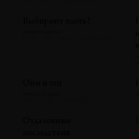
№133 · 2025 · НАБЛЮДЕНИЯ
Выбирают плоть?
Иван Новиков
№133 · 2025 · ТЕКСТ ХУДОЖНИКА
Я
№
Они и эти
Антон Ходько
Н
№133 · 2025 · АНАЛИЗЫ
№
Отдаленные
Г
последствия
№