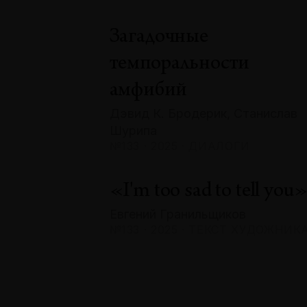
Загадочные
темпоральности
амфибий
Дэвид К. Бродерик, Станислав
Шурипа
№133 · 2025 · ДИАЛОГИ
«I'm too sad to tell you
Евгений Гранильщиков
№133 · 2025 · ТЕКСТ ХУДОЖНИК