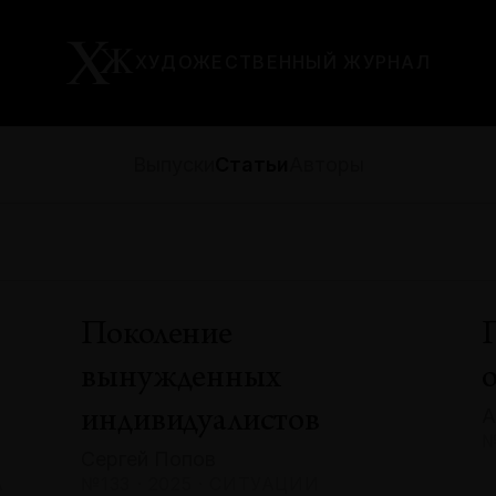
ХУДОЖЕСТВЕННЫЙ ЖУРНАЛ
Выпуски
Статьи
Авторы
Поколение
вынужденных
А
индивидуалистов
№
Сергей Попов
А
№133 · 2025 · СИТУАЦИИ