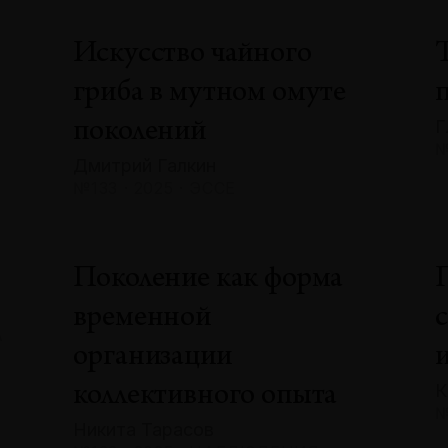
Искусство чайного
гриба в мутном омуте
Г
поколений
№
Дмитрий Галкин
№133 · 2025 · ЭССЕ
»
Поколение как форма
временной
А
организации
К
коллективного опыта
№
Никита Тарасов