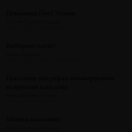
Поколения (без) Утопии
Ксения Подлипенцева
№133 · 2025 · ТЕНДЕНЦИИ
Выбирают плоть?
Иван Новиков
№133 · 2025 · ТЕКСТ ХУДОЖНИКА
Поколение как рифма: незавершенное
во времени искусства
Ярослава Миненкова
№133 · 2025 · АНАЛИЗЫ
Монтаж поколений
Илья Крончев-Иванов