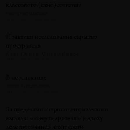
классового (само)сознания
Кястутис Шапока
№129 · 2025 · АНАЛИЗЫ
Практики исследования скрытых
пространств
Юрий Юшкин, Максим Иванов
№129 · 2025 · БЕСЕДЫ
В перспективе
Злата Адашевская
№129 · 2025 · СИТУАЦИИ
За пределами антропоцентрического
взгляда: «смерть зрителя» в эпоху
делегированной агентности