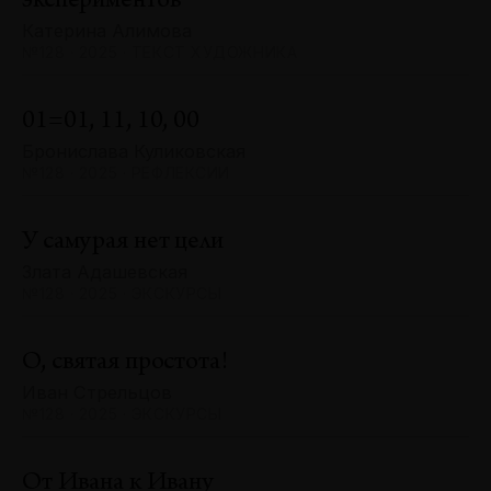
экспериментов
Катерина Алимова
№128 · 2025 · ТЕКСТ ХУДОЖНИКА
01=01, 11, 10, 00
Бронислава Куликовская
№128 · 2025 · РЕФЛЕКСИИ
У самурая нет цели
Злата Адашевская
№128 · 2025 · ЭКСКУРСЫ
О, святая простота!
Иван Стрельцов
№128 · 2025 · ЭКСКУРСЫ
От Ивана к Ивану