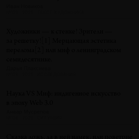
Иван Новиков
№128 · 2025 · ТЕКСТ ХУДОЖНИКА
Художники — к стенке! Зрители —
за решетку![1] Мерцающая эстетика
перелома[2] или миф о ленинградском
семидесятнике.
Дарья Плаксиева
№128 · 2025 · ИССЛЕДОВАНИЯ
Наука VS Миф: индигенное искусство
в эпоху Web 3.0
Анвар Мусрепов
№128 · 2025 · СИТУАЦИЯ
Сказка ложь, да в ней намек, или поветрие