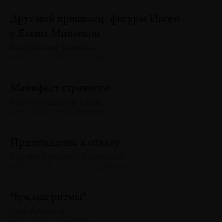
Друг мой пришелец: фигуры Иного
у Елены Минаевой
Константин Зацепин
№131 · 2025 · ПЕРСОНАЛИИ
Манифест странного
Ксения Подлипенцева
№131 · 2025 · ТЕНДЕНЦИИ
Принуждение к отказу
Кирилл Ермолин-Луговской
№131 · 2025 · ТЕКСТ ХУДОЖНИКА
Чуждые ритмы*
Эми Айрленд
№131 · 2025 · АНАЛИЗЫ