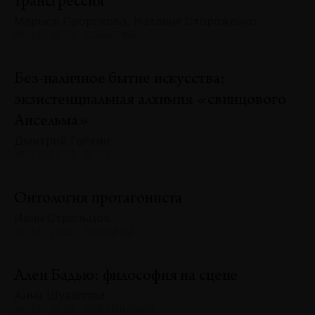
трансгрессия
Марыся Пророкова, Наталия Стороженко
№132 · 2025 · СОБЫТИЯ
Без-наличное бытие искусства:
экзистенциальная алхимия «свинцового
Ансельма»
Дмитрий Галкин
№132 · 2025 · ЭССЕ
Онтология протагониста
Иван Стрельцов
№132 · 2025 · АНАЛИЗЫ
Ален Бадью: философия на сцене
Анна Шувалова
№132 · 2025 · ПУБЛИКАЦИИ