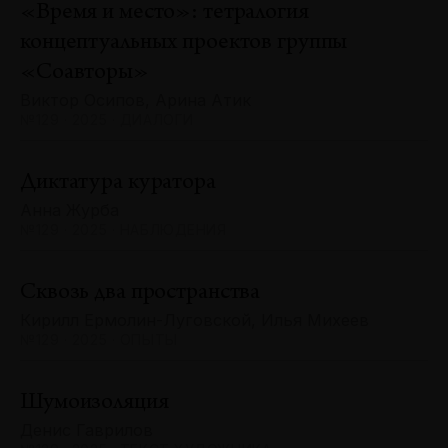
«Время и место»: тетралогия
концептуальных проектов группы
«Соавторы»
Виктор Осипов, Арина Атик
№129 · 2025 · ДИАЛОГИ
Диктатура куратора
Анна Журба
№129 · 2025 · НАБЛЮДЕНИЯ
Сквозь два пространства
Кирилл Ермолин-Луговской, Илья Михеев
№129 · 2025 · ОПЫТЫ
Шумоизоляция
Денис Гаврилов