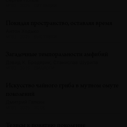
Сергей Попов
№133 · 2025 · СИТУАЦИИ
Покидая пространство, оставляя время
Антон Ходько
№133 · 2025 · ВЫСТАВКИ
Загадочные темпоральности амфибий
Дэвид К. Бродерик, Станислав Шурипа
№133 · 2025 · ДИАЛОГИ
Искусство чайного гриба в мутном омуте
поколений
Дмитрий Галкин
№133 · 2025 · ЭССЕ
Тезисы к понятию поколение