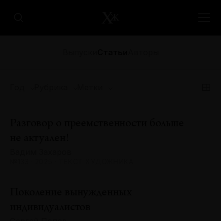
Выпуски
Статьи
Авторы
Год
Рубрика
Метки
Разговор о преемственности больше
не актуален!
Вадим Захаров
№133 · 2025 · ТЕКСТ ХУДОЖНИКА
Поколение вынужденных
индивидуалистов