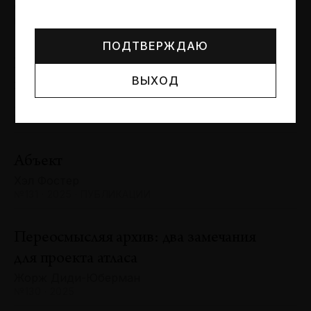
Могут упоминаться лица и организации, признанные
Сергей Баландин
иноагентами или нежелательными в РФ —
реестр
№131 · 2025 · ЮБИЛЕИ
Минюста
.
ПОДТВЕРЖДАЮ
Художник и зритель: «химия»
ВЫХОД
взаимодействия
Антон Ходько
№131 · 2025 · ВЫСТАВКИ
Абъект
Хэл Фостер
№131 · 2025 · ПУБЛИКАЦИИ
Переосмысляя архив: два замечания
для проекта атласа
Жорж Диди-Юберман
№130 · 2025