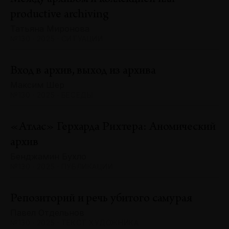
productive archiving
Татьяна Миронова
№130 · 2025 · СИТУАЦИИ
Вход в архив, выход из архива
Максим Шер
№130 · 2025 · БЕСЕДЫ
«Атлас» Герхарда Рихтера: Аномический
архив
Бенджамин Бухло
№130 · 2025 · ПУБЛИКАЦИИ
Репозиторий и речь убитого самурая
Павел Отдельнов
№130 · 2025 · ТЕКСТ ХУДОЖНИКА