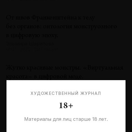
От швов Франкенштейна к телу
без органов: онтология монструозного
в цифровую эпоху.
Эльмира Шарипова
№131 · 2025 · СИТУАЦИИ
Жутко красивые монстры. «Виртуальная
красота» в цифровой моде.
Оксана Пертель
№131 · 2025 · ТЕНДЕНЦИИ
ХУДОЖЕСТВЕННЫЙ ЖУРНАЛ
18+
Проблемы идентичности в море
необходимостей. Заметки к 20-летию
Материалы для лиц старше 18 лет.
галереи «Виктория»