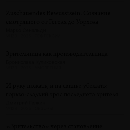
Zuschauendes Bewusstsein. Сознание
смотрящего от Гегеля до Уорхола
Марко Сенальди
№129 · 2025 · РЕФЛЕКСИИ
Зрительница как производительница
Бронислава Куликовская
№129 · 2025 · УМОЗРЕНИЯ
И руку пожать, и на свинье убежать:
горько-сладкий эрос последнего зрителя
Дмитрий Галкин
№129 · 2025 · ОБЗОРЫ
«Зрительство» через становление