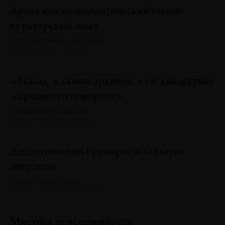
Архив как методологический вызов:
кураторский опыт
Илья Крончев-Иванов
№130 · 2025 · ОПЫТЫ
«Назад, к самим архивам!»: К диалектике
«архивного поворота»
Людмила Воропай
№130 · 2025 · ВЫВОДЫ
Дидактический брейнрот и заклятие
энтропии
Иван Стрельцов
№130 · 2025 · ВЫСТАВКИ
Мистика повседневности