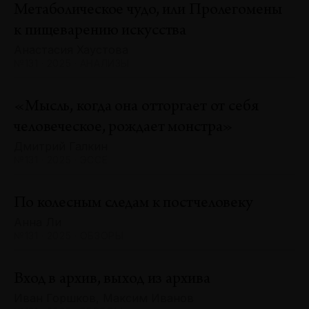
Метаболическое чудо, или Пролегомены
к пищеварению искусства
Анастасия Хаустова
№131 · 2025 · АНАЛИЗЫ
«Мысль, когда она отторгает от себя
человеческое, рождает монстра»
Дмитрий Галкин
№131 · 2025 · ЭССЕ
По колесным следам к постчеловеку
Анна Ли
№131 · 2025 · ОБЗОРЫ
Вход в архив, выход из архива
Иван Горшков, Максим Иванов