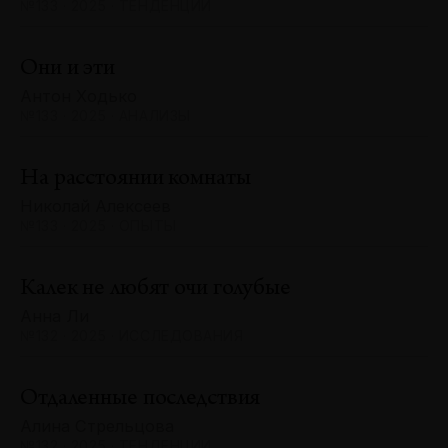
№133 · 2025 · ТЕНДЕНЦИИ
Они и эти
Антон Ходько
№133 · 2025 · АНАЛИЗЫ
На расстоянии комнаты
Николай Алексеев
№133 · 2025 · ОПЫТЫ
Калек не любят очи голубые
Анна Ли
№132 · 2025 · ИССЛЕДОВАНИЯ
Отдаленные последствия
Алина Стрельцова
№132 · 2025 · ТЕНДЕНЦИИ