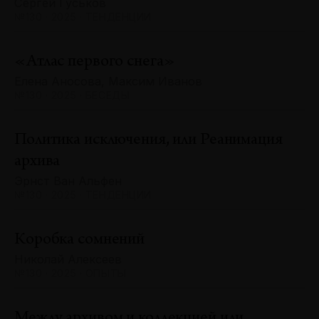
Сергей Гуськов
№130 · 2025 · ТЕНДЕНЦИИ
«Атлас первого снега»
Елена Аносова, Максим Иванов
№130 · 2025 · БЕСЕДЫ
Политика исключения, или Реанимация
архива
Эрнст Ван Альфен
№130 · 2025 · ТЕНДЕНЦИИ
Коробка сомнений
Николай Алексеев
№130 · 2025 · ОПЫТЫ
Между архивом и коллекцией или