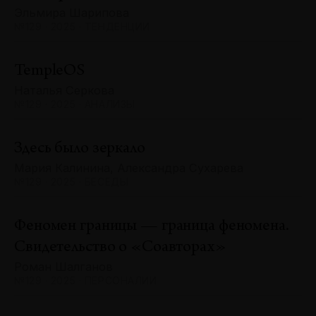
Эльмира Шарипова
№129 · 2025 · ТЕНДЕНЦИИ
TempleOS
Наталья Серкова
№129 · 2025 · АНАЛИЗЫ
Здесь было зеркало
Мария Калинина, Александра Сухарева
№129 · 2025 · БЕСЕДЫ
Феномен границы — граница феномена.
Свидетельство о «Соавторах»
Роман Шалганов
№129 · 2025 · ПЕРСОНАЛИИ