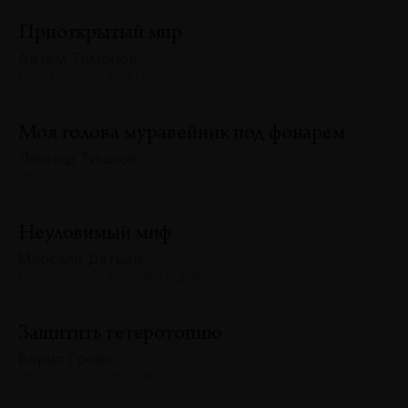
Приоткрытый мир
Артём Тимонов
№129 · 2025 · БИЕННАЛЕ
Моя голова муравейник под фонарем
Леонид Тишков
№128 · 2025
Неуловимый миф
Марсель Детьен
№128 · 2025 · ПУБЛИКАЦИИ
Защитить гетеротопию
Борис Гройс
№128 · 2025 · АНАЛИЗЫ