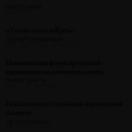
Глеб Стукалин
№133 · 2025
«I'm too sad to tell you»
Евгений Гранильщиков
№133 · 2025 · ТЕКСТ ХУДОЖНИКА
Поколение как форма временной
организации коллективного опыта
Никита Тарасов
№133 · 2025 · НАБЛЮДЕНИЯ
Поколение как социальный и культурный
институт
Кястутис Шапока
№133 · 2025 · ОБЗОРЫ