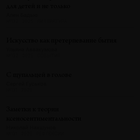
для детей и не только
Ален Бадью
№132 · 2025 · ЛИТЕРАТУРА
Искусство как претерпевание бытия
Ульяна Аввакумова
№132 · 2025 · СОБЫТИЯ
С щупальцей в голове
Сергей Гуськов
№131 · 2025
Заметки к теории
ксеносентиментальности
Николай Нахшунов
№131 · 2025 · РЕФЛЕКСИИ