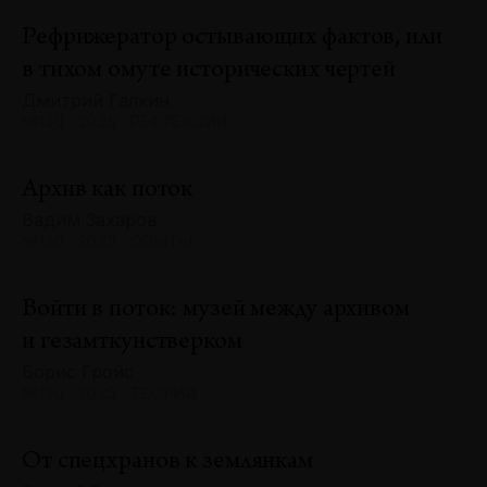
Рефрижератор остывающих фактов, или
в тихом омуте исторических чертей
Дмитрий Галкин
№130 · 2025 · РЕФЛЕКСИИ
Архив как поток
Вадим Захаров
№130 · 2025 · ОПЫТЫ
Войти в поток: музей между архивом
и гезамткунстверком
Борис Гройс
№130 · 2025 · ТЕОРИИ
От спецхранов к землянкам