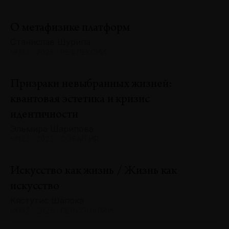
О метафизике платформ
Станислав Шурипа
№132 · 2025 · РЕФЛЕКСИИ
Призраки невыбранных жизней:
квантовая эстетика и кризис
идентичности
Эльмира Шарипова
№132 · 2025 · СОБЫТИЯ
Искусство как жизнь / Жизнь как
искусство
Кястутис Шапока
№132 · 2025 · ПЕРСОНАЛИИ