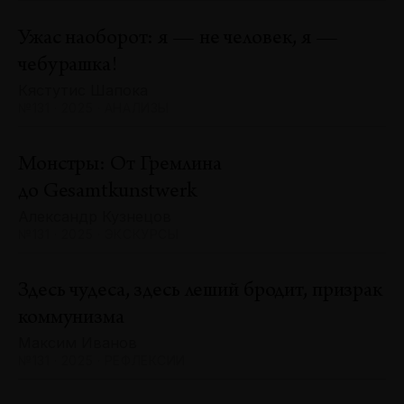
Ужас наоборот: я — не человек, я —
чебурашка!
Кястутис Шапока
№131 · 2025 · АНАЛИЗЫ
Монстры: От Гремлина
до Gesamtkunstwerk
Александр Кузнецов
№131 · 2025 · ЭКСКУРСЫ
Здесь чудеса, здесь леший бродит, призрак
коммунизма
Максим Иванов
№131 · 2025 · РЕФЛЕКСИИ