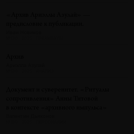
«Архив Ариэллы Азулай» —
предисловие к публикации.
Иван Новиков
№130 · 2025 · ПРЕАМБУЛЫ
Архив
Ариэлла Азулай
№130 · 2025 · АНАЛИЗ
Документ и суверенитет. «Ритуалы
сопротивления» Анны Титовой
в контексте «архивного импульса»
Валентин Дьяконов
№130 · 2025 · ПЕРСОНАЛИИ