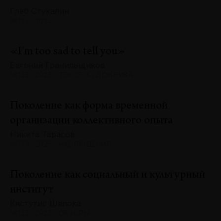
Глеб Стукалин
№133 · 2025
«I'm too sad to tell you»
Евгений Гранильщиков
№133 · 2025 · ТЕКСТ ХУДОЖНИКА
Поколение как форма временной
организации коллективного опыта
Никита Тарасов
№133 · 2025 · НАБЛЮДЕНИЯ
Поколение как социальный и культурный
институт
Кястутис Шапока
№133 · 2025 · ОБЗОРЫ