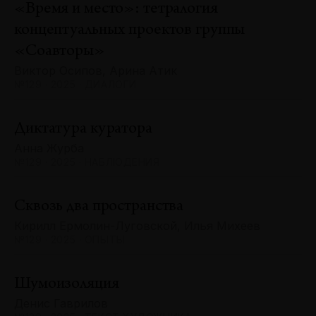
«Время и место»: тетралогия
концептуальных проектов группы
«Соавторы»
Виктор Осипов, Арина Атик
№129 · 2025 · ДИАЛОГИ
Диктатура куратора
Анна Журба
№129 · 2025 · НАБЛЮДЕНИЯ
Сквозь два пространства
Кирилл Ермолин-Луговской, Илья Михеев
№129 · 2025 · ОПЫТЫ
Шумоизоляция
Денис Гаврилов