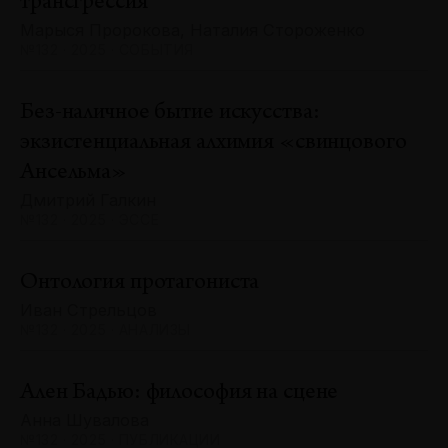
трансгрессия
Марыся Пророкова, Наталия Стороженко
№132 · 2025 · СОБЫТИЯ
Без-наличное бытие искусства:
экзистенциальная алхимия «свинцового
Ансельма»
Дмитрий Галкин
№132 · 2025 · ЭССЕ
Онтология протагониста
Иван Стрельцов
№132 · 2025 · АНАЛИЗЫ
Ален Бадью: философия на сцене
Анна Шувалова
№132 · 2025 · ПУБЛИКАЦИИ