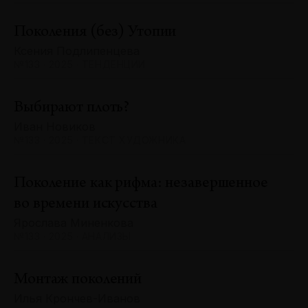
Поколения (без) Утопии
Ксения Подлипенцева
№133 · 2025 · ТЕНДЕНЦИИ
Выбирают плоть?
Иван Новиков
№133 · 2025 · ТЕКСТ ХУДОЖНИКА
Поколение как рифма: незавершенное
во времени искусства
Ярослава Миненкова
№133 · 2025 · АНАЛИЗЫ
Монтаж поколений
Илья Крончев-Иванов