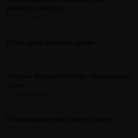
productive archiving
Татьяна Миронова
№130 · 2025 · СИТУАЦИИ
Вход в архив, выход из архива
Максим Шер
№130 · 2025 · БЕСЕДЫ
«Атлас» Герхарда Рихтера: Аномический
архив
Бенджамин Бухло
№130 · 2025 · ПУБЛИКАЦИИ
Репозиторий и речь убитого самурая
Павел Отдельнов
№130 · 2025 · ТЕКСТ ХУДОЖНИКА