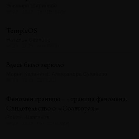
Эльмира Шарипова
№129 · 2025 · ТЕНДЕНЦИИ
TempleOS
Наталья Серкова
№129 · 2025 · АНАЛИЗЫ
Здесь было зеркало
Мария Калинина, Александра Сухарева
№129 · 2025 · БЕСЕДЫ
Феномен границы — граница феномена.
Свидетельство о «Соавторах»
Роман Шалганов
№129 · 2025 · ПЕРСОНАЛИИ