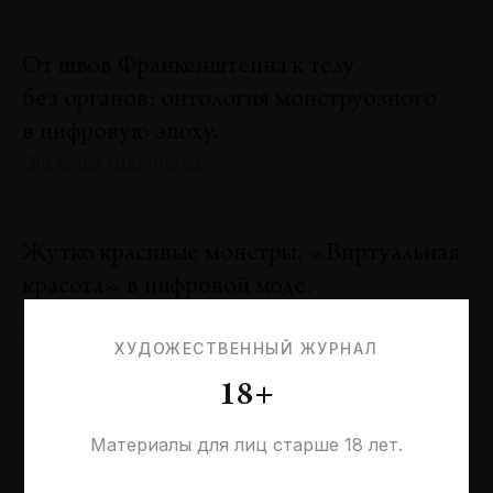
От швов Франкенштейна к телу
без органов: онтология монструозного
в цифровую эпоху.
Эльмира Шарипова
№131 · 2025 · СИТУАЦИИ
Жутко красивые монстры. «Виртуальная
красота» в цифровой моде.
Оксана Пертель
№131 · 2025 · ТЕНДЕНЦИИ
ХУДОЖЕСТВЕННЫЙ ЖУРНАЛ
18+
Проблемы идентичности в море
необходимостей. Заметки к 20-летию
Материалы для лиц старше 18 лет.
галереи «Виктория»