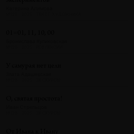
экспериментов
Катерина Алимова
№128 · 2025 · ТЕКСТ ХУДОЖНИКА
01=01, 11, 10, 00
Бронислава Куликовская
№128 · 2025 · РЕФЛЕКСИИ
У самурая нет цели
Злата Адашевская
№128 · 2025 · ЭКСКУРСЫ
О, святая простота!
Иван Стрельцов
№128 · 2025 · ЭКСКУРСЫ
От Ивана к Ивану