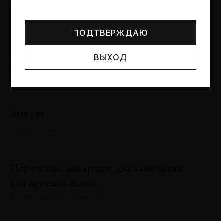
Могут упоминаться лица и организации, признанные
Сергей Баландин
иноагентами или нежелательными в РФ —
реестр
№131 · 2025 · ЮБИЛЕИ
Минюста
.
ПОДТВЕРЖДАЮ
Художник и зритель: «химия»
ВЫХОД
взаимодействия
Антон Ходько
№131 · 2025 · ВЫСТАВКИ
Абъект
Хэл Фостер
№131 · 2025 · ПУБЛИКАЦИИ
Переосмысляя архив: два замечания
для проекта атласа
Жорж Диди-Юберман
№130 · 2025