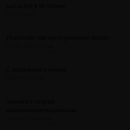
для детей и не только
Ален Бадью
№132 · 2025 · ЛИТЕРАТУРА
Искусство как претерпевание бытия
Ульяна Аввакумова
№132 · 2025 · СОБЫТИЯ
С щупальцей в голове
Сергей Гуськов
№131 · 2025
Заметки к теории
ксеносентиментальности
Николай Нахшунов
№131 · 2025 · РЕФЛЕКСИИ