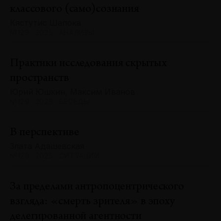
классового (само)сознания
Кястутис Шапока
№129 · 2025 · АНАЛИЗЫ
Практики исследования скрытых
пространств
Юрий Юшкин, Максим Иванов
№129 · 2025 · БЕСЕДЫ
В перспективе
Злата Адашевская
№129 · 2025 · СИТУАЦИИ
За пределами антропоцентрического
взгляда: «смерть зрителя» в эпоху
делегированной агентности