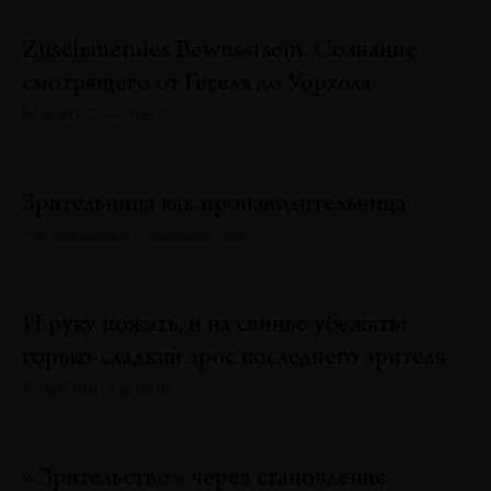
Zuschauendes Bewusstsein. Сознание
смотрящего от Гегеля до Уорхола
Марко Сенальди
№129 · 2025 · РЕФЛЕКСИИ
Зрительница как производительница
Бронислава Куликовская
№129 · 2025 · УМОЗРЕНИЯ
И руку пожать, и на свинье убежать:
горько-сладкий эрос последнего зрителя
Дмитрий Галкин
№129 · 2025 · ОБЗОРЫ
«Зрительство» через становление