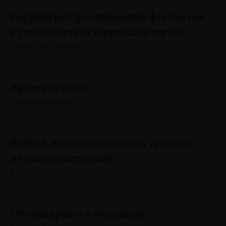
Рефрижератор остывающих фактов, или
в тихом омуте исторических чертей
Дмитрий Галкин
№130 · 2025 · РЕФЛЕКСИИ
Архив как поток
Вадим Захаров
№130 · 2025 · ОПЫТЫ
Войти в поток: музей между архивом
и гезамткунстверком
Борис Гройс
№130 · 2025 · ТЕОРИИ
От спецхранов к землянкам