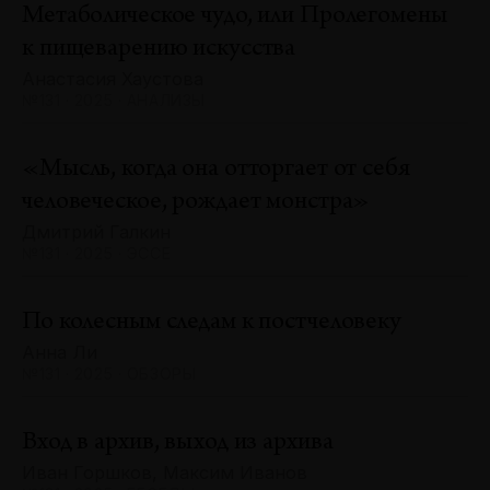
Метаболическое чудо, или Пролегомены
к пищеварению искусства
Анастасия Хаустова
№131 · 2025 · АНАЛИЗЫ
«Мысль, когда она отторгает от себя
человеческое, рождает монстра»
Дмитрий Галкин
№131 · 2025 · ЭССЕ
По колесным следам к постчеловеку
Анна Ли
№131 · 2025 · ОБЗОРЫ
Вход в архив, выход из архива
Иван Горшков, Максим Иванов