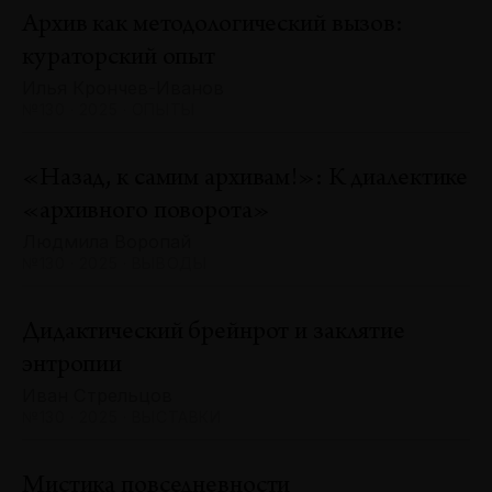
Архив как методологический вызов:
кураторский опыт
Илья Крончев-Иванов
№130 · 2025 · ОПЫТЫ
«Назад, к самим архивам!»: К диалектике
«архивного поворота»
Людмила Воропай
№130 · 2025 · ВЫВОДЫ
Дидактический брейнрот и заклятие
энтропии
Иван Стрельцов
№130 · 2025 · ВЫСТАВКИ
Мистика повседневности