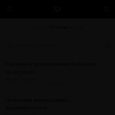
Выпуски
Статьи
Авторы
Год
Рубрика
Метки
Разговор о преемственности больше
не актуален!
Вадим Захаров
№133 · 2025 · ТЕКСТ ХУДОЖНИКА
Поколение вынужденных
индивидуалистов