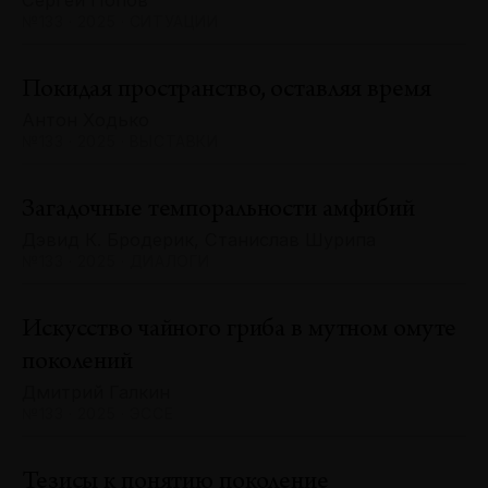
Сергей Попов
№133 · 2025 · СИТУАЦИИ
Покидая пространство, оставляя время
Антон Ходько
№133 · 2025 · ВЫСТАВКИ
Загадочные темпоральности амфибий
Дэвид К. Бродерик, Станислав Шурипа
№133 · 2025 · ДИАЛОГИ
Искусство чайного гриба в мутном омуте
поколений
Дмитрий Галкин
№133 · 2025 · ЭССЕ
Тезисы к понятию поколение