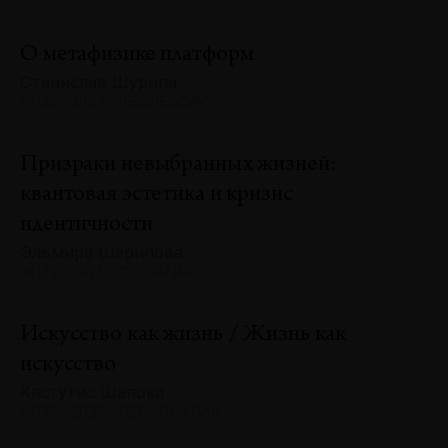
О метафизике платформ
Станислав Шурипа
№132 · 2025 · РЕФЛЕКСИИ
Призраки невыбранных жизней:
квантовая эстетика и кризис
идентичности
Эльмира Шарипова
№132 · 2025 · СОБЫТИЯ
Искусство как жизнь / Жизнь как
искусство
Кястутис Шапока
№132 · 2025 · ПЕРСОНАЛИИ