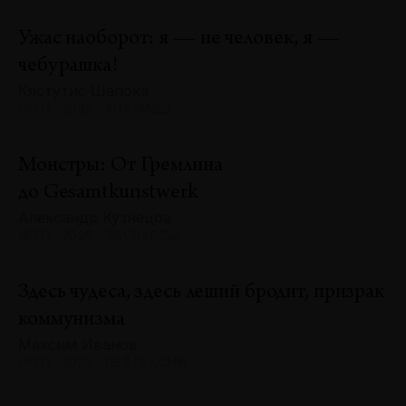
Ужас наоборот: я — не человек, я —
чебурашка!
Кястутис Шапока
№131 · 2025 · АНАЛИЗЫ
Монстры: От Гремлина
до Gesamtkunstwerk
Александр Кузнецов
№131 · 2025 · ЭКСКУРСЫ
Здесь чудеса, здесь леший бродит, призрак
коммунизма
Максим Иванов
№131 · 2025 · РЕФЛЕКСИИ