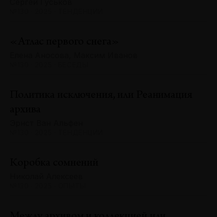
Сергей Гуськов
№130 · 2025 · ТЕНДЕНЦИИ
«Атлас первого снега»
Елена Аносова, Максим Иванов
№130 · 2025 · БЕСЕДЫ
Политика исключения, или Реанимация
архива
Эрнст Ван Альфен
№130 · 2025 · ТЕНДЕНЦИИ
Коробка сомнений
Николай Алексеев
№130 · 2025 · ОПЫТЫ
Между архивом и коллекцией или