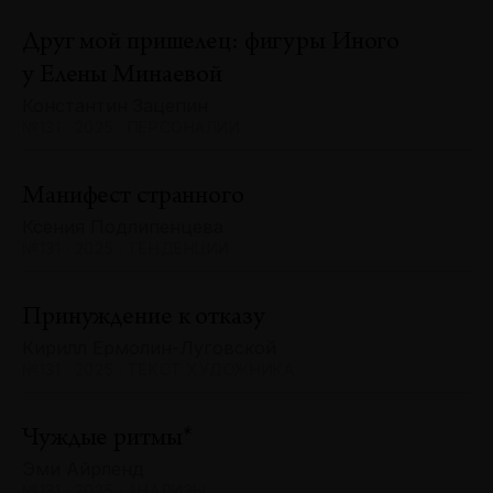
Друг мой пришелец: фигуры Иного
у Елены Минаевой
Константин Зацепин
№131 · 2025 · ПЕРСОНАЛИИ
Манифест странного
Ксения Подлипенцева
№131 · 2025 · ТЕНДЕНЦИИ
Принуждение к отказу
Кирилл Ермолин-Луговской
№131 · 2025 · ТЕКСТ ХУДОЖНИКА
Чуждые ритмы*
Эми Айрленд
№131 · 2025 · АНАЛИЗЫ