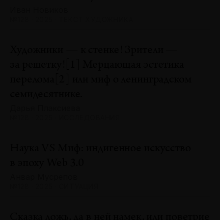
Иван Новиков
№128 · 2025 · ТЕКСТ ХУДОЖНИКА
Художники — к стенке! Зрители —
за решетку![1] Мерцающая эстетика
перелома[2] или миф о ленинградском
семидесятнике.
Дарья Плаксиева
№128 · 2025 · ИССЛЕДОВАНИЯ
Наука VS Миф: индигенное искусство
в эпоху Web 3.0
Анвар Мусрепов
№128 · 2025 · СИТУАЦИЯ
Сказка ложь, да в ней намек, или поветрие