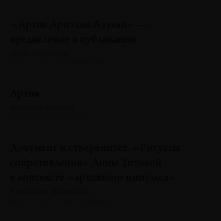
«Архив Ариэллы Азулай» —
предисловие к публикации.
Иван Новиков
№130 · 2025 · ПРЕАМБУЛЫ
Архив
Ариэлла Азулай
№130 · 2025 · АНАЛИЗ
Документ и суверенитет. «Ритуалы
сопротивления» Анны Титовой
в контексте «архивного импульса»
Валентин Дьяконов
№130 · 2025 · ПЕРСОНАЛИИ