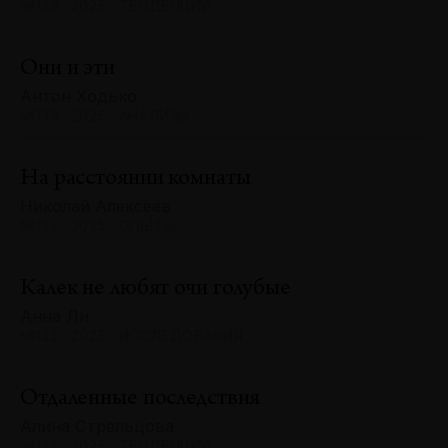
№133 · 2025 · ТЕНДЕНЦИИ
Они и эти
Антон Ходько
№133 · 2025 · АНАЛИЗЫ
На расстоянии комнаты
Николай Алексеев
№133 · 2025 · ОПЫТЫ
Калек не любят очи голубые
Анна Ли
№132 · 2025 · ИССЛЕДОВАНИЯ
Отдаленные последствия
Алина Стрельцова
№132 · 2025 · ТЕНДЕНЦИИ