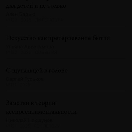
для детей и не только
Ален Бадью
№132 · 2025 · ЛИТЕРАТУРА
Искусство как претерпевание бытия
Ульяна Аввакумова
№132 · 2025 · СОБЫТИЯ
С щупальцей в голове
Сергей Гуськов
№131 · 2025
Заметки к теории
ксеносентиментальности
Николай Нахшунов
№131 · 2025 · РЕФЛЕКСИИ