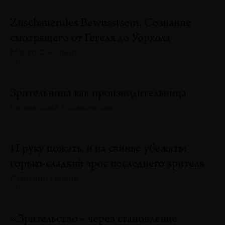
Zuschauendes Bewusstsein. Сознание
смотрящего от Гегеля до Уорхола
Марко Сенальди
№129 · 2025 · РЕФЛЕКСИИ
Зрительница как производительница
Бронислава Куликовская
№129 · 2025 · УМОЗРЕНИЯ
И руку пожать, и на свинье убежать:
горько-сладкий эрос последнего зрителя
Дмитрий Галкин
№129 · 2025 · ОБЗОРЫ
«Зрительство» через становление