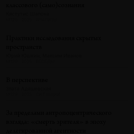
классового (само)сознания
Кястутис Шапока
№129 · 2025 · АНАЛИЗЫ
Практики исследования скрытых
пространств
Юрий Юшкин, Максим Иванов
№129 · 2025 · БЕСЕДЫ
В перспективе
Злата Адашевская
№129 · 2025 · СИТУАЦИИ
За пределами антропоцентрического
взгляда: «смерть зрителя» в эпоху
делегированной агентности