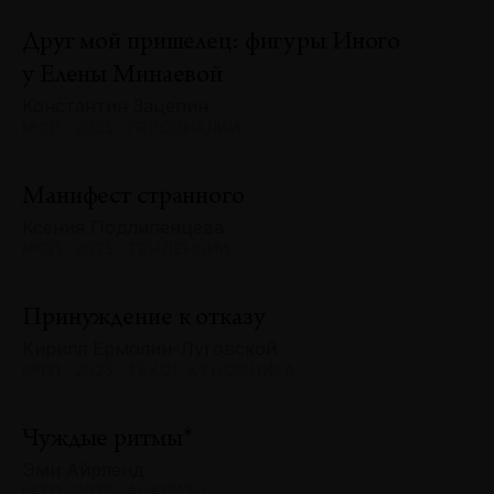
Друг мой пришелец: фигуры Иного
у Елены Минаевой
Константин Зацепин
№131 · 2025 · ПЕРСОНАЛИИ
Манифест странного
Ксения Подлипенцева
№131 · 2025 · ТЕНДЕНЦИИ
Принуждение к отказу
Кирилл Ермолин-Луговской
№131 · 2025 · ТЕКСТ ХУДОЖНИКА
Чуждые ритмы*
Эми Айрленд
№131 · 2025 · АНАЛИЗЫ