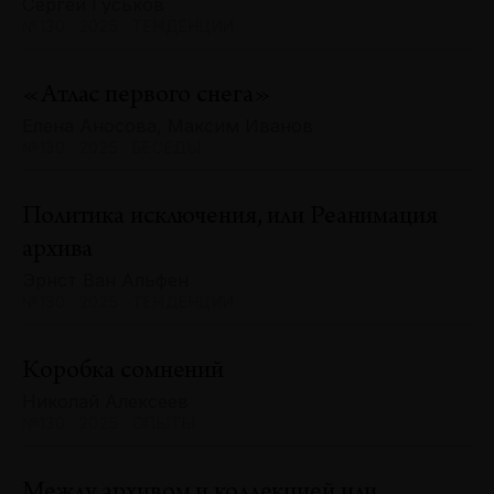
Сергей Гуськов
№130 · 2025 · ТЕНДЕНЦИИ
«Атлас первого снега»
Елена Аносова, Максим Иванов
№130 · 2025 · БЕСЕДЫ
Политика исключения, или Реанимация
архива
Эрнст Ван Альфен
№130 · 2025 · ТЕНДЕНЦИИ
Коробка сомнений
Николай Алексеев
№130 · 2025 · ОПЫТЫ
Между архивом и коллекцией или