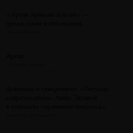
«Архив Ариэллы Азулай» —
предисловие к публикации.
Иван Новиков
№130 · 2025 · ПРЕАМБУЛЫ
Архив
Ариэлла Азулай
№130 · 2025 · АНАЛИЗ
Документ и суверенитет. «Ритуалы
сопротивления» Анны Титовой
в контексте «архивного импульса»
Валентин Дьяконов
№130 · 2025 · ПЕРСОНАЛИИ