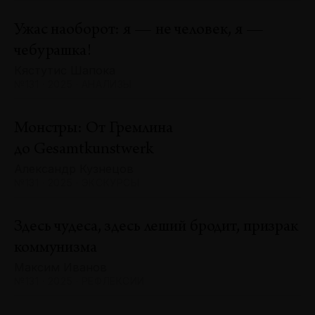
Ужас наоборот: я — не человек, я —
чебурашка!
Кястутис Шапока
№131 · 2025 · АНАЛИЗЫ
Монстры: От Гремлина
до Gesamtkunstwerk
Александр Кузнецов
№131 · 2025 · ЭКСКУРСЫ
Здесь чудеса, здесь леший бродит, призрак
коммунизма
Максим Иванов
№131 · 2025 · РЕФЛЕКСИИ