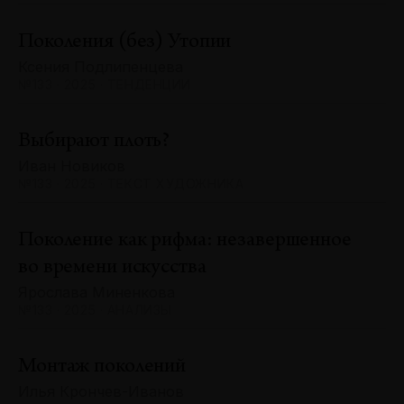
Поколения (без) Утопии
Ксения Подлипенцева
№133 · 2025 · ТЕНДЕНЦИИ
Выбирают плоть?
Иван Новиков
№133 · 2025 · ТЕКСТ ХУДОЖНИКА
Поколение как рифма: незавершенное
во времени искусства
Ярослава Миненкова
№133 · 2025 · АНАЛИЗЫ
Монтаж поколений
Илья Крончев-Иванов