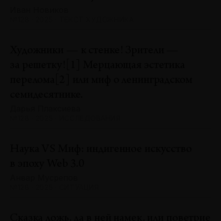
Иван Новиков
№128 · 2025 · ТЕКСТ ХУДОЖНИКА
Художники — к стенке! Зрители —
за решетку![1] Мерцающая эстетика
перелома[2] или миф о ленинградском
семидесятнике.
Дарья Плаксиева
№128 · 2025 · ИССЛЕДОВАНИЯ
Наука VS Миф: индигенное искусство
в эпоху Web 3.0
Анвар Мусрепов
№128 · 2025 · СИТУАЦИЯ
Сказка ложь, да в ней намек, или поветрие