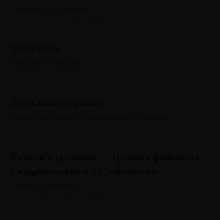
Эльмира Шарипова
№129 · 2025 · ТЕНДЕНЦИИ
TempleOS
Наталья Серкова
№129 · 2025 · АНАЛИЗЫ
Здесь было зеркало
Мария Калинина, Александра Сухарева
№129 · 2025 · БЕСЕДЫ
Феномен границы — граница феномена.
Свидетельство о «Соавторах»
Роман Шалганов
№129 · 2025 · ПЕРСОНАЛИИ