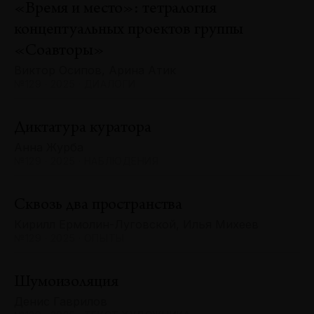
«Время и место»: тетралогия
концептуальных проектов группы
«Соавторы»
Виктор Осипов, Арина Атик
№129 · 2025 · ДИАЛОГИ
Диктатура куратора
Анна Журба
№129 · 2025 · НАБЛЮДЕНИЯ
Сквозь два пространства
Кирилл Ермолин-Луговской, Илья Михеев
№129 · 2025 · ОПЫТЫ
Шумоизоляция
Денис Гаврилов