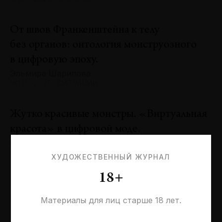
От швов Франкенштейна к телу
без органов: онтология монструозного
в цифровую эпоху.
Эльмира Шарипова
№131 · 2025 · СИТУАЦИИ
Жутко красивые монстры. «Виртуальная
красота» в цифровой моде.
Оксана Пертель
№131 · 2025 · ТЕНДЕНЦИИ
ХУДОЖЕСТВЕННЫЙ ЖУРНАЛ
18+
Проблемы идентичности в море
необходимостей. Заметки к 20-летию
Материалы для лиц старше 18 лет.
галереи «Виктория»