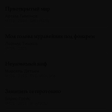
Приоткрытый мир
Артём Тимонов
№129 · 2025 · БИЕННАЛЕ
Моя голова муравейник под фонарем
Леонид Тишков
№128 · 2025
Неуловимый миф
Марсель Детьен
№128 · 2025 · ПУБЛИКАЦИИ
Защитить гетеротопию
Борис Гройс
№128 · 2025 · АНАЛИЗЫ