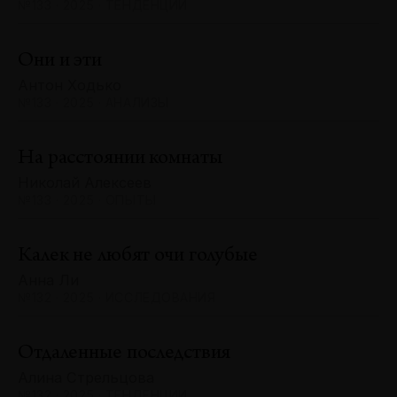
№133 · 2025 · ТЕНДЕНЦИИ
Они и эти
Антон Ходько
№133 · 2025 · АНАЛИЗЫ
На расстоянии комнаты
Николай Алексеев
№133 · 2025 · ОПЫТЫ
Калек не любят очи голубые
Анна Ли
№132 · 2025 · ИССЛЕДОВАНИЯ
Отдаленные последствия
Алина Стрельцова
№132 · 2025 · ТЕНДЕНЦИИ