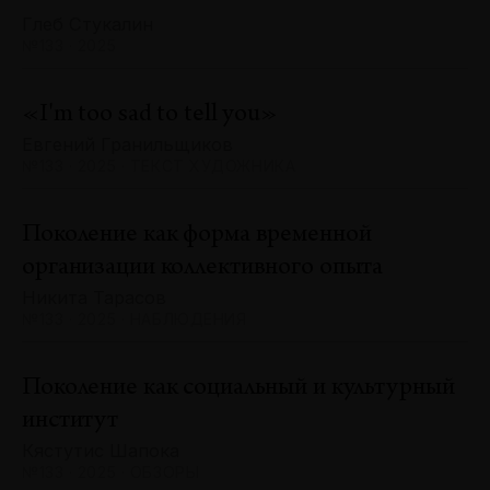
Глеб Стукалин
№133 · 2025
«I'm too sad to tell you»
Евгений Гранильщиков
№133 · 2025 · ТЕКСТ ХУДОЖНИКА
Поколение как форма временной
организации коллективного опыта
Никита Тарасов
№133 · 2025 · НАБЛЮДЕНИЯ
Поколение как социальный и культурный
институт
Кястутис Шапока
№133 · 2025 · ОБЗОРЫ