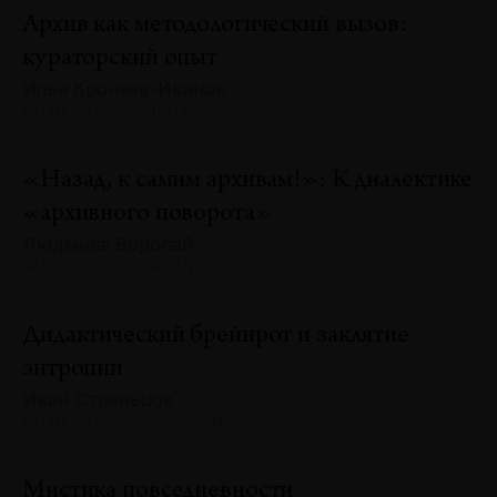
Архив как методологический вызов:
кураторский опыт
Илья Крончев-Иванов
№130 · 2025 · ОПЫТЫ
«Назад, к самим архивам!»: К диалектике
«архивного поворота»
Людмила Воропай
№130 · 2025 · ВЫВОДЫ
Дидактический брейнрот и заклятие
энтропии
Иван Стрельцов
№130 · 2025 · ВЫСТАВКИ
Мистика повседневности