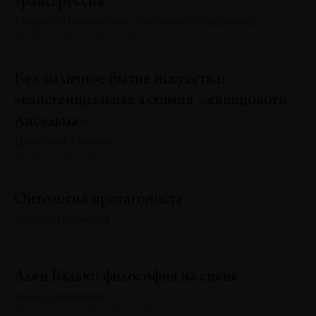
трансгрессия
Марыся Пророкова, Наталия Стороженко
№132 · 2025 · СОБЫТИЯ
Без-наличное бытие искусства:
экзистенциальная алхимия «свинцового
Ансельма»
Дмитрий Галкин
№132 · 2025 · ЭССЕ
Онтология протагониста
Иван Стрельцов
№132 · 2025 · АНАЛИЗЫ
Ален Бадью: философия на сцене
Анна Шувалова
№132 · 2025 · ПУБЛИКАЦИИ