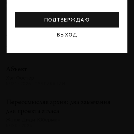
Могут упоминаться лица и организации, признанные
Сергей Баландин
иноагентами или нежелательными в РФ —
реестр
№131 · 2025 · ЮБИЛЕИ
Минюста
.
ПОДТВЕРЖДАЮ
Художник и зритель: «химия»
ВЫХОД
взаимодействия
Антон Ходько
№131 · 2025 · ВЫСТАВКИ
Абъект
Хэл Фостер
№131 · 2025 · ПУБЛИКАЦИИ
Переосмысляя архив: два замечания
для проекта атласа
Жорж Диди-Юберман
№130 · 2025