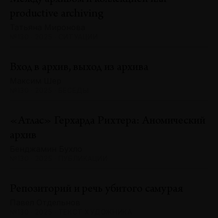
productive archiving
Татьяна Миронова
№130 · 2025 · СИТУАЦИИ
Вход в архив, выход из архива
Максим Шер
№130 · 2025 · БЕСЕДЫ
«Атлас» Герхарда Рихтера: Аномический
архив
Бенджамин Бухло
№130 · 2025 · ПУБЛИКАЦИИ
Репозиторий и речь убитого самурая
Павел Отдельнов
№130 · 2025 · ТЕКСТ ХУДОЖНИКА