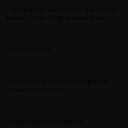
Рефрижератор остывающих фактов, или
в тихом омуте исторических чертей
Дмитрий Галкин
№130 · 2025 · РЕФЛЕКСИИ
Архив как поток
Вадим Захаров
№130 · 2025 · ОПЫТЫ
Войти в поток: музей между архивом
и гезамткунстверком
Борис Гройс
№130 · 2025 · ТЕОРИИ
От спецхранов к землянкам