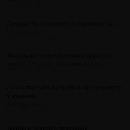
Сергей Попов
№133 · 2025 · СИТУАЦИИ
Покидая пространство, оставляя время
Антон Ходько
№133 · 2025 · ВЫСТАВКИ
Загадочные темпоральности амфибий
Дэвид К. Бродерик, Станислав Шурипа
№133 · 2025 · ДИАЛОГИ
Искусство чайного гриба в мутном омуте
поколений
Дмитрий Галкин
№133 · 2025 · ЭССЕ
Тезисы к понятию поколение