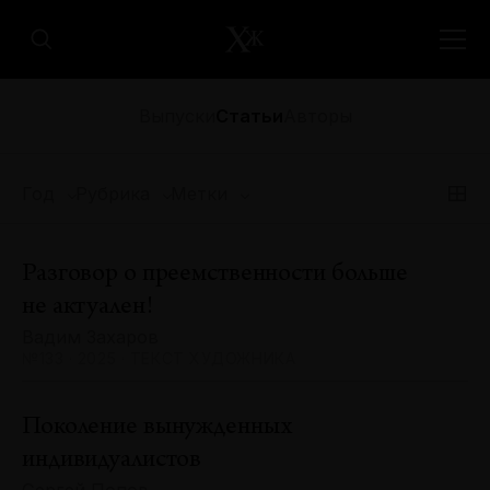
Выпуски
Статьи
Авторы
Год
Рубрика
Метки
Разговор о преемственности больше
не актуален!
Вадим Захаров
№133 · 2025 · ТЕКСТ ХУДОЖНИКА
Поколение вынужденных
индивидуалистов