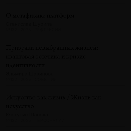
О метафизике платформ
Станислав Шурипа
№132 · 2025 · РЕФЛЕКСИИ
Призраки невыбранных жизней:
квантовая эстетика и кризис
идентичности
Эльмира Шарипова
№132 · 2025 · СОБЫТИЯ
Искусство как жизнь / Жизнь как
искусство
Кястутис Шапока
№132 · 2025 · ПЕРСОНАЛИИ