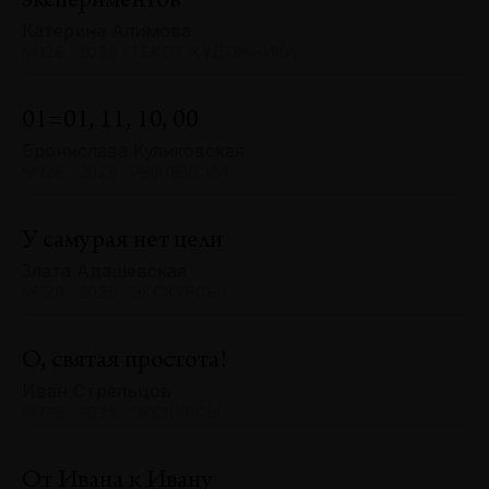
экспериментов
Катерина Алимова
№128 · 2025 · ТЕКСТ ХУДОЖНИКА
01=01, 11, 10, 00
Бронислава Куликовская
№128 · 2025 · РЕФЛЕКСИИ
У самурая нет цели
Злата Адашевская
№128 · 2025 · ЭКСКУРСЫ
О, святая простота!
Иван Стрельцов
№128 · 2025 · ЭКСКУРСЫ
От Ивана к Ивану