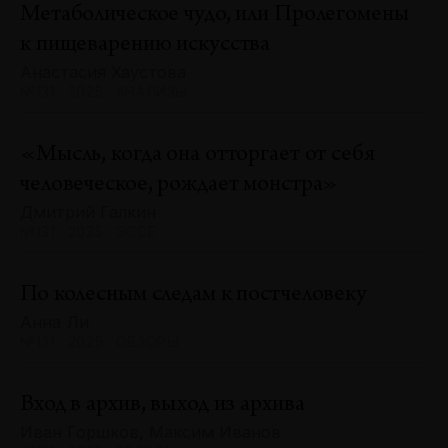
Метаболическое чудо, или Пролегомены
к пищеварению искусства
Анастасия Хаустова
№131 · 2025 · АНАЛИЗЫ
«Мысль, когда она отторгает от себя
человеческое, рождает монстра»
Дмитрий Галкин
№131 · 2025 · ЭССЕ
По колесным следам к постчеловеку
Анна Ли
№131 · 2025 · ОБЗОРЫ
Вход в архив, выход из архива
Иван Горшков, Максим Иванов