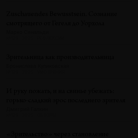
Zuschauendes Bewusstsein. Сознание
смотрящего от Гегеля до Уорхола
Марко Сенальди
№129 · 2025 · РЕФЛЕКСИИ
Зрительница как производительница
Бронислава Куликовская
№129 · 2025 · УМОЗРЕНИЯ
И руку пожать, и на свинье убежать:
горько-сладкий эрос последнего зрителя
Дмитрий Галкин
№129 · 2025 · ОБЗОРЫ
«Зрительство» через становление