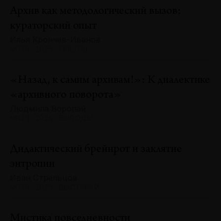
Архив как методологический вызов:
кураторский опыт
Илья Крончев-Иванов
№130 · 2025 · ОПЫТЫ
«Назад, к самим архивам!»: К диалектике
«архивного поворота»
Людмила Воропай
№130 · 2025 · ВЫВОДЫ
Дидактический брейнрот и заклятие
энтропии
Иван Стрельцов
№130 · 2025 · ВЫСТАВКИ
Мистика повседневности