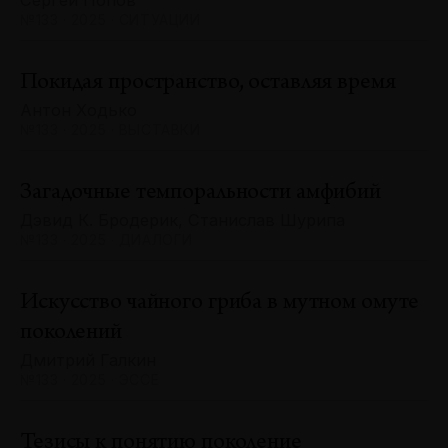
Сергей Попов
№133 · 2025 · СИТУАЦИИ
Покидая пространство, оставляя время
Антон Ходько
№133 · 2025 · ВЫСТАВКИ
Загадочные темпоральности амфибий
Дэвид К. Бродерик, Станислав Шурипа
№133 · 2025 · ДИАЛОГИ
Искусство чайного гриба в мутном омуте
поколений
Дмитрий Галкин
№133 · 2025 · ЭССЕ
Тезисы к понятию поколение