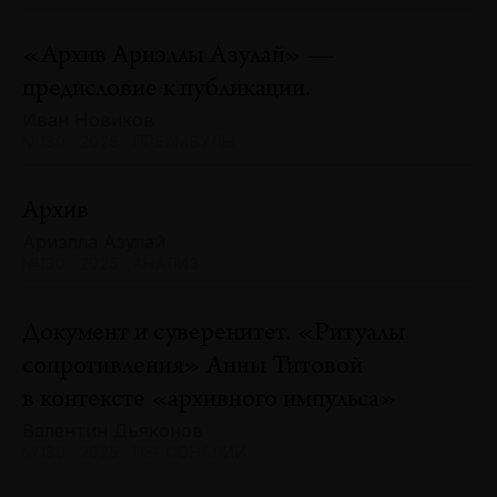
«Архив Ариэллы Азулай» —
предисловие к публикации.
Иван Новиков
№130 · 2025 · ПРЕАМБУЛЫ
Архив
Ариэлла Азулай
№130 · 2025 · АНАЛИЗ
Документ и суверенитет. «Ритуалы
сопротивления» Анны Титовой
в контексте «архивного импульса»
Валентин Дьяконов
№130 · 2025 · ПЕРСОНАЛИИ