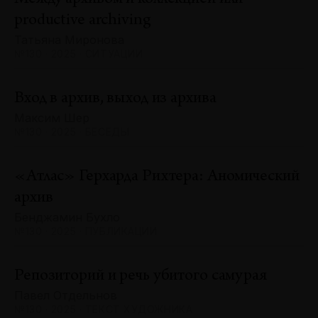
productive archiving
Татьяна Миронова
№130 · 2025 · СИТУАЦИИ
Вход в архив, выход из архива
Максим Шер
№130 · 2025 · БЕСЕДЫ
«Атлас» Герхарда Рихтера: Аномический
архив
Бенджамин Бухло
№130 · 2025 · ПУБЛИКАЦИИ
Репозиторий и речь убитого самурая
Павел Отдельнов
№130 · 2025 · ТЕКСТ ХУДОЖНИКА