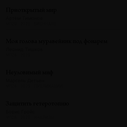
Приоткрытый мир
Артём Тимонов
№129 · 2025 · БИЕННАЛЕ
Моя голова муравейник под фонарем
Леонид Тишков
№128 · 2025
Неуловимый миф
Марсель Детьен
№128 · 2025 · ПУБЛИКАЦИИ
Защитить гетеротопию
Борис Гройс
№128 · 2025 · АНАЛИЗЫ