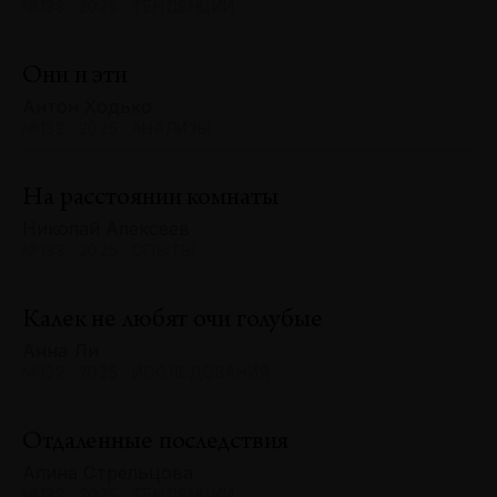
№133 · 2025 · ТЕНДЕНЦИИ
Они и эти
Антон Ходько
№133 · 2025 · АНАЛИЗЫ
На расстоянии комнаты
Николай Алексеев
№133 · 2025 · ОПЫТЫ
Калек не любят очи голубые
Анна Ли
№132 · 2025 · ИССЛЕДОВАНИЯ
Отдаленные последствия
Алина Стрельцова
№132 · 2025 · ТЕНДЕНЦИИ