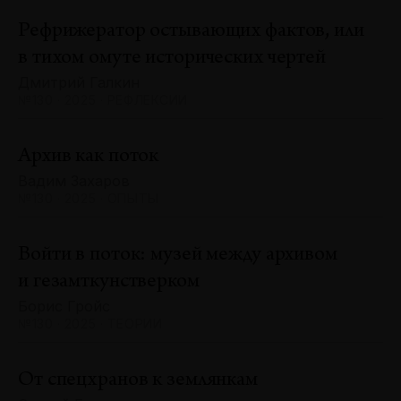
Рефрижератор остывающих фактов, или
в тихом омуте исторических чертей
Дмитрий Галкин
№130 · 2025 · РЕФЛЕКСИИ
Архив как поток
Вадим Захаров
№130 · 2025 · ОПЫТЫ
Войти в поток: музей между архивом
и гезамткунстверком
Борис Гройс
№130 · 2025 · ТЕОРИИ
От спецхранов к землянкам