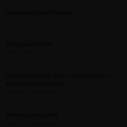
Поколения (без) Утопии
Ксения Подлипенцева
№133 · 2025 · ТЕНДЕНЦИИ
Выбирают плоть?
Иван Новиков
№133 · 2025 · ТЕКСТ ХУДОЖНИКА
Поколение как рифма: незавершенное
во времени искусства
Ярослава Миненкова
№133 · 2025 · АНАЛИЗЫ
Монтаж поколений
Илья Крончев-Иванов