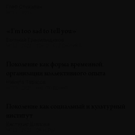
Глеб Стукалин
№133 · 2025
«I'm too sad to tell you»
Евгений Гранильщиков
№133 · 2025 · ТЕКСТ ХУДОЖНИКА
Поколение как форма временной
организации коллективного опыта
Никита Тарасов
№133 · 2025 · НАБЛЮДЕНИЯ
Поколение как социальный и культурный
институт
Кястутис Шапока
№133 · 2025 · ОБЗОРЫ