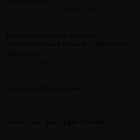
трансгрессия
Марыся Пророкова, Наталия Стороженко
№132 · 2025 · СОБЫТИЯ
Без-наличное бытие искусства:
экзистенциальная алхимия «свинцового
Ансельма»
Дмитрий Галкин
№132 · 2025 · ЭССЕ
Онтология протагониста
Иван Стрельцов
№132 · 2025 · АНАЛИЗЫ
Ален Бадью: философия на сцене
Анна Шувалова
№132 · 2025 · ПУБЛИКАЦИИ