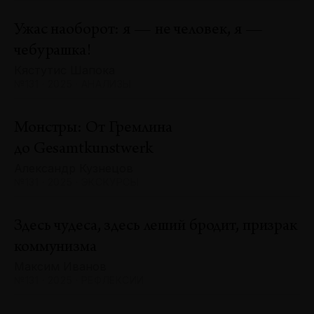
Ужас наоборот: я — не человек, я —
чебурашка!
Кястутис Шапока
№131 · 2025 · АНАЛИЗЫ
Монстры: От Гремлина
до Gesamtkunstwerk
Александр Кузнецов
№131 · 2025 · ЭКСКУРСЫ
Здесь чудеса, здесь леший бродит, призрак
коммунизма
Максим Иванов
№131 · 2025 · РЕФЛЕКСИИ