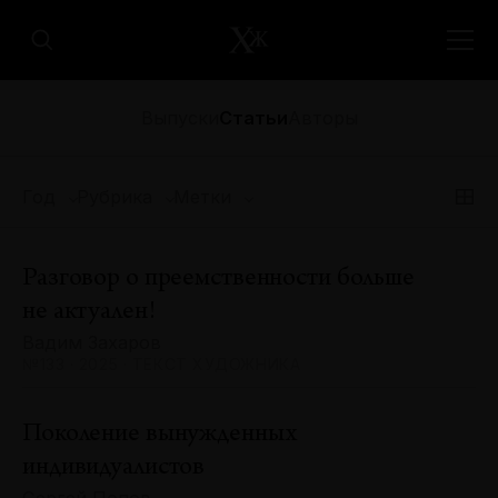
Выпуски
Статьи
Авторы
Год
Рубрика
Метки
Разговор о преемственности больше
не актуален!
Вадим Захаров
№133 · 2025 · ТЕКСТ ХУДОЖНИКА
Поколение вынужденных
индивидуалистов