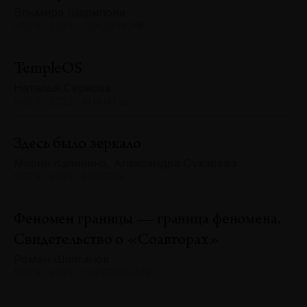
Эльмира Шарипова
№129 · 2025 · ТЕНДЕНЦИИ
TempleOS
Наталья Серкова
№129 · 2025 · АНАЛИЗЫ
Здесь было зеркало
Мария Калинина, Александра Сухарева
№129 · 2025 · БЕСЕДЫ
Феномен границы — граница феномена.
Свидетельство о «Соавторах»
Роман Шалганов
№129 · 2025 · ПЕРСОНАЛИИ