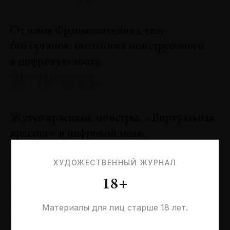
От швов Франкенштейна к телу
без органов: онтология монструозного
в цифровую эпоху.
Эльмира Шарипова
№131 · 2025 · СИТУАЦИИ
Жутко красивые монстры. «Виртуальная
красота» в цифровой моде.
Оксана Пертель
№131 · 2025 · ТЕНДЕНЦИИ
ХУДОЖЕСТВЕННЫЙ ЖУРНАЛ
18+
Проблемы идентичности в море
необходимостей. Заметки к 20-летию
Материалы для лиц старше 18 лет.
галереи «Виктория»