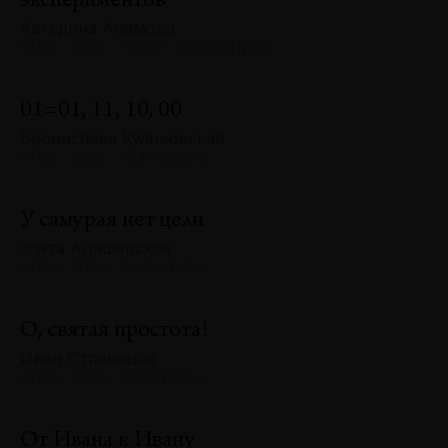
экспериментов
Катерина Алимова
№128 · 2025 · ТЕКСТ ХУДОЖНИКА
01=01, 11, 10, 00
Бронислава Куликовская
№128 · 2025 · РЕФЛЕКСИИ
У самурая нет цели
Злата Адашевская
№128 · 2025 · ЭКСКУРСЫ
О, святая простота!
Иван Стрельцов
№128 · 2025 · ЭКСКУРСЫ
От Ивана к Ивану