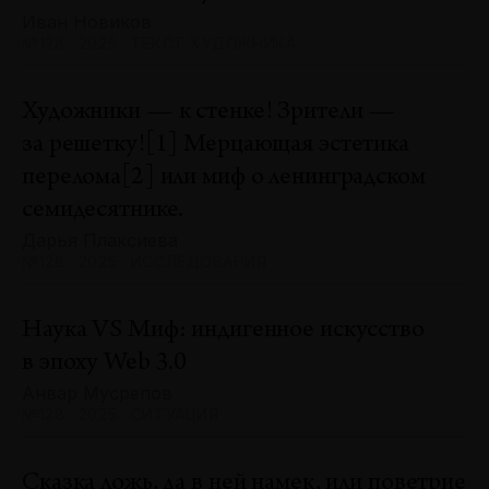
Иван Новиков
№128 · 2025 · ТЕКСТ ХУДОЖНИКА
Художники — к стенке! Зрители —
за решетку![1] Мерцающая эстетика
перелома[2] или миф о ленинградском
семидесятнике.
Дарья Плаксиева
№128 · 2025 · ИССЛЕДОВАНИЯ
Наука VS Миф: индигенное искусство
в эпоху Web 3.0
Анвар Мусрепов
№128 · 2025 · СИТУАЦИЯ
Сказка ложь, да в ней намек, или поветрие