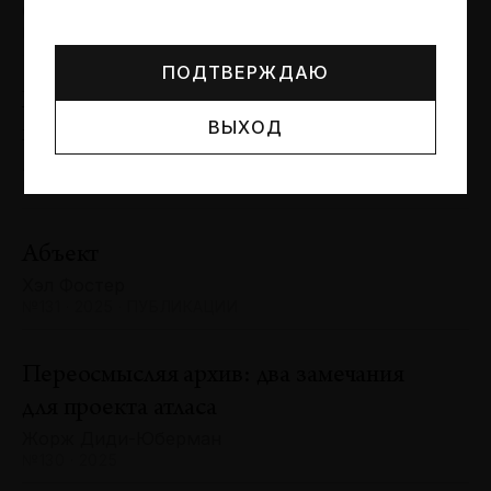
Могут упоминаться лица и организации, признанные
Сергей Баландин
иноагентами или нежелательными в РФ —
реестр
№131 · 2025 · ЮБИЛЕИ
Минюста
.
ПОДТВЕРЖДАЮ
Художник и зритель: «химия»
ВЫХОД
взаимодействия
Антон Ходько
№131 · 2025 · ВЫСТАВКИ
Абъект
Хэл Фостер
№131 · 2025 · ПУБЛИКАЦИИ
Переосмысляя архив: два замечания
для проекта атласа
Жорж Диди-Юберман
№130 · 2025