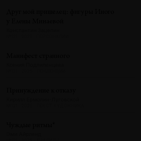
Друг мой пришелец: фигуры Иного
у Елены Минаевой
Константин Зацепин
№131 · 2025 · ПЕРСОНАЛИИ
Манифест странного
Ксения Подлипенцева
№131 · 2025 · ТЕНДЕНЦИИ
Принуждение к отказу
Кирилл Ермолин-Луговской
№131 · 2025 · ТЕКСТ ХУДОЖНИКА
Чуждые ритмы*
Эми Айрленд
№131 · 2025 · АНАЛИЗЫ