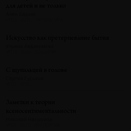
для детей и не только
Ален Бадью
№132 · 2025 · ЛИТЕРАТУРА
Искусство как претерпевание бытия
Ульяна Аввакумова
№132 · 2025 · СОБЫТИЯ
С щупальцей в голове
Сергей Гуськов
№131 · 2025
Заметки к теории
ксеносентиментальности
Николай Нахшунов
№131 · 2025 · РЕФЛЕКСИИ