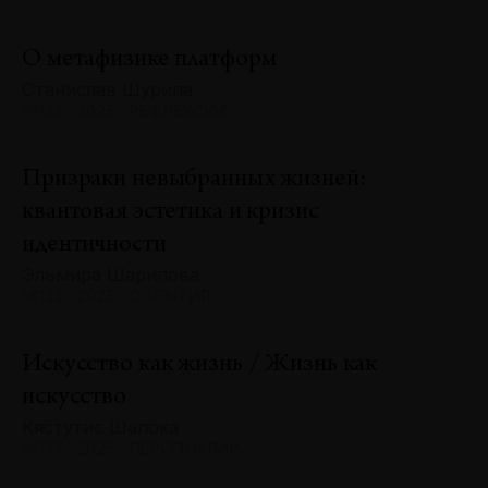
О метафизике платформ
Станислав Шурипа
№132 · 2025 · РЕФЛЕКСИИ
Призраки невыбранных жизней:
квантовая эстетика и кризис
идентичности
Эльмира Шарипова
№132 · 2025 · СОБЫТИЯ
Искусство как жизнь / Жизнь как
искусство
Кястутис Шапока
№132 · 2025 · ПЕРСОНАЛИИ