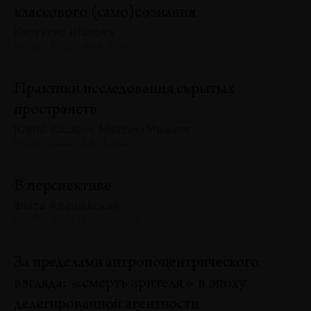
классового (само)сознания
Кястутис Шапока
№129 · 2025 · АНАЛИЗЫ
Практики исследования скрытых
пространств
Юрий Юшкин, Максим Иванов
№129 · 2025 · БЕСЕДЫ
В перспективе
Злата Адашевская
№129 · 2025 · СИТУАЦИИ
За пределами антропоцентрического
взгляда: «смерть зрителя» в эпоху
делегированной агентности