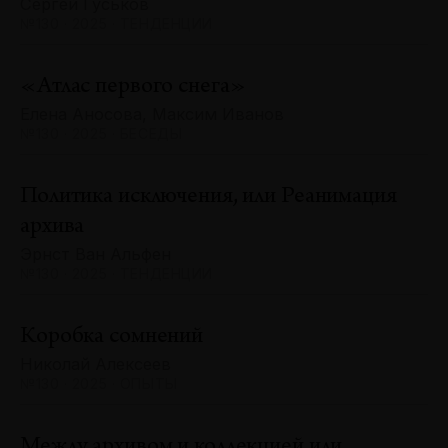
Сергей Гуськов
№130 · 2025 · ТЕНДЕНЦИИ
«Атлас первого снега»
Елена Аносова, Максим Иванов
№130 · 2025 · БЕСЕДЫ
Политика исключения, или Реанимация
архива
Эрнст Ван Альфен
№130 · 2025 · ТЕНДЕНЦИИ
Коробка сомнений
Николай Алексеев
№130 · 2025 · ОПЫТЫ
Между архивом и коллекцией или