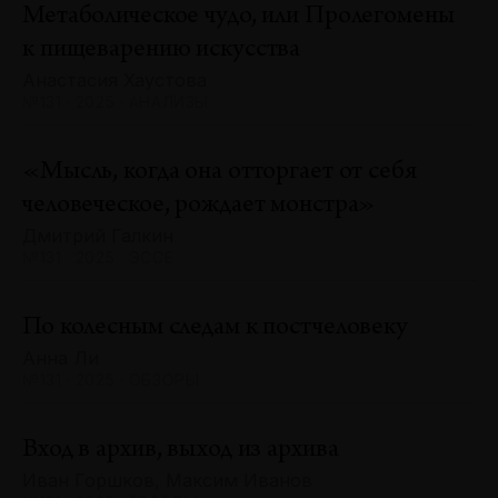
Метаболическое чудо, или Пролегомены
к пищеварению искусства
Анастасия Хаустова
№131 · 2025 · АНАЛИЗЫ
«Мысль, когда она отторгает от себя
человеческое, рождает монстра»
Дмитрий Галкин
№131 · 2025 · ЭССЕ
По колесным следам к постчеловеку
Анна Ли
№131 · 2025 · ОБЗОРЫ
Вход в архив, выход из архива
Иван Горшков, Максим Иванов