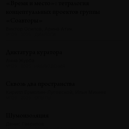
«Время и место»: тетралогия
концептуальных проектов группы
«Соавторы»
Виктор Осипов, Арина Атик
№129 · 2025 · ДИАЛОГИ
Диктатура куратора
Анна Журба
№129 · 2025 · НАБЛЮДЕНИЯ
Сквозь два пространства
Кирилл Ермолин-Луговской, Илья Михеев
№129 · 2025 · ОПЫТЫ
Шумоизоляция
Денис Гаврилов