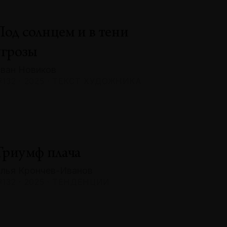
Под солнцем и в тени
угрозы
ван Новиков
132 · 2025 · ТЕКСТ ХУДОЖНИКА
Триумф плача
лья Крончев-Иванов
132 · 2025 · ТЕНДЕНЦИИ