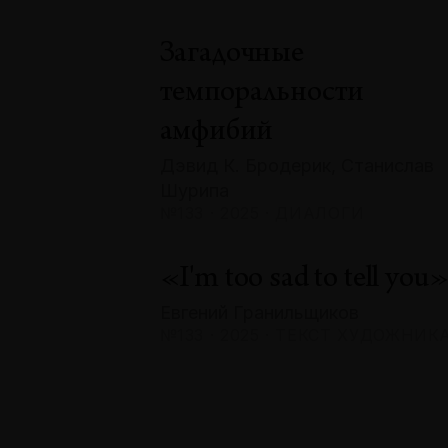
Загадочные
темпоральности
амфибий
Дэвид К. Бродерик, Станислав
Шурипа
№133 · 2025 · ДИАЛОГИ
«I'm too sad to tell you
Евгений Гранильщиков
№133 · 2025 · ТЕКСТ ХУДОЖНИК