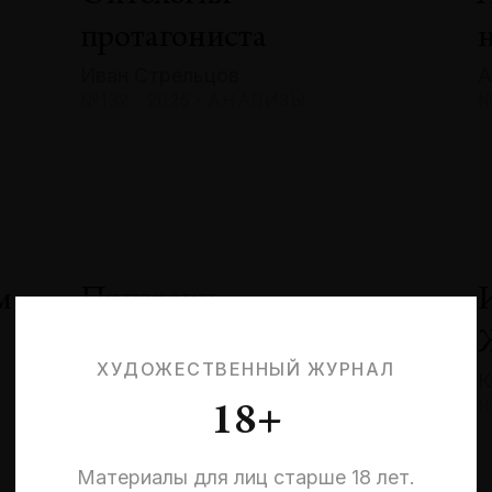
протагониста
Иван Стрельцов
А
№132 · 2025 · АНАЛИЗЫ
№
м
Призраки
невыбранных жизней:
ХУДОЖЕСТВЕННЫЙ ЖУРНАЛ
К
квантовая эстетика
№
18+
и кризис идентичности
Эльмира Шарипова
Материалы для лиц старше 18 лет.
№132 · 2025 · СОБЫТИЯ