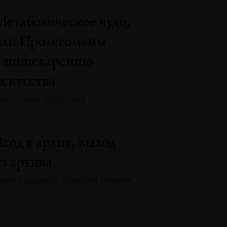
Метаболическое чудо,
или Пролегомены
к пищеварению
искусства
настасия Хаустова
131 · 2025 · АНАЛИЗЫ
ход в архив, выход
з архива
ван Горшков, Максим Иванов
131 · 2025 · БЕСЕДЫ