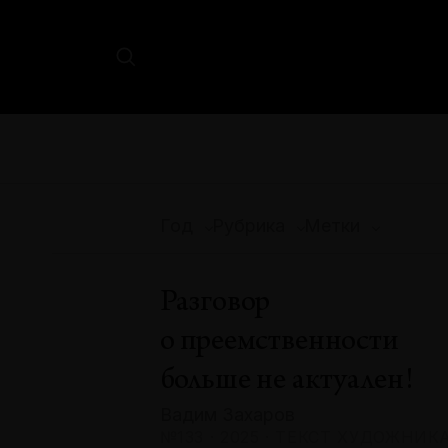
Год
Рубрика
Метки
Разговор
о преемственности
больше не актуален!
Вадим Захаров
№133 · 2025 · ТЕКСТ ХУДОЖНИК