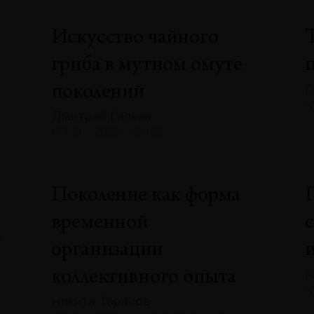
Искусство чайного
гриба в мутном омуте
Г
поколений
№
Дмитрий Галкин
№133 · 2025 · ЭССЕ
»
Поколение как форма
временной
А
организации
К
коллективного опыта
№
Никита Тарасов