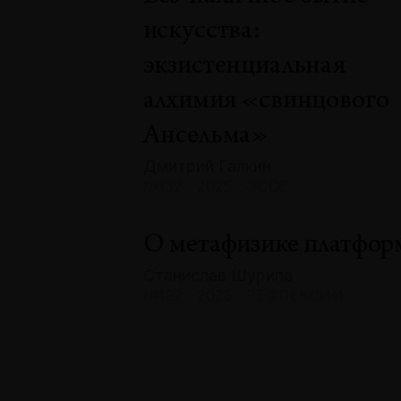
искусства:
экзистенциальная
алхимия «свинцового
Ансельма»
Дмитрий Галкин
№132 · 2025 · ЭССЕ
О метафизике платфор
Станислав Шурипа
№132 · 2025 · РЕФЛЕКСИИ