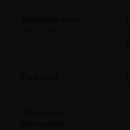
№133 · 2025 · НАБЛЮДЕНИЯ
Выбирают плоть?
Иван Новиков
№133 · 2025 · ТЕКСТ ХУДОЖНИКА
Я
№
Они и эти
Антон Ходько
Н
№133 · 2025 · АНАЛИЗЫ
№
Отдаленные
Г
последствия
№