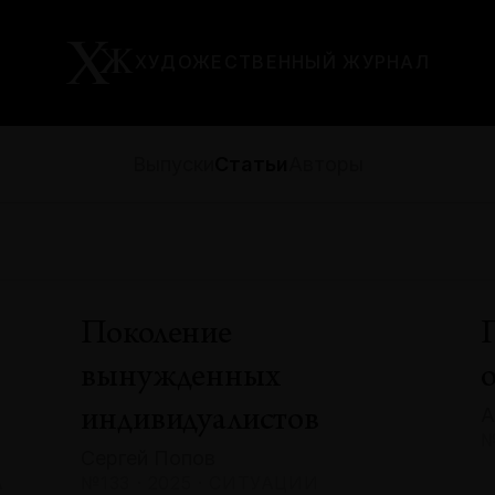
ХУДОЖЕСТВЕННЫЙ ЖУРНАЛ
Выпуски
Статьи
Авторы
Поколение
вынужденных
А
индивидуалистов
№
Сергей Попов
А
№133 · 2025 · СИТУАЦИИ