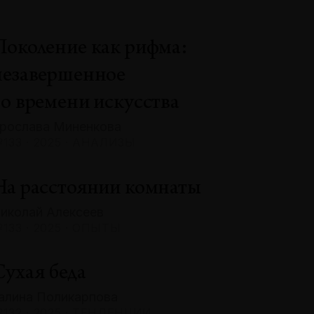
Поколение как рифма:
незавершенное
во времени искусства
рослава Миненкова
133 · 2025 · АНАЛИЗЫ
На расстоянии комнаты
иколай Алексеев
133 · 2025 · ОПЫТЫ
Сухая беда
алина Поликарпова
132 · 2025 · ТЕНДЕНЦИИ