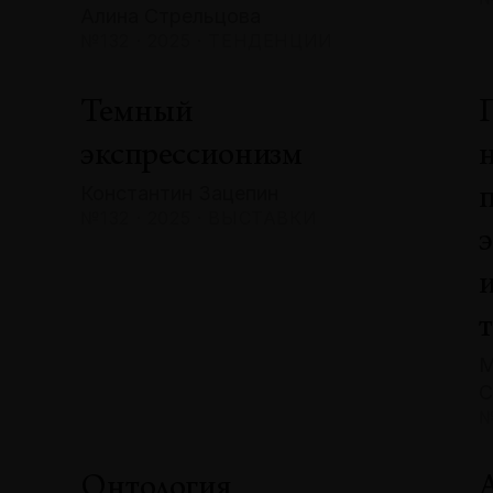
Алина Стрельцова
№132 · 2025 · ТЕНДЕНЦИИ
Темный
экспрессионизм
Константин Зацепин
№132 · 2025 · ВЫСТАВКИ
М
С
№
Онтология