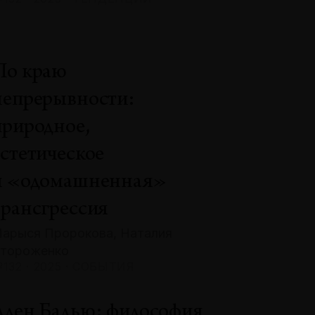
По краю
непрерывности:
природное,
эстетическое
и «одомашненная»
трансгрессия
арыся Пророкова, Наталия
тороженко
132 · 2025 · СОБЫТИЯ
Ален Бадью: философия