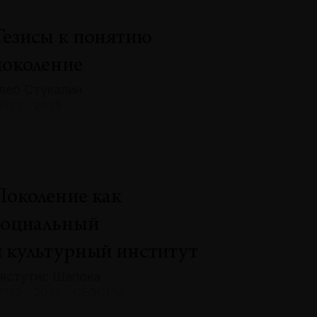
Тезисы к понятию
поколение
леб Стукалин
133 · 2025
Поколение как
социальный
и культурный институт
ястутис Шапока
133 · 2025 · ОБЗОРЫ