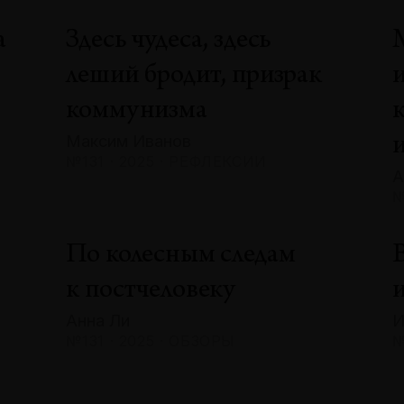
а
Здесь чудеса, здесь
леший бродит, призрак
коммунизма
Максим Иванов
№131 · 2025 · РЕФЛЕКСИИ
А
№
По колесным следам
В
к постчеловеку
и
Анна Ли
И
№131 · 2025 · ОБЗОРЫ
№