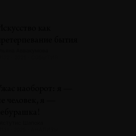
Искусство как
претерпевание бытия
льяна Аввакумова
132 · 2025 · СОБЫТИЯ
Ужас наоборот: я —
не человек, я —
чебурашка!
ястутис Шапока
131 · 2025 · АНАЛИЗЫ