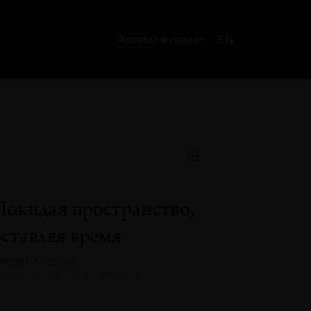
EN
Архив
О журнале
Покидая пространство,
оставляя время
нтон Ходько
133 · 2025 · ВЫСТАВКИ