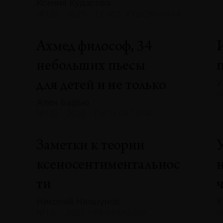
Ксения Кудасова
№132 · 2025 · ТЕКСТ ХУДОЖНИКА
Ахмед философ, 34
небольших пьесы
А
У
для детей и не только
№
Ален Бадью
№132 · 2025 · ЛИТЕРАТУРА
Заметки к теории
ксеносентиментальнос
ти
Николай Нахшунов
К
№131 · 2025 · РЕФЛЕКСИИ
№