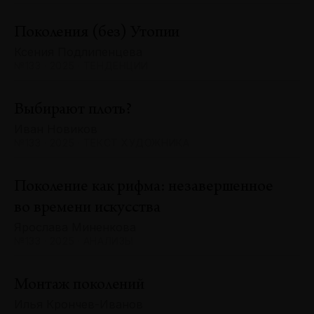
Поколения (без) Утопии
Ксения Подлипенцева
№133 · 2025 · ТЕНДЕНЦИИ
Выбирают плоть?
Иван Новиков
№133 · 2025 · ТЕКСТ ХУДОЖНИКА
Поколение как рифма: незавершенное
во времени искусства
Ярослава Миненкова
№133 · 2025 · АНАЛИЗЫ
Монтаж поколений
Илья Крончев-Иванов