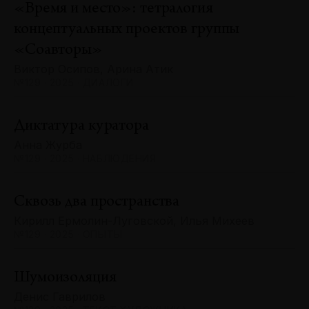
«Время и место»: тетралогия
концептуальных проектов группы
«Соавторы»
Виктор Осипов, Арина Атик
№129 · 2025 · ДИАЛОГИ
Диктатура куратора
Анна Журба
№129 · 2025 · НАБЛЮДЕНИЯ
Сквозь два пространства
Кирилл Ермолин-Луговской, Илья Михеев
№129 · 2025 · ОПЫТЫ
Шумоизоляция
Денис Гаврилов