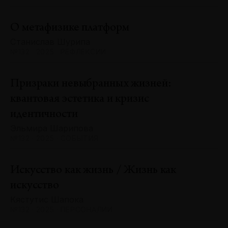
О метафизике платформ
Станислав Шурипа
№132 · 2025 · РЕФЛЕКСИИ
Призраки невыбранных жизней:
квантовая эстетика и кризис
идентичности
Эльмира Шарипова
№132 · 2025 · СОБЫТИЯ
Искусство как жизнь / Жизнь как
искусство
Кястутис Шапока
№132 · 2025 · ПЕРСОНАЛИИ