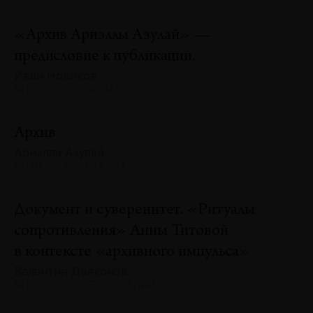
«Архив Ариэллы Азулай» —
предисловие к публикации.
Иван Новиков
№130 · 2025 · ПРЕАМБУЛЫ
Архив
Ариэлла Азулай
№130 · 2025 · АНАЛИЗ
Документ и суверенитет. «Ритуалы
сопротивления» Анны Титовой
в контексте «архивного импульса»
Валентин Дьяконов
№130 · 2025 · ПЕРСОНАЛИИ