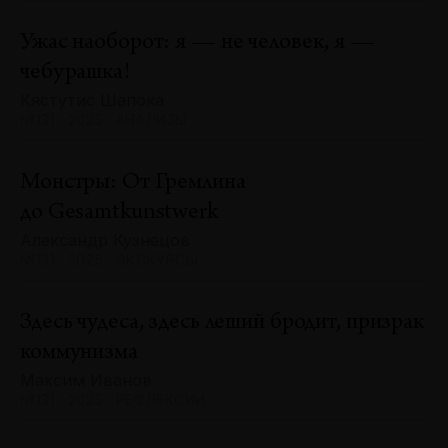
Ужас наоборот: я — не человек, я —
чебурашка!
Кястутис Шапока
№131 · 2025 · АНАЛИЗЫ
Монстры: От Гремлина
до Gesamtkunstwerk
Александр Кузнецов
№131 · 2025 · ЭКСКУРСЫ
Здесь чудеса, здесь леший бродит, призрак
коммунизма
Максим Иванов
№131 · 2025 · РЕФЛЕКСИИ