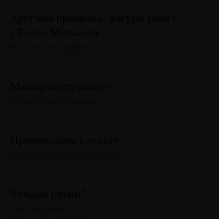
Друг мой пришелец: фигуры Иного
у Елены Минаевой
Константин Зацепин
№131 · 2025 · ПЕРСОНАЛИИ
Манифест странного
Ксения Подлипенцева
№131 · 2025 · ТЕНДЕНЦИИ
Принуждение к отказу
Кирилл Ермолин-Луговской
№131 · 2025 · ТЕКСТ ХУДОЖНИКА
Чуждые ритмы*
Эми Айрленд
№131 · 2025 · АНАЛИЗЫ