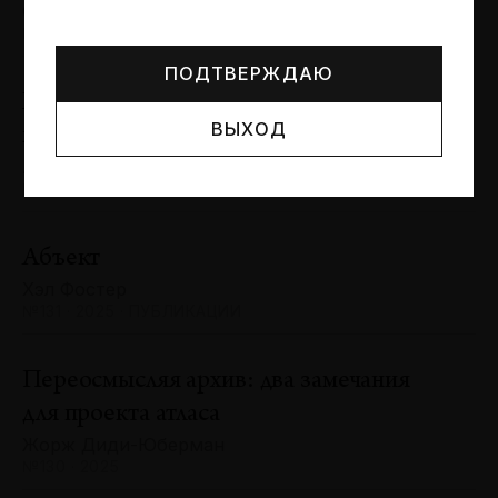
Могут упоминаться лица и организации, признанные
Сергей Баландин
иноагентами или нежелательными в РФ —
реестр
№131 · 2025 · ЮБИЛЕИ
Минюста
.
ПОДТВЕРЖДАЮ
Художник и зритель: «химия»
ВЫХОД
взаимодействия
Антон Ходько
№131 · 2025 · ВЫСТАВКИ
Абъект
Хэл Фостер
№131 · 2025 · ПУБЛИКАЦИИ
Переосмысляя архив: два замечания
для проекта атласа
Жорж Диди-Юберман
№130 · 2025