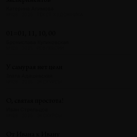
экспериментов
Катерина Алимова
№128 · 2025 · ТЕКСТ ХУДОЖНИКА
01=01, 11, 10, 00
Бронислава Куликовская
№128 · 2025 · РЕФЛЕКСИИ
У самурая нет цели
Злата Адашевская
№128 · 2025 · ЭКСКУРСЫ
О, святая простота!
Иван Стрельцов
№128 · 2025 · ЭКСКУРСЫ
От Ивана к Ивану