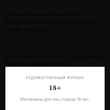
От швов Франкенштейна к телу
без органов: онтология монструозного
в цифровую эпоху.
Эльмира Шарипова
№131 · 2025 · СИТУАЦИИ
Жутко красивые монстры. «Виртуальная
красота» в цифровой моде.
Оксана Пертель
№131 · 2025 · ТЕНДЕНЦИИ
ХУДОЖЕСТВЕННЫЙ ЖУРНАЛ
18+
Проблемы идентичности в море
необходимостей. Заметки к 20-летию
Материалы для лиц старше 18 лет.
галереи «Виктория»