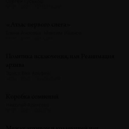
Сергей Гуськов
№130 · 2025 · ТЕНДЕНЦИИ
«Атлас первого снега»
Елена Аносова, Максим Иванов
№130 · 2025 · БЕСЕДЫ
Политика исключения, или Реанимация
архива
Эрнст Ван Альфен
№130 · 2025 · ТЕНДЕНЦИИ
Коробка сомнений
Николай Алексеев
№130 · 2025 · ОПЫТЫ
Между архивом и коллекцией или