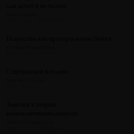
для детей и не только
Ален Бадью
№132 · 2025 · ЛИТЕРАТУРА
Искусство как претерпевание бытия
Ульяна Аввакумова
№132 · 2025 · СОБЫТИЯ
С щупальцей в голове
Сергей Гуськов
№131 · 2025
Заметки к теории
ксеносентиментальности
Николай Нахшунов
№131 · 2025 · РЕФЛЕКСИИ