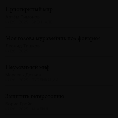
Приоткрытый мир
Артём Тимонов
№129 · 2025 · БИЕННАЛЕ
Моя голова муравейник под фонарем
Леонид Тишков
№128 · 2025
Неуловимый миф
Марсель Детьен
№128 · 2025 · ПУБЛИКАЦИИ
Защитить гетеротопию
Борис Гройс
№128 · 2025 · АНАЛИЗЫ