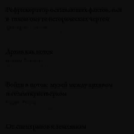
Рефрижератор остывающих фактов, или
в тихом омуте исторических чертей
Дмитрий Галкин
№130 · 2025 · РЕФЛЕКСИИ
Архив как поток
Вадим Захаров
№130 · 2025 · ОПЫТЫ
Войти в поток: музей между архивом
и гезамткунстверком
Борис Гройс
№130 · 2025 · ТЕОРИИ
От спецхранов к землянкам