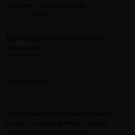
классового (само)сознания
Кястутис Шапока
№129 · 2025 · АНАЛИЗЫ
Практики исследования скрытых
пространств
Юрий Юшкин, Максим Иванов
№129 · 2025 · БЕСЕДЫ
В перспективе
Злата Адашевская
№129 · 2025 · СИТУАЦИИ
За пределами антропоцентрического
взгляда: «смерть зрителя» в эпоху
делегированной агентности