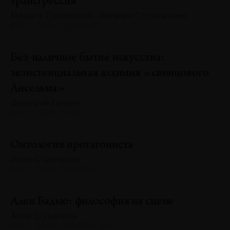
трансгрессия
Марыся Пророкова, Наталия Стороженко
№132 · 2025 · СОБЫТИЯ
Без-наличное бытие искусства:
экзистенциальная алхимия «свинцового
Ансельма»
Дмитрий Галкин
№132 · 2025 · ЭССЕ
Онтология протагониста
Иван Стрельцов
№132 · 2025 · АНАЛИЗЫ
Ален Бадью: философия на сцене
Анна Шувалова
№132 · 2025 · ПУБЛИКАЦИИ