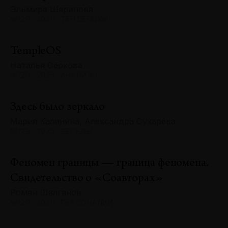
Эльмира Шарипова
№129 · 2025 · ТЕНДЕНЦИИ
TempleOS
Наталья Серкова
№129 · 2025 · АНАЛИЗЫ
Здесь было зеркало
Мария Калинина, Александра Сухарева
№129 · 2025 · БЕСЕДЫ
Феномен границы — граница феномена.
Свидетельство о «Соавторах»
Роман Шалганов
№129 · 2025 · ПЕРСОНАЛИИ