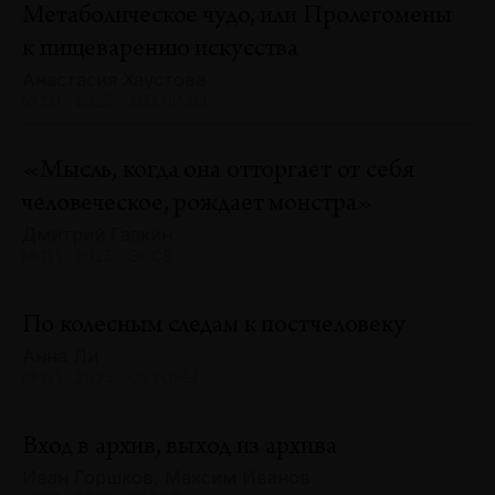
Метаболическое чудо, или Пролегомены
к пищеварению искусства
Анастасия Хаустова
№131 · 2025 · АНАЛИЗЫ
«Мысль, когда она отторгает от себя
человеческое, рождает монстра»
Дмитрий Галкин
№131 · 2025 · ЭССЕ
По колесным следам к постчеловеку
Анна Ли
№131 · 2025 · ОБЗОРЫ
Вход в архив, выход из архива
Иван Горшков, Максим Иванов