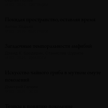
Сергей Попов
№133 · 2025 · СИТУАЦИИ
Покидая пространство, оставляя время
Антон Ходько
№133 · 2025 · ВЫСТАВКИ
Загадочные темпоральности амфибий
Дэвид К. Бродерик, Станислав Шурипа
№133 · 2025 · ДИАЛОГИ
Искусство чайного гриба в мутном омуте
поколений
Дмитрий Галкин
№133 · 2025 · ЭССЕ
Тезисы к понятию поколение