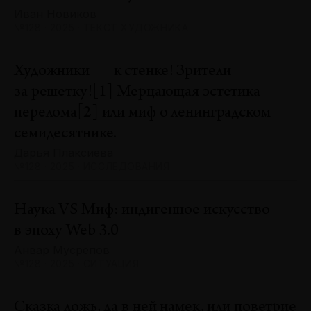
Иван Новиков
№128 · 2025 · ТЕКСТ ХУДОЖНИКА
Художники — к стенке! Зрители —
за решетку![1] Мерцающая эстетика
перелома[2] или миф о ленинградском
семидесятнике.
Дарья Плаксиева
№128 · 2025 · ИССЛЕДОВАНИЯ
Наука VS Миф: индигенное искусство
в эпоху Web 3.0
Анвар Мусрепов
№128 · 2025 · СИТУАЦИЯ
Сказка ложь, да в ней намек, или поветрие