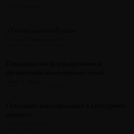
Глеб Стукалин
№133 · 2025
«I'm too sad to tell you»
Евгений Гранильщиков
№133 · 2025 · ТЕКСТ ХУДОЖНИКА
Поколение как форма временной
организации коллективного опыта
Никита Тарасов
№133 · 2025 · НАБЛЮДЕНИЯ
Поколение как социальный и культурный
институт
Кястутис Шапока
№133 · 2025 · ОБЗОРЫ