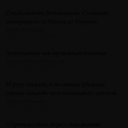
Zuschauendes Bewusstsein. Сознание
смотрящего от Гегеля до Уорхола
Марко Сенальди
№129 · 2025 · РЕФЛЕКСИИ
Зрительница как производительница
Бронислава Куликовская
№129 · 2025 · УМОЗРЕНИЯ
И руку пожать, и на свинье убежать:
горько-сладкий эрос последнего зрителя
Дмитрий Галкин
№129 · 2025 · ОБЗОРЫ
«Зрительство» через становление