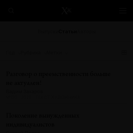
Выпуски
Статьи
Авторы
Год
Рубрика
Метки
Разговор о преемственности больше
не актуален!
Вадим Захаров
№133 · 2025 · ТЕКСТ ХУДОЖНИКА
Поколение вынужденных
индивидуалистов