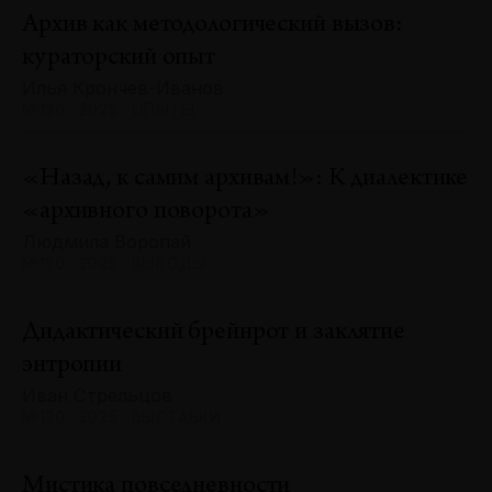
Архив как методологический вызов:
кураторский опыт
Илья Крончев-Иванов
№130 · 2025 · ОПЫТЫ
«Назад, к самим архивам!»: К диалектике
«архивного поворота»
Людмила Воропай
№130 · 2025 · ВЫВОДЫ
Дидактический брейнрот и заклятие
энтропии
Иван Стрельцов
№130 · 2025 · ВЫСТАВКИ
Мистика повседневности