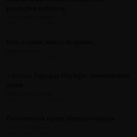
productive archiving
Татьяна Миронова
№130 · 2025 · СИТУАЦИИ
Вход в архив, выход из архива
Максим Шер
№130 · 2025 · БЕСЕДЫ
«Атлас» Герхарда Рихтера: Аномический
архив
Бенджамин Бухло
№130 · 2025 · ПУБЛИКАЦИИ
Репозиторий и речь убитого самурая
Павел Отдельнов
№130 · 2025 · ТЕКСТ ХУДОЖНИКА