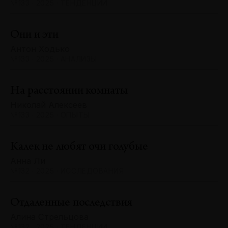
№133 · 2025 · ТЕНДЕНЦИИ
Они и эти
Антон Ходько
№133 · 2025 · АНАЛИЗЫ
На расстоянии комнаты
Николай Алексеев
№133 · 2025 · ОПЫТЫ
Калек не любят очи голубые
Анна Ли
№132 · 2025 · ИССЛЕДОВАНИЯ
Отдаленные последствия
Алина Стрельцова
№132 · 2025 · ТЕНДЕНЦИИ