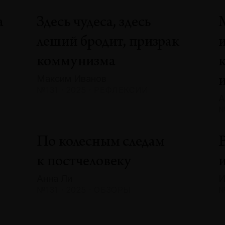
а
Здесь чудеса, здесь
леший бродит, призрак
коммунизма
Максим Иванов
№131 · 2025 · РЕФЛЕКСИИ
А
№
По колесным следам
В
к постчеловеку
и
Анна Ли
И
№131 · 2025 · ОБЗОРЫ
№