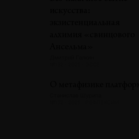
искусства:
экзистенциальная
алхимия «свинцового
Ансельма»
Дмитрий Галкин
№132 · 2025 · ЭССЕ
О метафизике платфор
Станислав Шурипа
№132 · 2025 · РЕФЛЕКСИИ