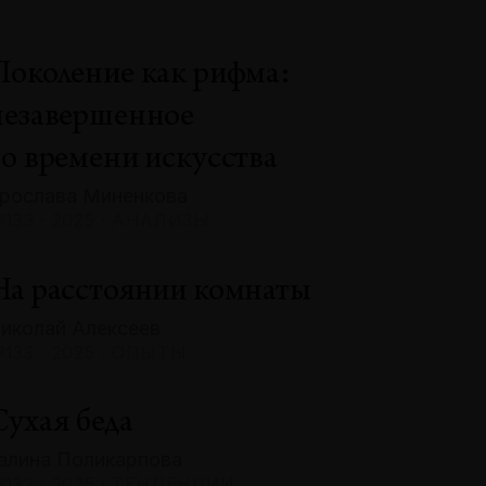
Поколение как рифма:
незавершенное
во времени искусства
рослава Миненкова
133 · 2025 · АНАЛИЗЫ
На расстоянии комнаты
иколай Алексеев
133 · 2025 · ОПЫТЫ
Сухая беда
алина Поликарпова
132 · 2025 · ТЕНДЕНЦИИ