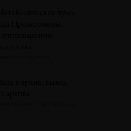
Метаболическое чудо,
или Пролегомены
к пищеварению
искусства
настасия Хаустова
131 · 2025 · АНАЛИЗЫ
ход в архив, выход
з архива
ван Горшков, Максим Иванов
131 · 2025 · БЕСЕДЫ