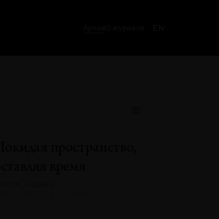
EN
Архив
О журнале
Покидая пространство,
оставляя время
нтон Ходько
133 · 2025 · ВЫСТАВКИ