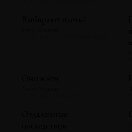
№133 · 2025 · НАБЛЮДЕНИЯ
Выбирают плоть?
Иван Новиков
№133 · 2025 · ТЕКСТ ХУДОЖНИКА
Я
№
Они и эти
Антон Ходько
Н
№133 · 2025 · АНАЛИЗЫ
№
Отдаленные
Г
последствия
№