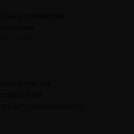
Тезисы к понятию
поколение
леб Стукалин
133 · 2025
Поколение как
социальный
и культурный институт
ястутис Шапока
133 · 2025 · ОБЗОРЫ