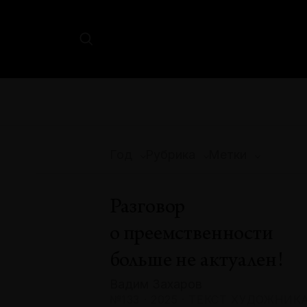
Год
Рубрика
Метки
Разговор
о преемственности
больше не актуален!
Вадим Захаров
№133 · 2025 · ТЕКСТ ХУДОЖНИК