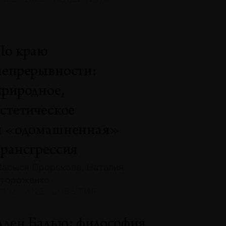
По краю
непрерывности:
природное,
эстетическое
и «одомашненная»
трансгрессия
арыся Пророкова, Наталия
тороженко
132 · 2025 · СОБЫТИЯ
Ален Бадью: философия