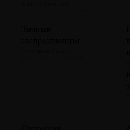
Алина Стрельцова
№132 · 2025 · ТЕНДЕНЦИИ
Темный
экспрессионизм
Константин Зацепин
№132 · 2025 · ВЫСТАВКИ
М
С
№
Онтология