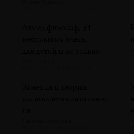
Ксения Кудасова
№132 · 2025 · ТЕКСТ ХУДОЖНИКА
Ахмед философ, 34
небольших пьесы
А
У
для детей и не только
№
Ален Бадью
№132 · 2025 · ЛИТЕРАТУРА
Заметки к теории
ксеносентиментальнос
ти
Николай Нахшунов
К
№131 · 2025 · РЕФЛЕКСИИ
№