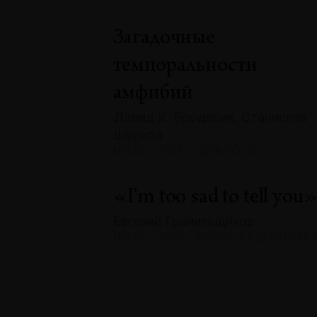
Загадочные
темпоральности
амфибий
Дэвид К. Бродерик, Станислав
Шурипа
№133 · 2025 · ДИАЛОГИ
«I'm too sad to tell you
Евгений Гранильщиков
№133 · 2025 · ТЕКСТ ХУДОЖНИК