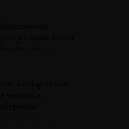
Искусство как
претерпевание бытия
льяна Аввакумова
132 · 2025 · СОБЫТИЯ
Ужас наоборот: я —
не человек, я —
чебурашка!
ястутис Шапока
131 · 2025 · АНАЛИЗЫ