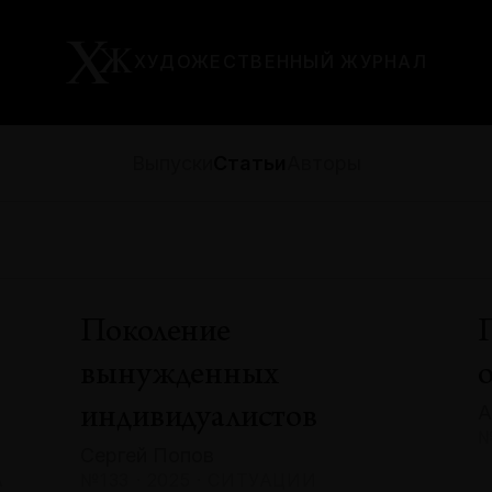
ХУДОЖЕСТВЕННЫЙ ЖУРНАЛ
Выпуски
Статьи
Авторы
Поколение
вынужденных
А
индивидуалистов
№
Сергей Попов
А
№133 · 2025 · СИТУАЦИИ