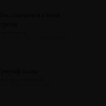
Под солнцем и в тени
угрозы
ван Новиков
132 · 2025 · ТЕКСТ ХУДОЖНИКА
Триумф плача
лья Крончев-Иванов
132 · 2025 · ТЕНДЕНЦИИ