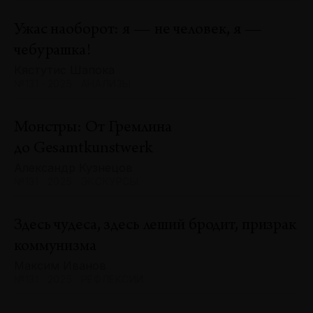
Ужас наоборот: я — не человек, я —
чебурашка!
Кястутис Шапока
№131 · 2025 · АНАЛИЗЫ
Монстры: От Гремлина
до Gesamtkunstwerk
Александр Кузнецов
№131 · 2025 · ЭКСКУРСЫ
Здесь чудеса, здесь леший бродит, призрак
коммунизма
Максим Иванов
№131 · 2025 · РЕФЛЕКСИИ