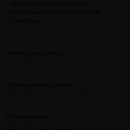
«Время и место»: тетралогия
концептуальных проектов группы
«Соавторы»
Виктор Осипов, Арина Атик
№129 · 2025 · ДИАЛОГИ
Диктатура куратора
Анна Журба
№129 · 2025 · НАБЛЮДЕНИЯ
Сквозь два пространства
Кирилл Ермолин-Луговской, Илья Михеев
№129 · 2025 · ОПЫТЫ
Шумоизоляция
Денис Гаврилов