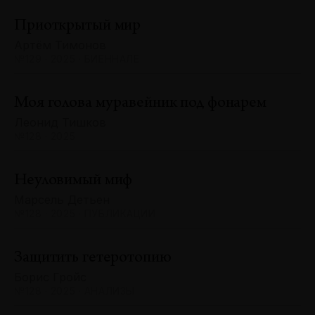
Приоткрытый мир
Артём Тимонов
№129 · 2025 · БИЕННАЛЕ
Моя голова муравейник под фонарем
Леонид Тишков
№128 · 2025
Неуловимый миф
Марсель Детьен
№128 · 2025 · ПУБЛИКАЦИИ
Защитить гетеротопию
Борис Гройс
№128 · 2025 · АНАЛИЗЫ