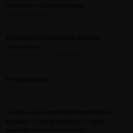
классового (само)сознания
Кястутис Шапока
№129 · 2025 · АНАЛИЗЫ
Практики исследования скрытых
пространств
Юрий Юшкин, Максим Иванов
№129 · 2025 · БЕСЕДЫ
В перспективе
Злата Адашевская
№129 · 2025 · СИТУАЦИИ
За пределами антропоцентрического
взгляда: «смерть зрителя» в эпоху
делегированной агентности