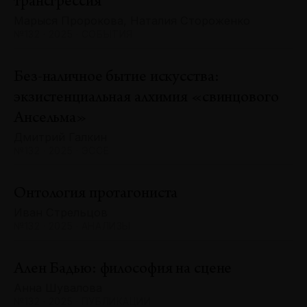
трансгрессия
Марыся Пророкова, Наталия Стороженко
№132 · 2025 · СОБЫТИЯ
Без-наличное бытие искусства:
экзистенциальная алхимия «свинцового
Ансельма»
Дмитрий Галкин
№132 · 2025 · ЭССЕ
Онтология протагониста
Иван Стрельцов
№132 · 2025 · АНАЛИЗЫ
Ален Бадью: философия на сцене
Анна Шувалова
№132 · 2025 · ПУБЛИКАЦИИ