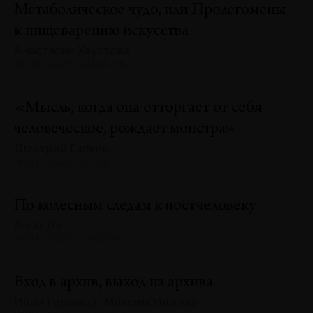
Метаболическое чудо, или Пролегомены
к пищеварению искусства
Анастасия Хаустова
№131 · 2025 · АНАЛИЗЫ
«Мысль, когда она отторгает от себя
человеческое, рождает монстра»
Дмитрий Галкин
№131 · 2025 · ЭССЕ
По колесным следам к постчеловеку
Анна Ли
№131 · 2025 · ОБЗОРЫ
Вход в архив, выход из архива
Иван Горшков, Максим Иванов