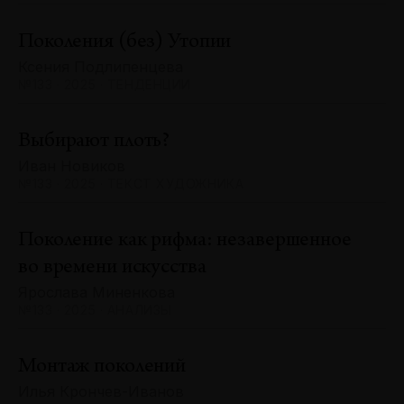
Поколения (без) Утопии
Ксения Подлипенцева
№133 · 2025 · ТЕНДЕНЦИИ
Выбирают плоть?
Иван Новиков
№133 · 2025 · ТЕКСТ ХУДОЖНИКА
Поколение как рифма: незавершенное
во времени искусства
Ярослава Миненкова
№133 · 2025 · АНАЛИЗЫ
Монтаж поколений
Илья Крончев-Иванов