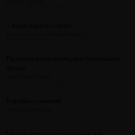
Сергей Гуськов
№130 · 2025 · ТЕНДЕНЦИИ
«Атлас первого снега»
Елена Аносова, Максим Иванов
№130 · 2025 · БЕСЕДЫ
Политика исключения, или Реанимация
архива
Эрнст Ван Альфен
№130 · 2025 · ТЕНДЕНЦИИ
Коробка сомнений
Николай Алексеев
№130 · 2025 · ОПЫТЫ
Между архивом и коллекцией или