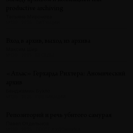
productive archiving
Татьяна Миронова
№130 · 2025 · СИТУАЦИИ
Вход в архив, выход из архива
Максим Шер
№130 · 2025 · БЕСЕДЫ
«Атлас» Герхарда Рихтера: Аномический
архив
Бенджамин Бухло
№130 · 2025 · ПУБЛИКАЦИИ
Репозиторий и речь убитого самурая
Павел Отдельнов
№130 · 2025 · ТЕКСТ ХУДОЖНИКА