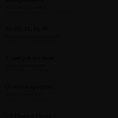
экспериментов
Катерина Алимова
№128 · 2025 · ТЕКСТ ХУДОЖНИКА
01=01, 11, 10, 00
Бронислава Куликовская
№128 · 2025 · РЕФЛЕКСИИ
У самурая нет цели
Злата Адашевская
№128 · 2025 · ЭКСКУРСЫ
О, святая простота!
Иван Стрельцов
№128 · 2025 · ЭКСКУРСЫ
От Ивана к Ивану