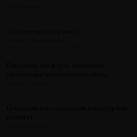
Глеб Стукалин
№133 · 2025
«I'm too sad to tell you»
Евгений Гранильщиков
№133 · 2025 · ТЕКСТ ХУДОЖНИКА
Поколение как форма временной
организации коллективного опыта
Никита Тарасов
№133 · 2025 · НАБЛЮДЕНИЯ
Поколение как социальный и культурный
институт
Кястутис Шапока
№133 · 2025 · ОБЗОРЫ