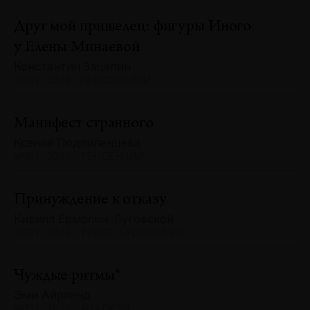
Друг мой пришелец: фигуры Иного
у Елены Минаевой
Константин Зацепин
№131 · 2025 · ПЕРСОНАЛИИ
Манифест странного
Ксения Подлипенцева
№131 · 2025 · ТЕНДЕНЦИИ
Принуждение к отказу
Кирилл Ермолин-Луговской
№131 · 2025 · ТЕКСТ ХУДОЖНИКА
Чуждые ритмы*
Эми Айрленд
№131 · 2025 · АНАЛИЗЫ