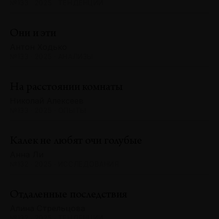
№133 · 2025 · ТЕНДЕНЦИИ
Они и эти
Антон Ходько
№133 · 2025 · АНАЛИЗЫ
На расстоянии комнаты
Николай Алексеев
№133 · 2025 · ОПЫТЫ
Калек не любят очи голубые
Анна Ли
№132 · 2025 · ИССЛЕДОВАНИЯ
Отдаленные последствия
Алина Стрельцова
№132 · 2025 · ТЕНДЕНЦИИ