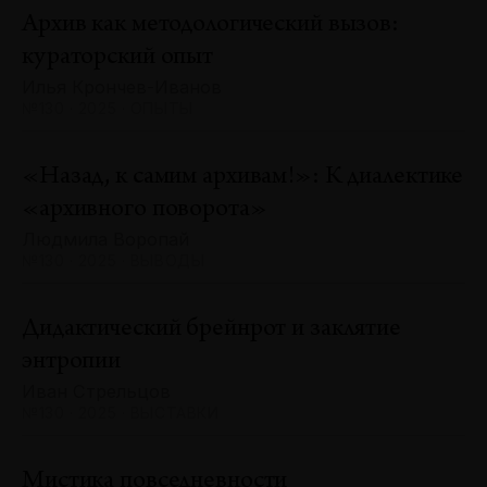
Архив как методологический вызов:
кураторский опыт
Илья Крончев-Иванов
№130 · 2025 · ОПЫТЫ
«Назад, к самим архивам!»: К диалектике
«архивного поворота»
Людмила Воропай
№130 · 2025 · ВЫВОДЫ
Дидактический брейнрот и заклятие
энтропии
Иван Стрельцов
№130 · 2025 · ВЫСТАВКИ
Мистика повседневности