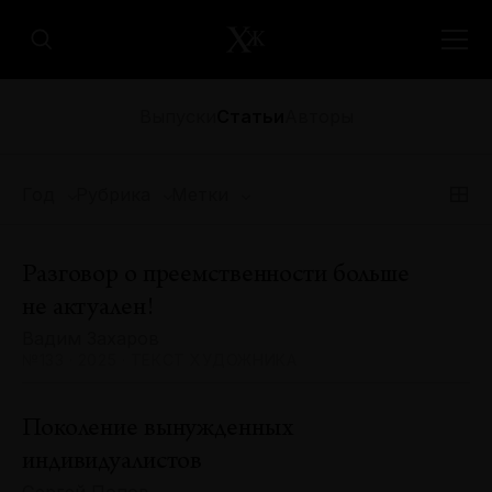
Выпуски
Статьи
Авторы
Год
Рубрика
Метки
Разговор о преемственности больше
не актуален!
Вадим Захаров
№133 · 2025 · ТЕКСТ ХУДОЖНИКА
Поколение вынужденных
индивидуалистов