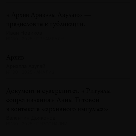
«Архив Ариэллы Азулай» —
предисловие к публикации.
Иван Новиков
№130 · 2025 · ПРЕАМБУЛЫ
Архив
Ариэлла Азулай
№130 · 2025 · АНАЛИЗ
Документ и суверенитет. «Ритуалы
сопротивления» Анны Титовой
в контексте «архивного импульса»
Валентин Дьяконов
№130 · 2025 · ПЕРСОНАЛИИ