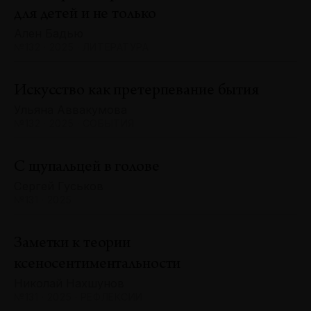
для детей и не только
Ален Бадью
№132 · 2025 · ЛИТЕРАТУРА
Искусство как претерпевание бытия
Ульяна Аввакумова
№132 · 2025 · СОБЫТИЯ
С щупальцей в голове
Сергей Гуськов
№131 · 2025
Заметки к теории
ксеносентиментальности
Николай Нахшунов
№131 · 2025 · РЕФЛЕКСИИ