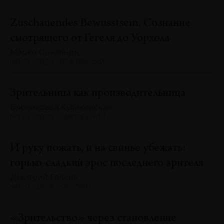
Zuschauendes Bewusstsein. Сознание
смотрящего от Гегеля до Уорхола
Марко Сенальди
№129 · 2025 · РЕФЛЕКСИИ
Зрительница как производительница
Бронислава Куликовская
№129 · 2025 · УМОЗРЕНИЯ
И руку пожать, и на свинье убежать:
горько-сладкий эрос последнего зрителя
Дмитрий Галкин
№129 · 2025 · ОБЗОРЫ
«Зрительство» через становление