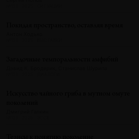
Сергей Попов
№133 · 2025 · СИТУАЦИИ
Покидая пространство, оставляя время
Антон Ходько
№133 · 2025 · ВЫСТАВКИ
Загадочные темпоральности амфибий
Дэвид К. Бродерик, Станислав Шурипа
№133 · 2025 · ДИАЛОГИ
Искусство чайного гриба в мутном омуте
поколений
Дмитрий Галкин
№133 · 2025 · ЭССЕ
Тезисы к понятию поколение