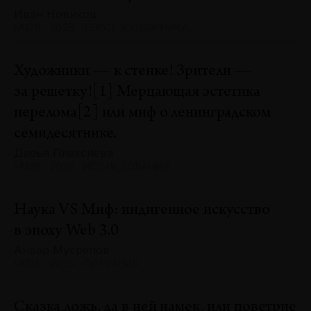
Иван Новиков
№128 · 2025 · ТЕКСТ ХУДОЖНИКА
Художники — к стенке! Зрители —
за решетку![1] Мерцающая эстетика
перелома[2] или миф о ленинградском
семидесятнике.
Дарья Плаксиева
№128 · 2025 · ИССЛЕДОВАНИЯ
Наука VS Миф: индигенное искусство
в эпоху Web 3.0
Анвар Мусрепов
№128 · 2025 · СИТУАЦИЯ
Сказка ложь, да в ней намек, или поветрие