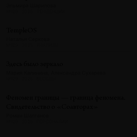
Эльмира Шарипова
№129 · 2025 · ТЕНДЕНЦИИ
TempleOS
Наталья Серкова
№129 · 2025 · АНАЛИЗЫ
Здесь было зеркало
Мария Калинина, Александра Сухарева
№129 · 2025 · БЕСЕДЫ
Феномен границы — граница феномена.
Свидетельство о «Соавторах»
Роман Шалганов
№129 · 2025 · ПЕРСОНАЛИИ