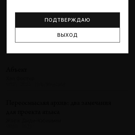
Могут упоминаться лица и организации, признанные
Сергей Баландин
иноагентами или нежелательными в РФ —
реестр
№131 · 2025 · ЮБИЛЕИ
Минюста
.
ПОДТВЕРЖДАЮ
Художник и зритель: «химия»
ВЫХОД
взаимодействия
Антон Ходько
№131 · 2025 · ВЫСТАВКИ
Абъект
Хэл Фостер
№131 · 2025 · ПУБЛИКАЦИИ
Переосмысляя архив: два замечания
для проекта атласа
Жорж Диди-Юберман
№130 · 2025