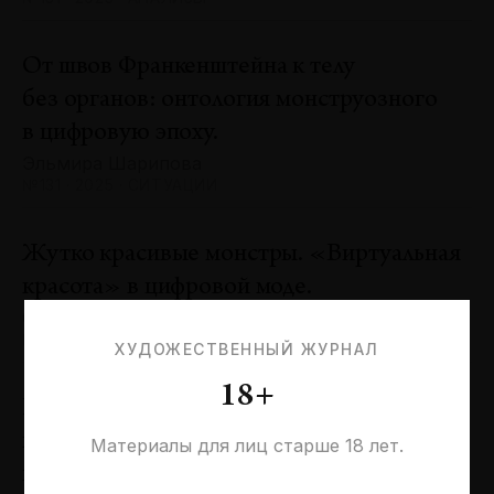
От швов Франкенштейна к телу
без органов: онтология монструозного
в цифровую эпоху.
Эльмира Шарипова
№131 · 2025 · СИТУАЦИИ
Жутко красивые монстры. «Виртуальная
красота» в цифровой моде.
Оксана Пертель
№131 · 2025 · ТЕНДЕНЦИИ
ХУДОЖЕСТВЕННЫЙ ЖУРНАЛ
18+
Проблемы идентичности в море
необходимостей. Заметки к 20-летию
Материалы для лиц старше 18 лет.
галереи «Виктория»