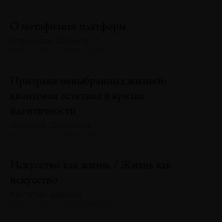
О метафизике платформ
Станислав Шурипа
№132 · 2025 · РЕФЛЕКСИИ
Призраки невыбранных жизней:
квантовая эстетика и кризис
идентичности
Эльмира Шарипова
№132 · 2025 · СОБЫТИЯ
Искусство как жизнь / Жизнь как
искусство
Кястутис Шапока
№132 · 2025 · ПЕРСОНАЛИИ