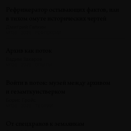
Рефрижератор остывающих фактов, или
в тихом омуте исторических чертей
Дмитрий Галкин
№130 · 2025 · РЕФЛЕКСИИ
Архив как поток
Вадим Захаров
№130 · 2025 · ОПЫТЫ
Войти в поток: музей между архивом
и гезамткунстверком
Борис Гройс
№130 · 2025 · ТЕОРИИ
От спецхранов к землянкам