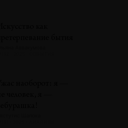
Искусство как
претерпевание бытия
льяна Аввакумова
132 · 2025 · СОБЫТИЯ
Ужас наоборот: я —
не человек, я —
чебурашка!
ястутис Шапока
131 · 2025 · АНАЛИЗЫ