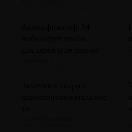
Ксения Кудасова
№132 · 2025 · ТЕКСТ ХУДОЖНИКА
Ахмед философ, 34
небольших пьесы
А
У
для детей и не только
№
Ален Бадью
№132 · 2025 · ЛИТЕРАТУРА
Заметки к теории
ксеносентиментальнос
ти
Николай Нахшунов
К
№131 · 2025 · РЕФЛЕКСИИ
№