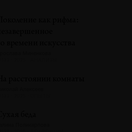
Поколение как рифма:
незавершенное
во времени искусства
рослава Миненкова
133 · 2025 · АНАЛИЗЫ
На расстоянии комнаты
иколай Алексеев
133 · 2025 · ОПЫТЫ
Сухая беда
алина Поликарпова
132 · 2025 · ТЕНДЕНЦИИ