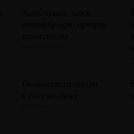
а
Здесь чудеса, здесь
леший бродит, призрак
коммунизма
Максим Иванов
№131 · 2025 · РЕФЛЕКСИИ
А
№
По колесным следам
В
к постчеловеку
и
Анна Ли
И
№131 · 2025 · ОБЗОРЫ
№