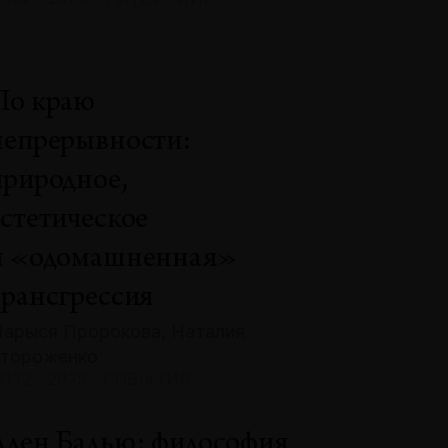
По краю
непрерывности:
природное,
эстетическое
и «одомашненная»
трансгрессия
арыся Пророкова, Наталия
тороженко
132 · 2025 · СОБЫТИЯ
Ален Бадью: философия