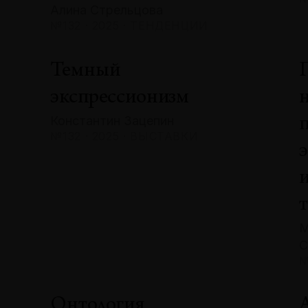
Алина Стрельцова
№132 · 2025 · ТЕНДЕНЦИИ
Темный
экспрессионизм
Константин Зацепин
№132 · 2025 · ВЫСТАВКИ
М
С
№
Онтология