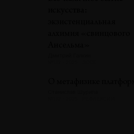
искусства:
экзистенциальная
алхимия «свинцового
Ансельма»
Дмитрий Галкин
№132 · 2025 · ЭССЕ
О метафизике платфор
Станислав Шурипа
№132 · 2025 · РЕФЛЕКСИИ