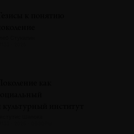
Тезисы к понятию
поколение
леб Стукалин
133 · 2025
Поколение как
социальный
и культурный институт
ястутис Шапока
133 · 2025 · ОБЗОРЫ