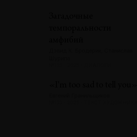
Загадочные
темпоральности
амфибий
Дэвид К. Бродерик, Станислав
Шурипа
№133 · 2025 · ДИАЛОГИ
«I'm too sad to tell you
Евгений Гранильщиков
№133 · 2025 · ТЕКСТ ХУДОЖНИК