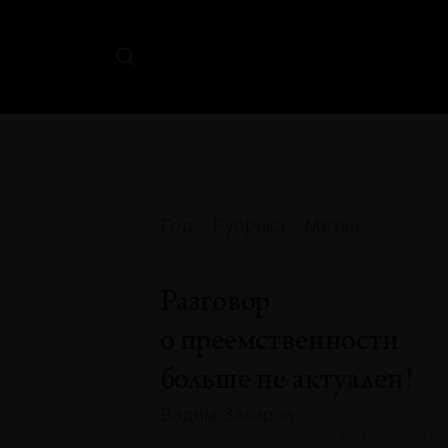
Год
Рубрика
Метки
Разговор
о преемственности
больше не актуален!
Вадим Захаров
№133 · 2025 · ТЕКСТ ХУДОЖНИК