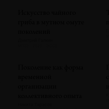
Искусство чайного
гриба в мутном омуте
Г
поколений
№
Дмитрий Галкин
№133 · 2025 · ЭССЕ
»
Поколение как форма
временной
А
организации
К
коллективного опыта
№
Никита Тарасов