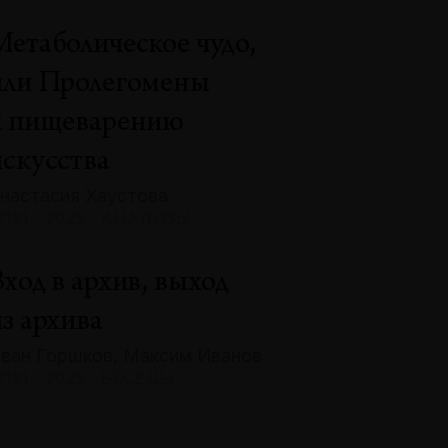
Метаболическое чудо,
или Пролегомены
к пищеварению
искусства
настасия Хаустова
131 · 2025 · АНАЛИЗЫ
ход в архив, выход
з архива
ван Горшков, Максим Иванов
131 · 2025 · БЕСЕДЫ