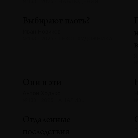
№133 · 2025 · НАБЛЮДЕНИЯ
Выбирают плоть?
Иван Новиков
№133 · 2025 · ТЕКСТ ХУДОЖНИКА
Я
№
Они и эти
Антон Ходько
Н
№133 · 2025 · АНАЛИЗЫ
№
Отдаленные
Г
последствия
№