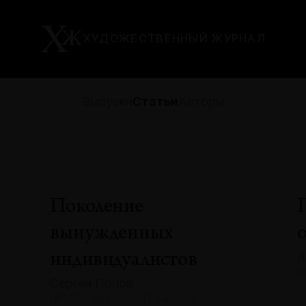
ХУДОЖЕСТВЕННЫЙ ЖУРНАЛ
Выпуски
Статьи
Авторы
Поколение
вынужденных
А
индивидуалистов
№
Сергей Попов
А
№133 · 2025 · СИТУАЦИИ