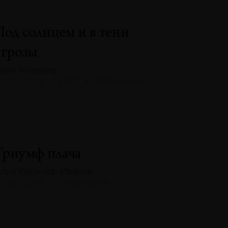
Под солнцем и в тени
угрозы
ван Новиков
132 · 2025 · ТЕКСТ ХУДОЖНИКА
Триумф плача
лья Крончев-Иванов
132 · 2025 · ТЕНДЕНЦИИ