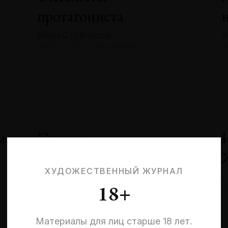
протагониста
Иван Стрельцов
А
№132 · 2025 · АНАЛИЗЫ
№
м
Призраки
невыбранных жизней:
ХУДОЖЕСТВЕННЫЙ ЖУРНАЛ
К
квантовая эстетика
№
18+
и кризис идентичности
Эльмира Шарипова
Материалы для лиц старше 18 лет.
№132 · 2025 · СОБЫТИЯ