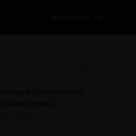
EN
Архив
О журнале
Покидая пространство,
оставляя время
нтон Ходько
133 · 2025 · ВЫСТАВКИ