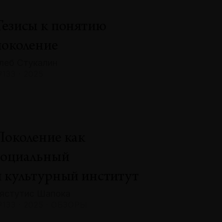
Тезисы к понятию
поколение
леб Стукалин
133 · 2025
Поколение как
социальный
и культурный институт
ястутис Шапока
133 · 2025 · ОБЗОРЫ