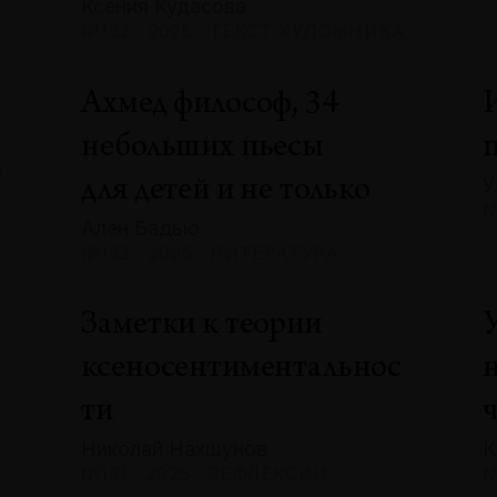
Ксения Кудасова
№132 · 2025 · ТЕКСТ ХУДОЖНИКА
Ахмед философ, 34
небольших пьесы
А
У
для детей и не только
№
Ален Бадью
№132 · 2025 · ЛИТЕРАТУРА
Заметки к теории
ксеносентиментальнос
ти
Николай Нахшунов
К
№131 · 2025 · РЕФЛЕКСИИ
№