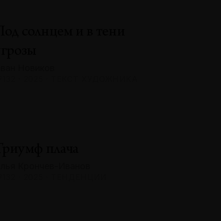
Под солнцем и в тени
угрозы
ван Новиков
132 · 2025 · ТЕКСТ ХУДОЖНИКА
Триумф плача
лья Крончев-Иванов
132 · 2025 · ТЕНДЕНЦИИ