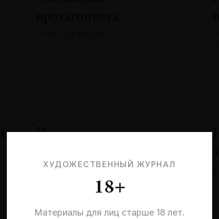
протагониста
Иван Стрельцов
А
№132 · 2025 · АНАЛИЗЫ
№
м
Призраки
невыбранных жизней:
ХУДОЖЕСТВЕННЫЙ ЖУРНАЛ
К
квантовая эстетика
№
18+
и кризис идентичности
Эльмира Шарипова
Материалы для лиц старше 18 лет.
№132 · 2025 · СОБЫТИЯ