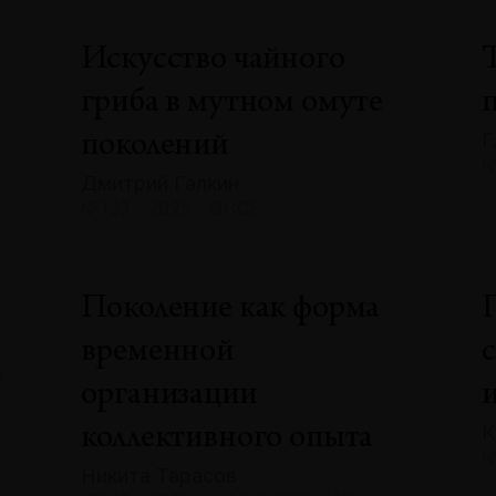
Искусство чайного
гриба в мутном омуте
Г
поколений
№
Дмитрий Галкин
№133 · 2025 · ЭССЕ
»
Поколение как форма
временной
А
организации
К
коллективного опыта
№
Никита Тарасов