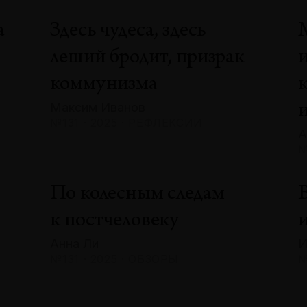
а
Здесь чудеса, здесь
леший бродит, призрак
коммунизма
Максим Иванов
№131 · 2025 · РЕФЛЕКСИИ
А
№
По колесным следам
В
к постчеловеку
и
Анна Ли
И
№131 · 2025 · ОБЗОРЫ
№