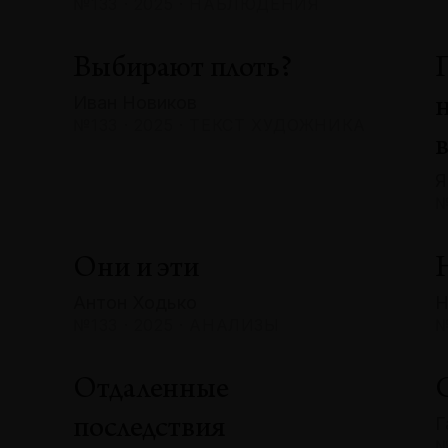
№133 · 2025 · НАБЛЮДЕНИЯ
Выбирают плоть?
Иван Новиков
№133 · 2025 · ТЕКСТ ХУДОЖНИКА
Я
№
Они и эти
Антон Ходько
Н
№133 · 2025 · АНАЛИЗЫ
№
Отдаленные
Г
последствия
№