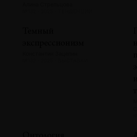
Алина Стрельцова
№132 · 2025 · ТЕНДЕНЦИИ
Темный
экспрессионизм
Константин Зацепин
№132 · 2025 · ВЫСТАВКИ
М
С
№
Онтология