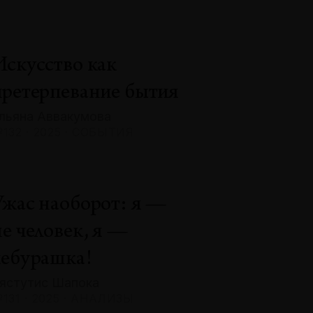
Искусство как
претерпевание бытия
льяна Аввакумова
132 · 2025 · СОБЫТИЯ
Ужас наоборот: я —
не человек, я —
чебурашка!
ястутис Шапока
131 · 2025 · АНАЛИЗЫ