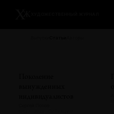
ХУДОЖЕСТВЕННЫЙ ЖУРНАЛ
Выпуски
Статьи
Авторы
Поколение
вынужденных
А
индивидуалистов
№
Сергей Попов
А
№133 · 2025 · СИТУАЦИИ