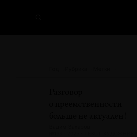
Год
Рубрика
Метки
Разговор
о преемственности
больше не актуален!
Вадим Захаров
№133 · 2025 · ТЕКСТ ХУДОЖНИК