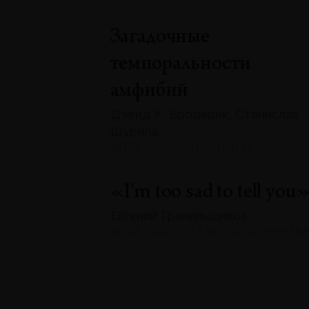
Загадочные
темпоральности
амфибий
Дэвид К. Бродерик, Станислав
Шурипа
№133 · 2025 · ДИАЛОГИ
«I'm too sad to tell you
Евгений Гранильщиков
№133 · 2025 · ТЕКСТ ХУДОЖНИК