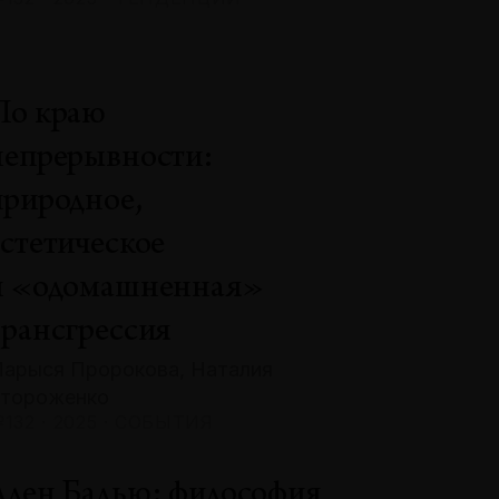
По краю
непрерывности:
природное,
эстетическое
и «одомашненная»
трансгрессия
арыся Пророкова, Наталия
тороженко
132 · 2025 · СОБЫТИЯ
Ален Бадью: философия