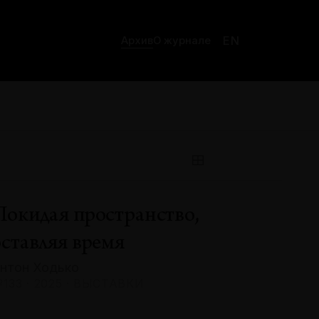
EN
Архив
О журнале
Покидая пространство,
оставляя время
нтон Ходько
133 · 2025 · ВЫСТАВКИ