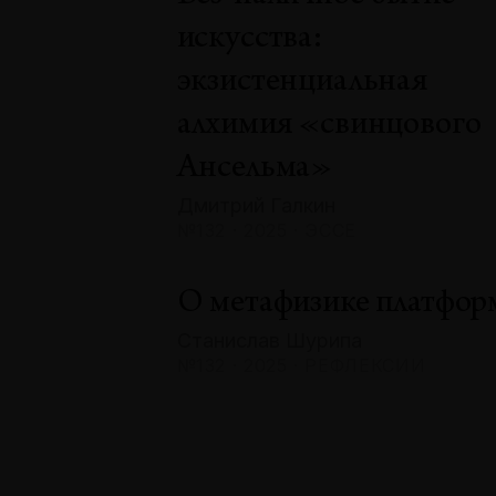
искусства:
экзистенциальная
алхимия «свинцового
Ансельма»
Дмитрий Галкин
№132 · 2025 · ЭССЕ
О метафизике платфор
Станислав Шурипа
№132 · 2025 · РЕФЛЕКСИИ