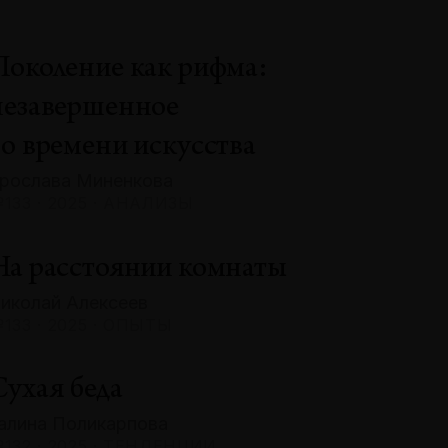
Поколение как рифма:
незавершенное
во времени искусства
рослава Миненкова
133 · 2025 · АНАЛИЗЫ
На расстоянии комнаты
иколай Алексеев
133 · 2025 · ОПЫТЫ
Сухая беда
алина Поликарпова
132 · 2025 · ТЕНДЕНЦИИ