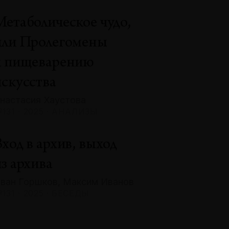
Метаболическое чудо,
или Пролегомены
к пищеварению
искусства
настасия Хаустова
131 · 2025 · АНАЛИЗЫ
ход в архив, выход
з архива
ван Горшков, Максим Иванов
131 · 2025 · БЕСЕДЫ