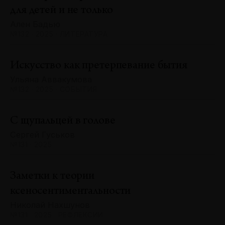
для детей и не только
Ален Бадью
№132 · 2025 · ЛИТЕРАТУРА
Искусство как претерпевание бытия
Ульяна Аввакумова
№132 · 2025 · СОБЫТИЯ
С щупальцей в голове
Сергей Гуськов
№131 · 2025
Заметки к теории
ксеносентиментальности
Николай Нахшунов
№131 · 2025 · РЕФЛЕКСИИ