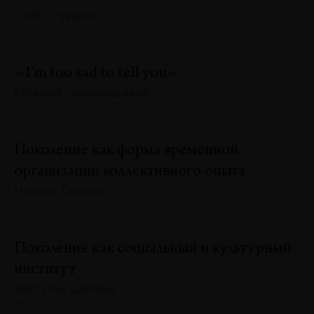
Глеб Стукалин
№133 · 2025
«I'm too sad to tell you»
Евгений Гранильщиков
№133 · 2025 · ТЕКСТ ХУДОЖНИКА
Поколение как форма временной
организации коллективного опыта
Никита Тарасов
№133 · 2025 · НАБЛЮДЕНИЯ
Поколение как социальный и культурный
институт
Кястутис Шапока
№133 · 2025 · ОБЗОРЫ