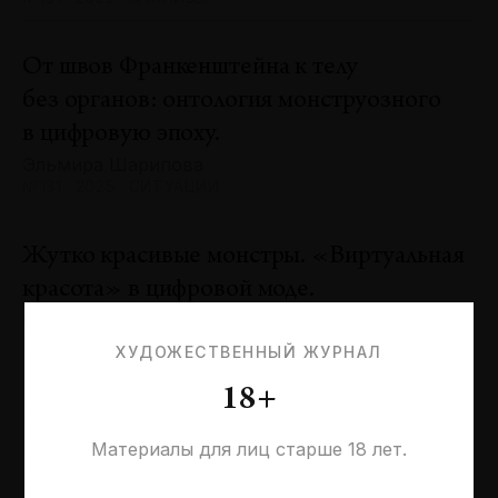
От швов Франкенштейна к телу
без органов: онтология монструозного
в цифровую эпоху.
Эльмира Шарипова
№131 · 2025 · СИТУАЦИИ
Жутко красивые монстры. «Виртуальная
красота» в цифровой моде.
Оксана Пертель
№131 · 2025 · ТЕНДЕНЦИИ
ХУДОЖЕСТВЕННЫЙ ЖУРНАЛ
18+
Проблемы идентичности в море
необходимостей. Заметки к 20-летию
Материалы для лиц старше 18 лет.
галереи «Виктория»