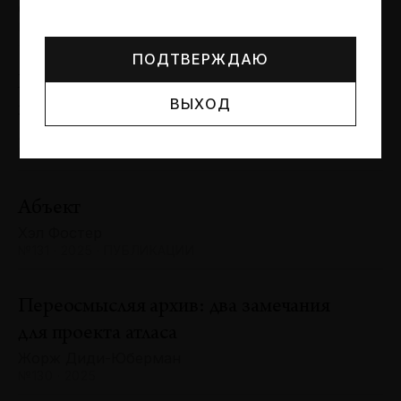
Могут упоминаться лица и организации, признанные
Сергей Баландин
иноагентами или нежелательными в РФ —
реестр
№131 · 2025 · ЮБИЛЕИ
Минюста
.
ПОДТВЕРЖДАЮ
Художник и зритель: «химия»
ВЫХОД
взаимодействия
Антон Ходько
№131 · 2025 · ВЫСТАВКИ
Абъект
Хэл Фостер
№131 · 2025 · ПУБЛИКАЦИИ
Переосмысляя архив: два замечания
для проекта атласа
Жорж Диди-Юберман
№130 · 2025