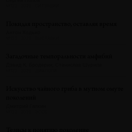
Сергей Попов
№133 · 2025 · СИТУАЦИИ
Покидая пространство, оставляя время
Антон Ходько
№133 · 2025 · ВЫСТАВКИ
Загадочные темпоральности амфибий
Дэвид К. Бродерик, Станислав Шурипа
№133 · 2025 · ДИАЛОГИ
Искусство чайного гриба в мутном омуте
поколений
Дмитрий Галкин
№133 · 2025 · ЭССЕ
Тезисы к понятию поколение