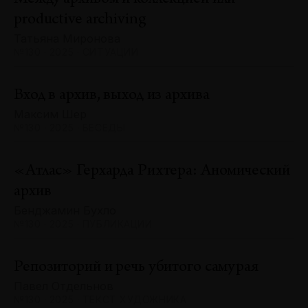
productive archiving
Татьяна Миронова
№130 · 2025 · СИТУАЦИИ
Вход в архив, выход из архива
Максим Шер
№130 · 2025 · БЕСЕДЫ
«Атлас» Герхарда Рихтера: Аномический
архив
Бенджамин Бухло
№130 · 2025 · ПУБЛИКАЦИИ
Репозиторий и речь убитого самурая
Павел Отдельнов
№130 · 2025 · ТЕКСТ ХУДОЖНИКА