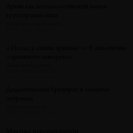
Архив как методологический вызов:
кураторский опыт
Илья Крончев-Иванов
№130 · 2025 · ОПЫТЫ
«Назад, к самим архивам!»: К диалектике
«архивного поворота»
Людмила Воропай
№130 · 2025 · ВЫВОДЫ
Дидактический брейнрот и заклятие
энтропии
Иван Стрельцов
№130 · 2025 · ВЫСТАВКИ
Мистика повседневности