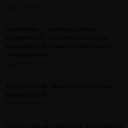
Иван Новиков
№128 · 2025 · ТЕКСТ ХУДОЖНИКА
Художники — к стенке! Зрители —
за решетку![1] Мерцающая эстетика
перелома[2] или миф о ленинградском
семидесятнике.
Дарья Плаксиева
№128 · 2025 · ИССЛЕДОВАНИЯ
Наука VS Миф: индигенное искусство
в эпоху Web 3.0
Анвар Мусрепов
№128 · 2025 · СИТУАЦИЯ
Сказка ложь, да в ней намек, или поветрие