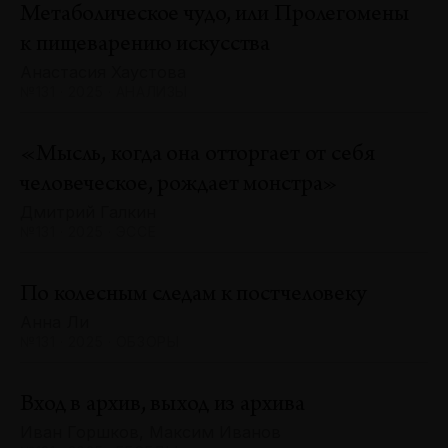
Метаболическое чудо, или Пролегомены
к пищеварению искусства
Анастасия Хаустова
№131 · 2025 · АНАЛИЗЫ
«Мысль, когда она отторгает от себя
человеческое, рождает монстра»
Дмитрий Галкин
№131 · 2025 · ЭССЕ
По колесным следам к постчеловеку
Анна Ли
№131 · 2025 · ОБЗОРЫ
Вход в архив, выход из архива
Иван Горшков, Максим Иванов