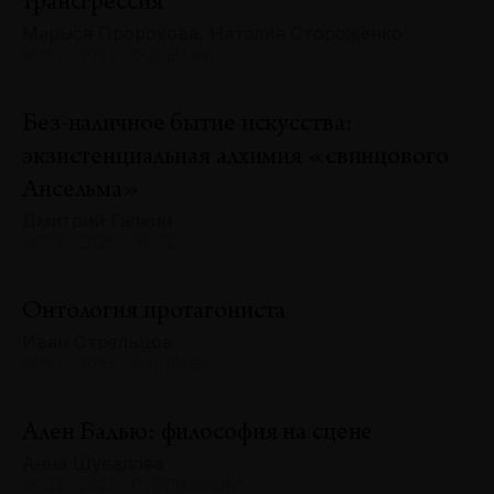
трансгрессия
Марыся Пророкова, Наталия Стороженко
№132 · 2025 · СОБЫТИЯ
Без-наличное бытие искусства:
экзистенциальная алхимия «свинцового
Ансельма»
Дмитрий Галкин
№132 · 2025 · ЭССЕ
Онтология протагониста
Иван Стрельцов
№132 · 2025 · АНАЛИЗЫ
Ален Бадью: философия на сцене
Анна Шувалова
№132 · 2025 · ПУБЛИКАЦИИ