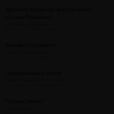
Друг мой пришелец: фигуры Иного
у Елены Минаевой
Константин Зацепин
№131 · 2025 · ПЕРСОНАЛИИ
Манифест странного
Ксения Подлипенцева
№131 · 2025 · ТЕНДЕНЦИИ
Принуждение к отказу
Кирилл Ермолин-Луговской
№131 · 2025 · ТЕКСТ ХУДОЖНИКА
Чуждые ритмы*
Эми Айрленд
№131 · 2025 · АНАЛИЗЫ