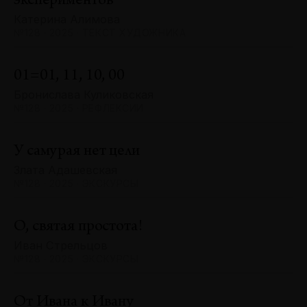
экспериментов
Катерина Алимова
№128 · 2025 · ТЕКСТ ХУДОЖНИКА
01=01, 11, 10, 00
Бронислава Куликовская
№128 · 2025 · РЕФЛЕКСИИ
У самурая нет цели
Злата Адашевская
№128 · 2025 · ЭКСКУРСЫ
О, святая простота!
Иван Стрельцов
№128 · 2025 · ЭКСКУРСЫ
От Ивана к Ивану