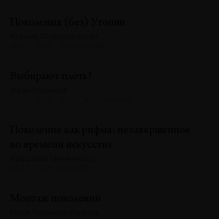
Поколения (без) Утопии
Ксения Подлипенцева
№133 · 2025 · ТЕНДЕНЦИИ
Выбирают плоть?
Иван Новиков
№133 · 2025 · ТЕКСТ ХУДОЖНИКА
Поколение как рифма: незавершенное
во времени искусства
Ярослава Миненкова
№133 · 2025 · АНАЛИЗЫ
Монтаж поколений
Илья Крончев-Иванов