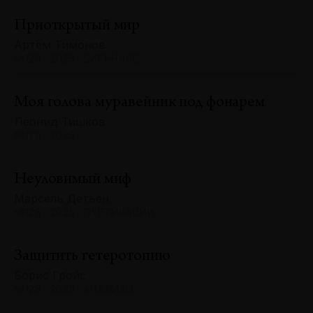
Приоткрытый мир
Артём Тимонов
№129 · 2025 · БИЕННАЛЕ
Моя голова муравейник под фонарем
Леонид Тишков
№128 · 2025
Неуловимый миф
Марсель Детьен
№128 · 2025 · ПУБЛИКАЦИИ
Защитить гетеротопию
Борис Гройс
№128 · 2025 · АНАЛИЗЫ