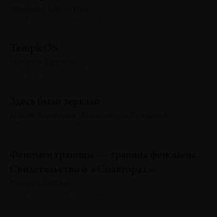
Эльмира Шарипова
№129 · 2025 · ТЕНДЕНЦИИ
TempleOS
Наталья Серкова
№129 · 2025 · АНАЛИЗЫ
Здесь было зеркало
Мария Калинина, Александра Сухарева
№129 · 2025 · БЕСЕДЫ
Феномен границы — граница феномена.
Свидетельство о «Соавторах»
Роман Шалганов
№129 · 2025 · ПЕРСОНАЛИИ