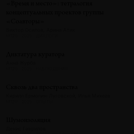
«Время и место»: тетралогия
концептуальных проектов группы
«Соавторы»
Виктор Осипов, Арина Атик
№129 · 2025 · ДИАЛОГИ
Диктатура куратора
Анна Журба
№129 · 2025 · НАБЛЮДЕНИЯ
Сквозь два пространства
Кирилл Ермолин-Луговской, Илья Михеев
№129 · 2025 · ОПЫТЫ
Шумоизоляция
Денис Гаврилов