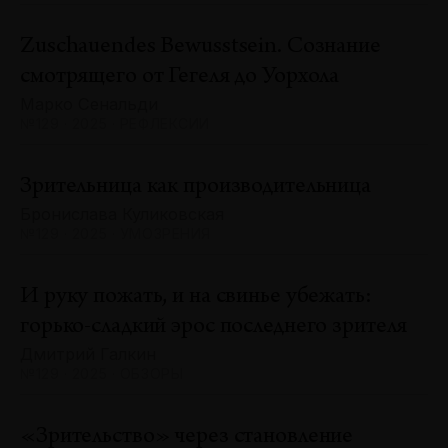
Zuschauendes Bewusstsein. Сознание
смотрящего от Гегеля до Уорхола
Марко Сенальди
№129 · 2025 · РЕФЛЕКСИИ
Зрительница как производительница
Бронислава Куликовская
№129 · 2025 · УМОЗРЕНИЯ
И руку пожать, и на свинье убежать:
горько-сладкий эрос последнего зрителя
Дмитрий Галкин
№129 · 2025 · ОБЗОРЫ
«Зрительство» через становление