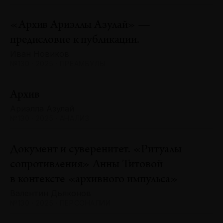
«Архив Ариэллы Азулай» —
предисловие к публикации.
Иван Новиков
№130 · 2025 · ПРЕАМБУЛЫ
Архив
Ариэлла Азулай
№130 · 2025 · АНАЛИЗ
Документ и суверенитет. «Ритуалы
сопротивления» Анны Титовой
в контексте «архивного импульса»
Валентин Дьяконов
№130 · 2025 · ПЕРСОНАЛИИ