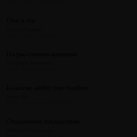
№133 · 2025 · ТЕНДЕНЦИИ
Они и эти
Антон Ходько
№133 · 2025 · АНАЛИЗЫ
На расстоянии комнаты
Николай Алексеев
№133 · 2025 · ОПЫТЫ
Калек не любят очи голубые
Анна Ли
№132 · 2025 · ИССЛЕДОВАНИЯ
Отдаленные последствия
Алина Стрельцова
№132 · 2025 · ТЕНДЕНЦИИ