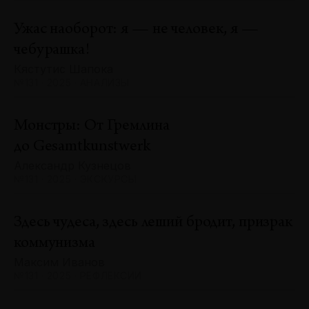
Ужас наоборот: я — не человек, я —
чебурашка!
Кястутис Шапока
№131 · 2025 · АНАЛИЗЫ
Монстры: От Гремлина
до Gesamtkunstwerk
Александр Кузнецов
№131 · 2025 · ЭКСКУРСЫ
Здесь чудеса, здесь леший бродит, призрак
коммунизма
Максим Иванов
№131 · 2025 · РЕФЛЕКСИИ