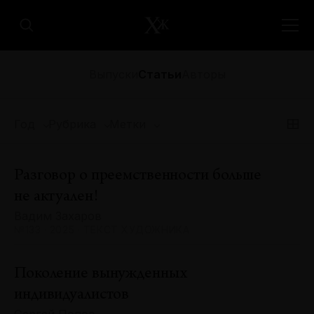
Выпуски
Статьи
Авторы
Год
Рубрика
Метки
Разговор о преемственности больше
не актуален!
Вадим Захаров
№133 · 2025 · ТЕКСТ ХУДОЖНИКА
Поколение вынужденных
индивидуалистов