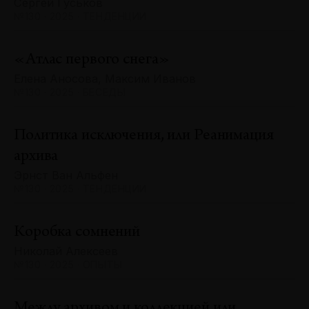
Сергей Гуськов
№130 · 2025 · ТЕНДЕНЦИИ
«Атлас первого снега»
Елена Аносова, Максим Иванов
№130 · 2025 · БЕСЕДЫ
Политика исключения, или Реанимация
архива
Эрнст Ван Альфен
№130 · 2025 · ТЕНДЕНЦИИ
Коробка сомнений
Николай Алексеев
№130 · 2025 · ОПЫТЫ
Между архивом и коллекцией или