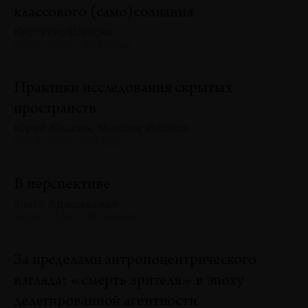
классового (само)сознания
Кястутис Шапока
№129 · 2025 · АНАЛИЗЫ
Практики исследования скрытых
пространств
Юрий Юшкин, Максим Иванов
№129 · 2025 · БЕСЕДЫ
В перспективе
Злата Адашевская
№129 · 2025 · СИТУАЦИИ
За пределами антропоцентрического
взгляда: «смерть зрителя» в эпоху
делегированной агентности