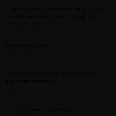
Рефрижератор остывающих фактов, или
в тихом омуте исторических чертей
Дмитрий Галкин
№130 · 2025 · РЕФЛЕКСИИ
Архив как поток
Вадим Захаров
№130 · 2025 · ОПЫТЫ
Войти в поток: музей между архивом
и гезамткунстверком
Борис Гройс
№130 · 2025 · ТЕОРИИ
От спецхранов к землянкам