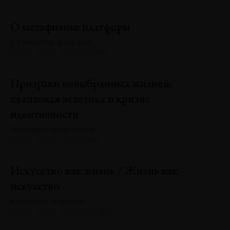
О метафизике платформ
Станислав Шурипа
№132 · 2025 · РЕФЛЕКСИИ
Призраки невыбранных жизней:
квантовая эстетика и кризис
идентичности
Эльмира Шарипова
№132 · 2025 · СОБЫТИЯ
Искусство как жизнь / Жизнь как
искусство
Кястутис Шапока
№132 · 2025 · ПЕРСОНАЛИИ