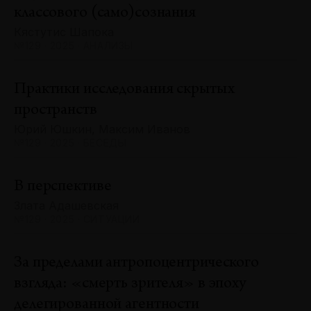
классового (само)сознания
Кястутис Шапока
№129 · 2025 · АНАЛИЗЫ
Практики исследования скрытых
пространств
Юрий Юшкин, Максим Иванов
№129 · 2025 · БЕСЕДЫ
В перспективе
Злата Адашевская
№129 · 2025 · СИТУАЦИИ
За пределами антропоцентрического
взгляда: «смерть зрителя» в эпоху
делегированной агентности