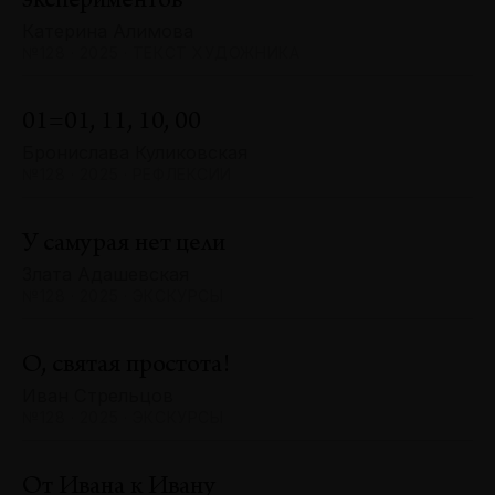
экспериментов
Катерина Алимова
№128 · 2025 · ТЕКСТ ХУДОЖНИКА
01=01, 11, 10, 00
Бронислава Куликовская
№128 · 2025 · РЕФЛЕКСИИ
У самурая нет цели
Злата Адашевская
№128 · 2025 · ЭКСКУРСЫ
О, святая простота!
Иван Стрельцов
№128 · 2025 · ЭКСКУРСЫ
От Ивана к Ивану