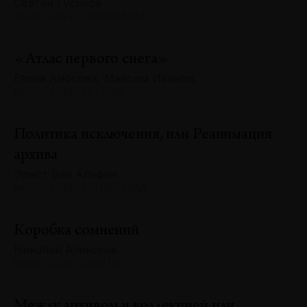
Сергей Гуськов
№130 · 2025 · ТЕНДЕНЦИИ
«Атлас первого снега»
Елена Аносова, Максим Иванов
№130 · 2025 · БЕСЕДЫ
Политика исключения, или Реанимация
архива
Эрнст Ван Альфен
№130 · 2025 · ТЕНДЕНЦИИ
Коробка сомнений
Николай Алексеев
№130 · 2025 · ОПЫТЫ
Между архивом и коллекцией или