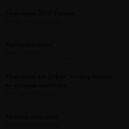
Поколения (без) Утопии
Ксения Подлипенцева
№133 · 2025 · ТЕНДЕНЦИИ
Выбирают плоть?
Иван Новиков
№133 · 2025 · ТЕКСТ ХУДОЖНИКА
Поколение как рифма: незавершенное
во времени искусства
Ярослава Миненкова
№133 · 2025 · АНАЛИЗЫ
Монтаж поколений
Илья Крончев-Иванов