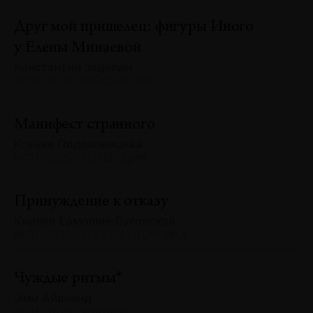
Друг мой пришелец: фигуры Иного
у Елены Минаевой
Константин Зацепин
№131 · 2025 · ПЕРСОНАЛИИ
Манифест странного
Ксения Подлипенцева
№131 · 2025 · ТЕНДЕНЦИИ
Принуждение к отказу
Кирилл Ермолин-Луговской
№131 · 2025 · ТЕКСТ ХУДОЖНИКА
Чуждые ритмы*
Эми Айрленд
№131 · 2025 · АНАЛИЗЫ