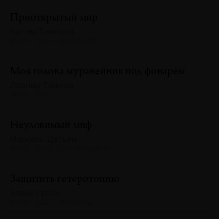
Приоткрытый мир
Артём Тимонов
№129 · 2025 · БИЕННАЛЕ
Моя голова муравейник под фонарем
Леонид Тишков
№128 · 2025
Неуловимый миф
Марсель Детьен
№128 · 2025 · ПУБЛИКАЦИИ
Защитить гетеротопию
Борис Гройс
№128 · 2025 · АНАЛИЗЫ