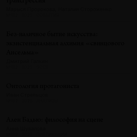
трансгрессия
Марыся Пророкова, Наталия Стороженко
№132 · 2025 · СОБЫТИЯ
Без-наличное бытие искусства:
экзистенциальная алхимия «свинцового
Ансельма»
Дмитрий Галкин
№132 · 2025 · ЭССЕ
Онтология протагониста
Иван Стрельцов
№132 · 2025 · АНАЛИЗЫ
Ален Бадью: философия на сцене
Анна Шувалова
№132 · 2025 · ПУБЛИКАЦИИ