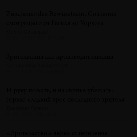
Zuschauendes Bewusstsein. Сознание
смотрящего от Гегеля до Уорхола
Марко Сенальди
№129 · 2025 · РЕФЛЕКСИИ
Зрительница как производительница
Бронислава Куликовская
№129 · 2025 · УМОЗРЕНИЯ
И руку пожать, и на свинье убежать:
горько-сладкий эрос последнего зрителя
Дмитрий Галкин
№129 · 2025 · ОБЗОРЫ
«Зрительство» через становление