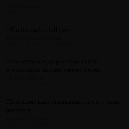
Глеб Стукалин
№133 · 2025
«I'm too sad to tell you»
Евгений Гранильщиков
№133 · 2025 · ТЕКСТ ХУДОЖНИКА
Поколение как форма временной
организации коллективного опыта
Никита Тарасов
№133 · 2025 · НАБЛЮДЕНИЯ
Поколение как социальный и культурный
институт
Кястутис Шапока
№133 · 2025 · ОБЗОРЫ