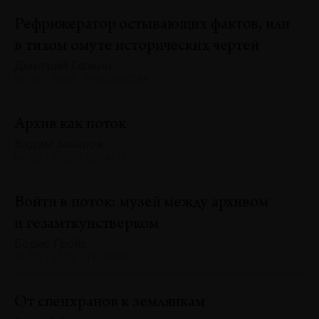
Рефрижератор остывающих фактов, или
в тихом омуте исторических чертей
Дмитрий Галкин
№130 · 2025 · РЕФЛЕКСИИ
Архив как поток
Вадим Захаров
№130 · 2025 · ОПЫТЫ
Войти в поток: музей между архивом
и гезамткунстверком
Борис Гройс
№130 · 2025 · ТЕОРИИ
От спецхранов к землянкам