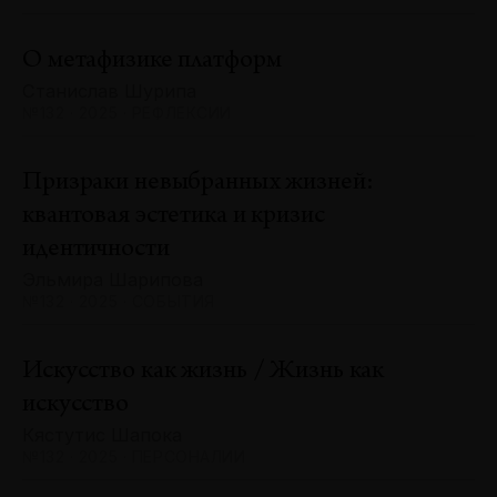
О метафизике платформ
Станислав Шурипа
№132 · 2025 · РЕФЛЕКСИИ
Призраки невыбранных жизней:
квантовая эстетика и кризис
идентичности
Эльмира Шарипова
№132 · 2025 · СОБЫТИЯ
Искусство как жизнь / Жизнь как
искусство
Кястутис Шапока
№132 · 2025 · ПЕРСОНАЛИИ