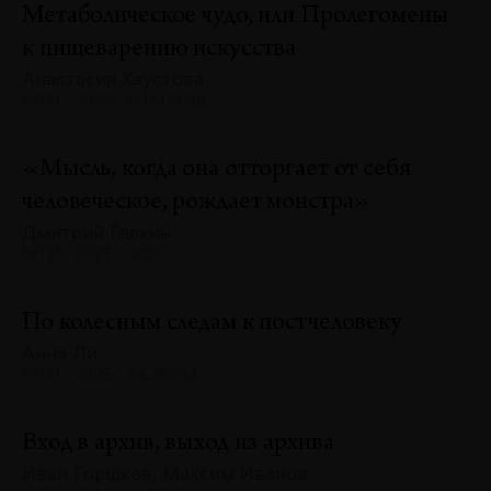
Метаболическое чудо, или Пролегомены
к пищеварению искусства
Анастасия Хаустова
№131 · 2025 · АНАЛИЗЫ
«Мысль, когда она отторгает от себя
человеческое, рождает монстра»
Дмитрий Галкин
№131 · 2025 · ЭССЕ
По колесным следам к постчеловеку
Анна Ли
№131 · 2025 · ОБЗОРЫ
Вход в архив, выход из архива
Иван Горшков, Максим Иванов