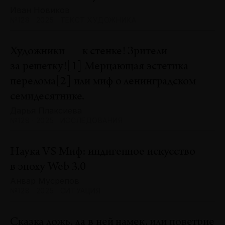
Иван Новиков
№128 · 2025 · ТЕКСТ ХУДОЖНИКА
Художники — к стенке! Зрители —
за решетку![1] Мерцающая эстетика
перелома[2] или миф о ленинградском
семидесятнике.
Дарья Плаксиева
№128 · 2025 · ИССЛЕДОВАНИЯ
Наука VS Миф: индигенное искусство
в эпоху Web 3.0
Анвар Мусрепов
№128 · 2025 · СИТУАЦИЯ
Сказка ложь, да в ней намек, или поветрие