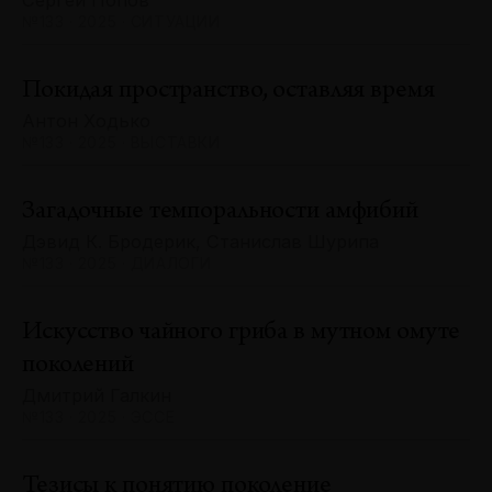
Сергей Попов
№133 · 2025 · СИТУАЦИИ
Покидая пространство, оставляя время
Антон Ходько
№133 · 2025 · ВЫСТАВКИ
Загадочные темпоральности амфибий
Дэвид К. Бродерик, Станислав Шурипа
№133 · 2025 · ДИАЛОГИ
Искусство чайного гриба в мутном омуте
поколений
Дмитрий Галкин
№133 · 2025 · ЭССЕ
Тезисы к понятию поколение