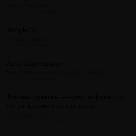
Эльмира Шарипова
№129 · 2025 · ТЕНДЕНЦИИ
TempleOS
Наталья Серкова
№129 · 2025 · АНАЛИЗЫ
Здесь было зеркало
Мария Калинина, Александра Сухарева
№129 · 2025 · БЕСЕДЫ
Феномен границы — граница феномена.
Свидетельство о «Соавторах»
Роман Шалганов
№129 · 2025 · ПЕРСОНАЛИИ