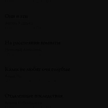
№133 · 2025 · ТЕНДЕНЦИИ
Они и эти
Антон Ходько
№133 · 2025 · АНАЛИЗЫ
На расстоянии комнаты
Николай Алексеев
№133 · 2025 · ОПЫТЫ
Калек не любят очи голубые
Анна Ли
№132 · 2025 · ИССЛЕДОВАНИЯ
Отдаленные последствия
Алина Стрельцова
№132 · 2025 · ТЕНДЕНЦИИ