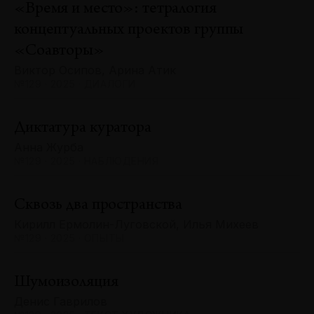
«Время и место»: тетралогия
концептуальных проектов группы
«Соавторы»
Виктор Осипов, Арина Атик
№129 · 2025 · ДИАЛОГИ
Диктатура куратора
Анна Журба
№129 · 2025 · НАБЛЮДЕНИЯ
Сквозь два пространства
Кирилл Ермолин-Луговской, Илья Михеев
№129 · 2025 · ОПЫТЫ
Шумоизоляция
Денис Гаврилов