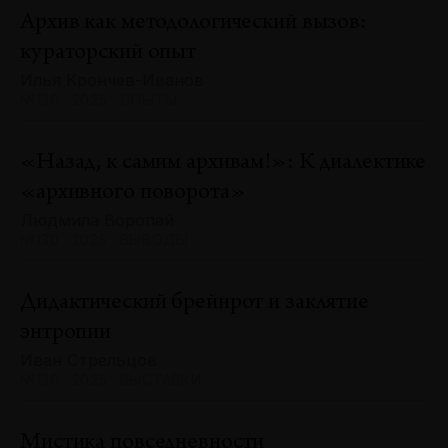
Архив как методологический вызов:
кураторский опыт
Илья Крончев-Иванов
№130 · 2025 · ОПЫТЫ
«Назад, к самим архивам!»: К диалектике
«архивного поворота»
Людмила Воропай
№130 · 2025 · ВЫВОДЫ
Дидактический брейнрот и заклятие
энтропии
Иван Стрельцов
№130 · 2025 · ВЫСТАВКИ
Мистика повседневности