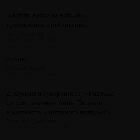
«Архив Ариэллы Азулай» —
предисловие к публикации.
Иван Новиков
№130 · 2025 · ПРЕАМБУЛЫ
Архив
Ариэлла Азулай
№130 · 2025 · АНАЛИЗ
Документ и суверенитет. «Ритуалы
сопротивления» Анны Титовой
в контексте «архивного импульса»
Валентин Дьяконов
№130 · 2025 · ПЕРСОНАЛИИ