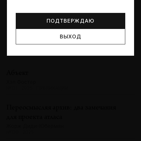
Могут упоминаться лица и организации, признанные
Сергей Баландин
иноагентами или нежелательными в РФ —
реестр
№131 · 2025 · ЮБИЛЕИ
Минюста
.
ПОДТВЕРЖДАЮ
Художник и зритель: «химия»
ВЫХОД
взаимодействия
Антон Ходько
№131 · 2025 · ВЫСТАВКИ
Абъект
Хэл Фостер
№131 · 2025 · ПУБЛИКАЦИИ
Переосмысляя архив: два замечания
для проекта атласа
Жорж Диди-Юберман
№130 · 2025