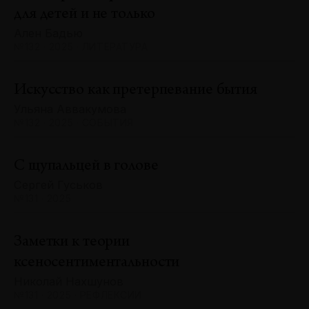
для детей и не только
Ален Бадью
№132 · 2025 · ЛИТЕРАТУРА
Искусство как претерпевание бытия
Ульяна Аввакумова
№132 · 2025 · СОБЫТИЯ
С щупальцей в голове
Сергей Гуськов
№131 · 2025
Заметки к теории
ксеносентиментальности
Николай Нахшунов
№131 · 2025 · РЕФЛЕКСИИ