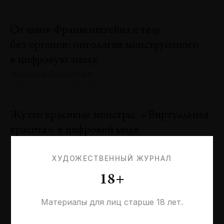
От швов Франкенштейна к телу
без органов: онтология монструозного
в цифровую эпоху.
Эльмира Шарипова
№131 · 2025 · СИТУАЦИИ
Жутко красивые монстры. «Виртуальная
красота» в цифровой моде.
Оксана Пертель
№131 · 2025 · ТЕНДЕНЦИИ
ХУДОЖЕСТВЕННЫЙ ЖУРНАЛ
18+
Проблемы идентичности в море
необходимостей. Заметки к 20-летию
Материалы для лиц старше 18 лет.
галереи «Виктория»