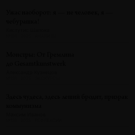
Ужас наоборот: я — не человек, я —
чебурашка!
Кястутис Шапока
№131 · 2025 · АНАЛИЗЫ
Монстры: От Гремлина
до Gesamtkunstwerk
Александр Кузнецов
№131 · 2025 · ЭКСКУРСЫ
Здесь чудеса, здесь леший бродит, призрак
коммунизма
Максим Иванов
№131 · 2025 · РЕФЛЕКСИИ