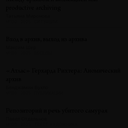
productive archiving
Татьяна Миронова
№130 · 2025 · СИТУАЦИИ
Вход в архив, выход из архива
Максим Шер
№130 · 2025 · БЕСЕДЫ
«Атлас» Герхарда Рихтера: Аномический
архив
Бенджамин Бухло
№130 · 2025 · ПУБЛИКАЦИИ
Репозиторий и речь убитого самурая
Павел Отдельнов
№130 · 2025 · ТЕКСТ ХУДОЖНИКА