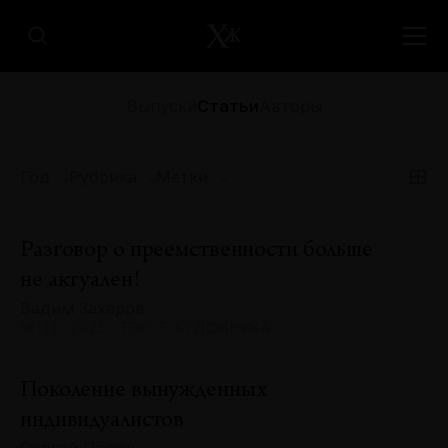
Выпуски
Статьи
Авторы
Год
Рубрика
Метки
Разговор о преемственности больше
не актуален!
Вадим Захаров
№133 · 2025 · ТЕКСТ ХУДОЖНИКА
Поколение вынужденных
индивидуалистов