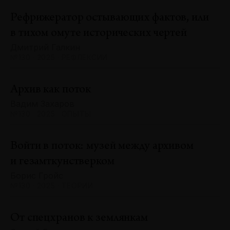
Рефрижератор остывающих фактов, или
в тихом омуте исторических чертей
Дмитрий Галкин
№130 · 2025 · РЕФЛЕКСИИ
Архив как поток
Вадим Захаров
№130 · 2025 · ОПЫТЫ
Войти в поток: музей между архивом
и гезамткунстверком
Борис Гройс
№130 · 2025 · ТЕОРИИ
От спецхранов к землянкам