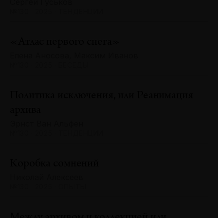
Сергей Гуськов
№130 · 2025 · ТЕНДЕНЦИИ
«Атлас первого снега»
Елена Аносова, Максим Иванов
№130 · 2025 · БЕСЕДЫ
Политика исключения, или Реанимация
архива
Эрнст Ван Альфен
№130 · 2025 · ТЕНДЕНЦИИ
Коробка сомнений
Николай Алексеев
№130 · 2025 · ОПЫТЫ
Между архивом и коллекцией или