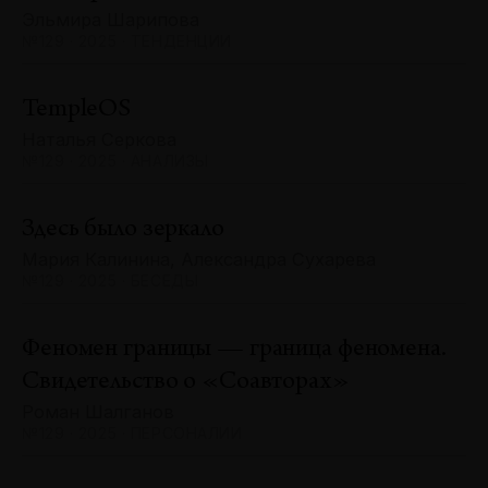
Эльмира Шарипова
№129 · 2025 · ТЕНДЕНЦИИ
TempleOS
Наталья Серкова
№129 · 2025 · АНАЛИЗЫ
Здесь было зеркало
Мария Калинина, Александра Сухарева
№129 · 2025 · БЕСЕДЫ
Феномен границы — граница феномена.
Свидетельство о «Соавторах»
Роман Шалганов
№129 · 2025 · ПЕРСОНАЛИИ