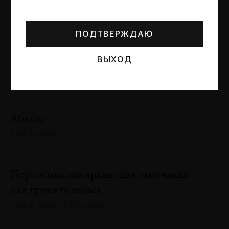
Могут упоминаться лица и организации, признанные
Сергей Баландин
иноагентами или нежелательными в РФ —
реестр
№131 · 2025 · ЮБИЛЕИ
Минюста
.
ПОДТВЕРЖДАЮ
Художник и зритель: «химия»
ВЫХОД
взаимодействия
Антон Ходько
№131 · 2025 · ВЫСТАВКИ
Абъект
Хэл Фостер
№131 · 2025 · ПУБЛИКАЦИИ
Переосмысляя архив: два замечания
для проекта атласа
Жорж Диди-Юберман
№130 · 2025