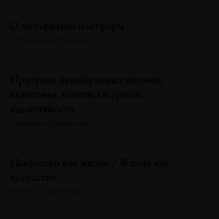
О метафизике платформ
Станислав Шурипа
№132 · 2025 · РЕФЛЕКСИИ
Призраки невыбранных жизней:
квантовая эстетика и кризис
идентичности
Эльмира Шарипова
№132 · 2025 · СОБЫТИЯ
Искусство как жизнь / Жизнь как
искусство
Кястутис Шапока
№132 · 2025 · ПЕРСОНАЛИИ