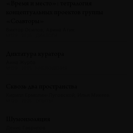
«Время и место»: тетралогия
концептуальных проектов группы
«Соавторы»
Виктор Осипов, Арина Атик
№129 · 2025 · ДИАЛОГИ
Диктатура куратора
Анна Журба
№129 · 2025 · НАБЛЮДЕНИЯ
Сквозь два пространства
Кирилл Ермолин-Луговской, Илья Михеев
№129 · 2025 · ОПЫТЫ
Шумоизоляция
Денис Гаврилов