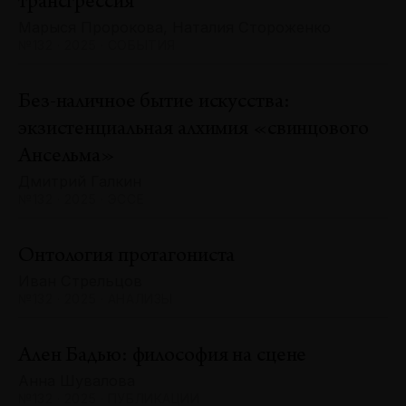
трансгрессия
Марыся Пророкова, Наталия Стороженко
№132 · 2025 · СОБЫТИЯ
Без-наличное бытие искусства:
экзистенциальная алхимия «свинцового
Ансельма»
Дмитрий Галкин
№132 · 2025 · ЭССЕ
Онтология протагониста
Иван Стрельцов
№132 · 2025 · АНАЛИЗЫ
Ален Бадью: философия на сцене
Анна Шувалова
№132 · 2025 · ПУБЛИКАЦИИ