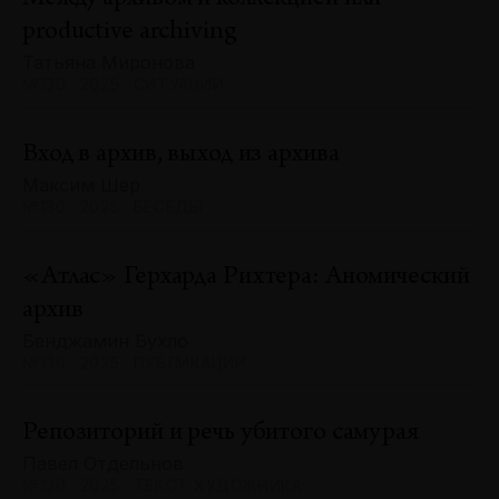
productive archiving
Татьяна Миронова
№130 · 2025 · СИТУАЦИИ
Вход в архив, выход из архива
Максим Шер
№130 · 2025 · БЕСЕДЫ
«Атлас» Герхарда Рихтера: Аномический
архив
Бенджамин Бухло
№130 · 2025 · ПУБЛИКАЦИИ
Репозиторий и речь убитого самурая
Павел Отдельнов
№130 · 2025 · ТЕКСТ ХУДОЖНИКА