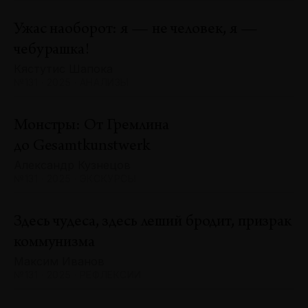
Ужас наоборот: я — не человек, я —
чебурашка!
Кястутис Шапока
№131 · 2025 · АНАЛИЗЫ
Монстры: От Гремлина
до Gesamtkunstwerk
Александр Кузнецов
№131 · 2025 · ЭКСКУРСЫ
Здесь чудеса, здесь леший бродит, призрак
коммунизма
Максим Иванов
№131 · 2025 · РЕФЛЕКСИИ