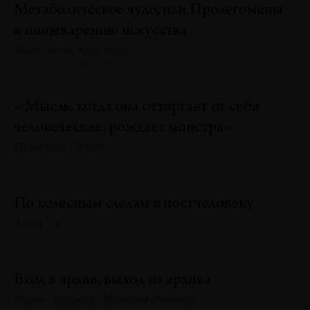
Метаболическое чудо, или Пролегомены
к пищеварению искусства
Анастасия Хаустова
№131 · 2025 · АНАЛИЗЫ
«Мысль, когда она отторгает от себя
человеческое, рождает монстра»
Дмитрий Галкин
№131 · 2025 · ЭССЕ
По колесным следам к постчеловеку
Анна Ли
№131 · 2025 · ОБЗОРЫ
Вход в архив, выход из архива
Иван Горшков, Максим Иванов