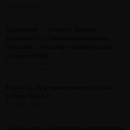
Иван Новиков
№128 · 2025 · ТЕКСТ ХУДОЖНИКА
Художники — к стенке! Зрители —
за решетку![1] Мерцающая эстетика
перелома[2] или миф о ленинградском
семидесятнике.
Дарья Плаксиева
№128 · 2025 · ИССЛЕДОВАНИЯ
Наука VS Миф: индигенное искусство
в эпоху Web 3.0
Анвар Мусрепов
№128 · 2025 · СИТУАЦИЯ
Сказка ложь, да в ней намек, или поветрие