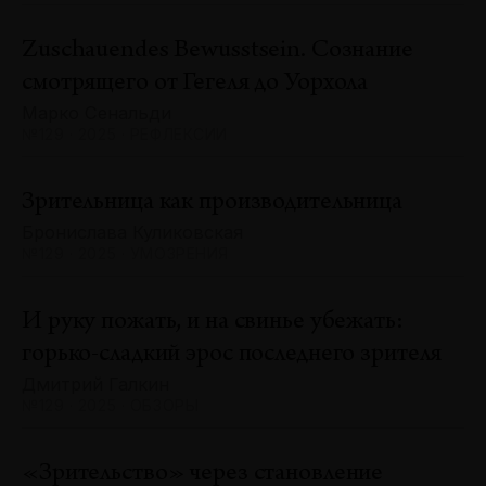
Zuschauendes Bewusstsein. Сознание
смотрящего от Гегеля до Уорхола
Марко Сенальди
№129 · 2025 · РЕФЛЕКСИИ
Зрительница как производительница
Бронислава Куликовская
№129 · 2025 · УМОЗРЕНИЯ
И руку пожать, и на свинье убежать:
горько-сладкий эрос последнего зрителя
Дмитрий Галкин
№129 · 2025 · ОБЗОРЫ
«Зрительство» через становление