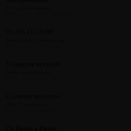
экспериментов
Катерина Алимова
№128 · 2025 · ТЕКСТ ХУДОЖНИКА
01=01, 11, 10, 00
Бронислава Куликовская
№128 · 2025 · РЕФЛЕКСИИ
У самурая нет цели
Злата Адашевская
№128 · 2025 · ЭКСКУРСЫ
О, святая простота!
Иван Стрельцов
№128 · 2025 · ЭКСКУРСЫ
От Ивана к Ивану