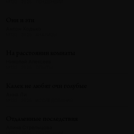
№133 · 2025 · ТЕНДЕНЦИИ
Они и эти
Антон Ходько
№133 · 2025 · АНАЛИЗЫ
На расстоянии комнаты
Николай Алексеев
№133 · 2025 · ОПЫТЫ
Калек не любят очи голубые
Анна Ли
№132 · 2025 · ИССЛЕДОВАНИЯ
Отдаленные последствия
Алина Стрельцова
№132 · 2025 · ТЕНДЕНЦИИ