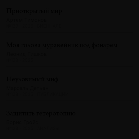
Приоткрытый мир
Артём Тимонов
№129 · 2025 · БИЕННАЛЕ
Моя голова муравейник под фонарем
Леонид Тишков
№128 · 2025
Неуловимый миф
Марсель Детьен
№128 · 2025 · ПУБЛИКАЦИИ
Защитить гетеротопию
Борис Гройс
№128 · 2025 · АНАЛИЗЫ