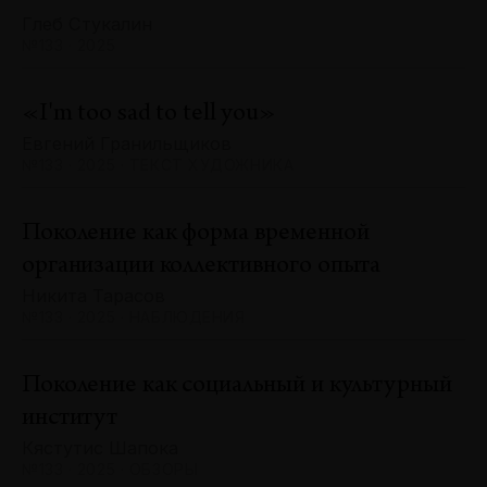
Глеб Стукалин
№133 · 2025
«I'm too sad to tell you»
Евгений Гранильщиков
№133 · 2025 · ТЕКСТ ХУДОЖНИКА
Поколение как форма временной
организации коллективного опыта
Никита Тарасов
№133 · 2025 · НАБЛЮДЕНИЯ
Поколение как социальный и культурный
институт
Кястутис Шапока
№133 · 2025 · ОБЗОРЫ