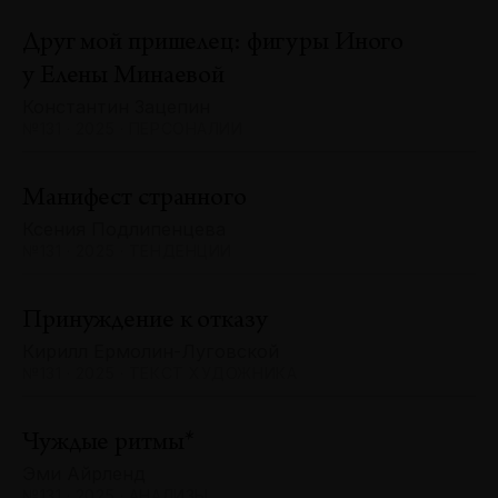
Друг мой пришелец: фигуры Иного
у Елены Минаевой
Константин Зацепин
№131 · 2025 · ПЕРСОНАЛИИ
Манифест странного
Ксения Подлипенцева
№131 · 2025 · ТЕНДЕНЦИИ
Принуждение к отказу
Кирилл Ермолин-Луговской
№131 · 2025 · ТЕКСТ ХУДОЖНИКА
Чуждые ритмы*
Эми Айрленд
№131 · 2025 · АНАЛИЗЫ