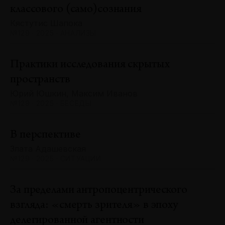
классового (само)сознания
Кястутис Шапока
№129 · 2025 · АНАЛИЗЫ
Практики исследования скрытых
пространств
Юрий Юшкин, Максим Иванов
№129 · 2025 · БЕСЕДЫ
В перспективе
Злата Адашевская
№129 · 2025 · СИТУАЦИИ
За пределами антропоцентрического
взгляда: «смерть зрителя» в эпоху
делегированной агентности