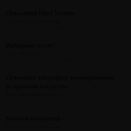
Поколения (без) Утопии
Ксения Подлипенцева
№133 · 2025 · ТЕНДЕНЦИИ
Выбирают плоть?
Иван Новиков
№133 · 2025 · ТЕКСТ ХУДОЖНИКА
Поколение как рифма: незавершенное
во времени искусства
Ярослава Миненкова
№133 · 2025 · АНАЛИЗЫ
Монтаж поколений
Илья Крончев-Иванов