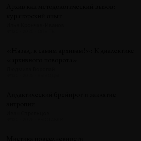
Архив как методологический вызов:
кураторский опыт
Илья Крончев-Иванов
№130 · 2025 · ОПЫТЫ
«Назад, к самим архивам!»: К диалектике
«архивного поворота»
Людмила Воропай
№130 · 2025 · ВЫВОДЫ
Дидактический брейнрот и заклятие
энтропии
Иван Стрельцов
№130 · 2025 · ВЫСТАВКИ
Мистика повседневности