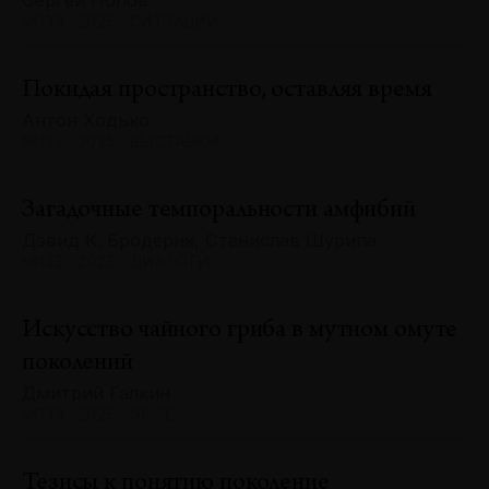
Сергей Попов
№133 · 2025 · СИТУАЦИИ
Покидая пространство, оставляя время
Антон Ходько
№133 · 2025 · ВЫСТАВКИ
Загадочные темпоральности амфибий
Дэвид К. Бродерик, Станислав Шурипа
№133 · 2025 · ДИАЛОГИ
Искусство чайного гриба в мутном омуте
поколений
Дмитрий Галкин
№133 · 2025 · ЭССЕ
Тезисы к понятию поколение