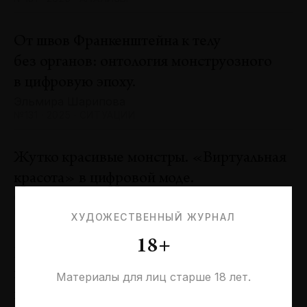
От швов Франкенштейна к телу
без органов: онтология монструозного
в цифровую эпоху.
Эльмира Шарипова
№131 · 2025 · СИТУАЦИИ
Жутко красивые монстры. «Виртуальная
красота» в цифровой моде.
Оксана Пертель
№131 · 2025 · ТЕНДЕНЦИИ
ХУДОЖЕСТВЕННЫЙ ЖУРНАЛ
18+
Проблемы идентичности в море
необходимостей. Заметки к 20-летию
Материалы для лиц старше 18 лет.
галереи «Виктория»