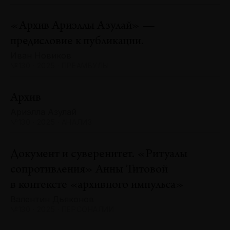
«Архив Ариэллы Азулай» —
предисловие к публикации.
Иван Новиков
№130 · 2025 · ПРЕАМБУЛЫ
Архив
Ариэлла Азулай
№130 · 2025 · АНАЛИЗ
Документ и суверенитет. «Ритуалы
сопротивления» Анны Титовой
в контексте «архивного импульса»
Валентин Дьяконов
№130 · 2025 · ПЕРСОНАЛИИ