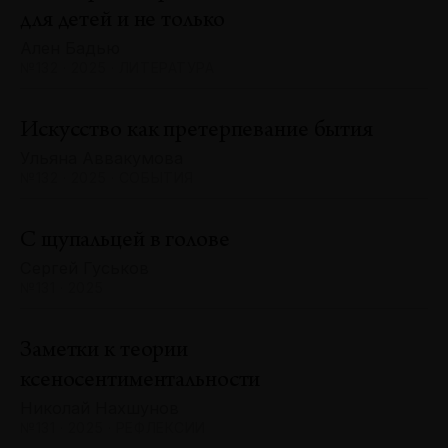
для детей и не только
Ален Бадью
№132 · 2025 · ЛИТЕРАТУРА
Искусство как претерпевание бытия
Ульяна Аввакумова
№132 · 2025 · СОБЫТИЯ
С щупальцей в голове
Сергей Гуськов
№131 · 2025
Заметки к теории
ксеносентиментальности
Николай Нахшунов
№131 · 2025 · РЕФЛЕКСИИ