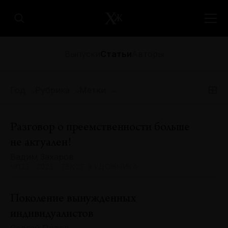
Выпуски
Статьи
Авторы
Год
Рубрика
Метки
Разговор о преемственности больше
не актуален!
Вадим Захаров
№133 · 2025 · ТЕКСТ ХУДОЖНИКА
Поколение вынужденных
индивидуалистов