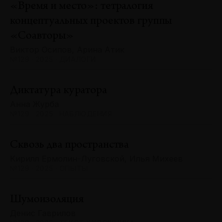
«Время и место»: тетралогия
концептуальных проектов группы
«Соавторы»
Виктор Осипов, Арина Атик
№129 · 2025 · ДИАЛОГИ
Диктатура куратора
Анна Журба
№129 · 2025 · НАБЛЮДЕНИЯ
Сквозь два пространства
Кирилл Ермолин-Луговской, Илья Михеев
№129 · 2025 · ОПЫТЫ
Шумоизоляция
Денис Гаврилов