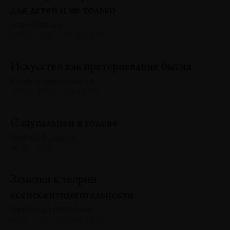
для детей и не только
Ален Бадью
№132 · 2025 · ЛИТЕРАТУРА
Искусство как претерпевание бытия
Ульяна Аввакумова
№132 · 2025 · СОБЫТИЯ
С щупальцей в голове
Сергей Гуськов
№131 · 2025
Заметки к теории
ксеносентиментальности
Николай Нахшунов
№131 · 2025 · РЕФЛЕКСИИ