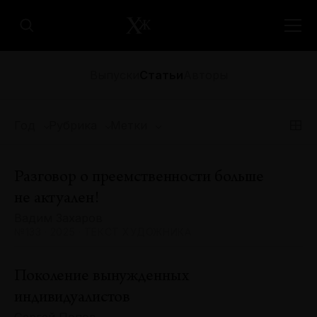
Выпуски
Статьи
Авторы
Год
Рубрика
Метки
Разговор о преемственности больше
не актуален!
Вадим Захаров
№133 · 2025 · ТЕКСТ ХУДОЖНИКА
Поколение вынужденных
индивидуалистов