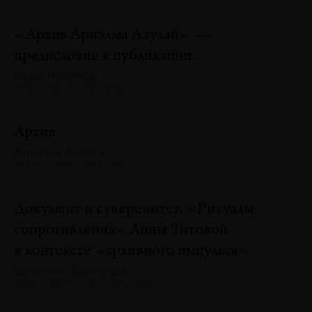
«Архив Ариэллы Азулай» —
предисловие к публикации.
Иван Новиков
№130 · 2025 · ПРЕАМБУЛЫ
Архив
Ариэлла Азулай
№130 · 2025 · АНАЛИЗ
Документ и суверенитет. «Ритуалы
сопротивления» Анны Титовой
в контексте «архивного импульса»
Валентин Дьяконов
№130 · 2025 · ПЕРСОНАЛИИ