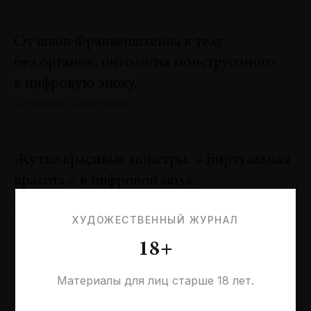
От швов Франкенштейна к телу
без органов: онтология монструозного
в цифровую эпоху.
Эльмира Шарипова
№131 · 2025 · СИТУАЦИИ
Жутко красивые монстры. «Виртуальная
красота» в цифровой моде.
Оксана Пертель
№131 · 2025 · ТЕНДЕНЦИИ
ХУДОЖЕСТВЕННЫЙ ЖУРНАЛ
18+
Проблемы идентичности в море
необходимостей. Заметки к 20-летию
Материалы для лиц старше 18 лет.
галереи «Виктория»