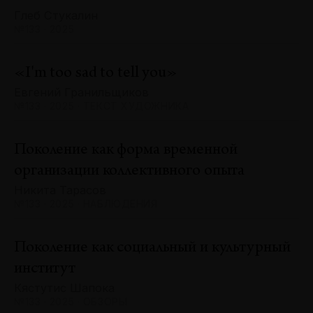
Глеб Стукалин
№133 · 2025
«I'm too sad to tell you»
Евгений Гранильщиков
№133 · 2025 · ТЕКСТ ХУДОЖНИКА
Поколение как форма временной
организации коллективного опыта
Никита Тарасов
№133 · 2025 · НАБЛЮДЕНИЯ
Поколение как социальный и культурный
институт
Кястутис Шапока
№133 · 2025 · ОБЗОРЫ