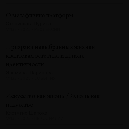
О метафизике платформ
Станислав Шурипа
№132 · 2025 · РЕФЛЕКСИИ
Призраки невыбранных жизней:
квантовая эстетика и кризис
идентичности
Эльмира Шарипова
№132 · 2025 · СОБЫТИЯ
Искусство как жизнь / Жизнь как
искусство
Кястутис Шапока
№132 · 2025 · ПЕРСОНАЛИИ