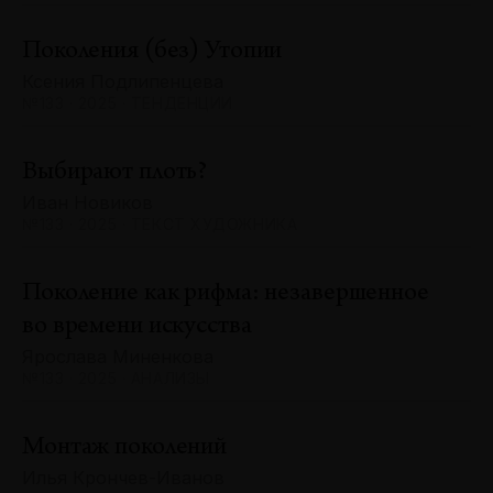
Поколения (без) Утопии
Ксения Подлипенцева
№133 · 2025 · ТЕНДЕНЦИИ
Выбирают плоть?
Иван Новиков
№133 · 2025 · ТЕКСТ ХУДОЖНИКА
Поколение как рифма: незавершенное
во времени искусства
Ярослава Миненкова
№133 · 2025 · АНАЛИЗЫ
Монтаж поколений
Илья Крончев-Иванов