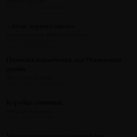
Сергей Гуськов
№130 · 2025 · ТЕНДЕНЦИИ
«Атлас первого снега»
Елена Аносова, Максим Иванов
№130 · 2025 · БЕСЕДЫ
Политика исключения, или Реанимация
архива
Эрнст Ван Альфен
№130 · 2025 · ТЕНДЕНЦИИ
Коробка сомнений
Николай Алексеев
№130 · 2025 · ОПЫТЫ
Между архивом и коллекцией или