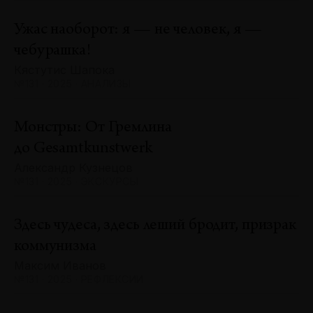
Ужас наоборот: я — не человек, я —
чебурашка!
Кястутис Шапока
№131 · 2025 · АНАЛИЗЫ
Монстры: От Гремлина
до Gesamtkunstwerk
Александр Кузнецов
№131 · 2025 · ЭКСКУРСЫ
Здесь чудеса, здесь леший бродит, призрак
коммунизма
Максим Иванов
№131 · 2025 · РЕФЛЕКСИИ