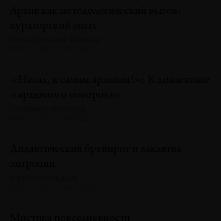
Архив как методологический вызов:
кураторский опыт
Илья Крончев-Иванов
№130 · 2025 · ОПЫТЫ
«Назад, к самим архивам!»: К диалектике
«архивного поворота»
Людмила Воропай
№130 · 2025 · ВЫВОДЫ
Дидактический брейнрот и заклятие
энтропии
Иван Стрельцов
№130 · 2025 · ВЫСТАВКИ
Мистика повседневности