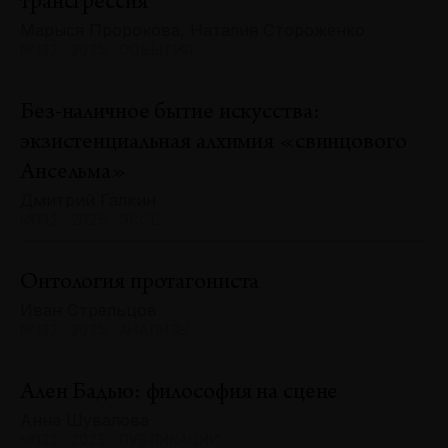
трансгрессия
Марыся Пророкова, Наталия Стороженко
№132 · 2025 · СОБЫТИЯ
Без-наличное бытие искусства:
экзистенциальная алхимия «свинцового
Ансельма»
Дмитрий Галкин
№132 · 2025 · ЭССЕ
Онтология протагониста
Иван Стрельцов
№132 · 2025 · АНАЛИЗЫ
Ален Бадью: философия на сцене
Анна Шувалова
№132 · 2025 · ПУБЛИКАЦИИ