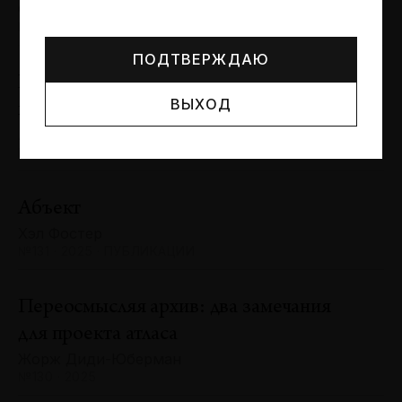
Могут упоминаться лица и организации, признанные
Сергей Баландин
иноагентами или нежелательными в РФ —
реестр
№131 · 2025 · ЮБИЛЕИ
Минюста
.
ПОДТВЕРЖДАЮ
Художник и зритель: «химия»
ВЫХОД
взаимодействия
Антон Ходько
№131 · 2025 · ВЫСТАВКИ
Абъект
Хэл Фостер
№131 · 2025 · ПУБЛИКАЦИИ
Переосмысляя архив: два замечания
для проекта атласа
Жорж Диди-Юберман
№130 · 2025