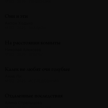
№133 · 2025 · ТЕНДЕНЦИИ
Они и эти
Антон Ходько
№133 · 2025 · АНАЛИЗЫ
На расстоянии комнаты
Николай Алексеев
№133 · 2025 · ОПЫТЫ
Калек не любят очи голубые
Анна Ли
№132 · 2025 · ИССЛЕДОВАНИЯ
Отдаленные последствия
Алина Стрельцова
№132 · 2025 · ТЕНДЕНЦИИ