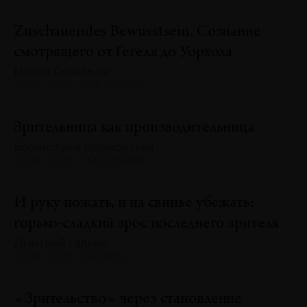
Zuschauendes Bewusstsein. Сознание
смотрящего от Гегеля до Уорхола
Марко Сенальди
№129 · 2025 · РЕФЛЕКСИИ
Зрительница как производительница
Бронислава Куликовская
№129 · 2025 · УМОЗРЕНИЯ
И руку пожать, и на свинье убежать:
горько-сладкий эрос последнего зрителя
Дмитрий Галкин
№129 · 2025 · ОБЗОРЫ
«Зрительство» через становление