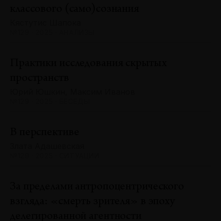
классового (само)сознания
Кястутис Шапока
№129 · 2025 · АНАЛИЗЫ
Практики исследования скрытых
пространств
Юрий Юшкин, Максим Иванов
№129 · 2025 · БЕСЕДЫ
В перспективе
Злата Адашевская
№129 · 2025 · СИТУАЦИИ
За пределами антропоцентрического
взгляда: «смерть зрителя» в эпоху
делегированной агентности