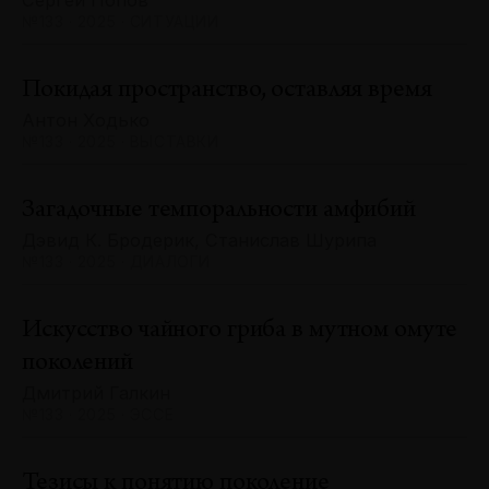
Сергей Попов
№133 · 2025 · СИТУАЦИИ
Покидая пространство, оставляя время
Антон Ходько
№133 · 2025 · ВЫСТАВКИ
Загадочные темпоральности амфибий
Дэвид К. Бродерик, Станислав Шурипа
№133 · 2025 · ДИАЛОГИ
Искусство чайного гриба в мутном омуте
поколений
Дмитрий Галкин
№133 · 2025 · ЭССЕ
Тезисы к понятию поколение