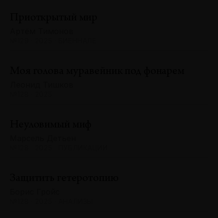
Приоткрытый мир
Артём Тимонов
№129 · 2025 · БИЕННАЛЕ
Моя голова муравейник под фонарем
Леонид Тишков
№128 · 2025
Неуловимый миф
Марсель Детьен
№128 · 2025 · ПУБЛИКАЦИИ
Защитить гетеротопию
Борис Гройс
№128 · 2025 · АНАЛИЗЫ