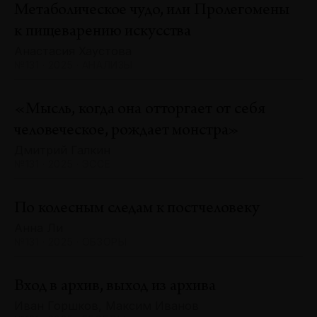
Метаболическое чудо, или Пролегомены
к пищеварению искусства
Анастасия Хаустова
№131 · 2025 · АНАЛИЗЫ
«Мысль, когда она отторгает от себя
человеческое, рождает монстра»
Дмитрий Галкин
№131 · 2025 · ЭССЕ
По колесным следам к постчеловеку
Анна Ли
№131 · 2025 · ОБЗОРЫ
Вход в архив, выход из архива
Иван Горшков, Максим Иванов