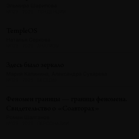
Эльмира Шарипова
№129 · 2025 · ТЕНДЕНЦИИ
TempleOS
Наталья Серкова
№129 · 2025 · АНАЛИЗЫ
Здесь было зеркало
Мария Калинина, Александра Сухарева
№129 · 2025 · БЕСЕДЫ
Феномен границы — граница феномена.
Свидетельство о «Соавторах»
Роман Шалганов
№129 · 2025 · ПЕРСОНАЛИИ