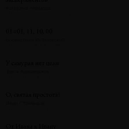
экспериментов
Катерина Алимова
№128 · 2025 · ТЕКСТ ХУДОЖНИКА
01=01, 11, 10, 00
Бронислава Куликовская
№128 · 2025 · РЕФЛЕКСИИ
У самурая нет цели
Злата Адашевская
№128 · 2025 · ЭКСКУРСЫ
О, святая простота!
Иван Стрельцов
№128 · 2025 · ЭКСКУРСЫ
От Ивана к Ивану