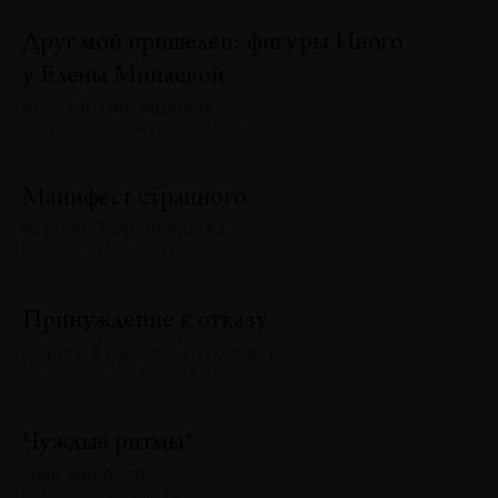
Друг мой пришелец: фигуры Иного
у Елены Минаевой
Константин Зацепин
№131 · 2025 · ПЕРСОНАЛИИ
Манифест странного
Ксения Подлипенцева
№131 · 2025 · ТЕНДЕНЦИИ
Принуждение к отказу
Кирилл Ермолин-Луговской
№131 · 2025 · ТЕКСТ ХУДОЖНИКА
Чуждые ритмы*
Эми Айрленд
№131 · 2025 · АНАЛИЗЫ