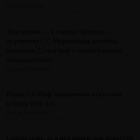
Иван Новиков
№128 · 2025 · ТЕКСТ ХУДОЖНИКА
Художники — к стенке! Зрители —
за решетку![1] Мерцающая эстетика
перелома[2] или миф о ленинградском
семидесятнике.
Дарья Плаксиева
№128 · 2025 · ИССЛЕДОВАНИЯ
Наука VS Миф: индигенное искусство
в эпоху Web 3.0
Анвар Мусрепов
№128 · 2025 · СИТУАЦИЯ
Сказка ложь, да в ней намек, или поветрие