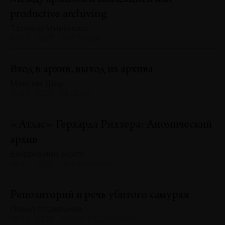
productive archiving
Татьяна Миронова
№130 · 2025 · СИТУАЦИИ
Вход в архив, выход из архива
Максим Шер
№130 · 2025 · БЕСЕДЫ
«Атлас» Герхарда Рихтера: Аномический
архив
Бенджамин Бухло
№130 · 2025 · ПУБЛИКАЦИИ
Репозиторий и речь убитого самурая
Павел Отдельнов
№130 · 2025 · ТЕКСТ ХУДОЖНИКА