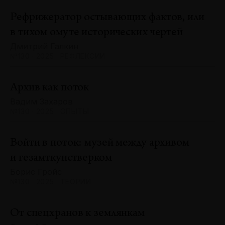
Рефрижератор остывающих фактов, или
в тихом омуте исторических чертей
Дмитрий Галкин
№130 · 2025 · РЕФЛЕКСИИ
Архив как поток
Вадим Захаров
№130 · 2025 · ОПЫТЫ
Войти в поток: музей между архивом
и гезамткунстверком
Борис Гройс
№130 · 2025 · ТЕОРИИ
От спецхранов к землянкам