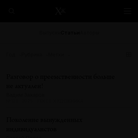
Выпуски
Статьи
Авторы
Год
Рубрика
Метки
Разговор о преемственности больше
не актуален!
Вадим Захаров
№133 · 2025 · ТЕКСТ ХУДОЖНИКА
Поколение вынужденных
индивидуалистов