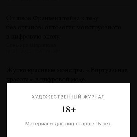
От швов Франкенштейна к телу
без органов: онтология монструозного
в цифровую эпоху.
Эльмира Шарипова
№131 · 2025 · СИТУАЦИИ
Жутко красивые монстры. «Виртуальная
красота» в цифровой моде.
Оксана Пертель
№131 · 2025 · ТЕНДЕНЦИИ
ХУДОЖЕСТВЕННЫЙ ЖУРНАЛ
18+
Проблемы идентичности в море
необходимостей. Заметки к 20-летию
Материалы для лиц старше 18 лет.
галереи «Виктория»