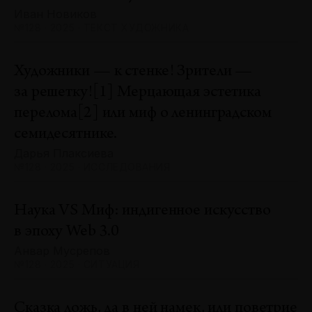
Иван Новиков
№128 · 2025 · ТЕКСТ ХУДОЖНИКА
Художники — к стенке! Зрители —
за решетку![1] Мерцающая эстетика
перелома[2] или миф о ленинградском
семидесятнике.
Дарья Плаксиева
№128 · 2025 · ИССЛЕДОВАНИЯ
Наука VS Миф: индигенное искусство
в эпоху Web 3.0
Анвар Мусрепов
№128 · 2025 · СИТУАЦИЯ
Сказка ложь, да в ней намек, или поветрие