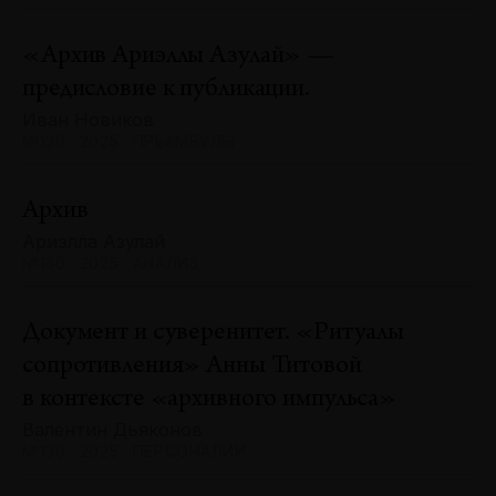
«Архив Ариэллы Азулай» —
предисловие к публикации.
Иван Новиков
№130 · 2025 · ПРЕАМБУЛЫ
Архив
Ариэлла Азулай
№130 · 2025 · АНАЛИЗ
Документ и суверенитет. «Ритуалы
сопротивления» Анны Титовой
в контексте «архивного импульса»
Валентин Дьяконов
№130 · 2025 · ПЕРСОНАЛИИ