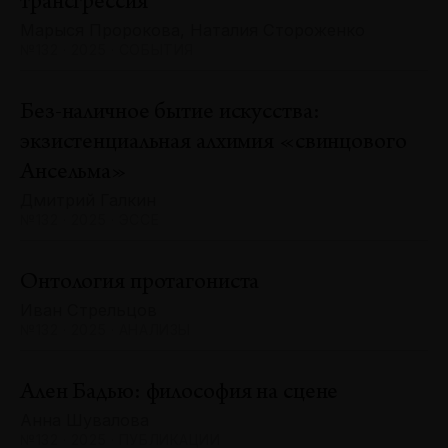
трансгрессия
Марыся Пророкова, Наталия Стороженко
№132 · 2025 · СОБЫТИЯ
Без-наличное бытие искусства:
экзистенциальная алхимия «свинцового
Ансельма»
Дмитрий Галкин
№132 · 2025 · ЭССЕ
Онтология протагониста
Иван Стрельцов
№132 · 2025 · АНАЛИЗЫ
Ален Бадью: философия на сцене
Анна Шувалова
№132 · 2025 · ПУБЛИКАЦИИ