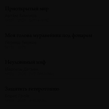
Приоткрытый мир
Артём Тимонов
№129 · 2025 · БИЕННАЛЕ
Моя голова муравейник под фонарем
Леонид Тишков
№128 · 2025
Неуловимый миф
Марсель Детьен
№128 · 2025 · ПУБЛИКАЦИИ
Защитить гетеротопию
Борис Гройс
№128 · 2025 · АНАЛИЗЫ