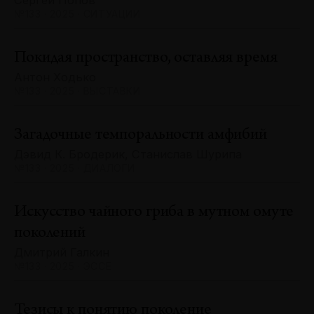
Сергей Попов
№133 · 2025 · СИТУАЦИИ
Покидая пространство, оставляя время
Антон Ходько
№133 · 2025 · ВЫСТАВКИ
Загадочные темпоральности амфибий
Дэвид К. Бродерик, Станислав Шурипа
№133 · 2025 · ДИАЛОГИ
Искусство чайного гриба в мутном омуте
поколений
Дмитрий Галкин
№133 · 2025 · ЭССЕ
Тезисы к понятию поколение