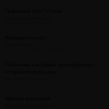
Поколения (без) Утопии
Ксения Подлипенцева
№133 · 2025 · ТЕНДЕНЦИИ
Выбирают плоть?
Иван Новиков
№133 · 2025 · ТЕКСТ ХУДОЖНИКА
Поколение как рифма: незавершенное
во времени искусства
Ярослава Миненкова
№133 · 2025 · АНАЛИЗЫ
Монтаж поколений
Илья Крончев-Иванов