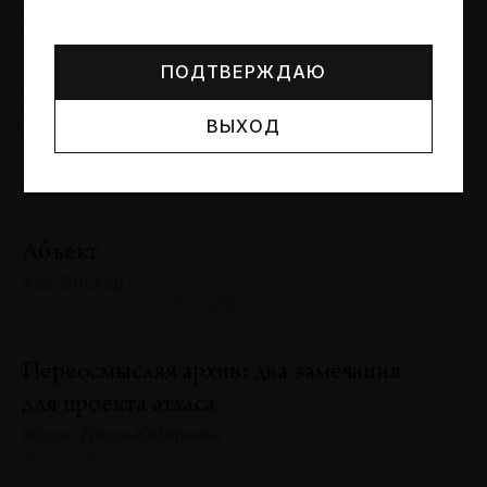
Могут упоминаться лица и организации, признанные
Сергей Баландин
иноагентами или нежелательными в РФ —
реестр
№131 · 2025 · ЮБИЛЕИ
Минюста
.
ПОДТВЕРЖДАЮ
Художник и зритель: «химия»
ВЫХОД
взаимодействия
Антон Ходько
№131 · 2025 · ВЫСТАВКИ
Абъект
Хэл Фостер
№131 · 2025 · ПУБЛИКАЦИИ
Переосмысляя архив: два замечания
для проекта атласа
Жорж Диди-Юберман
№130 · 2025