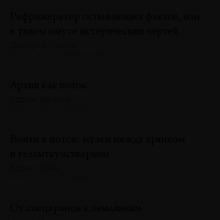
Рефрижератор остывающих фактов, или
в тихом омуте исторических чертей
Дмитрий Галкин
№130 · 2025 · РЕФЛЕКСИИ
Архив как поток
Вадим Захаров
№130 · 2025 · ОПЫТЫ
Войти в поток: музей между архивом
и гезамткунстверком
Борис Гройс
№130 · 2025 · ТЕОРИИ
От спецхранов к землянкам