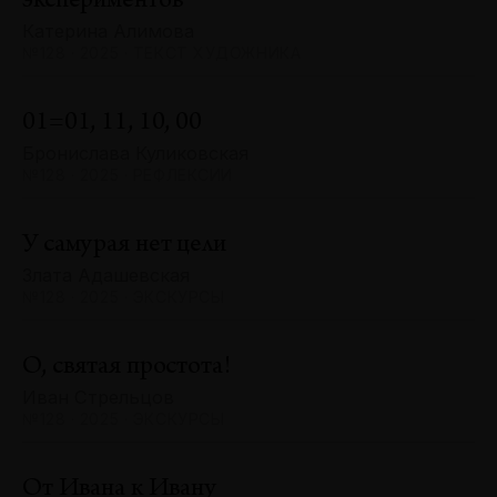
экспериментов
Катерина Алимова
№128 · 2025 · ТЕКСТ ХУДОЖНИКА
01=01, 11, 10, 00
Бронислава Куликовская
№128 · 2025 · РЕФЛЕКСИИ
У самурая нет цели
Злата Адашевская
№128 · 2025 · ЭКСКУРСЫ
О, святая простота!
Иван Стрельцов
№128 · 2025 · ЭКСКУРСЫ
От Ивана к Ивану