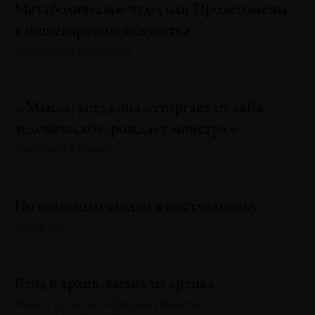
Метаболическое чудо, или Пролегомены
к пищеварению искусства
Анастасия Хаустова
№131 · 2025 · АНАЛИЗЫ
«Мысль, когда она отторгает от себя
человеческое, рождает монстра»
Дмитрий Галкин
№131 · 2025 · ЭССЕ
По колесным следам к постчеловеку
Анна Ли
№131 · 2025 · ОБЗОРЫ
Вход в архив, выход из архива
Иван Горшков, Максим Иванов