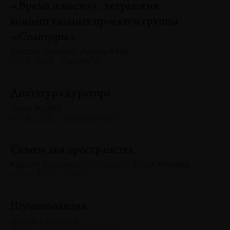
«Время и место»: тетралогия
концептуальных проектов группы
«Соавторы»
Виктор Осипов, Арина Атик
№129 · 2025 · ДИАЛОГИ
Диктатура куратора
Анна Журба
№129 · 2025 · НАБЛЮДЕНИЯ
Сквозь два пространства
Кирилл Ермолин-Луговской, Илья Михеев
№129 · 2025 · ОПЫТЫ
Шумоизоляция
Денис Гаврилов