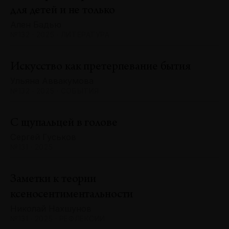
для детей и не только
Ален Бадью
№132 · 2025 · ЛИТЕРАТУРА
Искусство как претерпевание бытия
Ульяна Аввакумова
№132 · 2025 · СОБЫТИЯ
С щупальцей в голове
Сергей Гуськов
№131 · 2025
Заметки к теории
ксеносентиментальности
Николай Нахшунов
№131 · 2025 · РЕФЛЕКСИИ