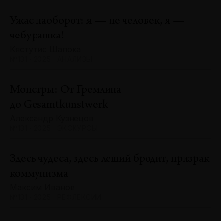
Ужас наоборот: я — не человек, я —
чебурашка!
Кястутис Шапока
№131 · 2025 · АНАЛИЗЫ
Монстры: От Гремлина
до Gesamtkunstwerk
Александр Кузнецов
№131 · 2025 · ЭКСКУРСЫ
Здесь чудеса, здесь леший бродит, призрак
коммунизма
Максим Иванов
№131 · 2025 · РЕФЛЕКСИИ