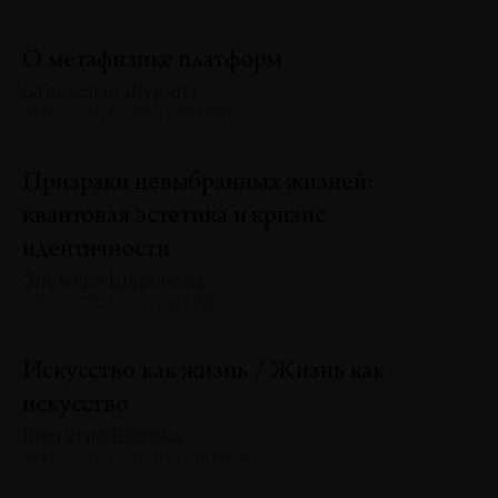
О метафизике платформ
Станислав Шурипа
№132 · 2025 · РЕФЛЕКСИИ
Призраки невыбранных жизней:
квантовая эстетика и кризис
идентичности
Эльмира Шарипова
№132 · 2025 · СОБЫТИЯ
Искусство как жизнь / Жизнь как
искусство
Кястутис Шапока
№132 · 2025 · ПЕРСОНАЛИИ