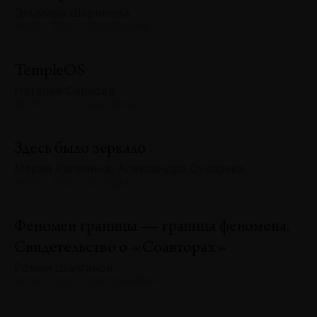
Эльмира Шарипова
№129 · 2025 · ТЕНДЕНЦИИ
TempleOS
Наталья Серкова
№129 · 2025 · АНАЛИЗЫ
Здесь было зеркало
Мария Калинина, Александра Сухарева
№129 · 2025 · БЕСЕДЫ
Феномен границы — граница феномена.
Свидетельство о «Соавторах»
Роман Шалганов
№129 · 2025 · ПЕРСОНАЛИИ