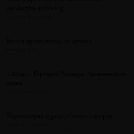
productive archiving
Татьяна Миронова
№130 · 2025 · СИТУАЦИИ
Вход в архив, выход из архива
Максим Шер
№130 · 2025 · БЕСЕДЫ
«Атлас» Герхарда Рихтера: Аномический
архив
Бенджамин Бухло
№130 · 2025 · ПУБЛИКАЦИИ
Репозиторий и речь убитого самурая
Павел Отдельнов
№130 · 2025 · ТЕКСТ ХУДОЖНИКА