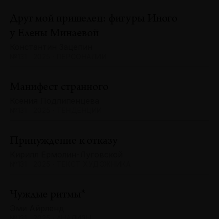
Друг мой пришелец: фигуры Иного
у Елены Минаевой
Константин Зацепин
№131 · 2025 · ПЕРСОНАЛИИ
Манифест странного
Ксения Подлипенцева
№131 · 2025 · ТЕНДЕНЦИИ
Принуждение к отказу
Кирилл Ермолин-Луговской
№131 · 2025 · ТЕКСТ ХУДОЖНИКА
Чуждые ритмы*
Эми Айрленд
№131 · 2025 · АНАЛИЗЫ