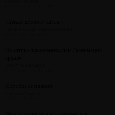
Сергей Гуськов
№130 · 2025 · ТЕНДЕНЦИИ
«Атлас первого снега»
Елена Аносова, Максим Иванов
№130 · 2025 · БЕСЕДЫ
Политика исключения, или Реанимация
архива
Эрнст Ван Альфен
№130 · 2025 · ТЕНДЕНЦИИ
Коробка сомнений
Николай Алексеев
№130 · 2025 · ОПЫТЫ
Между архивом и коллекцией или