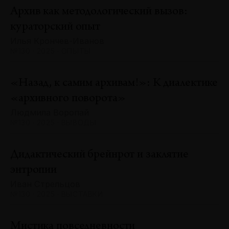
Архив как методологический вызов:
кураторский опыт
Илья Крончев-Иванов
№130 · 2025 · ОПЫТЫ
«Назад, к самим архивам!»: К диалектике
«архивного поворота»
Людмила Воропай
№130 · 2025 · ВЫВОДЫ
Дидактический брейнрот и заклятие
энтропии
Иван Стрельцов
№130 · 2025 · ВЫСТАВКИ
Мистика повседневности