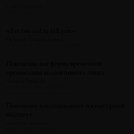
Глеб Стукалин
№133 · 2025
«I'm too sad to tell you»
Евгений Гранильщиков
№133 · 2025 · ТЕКСТ ХУДОЖНИКА
Поколение как форма временной
организации коллективного опыта
Никита Тарасов
№133 · 2025 · НАБЛЮДЕНИЯ
Поколение как социальный и культурный
институт
Кястутис Шапока
№133 · 2025 · ОБЗОРЫ