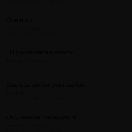
№133 · 2025 · ТЕНДЕНЦИИ
Они и эти
Антон Ходько
№133 · 2025 · АНАЛИЗЫ
На расстоянии комнаты
Николай Алексеев
№133 · 2025 · ОПЫТЫ
Калек не любят очи голубые
Анна Ли
№132 · 2025 · ИССЛЕДОВАНИЯ
Отдаленные последствия
Алина Стрельцова
№132 · 2025 · ТЕНДЕНЦИИ