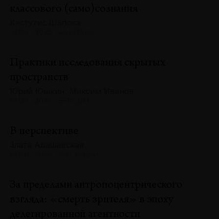
классового (само)сознания
Кястутис Шапока
№129 · 2025 · АНАЛИЗЫ
Практики исследования скрытых
пространств
Юрий Юшкин, Максим Иванов
№129 · 2025 · БЕСЕДЫ
В перспективе
Злата Адашевская
№129 · 2025 · СИТУАЦИИ
За пределами антропоцентрического
взгляда: «смерть зрителя» в эпоху
делегированной агентности