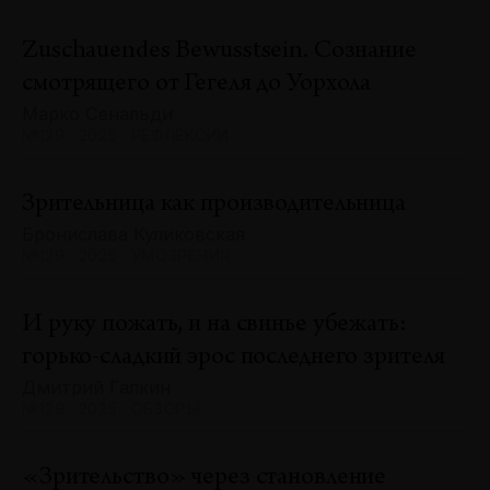
Zuschauendes Bewusstsein. Сознание
смотрящего от Гегеля до Уорхола
Марко Сенальди
№129 · 2025 · РЕФЛЕКСИИ
Зрительница как производительница
Бронислава Куликовская
№129 · 2025 · УМОЗРЕНИЯ
И руку пожать, и на свинье убежать:
горько-сладкий эрос последнего зрителя
Дмитрий Галкин
№129 · 2025 · ОБЗОРЫ
«Зрительство» через становление