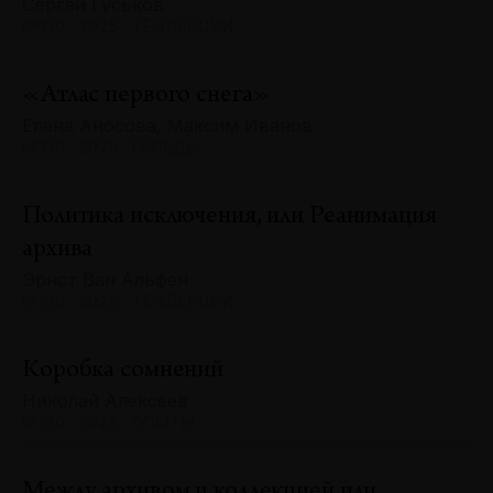
Сергей Гуськов
№130 · 2025 · ТЕНДЕНЦИИ
«Атлас первого снега»
Елена Аносова, Максим Иванов
№130 · 2025 · БЕСЕДЫ
Политика исключения, или Реанимация
архива
Эрнст Ван Альфен
№130 · 2025 · ТЕНДЕНЦИИ
Коробка сомнений
Николай Алексеев
№130 · 2025 · ОПЫТЫ
Между архивом и коллекцией или