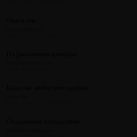
№133 · 2025 · ТЕНДЕНЦИИ
Они и эти
Антон Ходько
№133 · 2025 · АНАЛИЗЫ
На расстоянии комнаты
Николай Алексеев
№133 · 2025 · ОПЫТЫ
Калек не любят очи голубые
Анна Ли
№132 · 2025 · ИССЛЕДОВАНИЯ
Отдаленные последствия
Алина Стрельцова
№132 · 2025 · ТЕНДЕНЦИИ