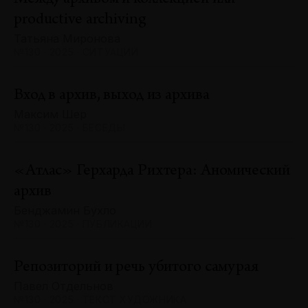
productive archiving
Татьяна Миронова
№130 · 2025 · СИТУАЦИИ
Вход в архив, выход из архива
Максим Шер
№130 · 2025 · БЕСЕДЫ
«Атлас» Герхарда Рихтера: Аномический
архив
Бенджамин Бухло
№130 · 2025 · ПУБЛИКАЦИИ
Репозиторий и речь убитого самурая
Павел Отдельнов
№130 · 2025 · ТЕКСТ ХУДОЖНИКА