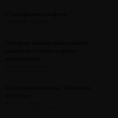
О метафизике платформ
Станислав Шурипа
№132 · 2025 · РЕФЛЕКСИИ
Призраки невыбранных жизней:
квантовая эстетика и кризис
идентичности
Эльмира Шарипова
№132 · 2025 · СОБЫТИЯ
Искусство как жизнь / Жизнь как
искусство
Кястутис Шапока
№132 · 2025 · ПЕРСОНАЛИИ