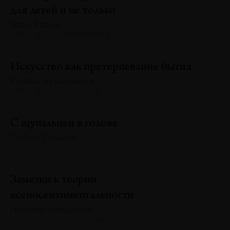
для детей и не только
Ален Бадью
№132 · 2025 · ЛИТЕРАТУРА
Искусство как претерпевание бытия
Ульяна Аввакумова
№132 · 2025 · СОБЫТИЯ
С щупальцей в голове
Сергей Гуськов
№131 · 2025
Заметки к теории
ксеносентиментальности
Николай Нахшунов
№131 · 2025 · РЕФЛЕКСИИ