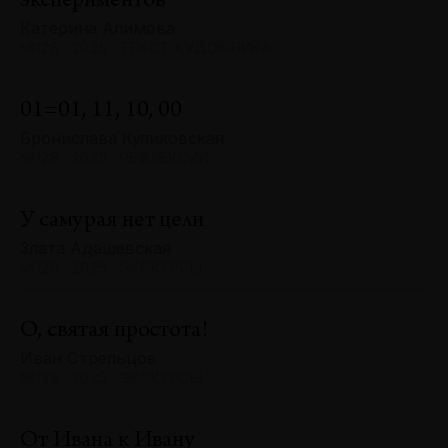
экспериментов
Катерина Алимова
№128 · 2025 · ТЕКСТ ХУДОЖНИКА
01=01, 11, 10, 00
Бронислава Куликовская
№128 · 2025 · РЕФЛЕКСИИ
У самурая нет цели
Злата Адашевская
№128 · 2025 · ЭКСКУРСЫ
О, святая простота!
Иван Стрельцов
№128 · 2025 · ЭКСКУРСЫ
От Ивана к Ивану