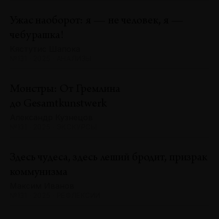
Ужас наоборот: я — не человек, я —
чебурашка!
Кястутис Шапока
№131 · 2025 · АНАЛИЗЫ
Монстры: От Гремлина
до Gesamtkunstwerk
Александр Кузнецов
№131 · 2025 · ЭКСКУРСЫ
Здесь чудеса, здесь леший бродит, призрак
коммунизма
Максим Иванов
№131 · 2025 · РЕФЛЕКСИИ