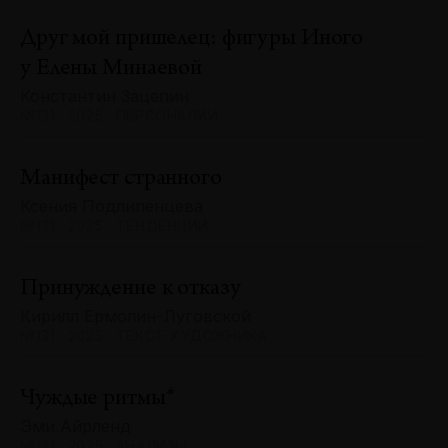
Друг мой пришелец: фигуры Иного
у Елены Минаевой
Константин Зацепин
№131 · 2025 · ПЕРСОНАЛИИ
Манифест странного
Ксения Подлипенцева
№131 · 2025 · ТЕНДЕНЦИИ
Принуждение к отказу
Кирилл Ермолин-Луговской
№131 · 2025 · ТЕКСТ ХУДОЖНИКА
Чуждые ритмы*
Эми Айрленд
№131 · 2025 · АНАЛИЗЫ