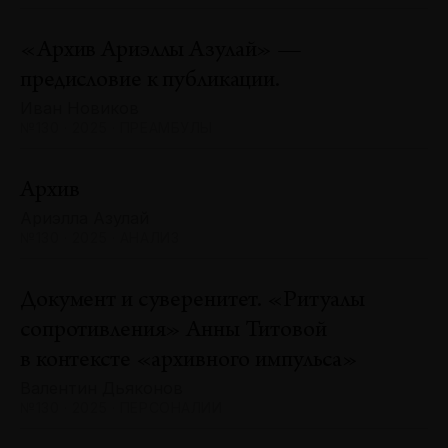
«Архив Ариэллы Азулай» —
предисловие к публикации.
Иван Новиков
№130 · 2025 · ПРЕАМБУЛЫ
Архив
Ариэлла Азулай
№130 · 2025 · АНАЛИЗ
Документ и суверенитет. «Ритуалы
сопротивления» Анны Титовой
в контексте «архивного импульса»
Валентин Дьяконов
№130 · 2025 · ПЕРСОНАЛИИ