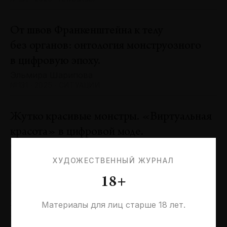
От швов Франкенштейна к телу
без органов: онтология монструозного
в цифровую эпоху.
Эльмира Шарипова
№131 · 2025 · СИТУАЦИИ
Жутко красивые монстры. «Виртуальная
красота» в цифровой моде.
Оксана Пертель
№131 · 2025 · ТЕНДЕНЦИИ
ХУДОЖЕСТВЕННЫЙ ЖУРНАЛ
18+
Проблемы идентичности в море
необходимостей. Заметки к 20-летию
Материалы для лиц старше 18 лет.
галереи «Виктория»