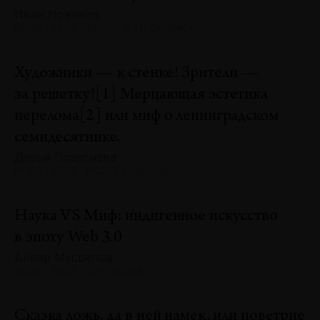
Иван Новиков
№128 · 2025 · ТЕКСТ ХУДОЖНИКА
Художники — к стенке! Зрители —
за решетку![1] Мерцающая эстетика
перелома[2] или миф о ленинградском
семидесятнике.
Дарья Плаксиева
№128 · 2025 · ИССЛЕДОВАНИЯ
Наука VS Миф: индигенное искусство
в эпоху Web 3.0
Анвар Мусрепов
№128 · 2025 · СИТУАЦИЯ
Сказка ложь, да в ней намек, или поветрие