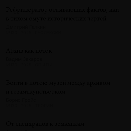
Рефрижератор остывающих фактов, или
в тихом омуте исторических чертей
Дмитрий Галкин
№130 · 2025 · РЕФЛЕКСИИ
Архив как поток
Вадим Захаров
№130 · 2025 · ОПЫТЫ
Войти в поток: музей между архивом
и гезамткунстверком
Борис Гройс
№130 · 2025 · ТЕОРИИ
От спецхранов к землянкам