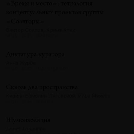
«Время и место»: тетралогия
концептуальных проектов группы
«Соавторы»
Виктор Осипов, Арина Атик
№129 · 2025 · ДИАЛОГИ
Диктатура куратора
Анна Журба
№129 · 2025 · НАБЛЮДЕНИЯ
Сквозь два пространства
Кирилл Ермолин-Луговской, Илья Михеев
№129 · 2025 · ОПЫТЫ
Шумоизоляция
Денис Гаврилов