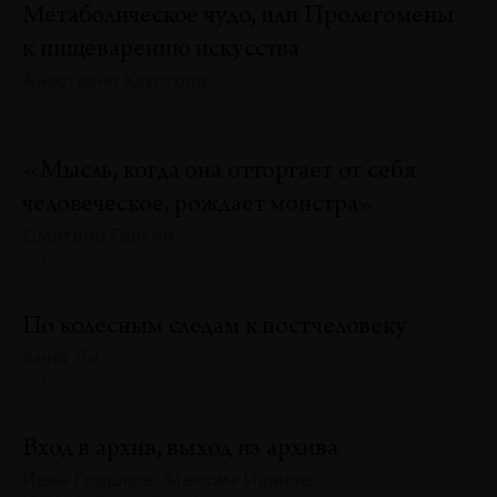
Метаболическое чудо, или Пролегомены
к пищеварению искусства
Анастасия Хаустова
№131 · 2025 · АНАЛИЗЫ
«Мысль, когда она отторгает от себя
человеческое, рождает монстра»
Дмитрий Галкин
№131 · 2025 · ЭССЕ
По колесным следам к постчеловеку
Анна Ли
№131 · 2025 · ОБЗОРЫ
Вход в архив, выход из архива
Иван Горшков, Максим Иванов