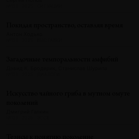
Сергей Попов
№133 · 2025 · СИТУАЦИИ
Покидая пространство, оставляя время
Антон Ходько
№133 · 2025 · ВЫСТАВКИ
Загадочные темпоральности амфибий
Дэвид К. Бродерик, Станислав Шурипа
№133 · 2025 · ДИАЛОГИ
Искусство чайного гриба в мутном омуте
поколений
Дмитрий Галкин
№133 · 2025 · ЭССЕ
Тезисы к понятию поколение