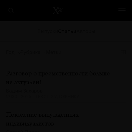
Выпуски
Статьи
Авторы
Год
Рубрика
Метки
Разговор о преемственности больше
не актуален!
Вадим Захаров
№133 · 2025 · ТЕКСТ ХУДОЖНИКА
Поколение вынужденных
индивидуалистов