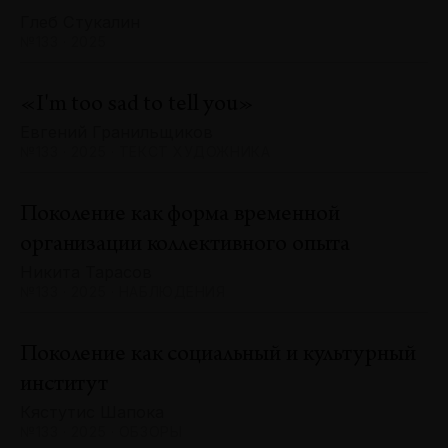
Глеб Стукалин
№133 · 2025
«I'm too sad to tell you»
Евгений Гранильщиков
№133 · 2025 · ТЕКСТ ХУДОЖНИКА
Поколение как форма временной
организации коллективного опыта
Никита Тарасов
№133 · 2025 · НАБЛЮДЕНИЯ
Поколение как социальный и культурный
институт
Кястутис Шапока
№133 · 2025 · ОБЗОРЫ