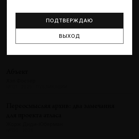
Могут упоминаться лица и организации, признанные
Сергей Баландин
иноагентами или нежелательными в РФ —
реестр
№131 · 2025 · ЮБИЛЕИ
Минюста
.
ПОДТВЕРЖДАЮ
Художник и зритель: «химия»
ВЫХОД
взаимодействия
Антон Ходько
№131 · 2025 · ВЫСТАВКИ
Абъект
Хэл Фостер
№131 · 2025 · ПУБЛИКАЦИИ
Переосмысляя архив: два замечания
для проекта атласа
Жорж Диди-Юберман
№130 · 2025