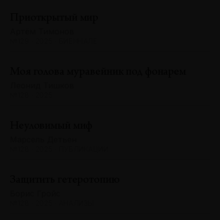
Приоткрытый мир
Артём Тимонов
№129 · 2025 · БИЕННАЛЕ
Моя голова муравейник под фонарем
Леонид Тишков
№128 · 2025
Неуловимый миф
Марсель Детьен
№128 · 2025 · ПУБЛИКАЦИИ
Защитить гетеротопию
Борис Гройс
№128 · 2025 · АНАЛИЗЫ