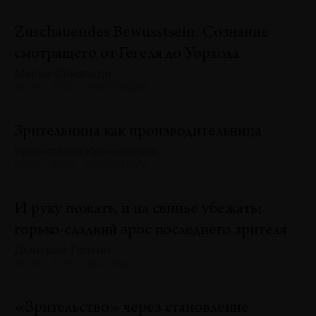
Zuschauendes Bewusstsein. Сознание
смотрящего от Гегеля до Уорхола
Марко Сенальди
№129 · 2025 · РЕФЛЕКСИИ
Зрительница как производительница
Бронислава Куликовская
№129 · 2025 · УМОЗРЕНИЯ
И руку пожать, и на свинье убежать:
горько-сладкий эрос последнего зрителя
Дмитрий Галкин
№129 · 2025 · ОБЗОРЫ
«Зрительство» через становление