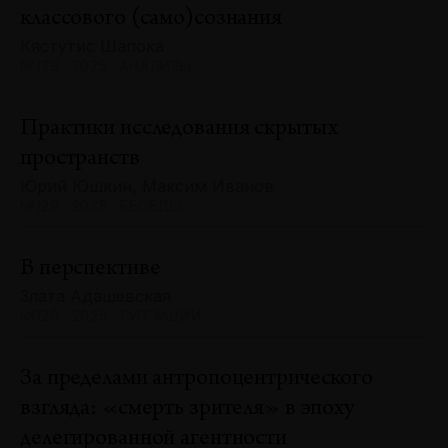
классового (само)сознания
Кястутис Шапока
№129 · 2025 · АНАЛИЗЫ
Практики исследования скрытых
пространств
Юрий Юшкин, Максим Иванов
№129 · 2025 · БЕСЕДЫ
В перспективе
Злата Адашевская
№129 · 2025 · СИТУАЦИИ
За пределами антропоцентрического
взгляда: «смерть зрителя» в эпоху
делегированной агентности