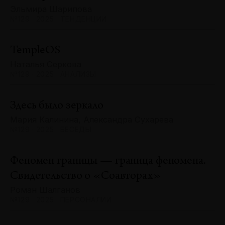
Эльмира Шарипова
№129 · 2025 · ТЕНДЕНЦИИ
TempleOS
Наталья Серкова
№129 · 2025 · АНАЛИЗЫ
Здесь было зеркало
Мария Калинина, Александра Сухарева
№129 · 2025 · БЕСЕДЫ
Феномен границы — граница феномена.
Свидетельство о «Соавторах»
Роман Шалганов
№129 · 2025 · ПЕРСОНАЛИИ