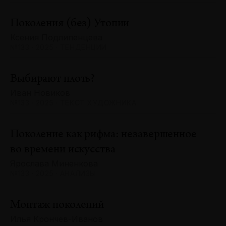
Поколения (без) Утопии
Ксения Подлипенцева
№133 · 2025 · ТЕНДЕНЦИИ
Выбирают плоть?
Иван Новиков
№133 · 2025 · ТЕКСТ ХУДОЖНИКА
Поколение как рифма: незавершенное
во времени искусства
Ярослава Миненкова
№133 · 2025 · АНАЛИЗЫ
Монтаж поколений
Илья Крончев-Иванов