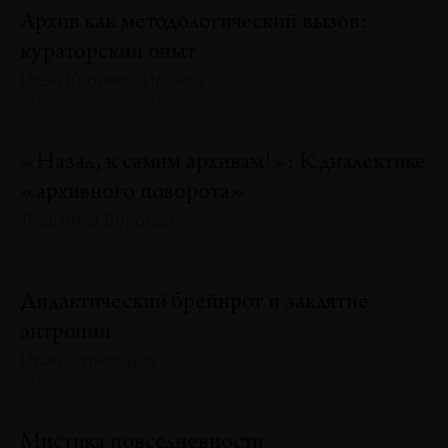
Архив как методологический вызов:
кураторский опыт
Илья Крончев-Иванов
№130 · 2025 · ОПЫТЫ
«Назад, к самим архивам!»: К диалектике
«архивного поворота»
Людмила Воропай
№130 · 2025 · ВЫВОДЫ
Дидактический брейнрот и заклятие
энтропии
Иван Стрельцов
№130 · 2025 · ВЫСТАВКИ
Мистика повседневности