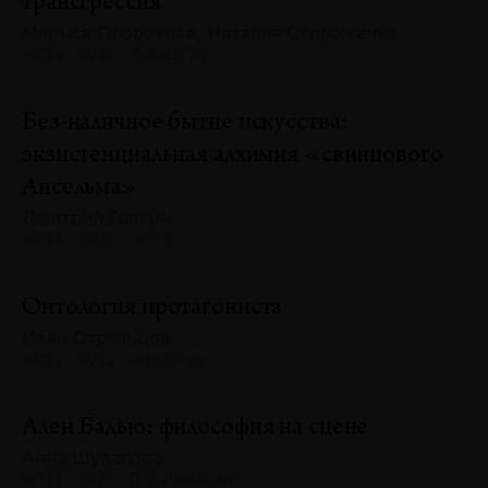
трансгрессия
Марыся Пророкова, Наталия Стороженко
№132 · 2025 · СОБЫТИЯ
Без-наличное бытие искусства:
экзистенциальная алхимия «свинцового
Ансельма»
Дмитрий Галкин
№132 · 2025 · ЭССЕ
Онтология протагониста
Иван Стрельцов
№132 · 2025 · АНАЛИЗЫ
Ален Бадью: философия на сцене
Анна Шувалова
№132 · 2025 · ПУБЛИКАЦИИ