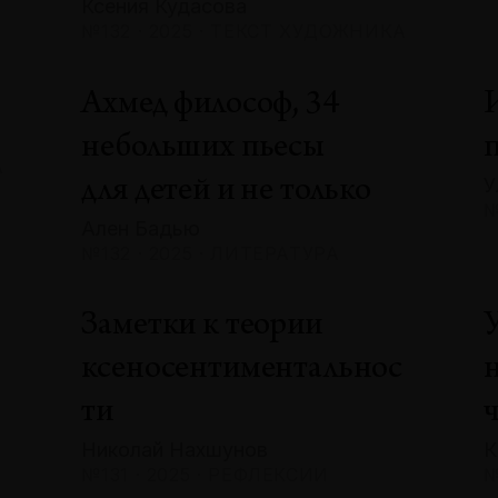
Ксения Кудасова
№132 · 2025 · ТЕКСТ ХУДОЖНИКА
Ахмед философ, 34
небольших пьесы
А
У
для детей и не только
№
Ален Бадью
№132 · 2025 · ЛИТЕРАТУРА
Заметки к теории
ксеносентиментальнос
ти
Николай Нахшунов
К
№131 · 2025 · РЕФЛЕКСИИ
№