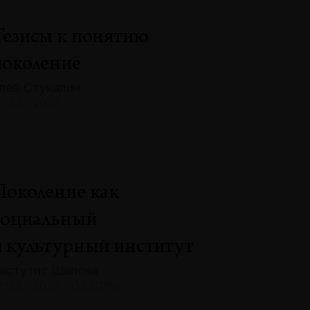
Тезисы к понятию
поколение
леб Стукалин
133 · 2025
Поколение как
социальный
и культурный институт
ястутис Шапока
133 · 2025 · ОБЗОРЫ