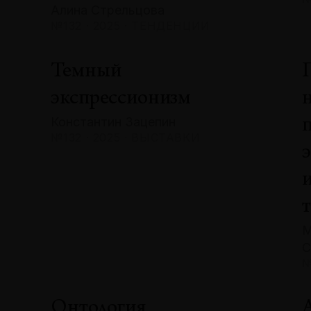
Алина Стрельцова
№132 · 2025 · ТЕНДЕНЦИИ
Темный
экспрессионизм
Константин Зацепин
№132 · 2025 · ВЫСТАВКИ
М
С
№
Онтология