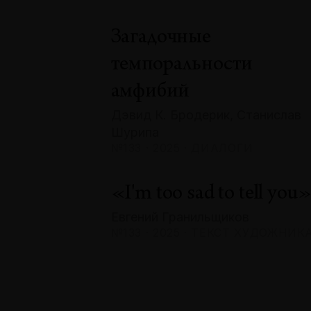
Загадочные
темпоральности
амфибий
Дэвид К. Бродерик, Станислав
Шурипа
№133 · 2025 · ДИАЛОГИ
«I'm too sad to tell you
Евгений Гранильщиков
№133 · 2025 · ТЕКСТ ХУДОЖНИК