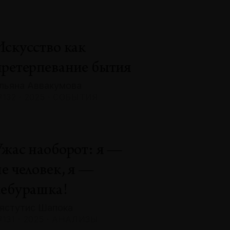
Искусство как
претерпевание бытия
льяна Аввакумова
132 · 2025 · СОБЫТИЯ
Ужас наоборот: я —
не человек, я —
чебурашка!
ястутис Шапока
131 · 2025 · АНАЛИЗЫ