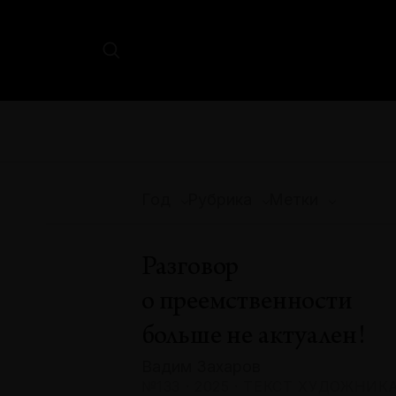
Год
Рубрика
Метки
Разговор
о преемственности
больше не актуален!
Вадим Захаров
№133 · 2025 · ТЕКСТ ХУДОЖНИК