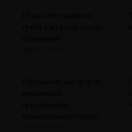
Искусство чайного
гриба в мутном омуте
Г
поколений
№
Дмитрий Галкин
№133 · 2025 · ЭССЕ
»
Поколение как форма
временной
А
организации
К
коллективного опыта
№
Никита Тарасов