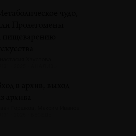
Метаболическое чудо,
или Пролегомены
к пищеварению
искусства
настасия Хаустова
131 · 2025 · АНАЛИЗЫ
ход в архив, выход
з архива
ван Горшков, Максим Иванов
131 · 2025 · БЕСЕДЫ