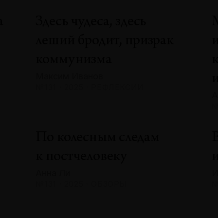
а
Здесь чудеса, здесь
леший бродит, призрак
коммунизма
Максим Иванов
№131 · 2025 · РЕФЛЕКСИИ
А
№
По колесным следам
В
к постчеловеку
и
Анна Ли
И
№131 · 2025 · ОБЗОРЫ
№