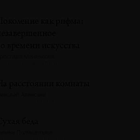
Поколение как рифма:
незавершенное
во времени искусства
рослава Миненкова
133 · 2025 · АНАЛИЗЫ
На расстоянии комнаты
иколай Алексеев
133 · 2025 · ОПЫТЫ
Сухая беда
алина Поликарпова
132 · 2025 · ТЕНДЕНЦИИ