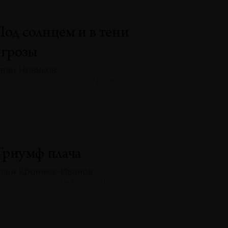
Под солнцем и в тени
угрозы
ван Новиков
132 · 2025 · ТЕКСТ ХУДОЖНИКА
Триумф плача
лья Крончев-Иванов
132 · 2025 · ТЕНДЕНЦИИ