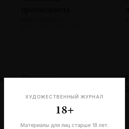
протагониста
Иван Стрельцов
А
№132 · 2025 · АНАЛИЗЫ
№
м
Призраки
невыбранных жизней:
ХУДОЖЕСТВЕННЫЙ ЖУРНАЛ
К
квантовая эстетика
№
18+
и кризис идентичности
Эльмира Шарипова
Материалы для лиц старше 18 лет.
№132 · 2025 · СОБЫТИЯ