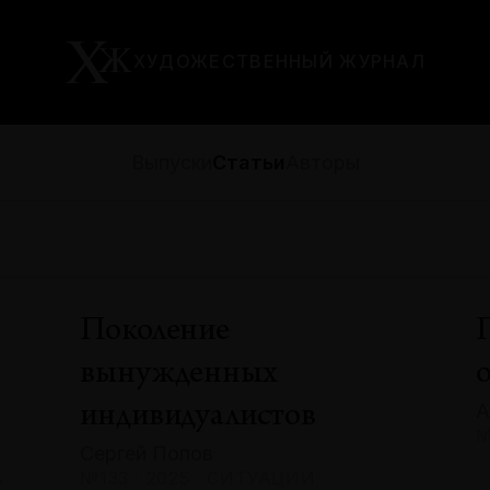
ХУДОЖЕСТВЕННЫЙ ЖУРНАЛ
Выпуски
Статьи
Авторы
Поколение
вынужденных
А
индивидуалистов
№
Сергей Попов
А
№133 · 2025 · СИТУАЦИИ