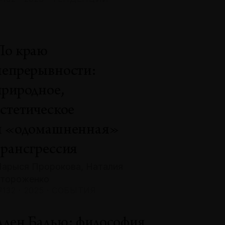
По краю
непрерывности:
природное,
эстетическое
и «одомашненная»
трансгрессия
арыся Пророкова, Наталия
тороженко
132 · 2025 · СОБЫТИЯ
Ален Бадью: философия