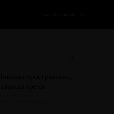
EN
Архив
О журнале
Покидая пространство,
оставляя время
нтон Ходько
133 · 2025 · ВЫСТАВКИ