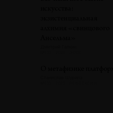
искусства:
экзистенциальная
алхимия «свинцового
Ансельма»
Дмитрий Галкин
№132 · 2025 · ЭССЕ
О метафизике платфор
Станислав Шурипа
№132 · 2025 · РЕФЛЕКСИИ