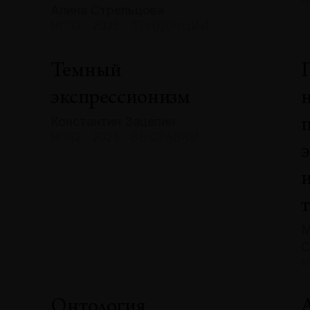
Алина Стрельцова
№132 · 2025 · ТЕНДЕНЦИИ
Темный
экспрессионизм
Константин Зацепин
№132 · 2025 · ВЫСТАВКИ
М
С
№
Онтология