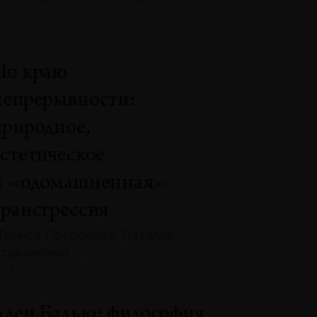
По краю
непрерывности:
природное,
эстетическое
и «одомашненная»
трансгрессия
арыся Пророкова, Наталия
тороженко
132 · 2025 · СОБЫТИЯ
Ален Бадью: философия