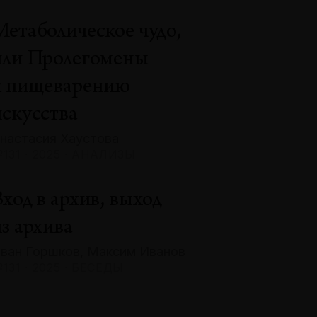
Метаболическое чудо,
или Пролегомены
к пищеварению
искусства
настасия Хаустова
131 · 2025 · АНАЛИЗЫ
ход в архив, выход
з архива
ван Горшков, Максим Иванов
131 · 2025 · БЕСЕДЫ