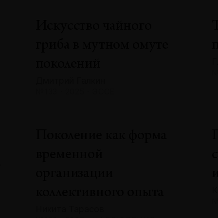
Искусство чайного
гриба в мутном омуте
Г
поколений
№
Дмитрий Галкин
№133 · 2025 · ЭССЕ
»
Поколение как форма
временной
А
организации
К
коллективного опыта
№
Никита Тарасов