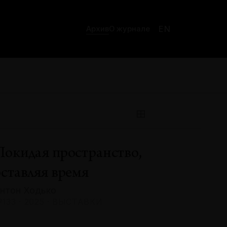
EN
Архив
О журнале
Покидая пространство,
оставляя время
нтон Ходько
133 · 2025 · ВЫСТАВКИ