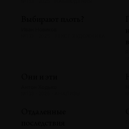
№133 · 2025 · НАБЛЮДЕНИЯ
Выбирают плоть?
Иван Новиков
№133 · 2025 · ТЕКСТ ХУДОЖНИКА
Я
№
Они и эти
Антон Ходько
Н
№133 · 2025 · АНАЛИЗЫ
№
Отдаленные
Г
последствия
№