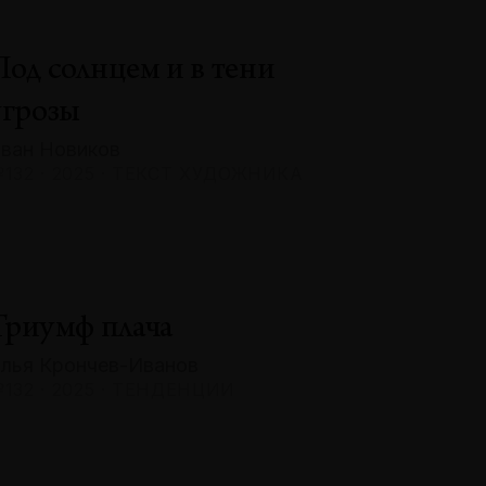
Под солнцем и в тени
угрозы
ван Новиков
132 · 2025 · ТЕКСТ ХУДОЖНИКА
Триумф плача
лья Крончев-Иванов
132 · 2025 · ТЕНДЕНЦИИ