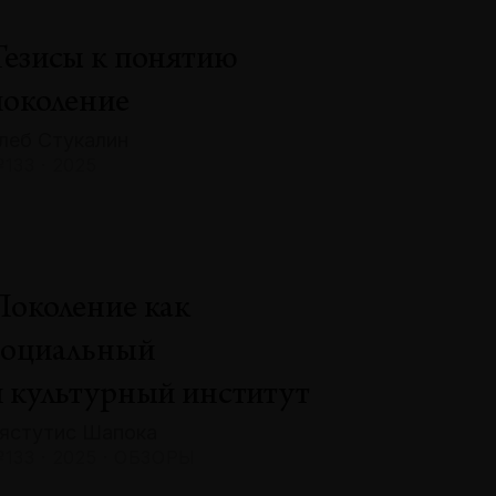
Тезисы к понятию
поколение
леб Стукалин
133 · 2025
Поколение как
социальный
и культурный институт
ястутис Шапока
133 · 2025 · ОБЗОРЫ