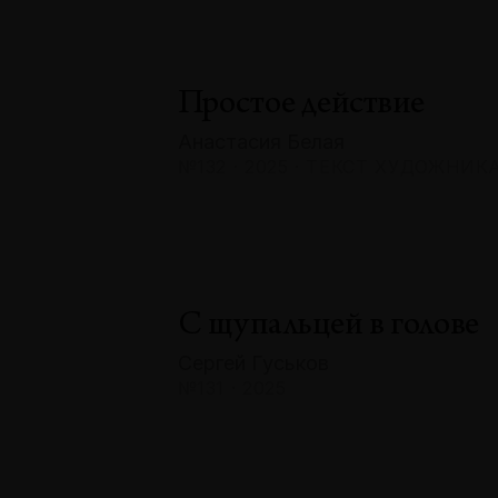
Простое действие
Анастасия Белая
№132 · 2025 · ТЕКСТ ХУДОЖНИК
С щупальцей в голове
Сергей Гуськов
№131 · 2025