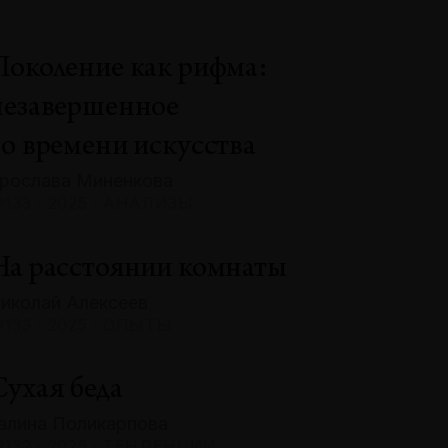
Поколение как рифма:
незавершенное
во времени искусства
рослава Миненкова
133 · 2025 · АНАЛИЗЫ
На расстоянии комнаты
иколай Алексеев
133 · 2025 · ОПЫТЫ
Сухая беда
алина Поликарпова
132 · 2025 · ТЕНДЕНЦИИ