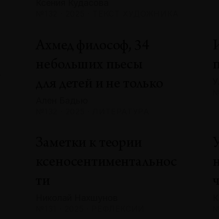
Ксения Кудасова
№132 · 2025 · ТЕКСТ ХУДОЖНИКА
Ахмед философ, 34
небольших пьесы
А
У
для детей и не только
№
Ален Бадью
№132 · 2025 · ЛИТЕРАТУРА
Заметки к теории
ксеносентиментальнос
ти
Николай Нахшунов
К
№131 · 2025 · РЕФЛЕКСИИ
№