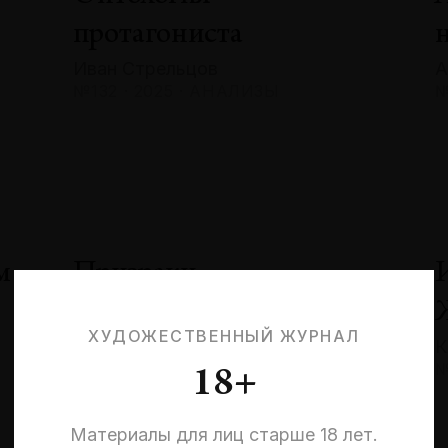
протагониста
Иван Стрельцов
А
№132 · 2025 · АНАЛИЗЫ
№
м
Призраки
невыбранных жизней:
ХУДОЖЕСТВЕННЫЙ ЖУРНАЛ
К
квантовая эстетика
№
18+
и кризис идентичности
Эльмира Шарипова
Материалы для лиц старше 18 лет.
№132 · 2025 · СОБЫТИЯ