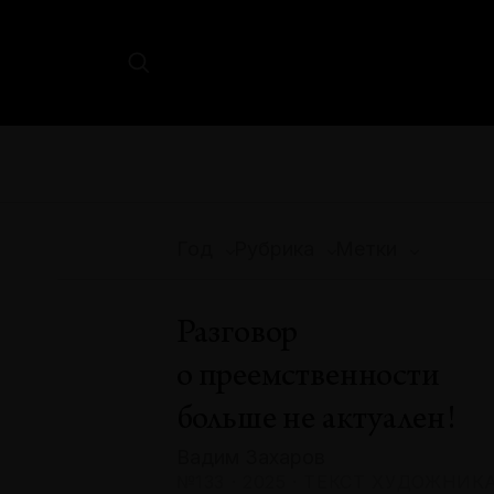
Год
Рубрика
Метки
Разговор
о преемственности
больше не актуален!
Вадим Захаров
№133 · 2025 · ТЕКСТ ХУДОЖНИК