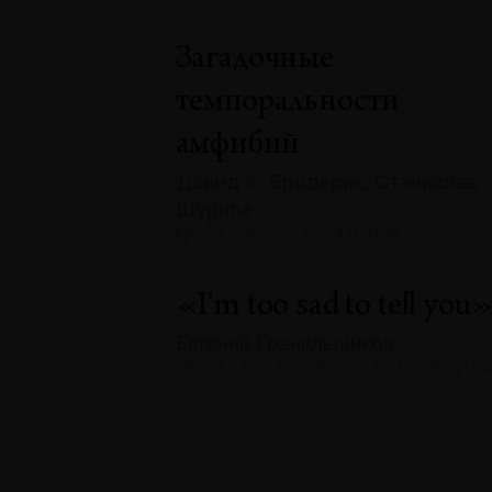
Загадочные
темпоральности
амфибий
Дэвид К. Бродерик, Станислав
Шурипа
№133 · 2025 · ДИАЛОГИ
«I'm too sad to tell you
Евгений Гранильщиков
№133 · 2025 · ТЕКСТ ХУДОЖНИК