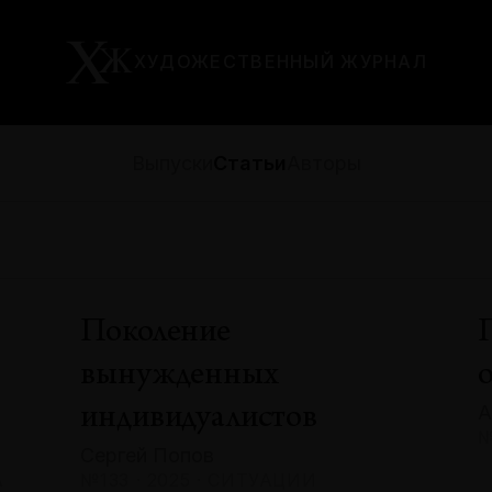
ХУДОЖЕСТВЕННЫЙ ЖУРНАЛ
Выпуски
Статьи
Авторы
Поколение
вынужденных
А
индивидуалистов
№
Сергей Попов
А
№133 · 2025 · СИТУАЦИИ