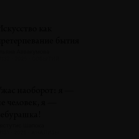
Искусство как
претерпевание бытия
льяна Аввакумова
132 · 2025 · СОБЫТИЯ
Ужас наоборот: я —
не человек, я —
чебурашка!
ястутис Шапока
131 · 2025 · АНАЛИЗЫ