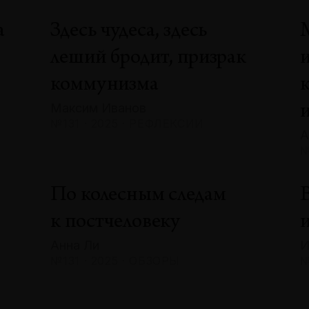
а
Здесь чудеса, здесь
леший бродит, призрак
коммунизма
Максим Иванов
№131 · 2025 · РЕФЛЕКСИИ
А
№
По колесным следам
В
к постчеловеку
и
Анна Ли
И
№131 · 2025 · ОБЗОРЫ
№