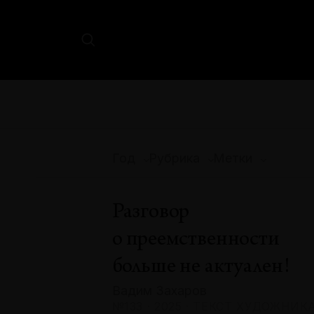
Год
Рубрика
Метки
Разговор
о преемственности
больше не актуален!
Вадим Захаров
№133 · 2025 · ТЕКСТ ХУДОЖНИК