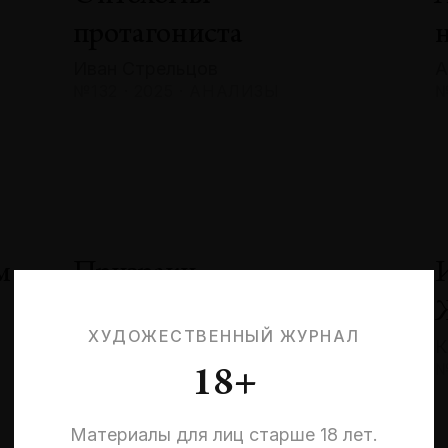
протагониста
Иван Стрельцов
А
№132 · 2025 · АНАЛИЗЫ
№
м
Призраки
невыбранных жизней:
ХУДОЖЕСТВЕННЫЙ ЖУРНАЛ
К
квантовая эстетика
№
18+
и кризис идентичности
Эльмира Шарипова
Материалы для лиц старше 18 лет.
№132 · 2025 · СОБЫТИЯ