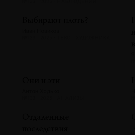
№133 · 2025 · НАБЛЮДЕНИЯ
Выбирают плоть?
Иван Новиков
№133 · 2025 · ТЕКСТ ХУДОЖНИКА
Я
№
Они и эти
Антон Ходько
Н
№133 · 2025 · АНАЛИЗЫ
№
Отдаленные
Г
последствия
№