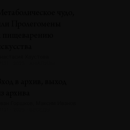
Метаболическое чудо,
или Пролегомены
к пищеварению
искусства
настасия Хаустова
131 · 2025 · АНАЛИЗЫ
ход в архив, выход
з архива
ван Горшков, Максим Иванов
131 · 2025 · БЕСЕДЫ