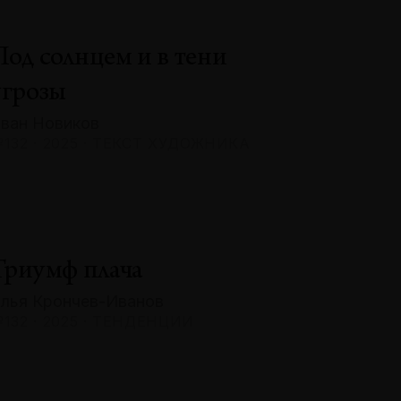
Под солнцем и в тени
угрозы
ван Новиков
132 · 2025 · ТЕКСТ ХУДОЖНИКА
Триумф плача
лья Крончев-Иванов
132 · 2025 · ТЕНДЕНЦИИ