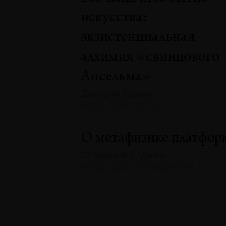
искусства:
экзистенциальная
алхимия «свинцового
Ансельма»
Дмитрий Галкин
№132 · 2025 · ЭССЕ
О метафизике платфор
Станислав Шурипа
№132 · 2025 · РЕФЛЕКСИИ