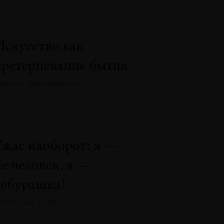
Искусство как
претерпевание бытия
льяна Аввакумова
132 · 2025 · СОБЫТИЯ
Ужас наоборот: я —
не человек, я —
чебурашка!
ястутис Шапока
131 · 2025 · АНАЛИЗЫ