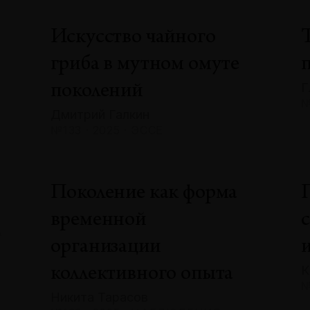
Искусство чайного
гриба в мутном омуте
Г
поколений
№
Дмитрий Галкин
№133 · 2025 · ЭССЕ
»
Поколение как форма
временной
А
организации
К
коллективного опыта
№
Никита Тарасов