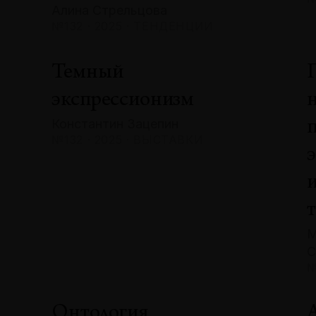
Алина Стрельцова
№132 · 2025 · ТЕНДЕНЦИИ
Темный
экспрессионизм
Константин Зацепин
№132 · 2025 · ВЫСТАВКИ
М
С
№
Онтология