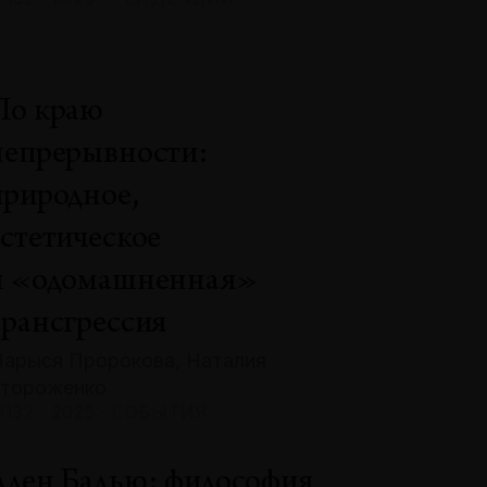
По краю
непрерывности:
природное,
эстетическое
и «одомашненная»
трансгрессия
арыся Пророкова, Наталия
тороженко
132 · 2025 · СОБЫТИЯ
Ален Бадью: философия