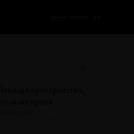
EN
Архив
О журнале
Покидая пространство,
оставляя время
нтон Ходько
133 · 2025 · ВЫСТАВКИ