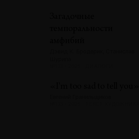
Загадочные
темпоральности
амфибий
Дэвид К. Бродерик, Станислав
Шурипа
№133 · 2025 · ДИАЛОГИ
«I'm too sad to tell you
Евгений Гранильщиков
№133 · 2025 · ТЕКСТ ХУДОЖНИК