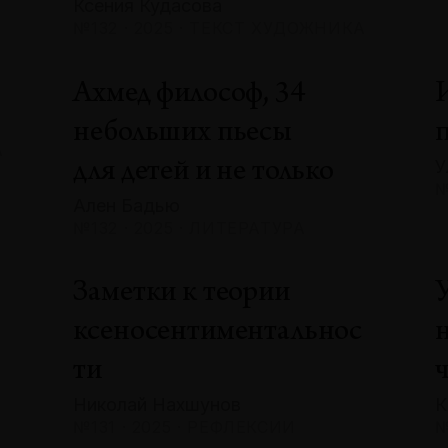
Ксения Кудасова
№132 · 2025 · ТЕКСТ ХУДОЖНИКА
Ахмед философ, 34
небольших пьесы
А
У
для детей и не только
№
Ален Бадью
№132 · 2025 · ЛИТЕРАТУРА
Заметки к теории
ксеносентиментальнос
ти
Николай Нахшунов
К
№131 · 2025 · РЕФЛЕКСИИ
№