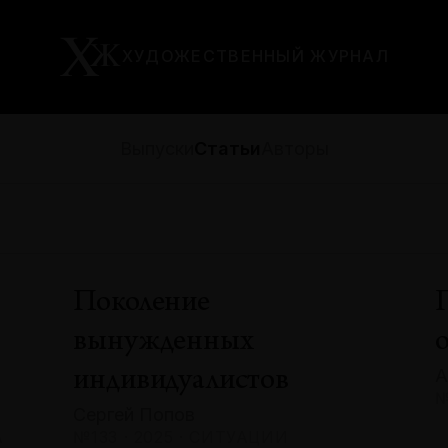
ХУДОЖЕСТВЕННЫЙ ЖУРНАЛ
Выпуски
Статьи
Авторы
Поколение
вынужденных
А
индивидуалистов
№
Сергей Попов
А
№133 · 2025 · СИТУАЦИИ