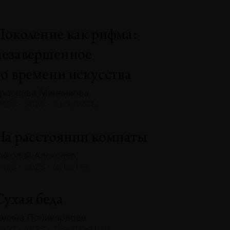
Поколение как рифма:
незавершенное
во времени искусства
рослава Миненкова
133 · 2025 · АНАЛИЗЫ
На расстоянии комнаты
иколай Алексеев
133 · 2025 · ОПЫТЫ
Сухая беда
алина Поликарпова
132 · 2025 · ТЕНДЕНЦИИ