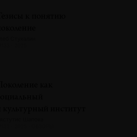
Тезисы к понятию
поколение
леб Стукалин
133 · 2025
Поколение как
социальный
и культурный институт
ястутис Шапока
133 · 2025 · ОБЗОРЫ