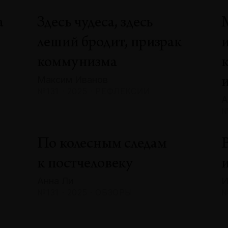
а
Здесь чудеса, здесь
леший бродит, призрак
коммунизма
Максим Иванов
№131 · 2025 · РЕФЛЕКСИИ
А
№
По колесным следам
В
к постчеловеку
и
Анна Ли
И
№131 · 2025 · ОБЗОРЫ
№