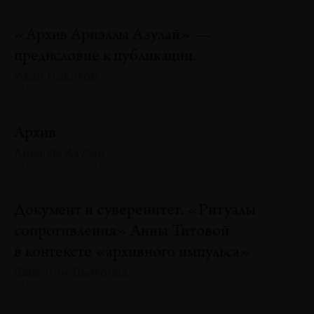
«Архив Ариэллы Азулай» —
предисловие к публикации.
Иван Новиков
№130 · 2025 · ПРЕАМБУЛЫ
Архив
Ариэлла Азулай
№130 · 2025 · АНАЛИЗ
Документ и суверенитет. «Ритуалы
сопротивления» Анны Титовой
в контексте «архивного импульса»
Валентин Дьяконов
№130 · 2025 · ПЕРСОНАЛИИ