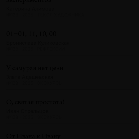
экспериментов
Катерина Алимова
№128 · 2025 · ТЕКСТ ХУДОЖНИКА
01=01, 11, 10, 00
Бронислава Куликовская
№128 · 2025 · РЕФЛЕКСИИ
У самурая нет цели
Злата Адашевская
№128 · 2025 · ЭКСКУРСЫ
О, святая простота!
Иван Стрельцов
№128 · 2025 · ЭКСКУРСЫ
От Ивана к Ивану