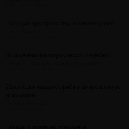
Сергей Попов
№133 · 2025 · СИТУАЦИИ
Покидая пространство, оставляя время
Антон Ходько
№133 · 2025 · ВЫСТАВКИ
Загадочные темпоральности амфибий
Дэвид К. Бродерик, Станислав Шурипа
№133 · 2025 · ДИАЛОГИ
Искусство чайного гриба в мутном омуте
поколений
Дмитрий Галкин
№133 · 2025 · ЭССЕ
Тезисы к понятию поколение