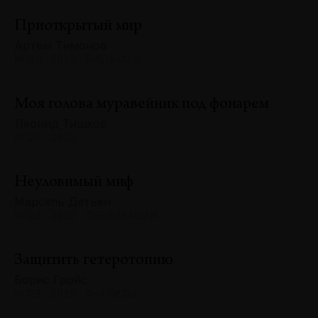
Приоткрытый мир
Артём Тимонов
№129 · 2025 · БИЕННАЛЕ
Моя голова муравейник под фонарем
Леонид Тишков
№128 · 2025
Неуловимый миф
Марсель Детьен
№128 · 2025 · ПУБЛИКАЦИИ
Защитить гетеротопию
Борис Гройс
№128 · 2025 · АНАЛИЗЫ