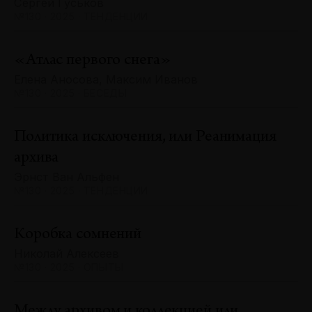
Сергей Гуськов
№130 · 2025 · ТЕНДЕНЦИИ
«Атлас первого снега»
Елена Аносова, Максим Иванов
№130 · 2025 · БЕСЕДЫ
Политика исключения, или Реанимация
архива
Эрнст Ван Альфен
№130 · 2025 · ТЕНДЕНЦИИ
Коробка сомнений
Николай Алексеев
№130 · 2025 · ОПЫТЫ
Между архивом и коллекцией или