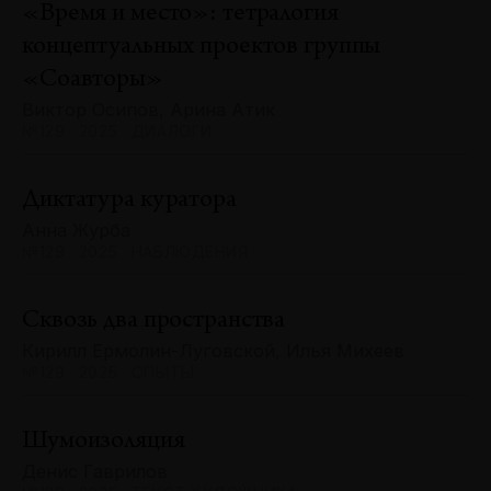
«Время и место»: тетралогия
концептуальных проектов группы
«Соавторы»
Виктор Осипов, Арина Атик
№129 · 2025 · ДИАЛОГИ
Диктатура куратора
Анна Журба
№129 · 2025 · НАБЛЮДЕНИЯ
Сквозь два пространства
Кирилл Ермолин-Луговской, Илья Михеев
№129 · 2025 · ОПЫТЫ
Шумоизоляция
Денис Гаврилов