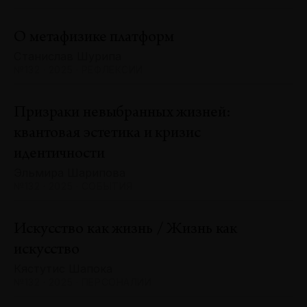
О метафизике платформ
Станислав Шурипа
№132 · 2025 · РЕФЛЕКСИИ
Призраки невыбранных жизней:
квантовая эстетика и кризис
идентичности
Эльмира Шарипова
№132 · 2025 · СОБЫТИЯ
Искусство как жизнь / Жизнь как
искусство
Кястутис Шапока
№132 · 2025 · ПЕРСОНАЛИИ