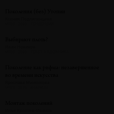
Поколения (без) Утопии
Ксения Подлипенцева
№133 · 2025 · ТЕНДЕНЦИИ
Выбирают плоть?
Иван Новиков
№133 · 2025 · ТЕКСТ ХУДОЖНИКА
Поколение как рифма: незавершенное
во времени искусства
Ярослава Миненкова
№133 · 2025 · АНАЛИЗЫ
Монтаж поколений
Илья Крончев-Иванов