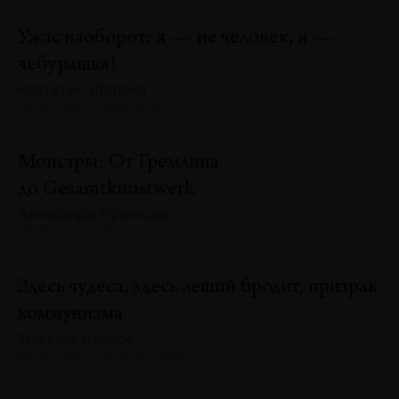
Ужас наоборот: я — не человек, я —
чебурашка!
Кястутис Шапока
№131 · 2025 · АНАЛИЗЫ
Монстры: От Гремлина
до Gesamtkunstwerk
Александр Кузнецов
№131 · 2025 · ЭКСКУРСЫ
Здесь чудеса, здесь леший бродит, призрак
коммунизма
Максим Иванов
№131 · 2025 · РЕФЛЕКСИИ