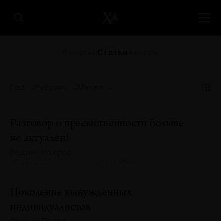
Выпуски
Статьи
Авторы
Год
Рубрика
Метки
Разговор о преемственности больше
не актуален!
Вадим Захаров
№133 · 2025 · ТЕКСТ ХУДОЖНИКА
Поколение вынужденных
индивидуалистов