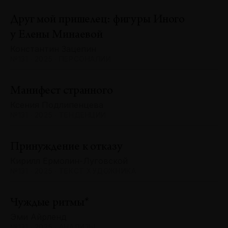
Друг мой пришелец: фигуры Иного
у Елены Минаевой
Константин Зацепин
№131 · 2025 · ПЕРСОНАЛИИ
Манифест странного
Ксения Подлипенцева
№131 · 2025 · ТЕНДЕНЦИИ
Принуждение к отказу
Кирилл Ермолин-Луговской
№131 · 2025 · ТЕКСТ ХУДОЖНИКА
Чуждые ритмы*
Эми Айрленд
№131 · 2025 · АНАЛИЗЫ