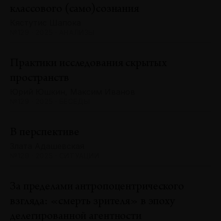
классового (само)сознания
Кястутис Шапока
№129 · 2025 · АНАЛИЗЫ
Практики исследования скрытых
пространств
Юрий Юшкин, Максим Иванов
№129 · 2025 · БЕСЕДЫ
В перспективе
Злата Адашевская
№129 · 2025 · СИТУАЦИИ
За пределами антропоцентрического
взгляда: «смерть зрителя» в эпоху
делегированной агентности