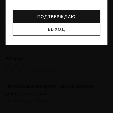
Могут упоминаться лица и организации, признанные
Сергей Баландин
иноагентами или нежелательными в РФ —
реестр
№131 · 2025 · ЮБИЛЕИ
Минюста
.
ПОДТВЕРЖДАЮ
Художник и зритель: «химия»
ВЫХОД
взаимодействия
Антон Ходько
№131 · 2025 · ВЫСТАВКИ
Абъект
Хэл Фостер
№131 · 2025 · ПУБЛИКАЦИИ
Переосмысляя архив: два замечания
для проекта атласа
Жорж Диди-Юберман
№130 · 2025