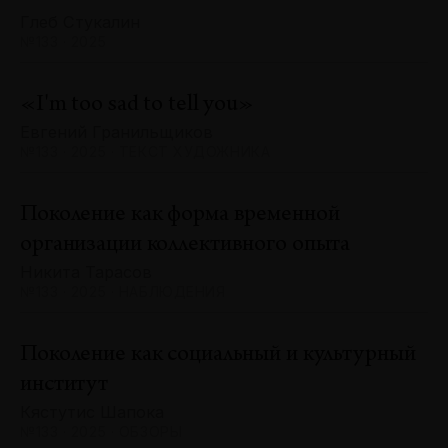
Глеб Стукалин
№133 · 2025
«I'm too sad to tell you»
Евгений Гранильщиков
№133 · 2025 · ТЕКСТ ХУДОЖНИКА
Поколение как форма временной
организации коллективного опыта
Никита Тарасов
№133 · 2025 · НАБЛЮДЕНИЯ
Поколение как социальный и культурный
институт
Кястутис Шапока
№133 · 2025 · ОБЗОРЫ