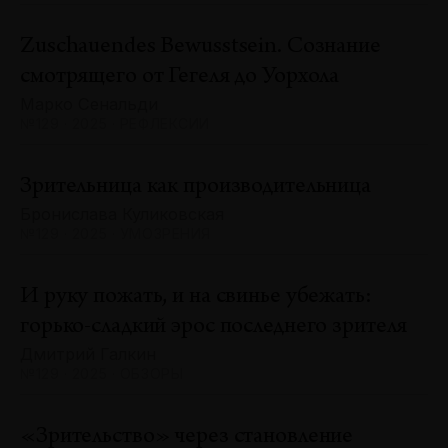
Zuschauendes Bewusstsein. Сознание
смотрящего от Гегеля до Уорхола
Марко Сенальди
№129 · 2025 · РЕФЛЕКСИИ
Зрительница как производительница
Бронислава Куликовская
№129 · 2025 · УМОЗРЕНИЯ
И руку пожать, и на свинье убежать:
горько-сладкий эрос последнего зрителя
Дмитрий Галкин
№129 · 2025 · ОБЗОРЫ
«Зрительство» через становление