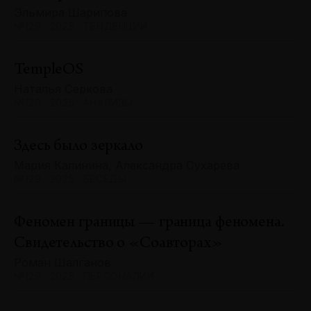
Эльмира Шарипова
№129 · 2025 · ТЕНДЕНЦИИ
TempleOS
Наталья Серкова
№129 · 2025 · АНАЛИЗЫ
Здесь было зеркало
Мария Калинина, Александра Сухарева
№129 · 2025 · БЕСЕДЫ
Феномен границы — граница феномена.
Свидетельство о «Соавторах»
Роман Шалганов
№129 · 2025 · ПЕРСОНАЛИИ