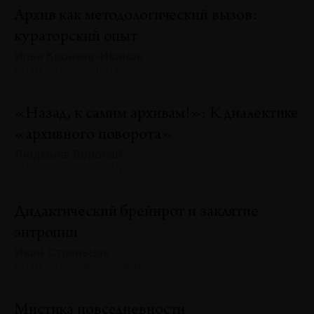
Архив как методологический вызов:
кураторский опыт
Илья Крончев-Иванов
№130 · 2025 · ОПЫТЫ
«Назад, к самим архивам!»: К диалектике
«архивного поворота»
Людмила Воропай
№130 · 2025 · ВЫВОДЫ
Дидактический брейнрот и заклятие
энтропии
Иван Стрельцов
№130 · 2025 · ВЫСТАВКИ
Мистика повседневности