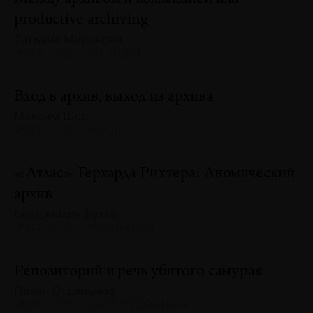
productive archiving
Татьяна Миронова
№130 · 2025 · СИТУАЦИИ
Вход в архив, выход из архива
Максим Шер
№130 · 2025 · БЕСЕДЫ
«Атлас» Герхарда Рихтера: Аномический
архив
Бенджамин Бухло
№130 · 2025 · ПУБЛИКАЦИИ
Репозиторий и речь убитого самурая
Павел Отдельнов
№130 · 2025 · ТЕКСТ ХУДОЖНИКА