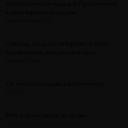
Метаболическое чудо, или Пролегомены
к пищеварению искусства
Анастасия Хаустова
№131 · 2025 · АНАЛИЗЫ
«Мысль, когда она отторгает от себя
человеческое, рождает монстра»
Дмитрий Галкин
№131 · 2025 · ЭССЕ
По колесным следам к постчеловеку
Анна Ли
№131 · 2025 · ОБЗОРЫ
Вход в архив, выход из архива
Иван Горшков, Максим Иванов