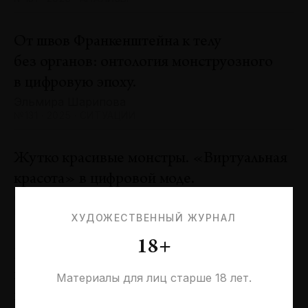
От швов Франкенштейна к телу
без органов: онтология монструозного
в цифровую эпоху.
Эльмира Шарипова
№131 · 2025 · СИТУАЦИИ
Жутко красивые монстры. «Виртуальная
красота» в цифровой моде.
Оксана Пертель
№131 · 2025 · ТЕНДЕНЦИИ
ХУДОЖЕСТВЕННЫЙ ЖУРНАЛ
18+
Проблемы идентичности в море
необходимостей. Заметки к 20-летию
Материалы для лиц старше 18 лет.
галереи «Виктория»