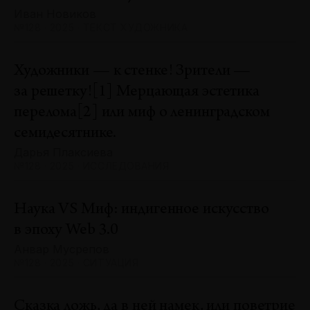
Иван Новиков
№128 · 2025 · ТЕКСТ ХУДОЖНИКА
Художники — к стенке! Зрители —
за решетку![1] Мерцающая эстетика
перелома[2] или миф о ленинградском
семидесятнике.
Дарья Плаксиева
№128 · 2025 · ИССЛЕДОВАНИЯ
Наука VS Миф: индигенное искусство
в эпоху Web 3.0
Анвар Мусрепов
№128 · 2025 · СИТУАЦИЯ
Сказка ложь, да в ней намек, или поветрие