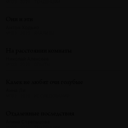
№133 · 2025 · ТЕНДЕНЦИИ
Они и эти
Антон Ходько
№133 · 2025 · АНАЛИЗЫ
На расстоянии комнаты
Николай Алексеев
№133 · 2025 · ОПЫТЫ
Калек не любят очи голубые
Анна Ли
№132 · 2025 · ИССЛЕДОВАНИЯ
Отдаленные последствия
Алина Стрельцова
№132 · 2025 · ТЕНДЕНЦИИ