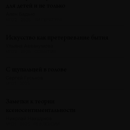
для детей и не только
Ален Бадью
№132 · 2025 · ЛИТЕРАТУРА
Искусство как претерпевание бытия
Ульяна Аввакумова
№132 · 2025 · СОБЫТИЯ
С щупальцей в голове
Сергей Гуськов
№131 · 2025
Заметки к теории
ксеносентиментальности
Николай Нахшунов
№131 · 2025 · РЕФЛЕКСИИ