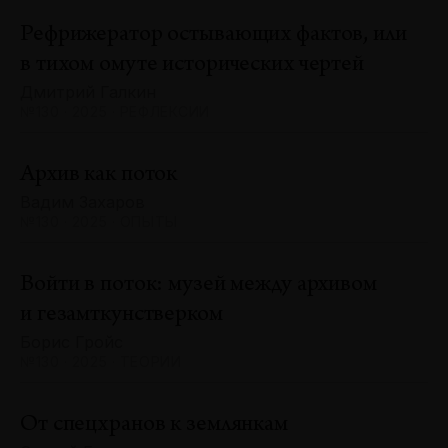
Рефрижератор остывающих фактов, или
в тихом омуте исторических чертей
Дмитрий Галкин
№130 · 2025 · РЕФЛЕКСИИ
Архив как поток
Вадим Захаров
№130 · 2025 · ОПЫТЫ
Войти в поток: музей между архивом
и гезамткунстверком
Борис Гройс
№130 · 2025 · ТЕОРИИ
От спецхранов к землянкам