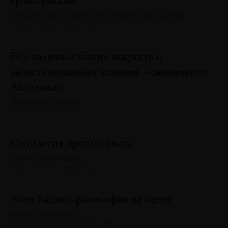
трансгрессия
Марыся Пророкова, Наталия Стороженко
№132 · 2025 · СОБЫТИЯ
Без-наличное бытие искусства:
экзистенциальная алхимия «свинцового
Ансельма»
Дмитрий Галкин
№132 · 2025 · ЭССЕ
Онтология протагониста
Иван Стрельцов
№132 · 2025 · АНАЛИЗЫ
Ален Бадью: философия на сцене
Анна Шувалова
№132 · 2025 · ПУБЛИКАЦИИ