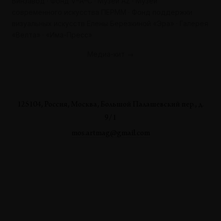
Винзавод · Фонд V–A–C · Музей AZ · Музей
современного искусства ПЕРММ · Фонд поддержки
визуальных искусств Елены Берёзкиной «Эра» · Галерея
«Велта» · «Има-Пресс»
Медиа-кит →
125104, Россия, Москва, Большой Палашевский пер., д.
9/1
mos.artmag@gmail.com