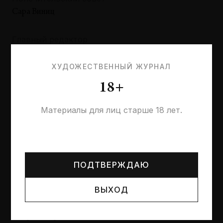
Сара Виниц
Главный редактор
Виктор Мизиано
ХУДОЖЕСТВЕННЫЙ ЖУРНАЛ
Директор по развитию
18+
Роман Селиван
Материалы для лиц старше 18 лет.
Редакторы
Лия Адашевская, Максим Иванов, Егор Софронов
Могут упоминаться лица и организации, признанные
иноагентами или нежелательными в РФ —
реестр
Минюста
.
Комикс
ПОДТВЕРЖДАЮ
Георгий Литичевский
ВЫХОД
Главный художник
Игорь Северцев