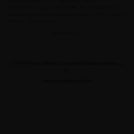
Винзавод · Фонд V–A–C · Музей AZ · Музей
современного искусства ПЕРММ · Фонд поддержки
визуальных искусств Елены Берёзкиной «Эра» · Галерея
«Велта» · «Има-Пресс»
Медиа-кит →
125104, Россия, Москва, Большой Палашевский пер., д.
9/1
mos.artmag@gmail.com