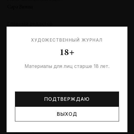
Сара Виниц
Главный редактор
Виктор Мизиано
ХУДОЖЕСТВЕННЫЙ ЖУРНАЛ
Директор по развитию
18+
Роман Селиван
Материалы для лиц старше 18 лет.
Редакторы
Лия Адашевская, Максим Иванов, Егор Софронов
Могут упоминаться лица и организации, признанные
иноагентами или нежелательными в РФ —
реестр
Минюста
.
Комикс
ПОДТВЕРЖДАЮ
Георгий Литичевский
ВЫХОД
Главный художник
Игорь Северцев