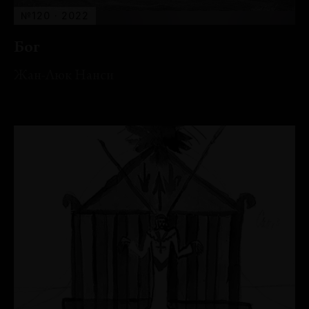
№120 · 2022
Бог
Жан-Люк Нанси