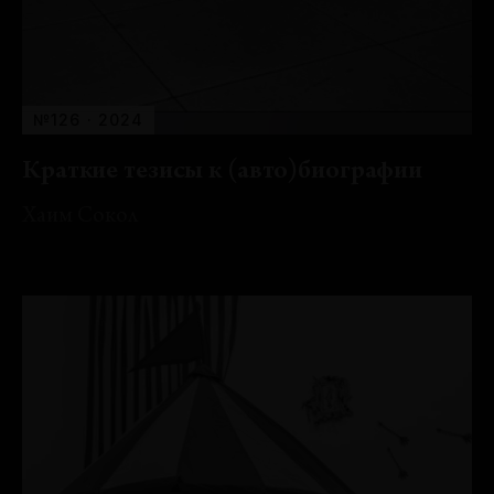
№126 · 2024
Краткие тезисы к (авто)биографии
Хаим Сокол