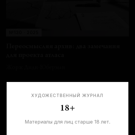
№130 · 2025
Переосмысляя архив: два замечания
для проекта атласа
Жорж Диди-Юберман
ХУДОЖЕСТВЕННЫЙ ЖУРНАЛ
18+
Материалы для лиц старше 18 лет.